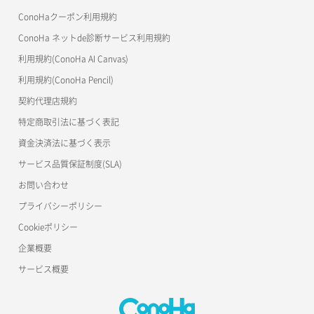
ConoHaクーポン利用規約
Terraform
ラージオブジェクトアップロード(DLO)
ConoHa ネットde診断サービス利用規約
s3cmd
ラージオブジェクトアップロード(SLO)
利用規約(ConoHa AI Canvas)
S3Proxy
一時的Web公開
利用規約(ConoHa Pencil)
公開API(ConoHa VPS Ver.2.0)
契約代理店規約
特定商取引法に基づく表記
資金決済法に基づく表示
サービス品質保証制度(SLA)
お問い合わせ
プライバシーポリシー
Cookieポリシー
企業概要
サービス概要