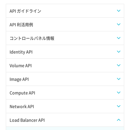
API ガイドライン
APIのご利用について
API 利活用例
APIでAPIサブユーザーを作成する
コントロールパネル情報
APIでVPSにISOイメージを挿入する
APIユーザーを作成する
Identity API
APIでVPSを作成する
API情報を確認する
Credential一覧取得
Volume API
Credential作成
スナップショット一覧取得
Image API
Credential削除
スナップショット作成
ISOイメージアップロード
Compute API
Credential詳細取得
スナップショット削除
ISOイメージ作成
ISOイメージ挿入/排出
Network API
サブユーザーからロールを紐づけ解除
スナップショット復元
イメージ一覧取得
SSHキーペア一覧取得
QoSポリシー一覧取得
Load Balancer API
サブユーザーにロールを紐づけ
スナップショット詳細一覧取得