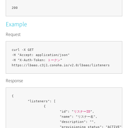
Example
Request
curl -X GET 

-H "Accept: application/json" 

-H "X-Auth-Token: 
トークン
" 

Response
{

	"listeners": [

		{

			"id": "
リスナーID
",

			"name": "リスナー名",

			"description": "",

			"provisioning_status": "ACTIVE",
