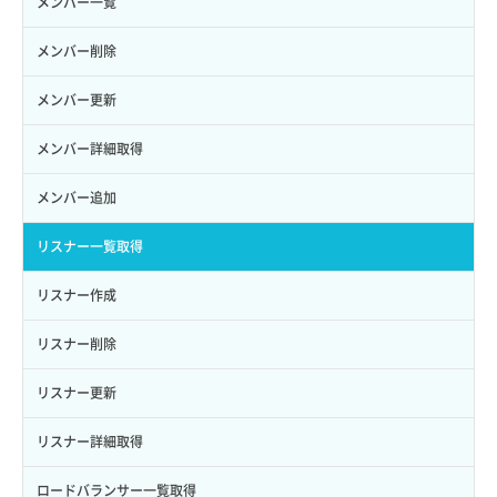
メンバー一覧
ロール作成
ボリューム削除
サーバープラン一覧取得
セキュリティグループ削除
メンバー削除
ロール削除
ボリューム更新
サーバープラン変更
セキュリティグループ更新
メンバー更新
ロール更新
ボリューム詳細一覧取得
サーバープラン詳細一覧取得
セキュリティグループ詳細取得
メンバー詳細取得
ロール詳細取得
ボリューム詳細取得
サーバープラン詳細取得
ネットワーク一覧取得
メンバー追加
自動バックアップ有効化
サーバーメタデータ取得
ネットワーク作成（ローカルネットワーク用）
リスナー一覧取得
自動バックアップ無効化
サーバーメタデータ更新（ネームタグ変更）
ネットワーク削除（ローカルネットワーク用）
リスナー作成
サーバー一覧取得
ネットワーク詳細取得
リスナー削除
サーバー作成
ポート一覧取得
リスナー更新
サーバー再構築（OS再インストール）
ポート作成（ローカルネットワーク用）
リスナー詳細取得
サーバー利用状況グラフ（CPU）
ポート作成（追加IP用）
ロードバランサー一覧取得