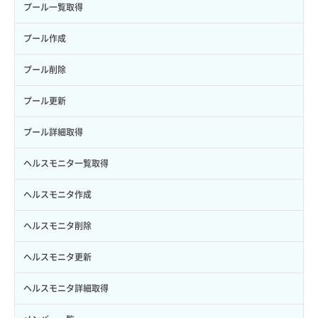
イメージ保存使用量取得
SSHキーペア作成
QoSポリシー詳細取得
プール一覧取得
サブユーザー一覧取得
スナップショット詳細取得（アイテム指定）
イメージ保存容量取得
SSHキーペア削除
サブネット一覧取得
プール作成
サブユーザー作成
バックアップリストア
イメージ保存容量変更
SSHキーペア詳細取得
サブネット作成（ローカルネットワーク用）
プール削除
サブユーザー削除
バックアップ一覧取得
イメージ削除
アタッチ済みポート一覧取得
サブネット削除（ローカルネットワーク用）
プール更新
サブユーザー更新
バックアップ詳細一覧取得
イメージ詳細取得
アタッチ済みポート詳細取得
サブネット詳細取得
プール詳細取得
サブユーザー詳細取得
バックアップ詳細取得
アタッチ済みボリューム一覧
セキュリティグループ ルール一覧取得
ヘルスモニタ一覧取得
トークン発行
ボリュームイメージ保存
アタッチ済みボリューム詳細取得
セキュリティグループ ルール作成
ヘルスモニタ作成
パーミッション一覧取得
ボリュームタイプ一覧取得
コンソールURL発行
セキュリティグループ ルール削除
ヘルスモニタ削除
ロールからパーミッションを紐づけ解除
ボリュームタイプ詳細取得
サーバーに紐づくアドレス取得
セキュリティグループ ルール詳細取得
ヘルスモニタ更新
ロールにパーミッションを紐づけ
ボリューム一覧取得
サーバーに紐づくアドレス取得（ネットワーク指定）
セキュリティグループ一覧取得
ヘルスモニタ詳細取得
ロール一覧取得
ボリューム作成
サーバーに紐づくセキュリティグループ取得
セキュリティグループ作成