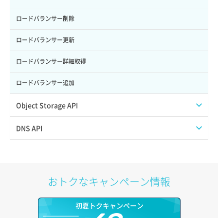
サーバー利用状況グラフ（ディスクIO）
ポート削除
ロードバランサー削除
サーバー利用状況グラフ（トラフィック）
ポート更新
ロードバランサー更新
サーバー削除
ポート詳細取得
ロードバランサー詳細取得
サーバー操作（起動/停止/再起動/強制停止）
ロードバランサー追加
サーバー設定切替
Object Storage API
サーバー詳細一覧取得
Web公開
DNS API
サーバー詳細取得
アカウント容量設定
ドメイン一覧取得
ポートアタッチ
アカウント情報取得
ドメイン情報削除
おトクなキャンペーン情報
ポートデタッチ
オブジェクトアップロード
ドメイン情報更新
初夏トクキャンペーン
ボリュームアタッチ
オブジェクトダウンロード
ドメイン情報登録