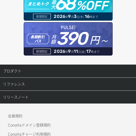
68
最
%OFF
まとめトク
大
ボリュームデタッチ
オブジェクトバージョン管理
ドメイン詳細取得
2026
9
3
16
期間限定
年
月
日(木)
時まで
オブジェクト一覧取得
レコード一覧取得
PULSE!
390
円～
月
オブジェクト削除
長期割引
レコード作成
額
パス
オブジェクト削除予約
レコード削除
2026
9
11
17
期間限定
年
月
日(金)
時まで
オブジェクト複製
レコード更新
プロダクト
オブジェクト詳細取得
レコード詳細取得
プロダクトトップ
リファレンス
コンテナ一覧取得
ConoHa VPS(Ver.3.0)
リファレンストップ
リリースノート
コンテナ作成
ConoHa VPS(Ver.2.0)
公開API(ConoHa VPS Ver.3.0)
リリースノートトップ
会員規約
コンテナ削除
ConoHa for GAME
MCP Server
ConoHaドメイン登録規約
コンテナ詳細取得
OpenStack CLI
ConoHaチャージ利用規約