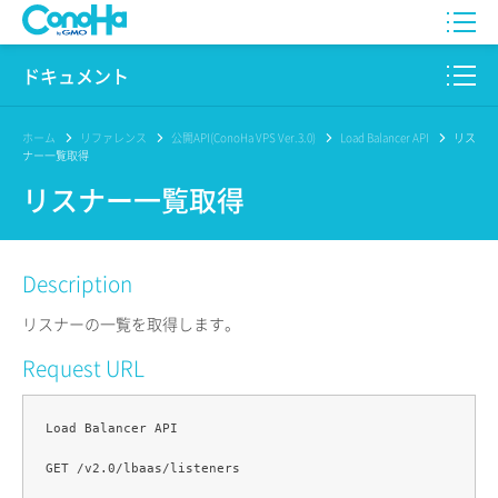
WING
ドキュメント
VPS
このサイトについて
ホーム
リファレンス
公開API(ConoHa VPS Ver.3.0)
Load Balancer API
リス
ナー一覧取得
for GAME
プロダクト
リスナー一覧取得
AI Canvas
リファレンス
Description
Pencil
リリースノート
リスナーの一覧を取得します。
サービス一覧
Request URL
サポート
Load Balancer API

ログイン