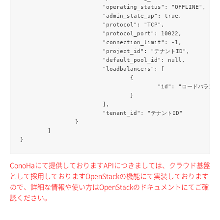
			"operating_status": "OFFLINE",

			"admin_state_up": true,

			"protocol": "TCP",

			"protocol_port": 10022,

			"connection_limit": -1,

			"project_id": "テナントID",

			"default_pool_id": null,

			"loadbalancers": [

				{

					"id": "ロードバランサーID"

				}

			],

			"tenant_id": "テナントID"

		}

	]

ConoHaにて提供しておりますAPIにつきましては、クラウド基盤
として採用しておりますOpenStackの機能にて実装しております
ので、詳細な情報や使い方はOpenStackのドキュメントにてご確
認ください。