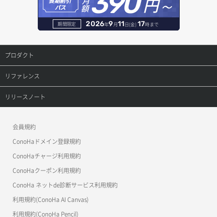
390
円～
月
オブジェクト削除
長期割引
レコード作成
額
パス
オブジェクト削除予約
レコード削除
2026
9
11
17
期間限定
年
月
日(金)
時まで
オブジェクト複製
レコード更新
プロダクト
オブジェクト詳細取得
レコード詳細取得
プロダクトトップ
リファレンス
コンテナ一覧取得
ConoHa VPS(Ver.3.0)
リファレンストップ
リリースノート
コンテナ作成
ConoHa VPS(Ver.2.0)
公開API(ConoHa VPS Ver.3.0)
リリースノートトップ
会員規約
コンテナ削除
ConoHa for GAME
MCP Server
ConoHaドメイン登録規約
コンテナ詳細取得
OpenStack CLI
ConoHaチャージ利用規約
ConoHaクーポン利用規約
Terraform
ラージオブジェクトアップロード(DLO)
ConoHa ネットde診断サービス利用規約
s3cmd
ラージオブジェクトアップロード(SLO)
利用規約(ConoHa AI Canvas)
S3Proxy
一時的Web公開
利用規約(ConoHa Pencil)