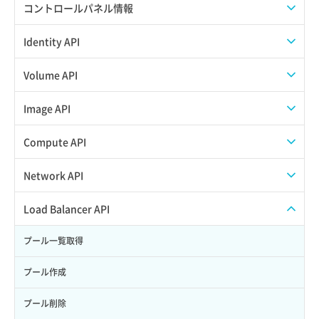
APIでAPIサブユーザーを作成する
コントロールパネル情報
APIでVPSにISOイメージを挿入する
APIユーザーを作成する
Identity API
APIでVPSを作成する
API情報を確認する
Credential一覧取得
Volume API
Credential作成
スナップショット一覧取得
Image API
Credential削除
スナップショット作成
ISOイメージアップロード
Compute API
Credential詳細取得
スナップショット削除
ISOイメージ作成
ISOイメージ挿入/排出
Network API
サブユーザーからロールを紐づけ解除
スナップショット復元
イメージ一覧取得
SSHキーペア一覧取得
QoSポリシー一覧取得
Load Balancer API
サブユーザーにロールを紐づけ
スナップショット詳細一覧取得
イメージ保存使用量取得
SSHキーペア作成
QoSポリシー詳細取得
プール一覧取得
サブユーザー一覧取得
スナップショット詳細取得（アイテム指定）
イメージ保存容量取得
SSHキーペア削除
サブネット一覧取得
プール作成
サブユーザー作成
バックアップリストア
イメージ保存容量変更
SSHキーペア詳細取得
サブネット作成（ローカルネットワーク用）
プール削除