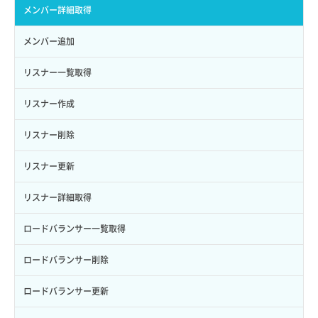
ボリューム詳細一覧取得
サーバープラン詳細一覧取得
セキュリティグループ詳細取得
メンバー詳細取得
ロール詳細取得
ボリューム詳細取得
サーバープラン詳細取得
ネットワーク一覧取得
メンバー追加
自動バックアップ有効化
サーバーメタデータ取得
ネットワーク作成（ローカルネットワーク用）
リスナー一覧取得
自動バックアップ無効化
サーバーメタデータ更新（ネームタグ変更）
ネットワーク削除（ローカルネットワーク用）
リスナー作成
サーバー一覧取得
ネットワーク詳細取得
リスナー削除
サーバー作成
ポート一覧取得
リスナー更新
サーバー再構築（OS再インストール）
ポート作成（ローカルネットワーク用）
リスナー詳細取得
サーバー利用状況グラフ（CPU）
ポート作成（追加IP用）
ロードバランサー一覧取得
サーバー利用状況グラフ（ディスクIO）
ポート削除
ロードバランサー削除
サーバー利用状況グラフ（トラフィック）
ポート更新
ロードバランサー更新
サーバー削除