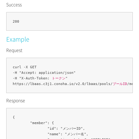
Success
Example
Request
curl -X GET 

-H "Accept: application/json" 

-H "X-Auth-Token: 
トークン
" 

https://lbaas.c3j1.conoha.io/v2.0/lbaas/pools/
プールID
/memb
Response
{

	"member": {

		"id": "メンバーID",

		"name": "メンバー名",
