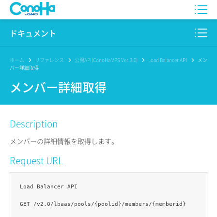
WING
ドキュメント
VPS
このサイトについて
ホーム
リファレンス
公開API(ConoHa VPS Ver.3.0)
Load Balancer API
メン
バー詳細取得
for GAME
プロダクト
メンバー詳細取得
AI Canvas
リファレンス
Description
Pencil
リリースノート
メンバーの詳細情報を取得します。
サービス一覧
Request URL
サポート
Load Balancer API

ログイン