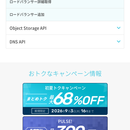
ポート詳細取得
ロードバランサー詳細取得
サーバー操作（起動/停止/再起動/強制停止）
ロードバランサー追加
サーバー設定切替
Object Storage API
サーバー詳細一覧取得
Web公開
DNS API
サーバー詳細取得
アカウント容量設定
ドメイン一覧取得
ポートアタッチ
アカウント情報取得
ドメイン情報削除
おトクなキャンペーン情報
ポートデタッチ
オブジェクトアップロード
ドメイン情報更新
初夏トクキャンペーン
ボリュームアタッチ
68
オブジェクトダウンロード
ドメイン情報登録
最
%OFF
まとめトク
大
ボリュームデタッチ
オブジェクトバージョン管理
ドメイン詳細取得
2026
9
3
16
期間限定
年
月
日(木)
時まで
オブジェクト一覧取得
レコード一覧取得
PULSE!