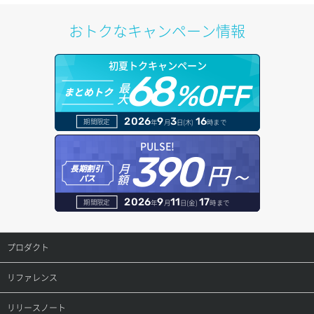
ポートアタッチ
アカウント情報取得
ドメイン情報削除
おトクなキャンペーン情報
ポートデタッチ
オブジェクトアップロード
ドメイン情報更新
初夏トクキャンペーン
ボリュームアタッチ
68
オブジェクトダウンロード
ドメイン情報登録
最
%OFF
まとめトク
大
ボリュームデタッチ
オブジェクトバージョン管理
ドメイン詳細取得
2026
9
3
16
期間限定
年
月
日(木)
時まで
オブジェクト一覧取得
レコード一覧取得
PULSE!
390
円～
月
オブジェクト削除
長期割引
レコード作成
額
パス
オブジェクト削除予約
レコード削除
2026
9
11
17
期間限定
年
月
日(金)
時まで
オブジェクト複製
レコード更新
プロダクト
オブジェクト詳細取得
レコード詳細取得
プロダクトトップ
リファレンス
コンテナ一覧取得
ConoHa VPS(Ver.3.0)
リファレンストップ
リリースノート