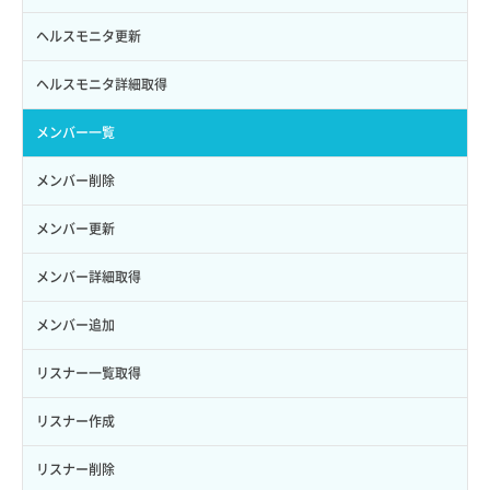
ロールからパーミッションを紐づけ解除
ボリュームタイプ詳細取得
サーバーに紐づくアドレス取得
セキュリティグループ ルール詳細取得
ヘルスモニタ更新
ロールにパーミッションを紐づけ
ボリューム一覧取得
サーバーに紐づくアドレス取得（ネットワーク指定）
セキュリティグループ一覧取得
ヘルスモニタ詳細取得
ロール一覧取得
ボリューム作成
サーバーに紐づくセキュリティグループ取得
セキュリティグループ作成
メンバー一覧
ロール作成
ボリューム削除
サーバープラン一覧取得
セキュリティグループ削除
メンバー削除
ロール削除
ボリューム更新
サーバープラン変更
セキュリティグループ更新
メンバー更新
ロール更新
ボリューム詳細一覧取得
サーバープラン詳細一覧取得
セキュリティグループ詳細取得
メンバー詳細取得
ロール詳細取得
ボリューム詳細取得
サーバープラン詳細取得
ネットワーク一覧取得
メンバー追加
自動バックアップ有効化
サーバーメタデータ取得
ネットワーク作成（ローカルネットワーク用）
リスナー一覧取得
自動バックアップ無効化
サーバーメタデータ更新（ネームタグ変更）
ネットワーク削除（ローカルネットワーク用）
リスナー作成
サーバー一覧取得
ネットワーク詳細取得
リスナー削除