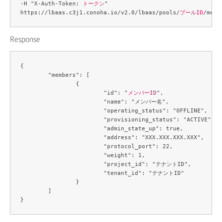
-H "X-Auth-Token: 
トークン
" 

https://lbaas.c3j1.conoha.io/v2.0/lbaas/pools/
プールID
Response
{

	"members": [

		{

			"id": "
メンバーID
",

			"name": "メンバー名",

			"operating_status": "OFFLINE",

			"provisioning_status": "ACTIVE",

			"admin_state_up": true,

			"address": "XXX.XXX.XXX.XXX",

			"protocol_port": 22,

			"weight": 1,

			"project_id": "テナントID",

			"tenant_id": "テナントID"

		}

	]
