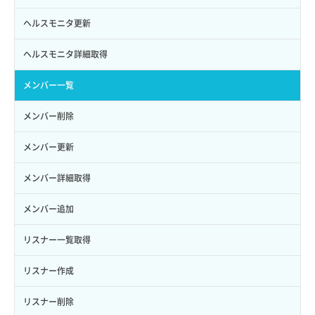
ロールからパーミッションを紐づけ解除
ボリュームタイプ詳細取得
サーバーに紐づくアドレス取得
セキュリティグループ ルール詳細取得
ヘルスモニタ更新
ロールにパーミッションを紐づけ
ボリューム一覧取得
サーバーに紐づくアドレス取得（ネットワーク指定）
セキュリティグループ一覧取得
ヘルスモニタ詳細取得
ロール一覧取得
ボリューム作成
サーバーに紐づくセキュリティグループ取得
セキュリティグループ作成
メンバー一覧
ロール作成
ボリューム削除
サーバープラン一覧取得
セキュリティグループ削除
メンバー削除
ロール削除
ボリューム更新
サーバープラン変更
セキュリティグループ更新
メンバー更新
ロール更新
ボリューム詳細一覧取得
サーバープラン詳細一覧取得
セキュリティグループ詳細取得
メンバー詳細取得
ロール詳細取得
ボリューム詳細取得
サーバープラン詳細取得
ネットワーク一覧取得
メンバー追加
自動バックアップ有効化
サーバーメタデータ取得
ネットワーク作成（ローカルネットワーク用）
リスナー一覧取得
自動バックアップ無効化
サーバーメタデータ更新（ネームタグ変更）
ネットワーク削除（ローカルネットワーク用）
リスナー作成
サーバー一覧取得
ネットワーク詳細取得
リスナー削除