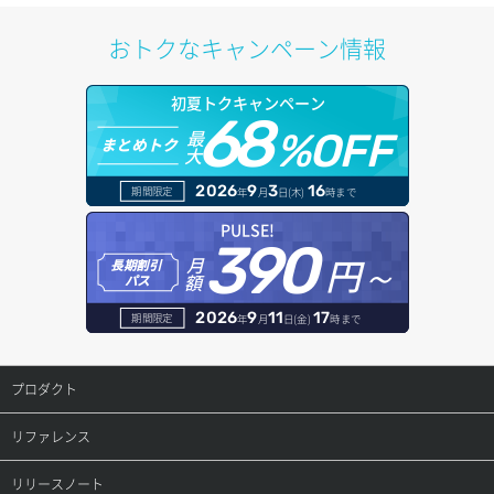
ポートアタッチ
アカウント情報取得
ドメイン情報削除
おトクなキャンペーン情報
ポートデタッチ
オブジェクトアップロード
ドメイン情報更新
初夏トクキャンペーン
ボリュームアタッチ
68
オブジェクトダウンロード
ドメイン情報登録
最
%OFF
まとめトク
大
ボリュームデタッチ
オブジェクトバージョン管理
ドメイン詳細取得
2026
9
3
16
期間限定
年
月
日(木)
時まで
オブジェクト一覧取得
レコード一覧取得
PULSE!
390
円～
月
オブジェクト削除
長期割引
レコード作成
額
パス
オブジェクト削除予約
レコード削除
2026
9
11
17
期間限定
年
月
日(金)
時まで
オブジェクト複製
レコード更新
プロダクト
オブジェクト詳細取得
レコード詳細取得
プロダクトトップ
リファレンス
コンテナ一覧取得
ConoHa VPS(Ver.3.0)
リファレンストップ
リリースノート