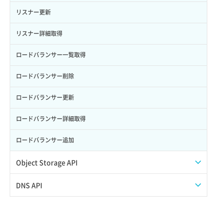
サーバー作成
ポート一覧取得
リスナー更新
サーバー再構築（OS再インストール）
ポート作成（ローカルネットワーク用）
リスナー詳細取得
サーバー利用状況グラフ（CPU）
ポート作成（追加IP用）
ロードバランサー一覧取得
サーバー利用状況グラフ（ディスクIO）
ポート削除
ロードバランサー削除
サーバー利用状況グラフ（トラフィック）
ポート更新
ロードバランサー更新
サーバー削除
ポート詳細取得
ロードバランサー詳細取得
サーバー操作（起動/停止/再起動/強制停止）
ロードバランサー追加
サーバー設定切替
Object Storage API
サーバー詳細一覧取得
Web公開
DNS API
サーバー詳細取得
アカウント容量設定
ドメイン一覧取得