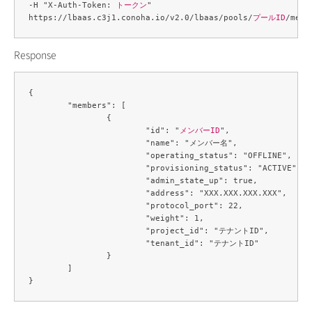
-H "X-Auth-Token: 
トークン
" 

https://lbaas.c3j1.conoha.io/v2.0/lbaas/pools/
プールID
Response
{

	"members": [

		{

			"id": "
メンバーID
",

			"name": "メンバー名",

			"operating_status": "OFFLINE",

			"provisioning_status": "ACTIVE",

			"admin_state_up": true,

			"address": "XXX.XXX.XXX.XXX",

			"protocol_port": 22,

			"weight": 1,

			"project_id": "テナントID",

			"tenant_id": "テナントID"

		}

	]
