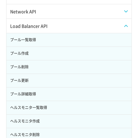
Credential詳細取得
スナップショット削除
ISOイメージ作成
ISOイメージ挿入/排出
Network API
サブユーザーからロールを紐づけ解除
スナップショット復元
イメージ一覧取得
SSHキーペア一覧取得
QoSポリシー一覧取得
Load Balancer API
サブユーザーにロールを紐づけ
スナップショット詳細一覧取得
イメージ保存使用量取得
SSHキーペア作成
QoSポリシー詳細取得
プール一覧取得
サブユーザー一覧取得
スナップショット詳細取得（アイテム指定）
イメージ保存容量取得
SSHキーペア削除
サブネット一覧取得
プール作成
サブユーザー作成
バックアップリストア
イメージ保存容量変更
SSHキーペア詳細取得
サブネット作成（ローカルネットワーク用）
プール削除
サブユーザー削除
バックアップ一覧取得
イメージ削除
アタッチ済みポート一覧取得
サブネット削除（ローカルネットワーク用）
プール更新
サブユーザー更新
バックアップ詳細一覧取得
イメージ詳細取得
アタッチ済みポート詳細取得
サブネット詳細取得
プール詳細取得
サブユーザー詳細取得
バックアップ詳細取得
アタッチ済みボリューム一覧
セキュリティグループ ルール一覧取得
ヘルスモニタ一覧取得
トークン発行
ボリュームイメージ保存
アタッチ済みボリューム詳細取得
セキュリティグループ ルール作成
ヘルスモニタ作成
パーミッション一覧取得
ボリュームタイプ一覧取得
コンソールURL発行
セキュリティグループ ルール削除
ヘルスモニタ削除