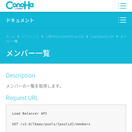
WING
ドキュメント
VPS
このサイトについて
ホーム
リファレンス
公開API(ConoHa VPS Ver.3.0)
Load Balancer API
メン
バー一覧
for GAME
プロダクト
メンバー一覧
AI Canvas
リファレンス
Description
Pencil
リリースノート
メンバーの一覧を取得します。
サービス一覧
Request URL
サポート
Load Balancer API

ログイン