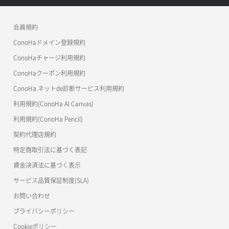
コンテナ作成
ConoHa VPS(Ver.2.0)
公開API(ConoHa VPS Ver.3.0)
リリースノートトップ
会員規約
コンテナ削除
ConoHa for GAME
MCP Server
ConoHaドメイン登録規約
コンテナ詳細取得
OpenStack CLI
ConoHaチャージ利用規約
ConoHaクーポン利用規約
Terraform
ラージオブジェクトアップロード(DLO)
ConoHa ネットde診断サービス利用規約
s3cmd
ラージオブジェクトアップロード(SLO)
利用規約(ConoHa AI Canvas)
S3Proxy
一時的Web公開
利用規約(ConoHa Pencil)
公開API(ConoHa VPS Ver.2.0)
契約代理店規約
特定商取引法に基づく表記
資金決済法に基づく表示
サービス品質保証制度(SLA)
お問い合わせ
プライバシーポリシー
Cookieポリシー