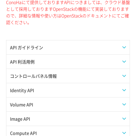
ConoHaにて提供しておりますAPIにつきましては、クラウド基盤
として採用しておりますOpenStackの機能にて実装しております
ので、詳細な情報や使い方はOpenStackのドキュメントにてご確
認ください。
API ガイドライン
APIのご利用について
API 利活用例
APIでAPIサブユーザーを作成する
コントロールパネル情報
APIでVPSにISOイメージを挿入する
APIユーザーを作成する
Identity API
APIでVPSを作成する
API情報を確認する
Credential一覧取得
Volume API
Credential作成
スナップショット一覧取得
Image API
Credential削除
スナップショット作成
ISOイメージアップロード
Compute API