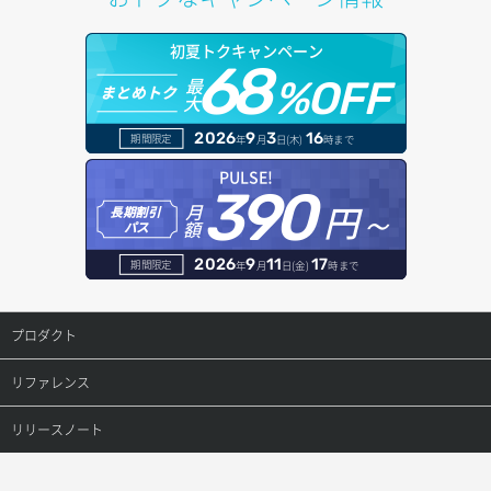
ポートデタッチ
オブジェクトアップロード
ドメイン情報更新
初夏トクキャンペーン
ボリュームアタッチ
68
オブジェクトダウンロード
ドメイン情報登録
最
%OFF
まとめトク
大
ボリュームデタッチ
オブジェクトバージョン管理
ドメイン詳細取得
2026
9
3
16
期間限定
年
月
日(木)
時まで
オブジェクト一覧取得
レコード一覧取得
PULSE!
390
円～
月
オブジェクト削除
長期割引
レコード作成
額
パス
オブジェクト削除予約
レコード削除
2026
9
11
17
期間限定
年
月
日(金)
時まで
オブジェクト複製
レコード更新
プロダクト
オブジェクト詳細取得
レコード詳細取得
プロダクトトップ
リファレンス
コンテナ一覧取得
ConoHa VPS(Ver.3.0)
リファレンストップ
リリースノート
コンテナ作成
ConoHa VPS(Ver.2.0)
公開API(ConoHa VPS Ver.3.0)
リリースノートトップ