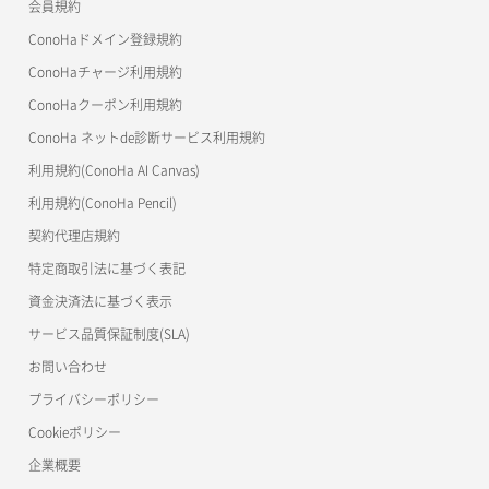
会員規約
コンテナ削除
ConoHa for GAME
MCP Server
ConoHaドメイン登録規約
コンテナ詳細取得
OpenStack CLI
ConoHaチャージ利用規約
ConoHaクーポン利用規約
Terraform
ラージオブジェクトアップロード(DLO)
ConoHa ネットde診断サービス利用規約
s3cmd
ラージオブジェクトアップロード(SLO)
利用規約(ConoHa AI Canvas)
S3Proxy
一時的Web公開
利用規約(ConoHa Pencil)
公開API(ConoHa VPS Ver.2.0)
契約代理店規約
特定商取引法に基づく表記
資金決済法に基づく表示
サービス品質保証制度(SLA)
お問い合わせ
プライバシーポリシー
Cookieポリシー
企業概要