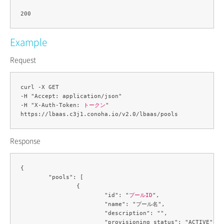
Example
Request
curl -X GET 

-H "Accept: application/json" 

-H "X-Auth-Token: 
トークン
" 

Response
{

	"pools": [

		{

			"id": "
プールID
",

			"name": "プール名",

			"description": "",

			"provisioning_status": "ACTIVE",
