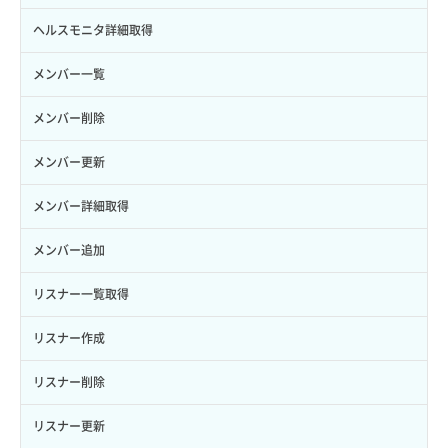
ロールにパーミッションを紐づけ
ボリューム一覧取得
サーバーに紐づくアドレス取得（ネットワーク指定）
セキュリティグループ一覧取得
ヘルスモニタ詳細取得
ロール一覧取得
ボリューム作成
サーバーに紐づくセキュリティグループ取得
セキュリティグループ作成
メンバー一覧
ロール作成
ボリューム削除
サーバープラン一覧取得
セキュリティグループ削除
メンバー削除
ロール削除
ボリューム更新
サーバープラン変更
セキュリティグループ更新
メンバー更新
ロール更新
ボリューム詳細一覧取得
サーバープラン詳細一覧取得
セキュリティグループ詳細取得
メンバー詳細取得
ロール詳細取得
ボリューム詳細取得
サーバープラン詳細取得
ネットワーク一覧取得
メンバー追加
自動バックアップ有効化
サーバーメタデータ取得
ネットワーク作成（ローカルネットワーク用）
リスナー一覧取得
自動バックアップ無効化
サーバーメタデータ更新（ネームタグ変更）
ネットワーク削除（ローカルネットワーク用）
リスナー作成
サーバー一覧取得
ネットワーク詳細取得
リスナー削除
サーバー作成
ポート一覧取得
リスナー更新