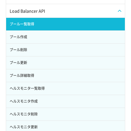
サブユーザーからロールを紐づけ解除
スナップショット復元
イメージ一覧取得
SSHキーペア一覧取得
QoSポリシー一覧取得
Load Balancer API
サブユーザーにロールを紐づけ
スナップショット詳細一覧取得
イメージ保存使用量取得
SSHキーペア作成
QoSポリシー詳細取得
プール一覧取得
サブユーザー一覧取得
スナップショット詳細取得（アイテム指定）
イメージ保存容量取得
SSHキーペア削除
サブネット一覧取得
プール作成
サブユーザー作成
バックアップリストア
イメージ保存容量変更
SSHキーペア詳細取得
サブネット作成（ローカルネットワーク用）
プール削除
サブユーザー削除
バックアップ一覧取得
イメージ削除
アタッチ済みポート一覧取得
サブネット削除（ローカルネットワーク用）
プール更新
サブユーザー更新
バックアップ詳細一覧取得
イメージ詳細取得
アタッチ済みポート詳細取得
サブネット詳細取得
プール詳細取得
サブユーザー詳細取得
バックアップ詳細取得
アタッチ済みボリューム一覧
セキュリティグループ ルール一覧取得
ヘルスモニタ一覧取得
トークン発行
ボリュームイメージ保存
アタッチ済みボリューム詳細取得
セキュリティグループ ルール作成
ヘルスモニタ作成
パーミッション一覧取得
ボリュームタイプ一覧取得
コンソールURL発行
セキュリティグループ ルール削除
ヘルスモニタ削除
ロールからパーミッションを紐づけ解除
ボリュームタイプ詳細取得
サーバーに紐づくアドレス取得
セキュリティグループ ルール詳細取得
ヘルスモニタ更新