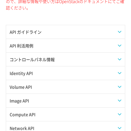
ので、詳細な情報や使い方はOpenStackのドキュメントにてご確
認ください。
API ガイドライン
APIのご利用について
API 利活用例
APIでAPIサブユーザーを作成する
コントロールパネル情報
APIでVPSにISOイメージを挿入する
APIユーザーを作成する
Identity API
APIでVPSを作成する
API情報を確認する
Credential一覧取得
Volume API
Credential作成
スナップショット一覧取得
Image API
Credential削除
スナップショット作成
ISOイメージアップロード
Compute API
Credential詳細取得
スナップショット削除
ISOイメージ作成
ISOイメージ挿入/排出
Network API