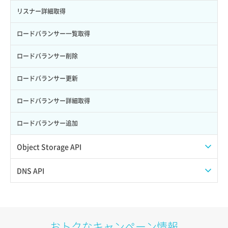
サーバー再構築（OS再インストール）
ポート作成（ローカルネットワーク用）
リスナー詳細取得
サーバー利用状況グラフ（CPU）
ポート作成（追加IP用）
ロードバランサー一覧取得
サーバー利用状況グラフ（ディスクIO）
ポート削除
ロードバランサー削除
サーバー利用状況グラフ（トラフィック）
ポート更新
ロードバランサー更新
サーバー削除
ポート詳細取得
ロードバランサー詳細取得
サーバー操作（起動/停止/再起動/強制停止）
ロードバランサー追加
サーバー設定切替
Object Storage API
サーバー詳細一覧取得
Web公開
DNS API
サーバー詳細取得
アカウント容量設定
ドメイン一覧取得
ポートアタッチ
アカウント情報取得
ドメイン情報削除
おトクなキャンペーン情報