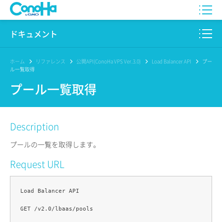
WING
ドキュメント
VPS
このサイトについて
ホーム
リファレンス
公開API(ConoHa VPS Ver.3.0)
Load Balancer API
プー
ル一覧取得
for GAME
プロダクト
プール一覧取得
AI Canvas
リファレンス
Description
Pencil
リリースノート
プールの一覧を取得します。
サービス一覧
Request URL
サポート
Load Balancer API

ログイン