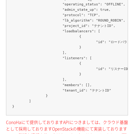
			"operating_status": "OFFLINE",

			"admin_state_up": true,

			"protocol": "TCP",

			"lb_algorithm": "ROUND_ROBIN",

			"project_id": "テナントID",

			"loadbalancers": [

				{

					"id": "ロードバランサーID"

				}

			],

			"listeners": [

				{

					"id": "リスナーID"

				}

			],

			"members": [],

			"tenant_id": "テナントID"

		}

	]

ConoHaにて提供しておりますAPIにつきましては、クラウド基盤
として採用しておりますOpenStackの機能にて実装しております