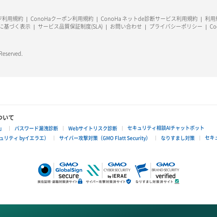
ージ利用規約
ConoHaクーポン利用規約
ConoHa ネットde診断サービス利用規約
利用規
に基づく表示
サービス品質保証制度(SLA)
お問い合わせ
プライバシーポリシー
C
 Reserved.
ついて
セキュリティ相談AIチャットボット
」
パスワード漏洩診断
Webサイトリスク診断
セキ
リティ byイエラエ）
サイバー攻撃対策（GMO Flatt Security）
なりすまし対策