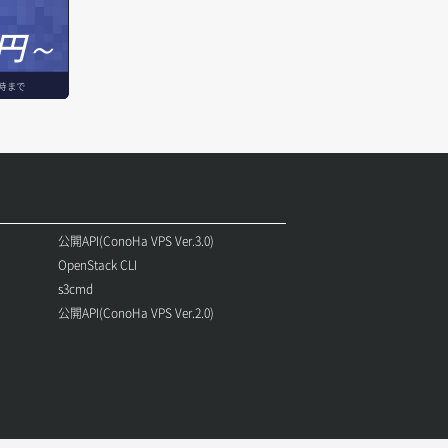
円～
時まで
公開API(ConoHa VPS Ver.3.0)
OpenStack CLI
s3cmd
公開API(ConoHa VPS Ver.2.0)