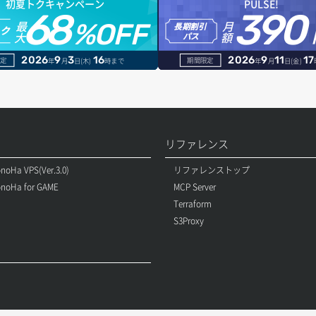
初夏トクキャンペーン
PULSE!
68
390
最
月
%OFF
長期割引
トク
大
額
パス
2026
9
3
16
2026
9
11
17
定
期間限定
年
月
日(木)
時まで
年
月
日(金)
リファレンス
noHa VPS(Ver.3.0)
リファレンストップ
noHa for GAME
MCP Server
Terraform
S3Proxy