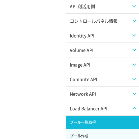
APIのご利用について
API 利活用例
APIでAPIサブユーザーを作成する
コントロールパネル情報
APIでVPSにISOイメージを挿入する
APIユーザーを作成する
Identity API
APIでVPSを作成する
API情報を確認する
Credential一覧取得
Volume API
Credential作成
スナップショット一覧取得
Image API
Credential削除
スナップショット作成
ISOイメージアップロード
Compute API
Credential詳細取得
スナップショット削除
ISOイメージ作成
ISOイメージ挿入/排出
Network API
サブユーザーからロールを紐づけ解除
スナップショット復元
イメージ一覧取得
SSHキーペア一覧取得
QoSポリシー一覧取得
Load Balancer API
サブユーザーにロールを紐づけ
スナップショット詳細一覧取得
イメージ保存使用量取得
SSHキーペア作成
QoSポリシー詳細取得
プール一覧取得
サブユーザー一覧取得
スナップショット詳細取得（アイテム
イメージ保存容量取得
SSHキーペア削除
サブネット一覧取得
プール作成
指定）