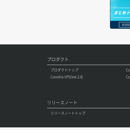
オブジェクト一覧取得
レコード一覧取得
ボリュームアタッチ
まとめ
オブジェクト削除
レコード作成
ボリュームデタッチ
期間限
オブジェクト削除予約
レコード削除
オブジェクト複製
レコード更新
オブジェクト詳細取得
レコード詳細取得
プロダクト
コンテナ一覧取得
プロダクトトップ
Co
ConoHa VPS(Ver.2.0)
Co
コンテナ作成
コンテナ削除
リリースノート
コンテナ詳細取得
リリースノートトップ
ラージオブジェクトアップロード(DLO)