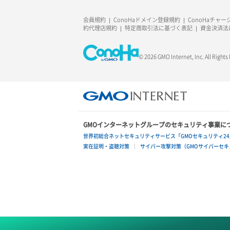
ラージオブジェクトアップロード(SLO)
会員規約
ConoHaドメイン登録規約
ConoHaチャ
一時的Web公開
約代理店規約
特定商取引法に基づく表記
資金決済法
© 2026 GMO Internet, Inc. All Rights
GMOインターネットグループのセキュリティ事業に
世界初総合ネットセキュリティサービス「GMOセキュリティ24
実在証明・盗聴対策
サイバー攻撃対策（GMOサイバーセキュ