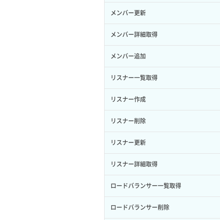
サーバープラン一覧取得
セキュリティグループ削除
メンバー更新
ロール削除
ボリューム更新
サーバープラン変更
セキュリティグループ更新
メンバー詳細取得
ロール更新
ボリューム詳細一覧取得
サーバープラン詳細一覧取得
セキュリティグループ詳細取得
メンバー追加
ロール詳細取得
ボリューム詳細取得
サーバープラン詳細取得
ネットワーク一覧取得
リスナー一覧取得
自動バックアップ有効化
サーバーメタデータ取得
ネットワーク作成（ローカルネットワ
リスナー作成
自動バックアップ無効化
ーク用）
サーバーメタデータ更新（ネームタグ
リスナー削除
変更）
ネットワーク削除（ローカルネットワ
ーク用）
リスナー更新
サーバー一覧取得
ネットワーク詳細取得
リスナー詳細取得
サーバー作成
ポート一覧取得
ロードバランサー一覧取得
サーバー再構築（OS再インストール）
ポート作成（ローカルネットワーク
ロードバランサー削除
用）
サーバー利用状況グラフ（CPU）