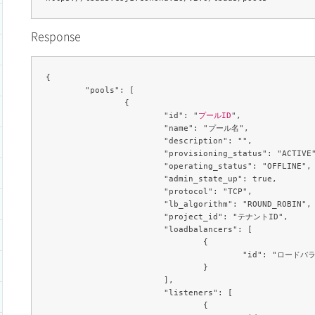
Response
{

	"pools": [

		{

			"id": "
プールID
",

			"name": "プール名",

			"description": "",

			"provisioning_status": "ACTIVE",

			"operating_status": "OFFLINE",

			"admin_state_up": true,

			"protocol": "TCP",

			"lb_algorithm": "ROUND_ROBIN",

			"project_id": "テナントID",

			"loadbalancers": [

				{

					"id": "ロードバランサーID"

				}

			],

			"listeners": [

				{
