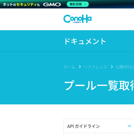
無料診断
ドキュメント
ホーム
リファレンス
公開API(Co
プール一覧取
API ガイドライン