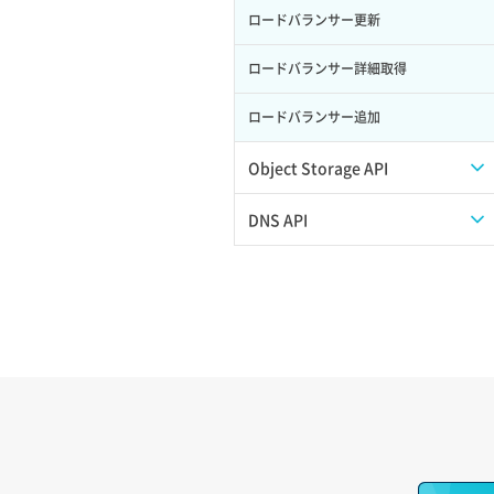
ロードバランサー更新
ポート作成（追加IP用）
サーバー利用状況グラフ（ディスク
IO）
ロードバランサー詳細取得
ポート削除
サーバー利用状況グラフ（トラフィッ
ロードバランサー追加
ク）
ポート更新
サーバー削除
Object Storage API
ポート詳細取得
サーバー操作（起動/停止/再起動/強制
Web公開
DNS API
停止）
アカウント容量設定
ドメイン一覧取得
サーバー設定切替
アカウント情報取得
ドメイン情報削除
サーバー詳細一覧取得
オブジェクトアップロード
ドメイン情報更新
サーバー詳細取得
オブジェクトダウンロード
ドメイン情報登録
ポートアタッチ
オブジェクトバージョン管理
ドメイン詳細取得
ポートデタッチ