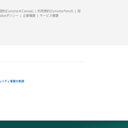
約(ConoHa AI Canvas)
利用規約(ConoHa Pencil)
契
ookieポリシー
企業概要
サービス概要
ュリティ事業の軌跡