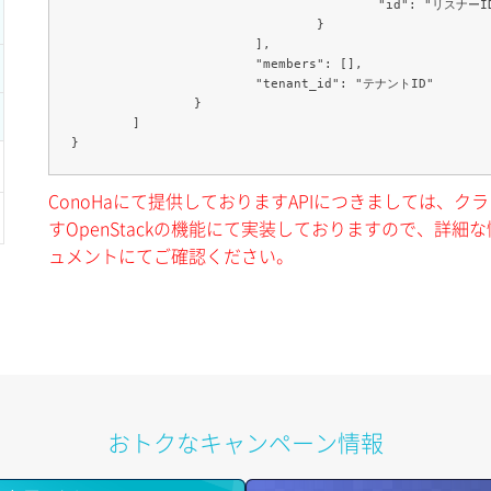
					"id": "リスナーID"

				}

			],

			"members": [],

			"tenant_id": "テナントID"

		}

	]

ConoHaにて提供しておりますAPIにつきましては、
すOpenStackの機能にて実装しておりますので、詳細な情
ュメントにてご確認ください。
おトクなキャンペーン情報