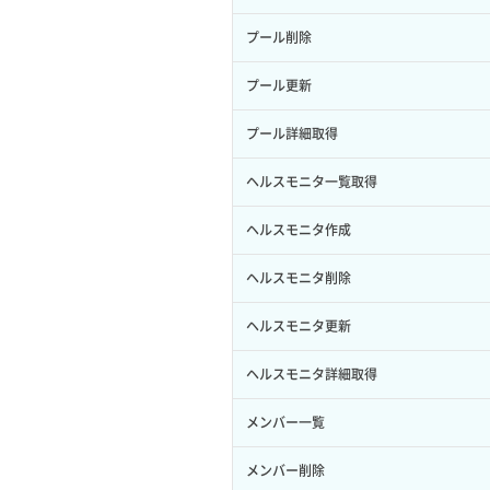
サブユーザー作成
イメージ保存容量変更
SSHキーペア詳細取得
サブネット作成（ローカルネットワー
プール削除
バックアップリストア
ク用）
サブユーザー削除
イメージ削除
アタッチ済みポート一覧取得
プール更新
バックアップ一覧取得
サブネット削除（ローカルネットワー
サブユーザー更新
イメージ詳細取得
ク用）
アタッチ済みポート詳細取得
プール詳細取得
バックアップ詳細一覧取得
サブユーザー詳細取得
サブネット詳細取得
アタッチ済みボリューム一覧
ヘルスモニタ一覧取得
バックアップ詳細取得
トークン発行
セキュリティグループ ルール一覧取得
アタッチ済みボリューム詳細取得
ヘルスモニタ作成
ボリュームイメージ保存
パーミッション一覧取得
セキュリティグループ ルール作成
コンソールURL発行
ヘルスモニタ削除
ボリュームタイプ一覧取得
ロールからパーミッションを紐づけ解
セキュリティグループ ルール削除
サーバーに紐づくアドレス取得
ヘルスモニタ更新
除
ボリュームタイプ詳細取得
セキュリティグループ ルール詳細取得
サーバーに紐づくアドレス取得（ネッ
ヘルスモニタ詳細取得
ロールにパーミッションを紐づけ
ボリューム一覧取得
トワーク指定）
セキュリティグループ一覧取得
メンバー一覧
ロール一覧取得
ボリューム作成
サーバーに紐づくセキュリティグルー
プ取得
セキュリティグループ作成
メンバー削除
ロール作成
ボリューム削除