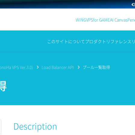
WING
VPS
for GAME
AI Canvas
Penc
このサイトについて
プロダクト
リファレンス
noHa VPS Ver.3.0)
Load Balancer API
プール一覧取得
得
Description