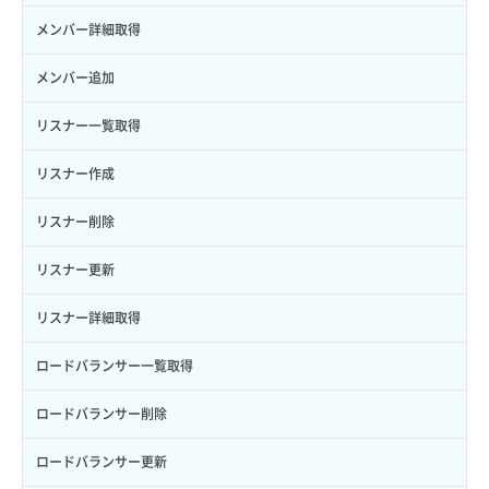
ロール更新
ボリューム詳細一覧取得
サーバープラン詳細一覧取得
セキュリティグループ詳細取得
メンバー詳細取得
ロール詳細取得
ボリューム詳細取得
サーバープラン詳細取得
ネットワーク一覧取得
メンバー追加
自動バックアップ有効化
サーバーメタデータ取得
ネットワーク作成（ローカルネットワーク用）
リスナー一覧取得
自動バックアップ無効化
サーバーメタデータ更新（ネームタグ変更）
ネットワーク削除（ローカルネットワーク用）
リスナー作成
サーバー一覧取得
ネットワーク詳細取得
リスナー削除
サーバー作成
ポート一覧取得
リスナー更新
サーバー再構築（OS再インストール）
ポート作成（ローカルネットワーク用）
リスナー詳細取得
サーバー利用状況グラフ（CPU）
ポート作成（追加IP用）
ロードバランサー一覧取得
サーバー利用状況グラフ（ディスクIO）
ポート削除
ロードバランサー削除
サーバー利用状況グラフ（トラフィック）
ポート更新
ロードバランサー更新