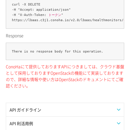
curl -X DELETE 

-H "Accept: application/json" 

-H "X-Auth-Token: 
トークン
" 

https://lbaas.c3j1.conoha.io/v2.0/lbaas/healthmonitors/
ヘル
Response
ConoHaにて提供しておりますAPIにつきましては、クラウド基盤
として採用しておりますOpenStackの機能にて実装しております
ので、詳細な情報や使い方はOpenStackのドキュメントにてご確
認ください。
API ガイドライン
APIのご利用について
API 利活用例