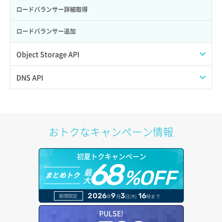
サーバー削除
ポート詳細取得
ロードバランサー詳細取得
サーバー操作（起動/停止/再起動/強制停止）
ロードバランサー追加
サーバー設定切替
Object Storage API
サーバー詳細一覧取得
Web公開
DNS API
サーバー詳細取得
アカウント容量設定
ドメイン一覧取得
ポートアタッチ
アカウント情報取得
ドメイン情報削除
おトクなキャンペーン情報
ポートデタッチ
オブジェクトアップロード
ドメイン情報更新
初夏トクキャンペーン
ボリュームアタッチ
68
オブジェクトダウンロード
ドメイン情報登録
最
%OFF
まとめトク
大
ボリュームデタッチ
オブジェクトバージョン管理
ドメイン詳細取得
2026
9
3
16
期間限定
年
月
日(木)
時まで
オブジェクト一覧取得
レコード一覧取得
PULSE!