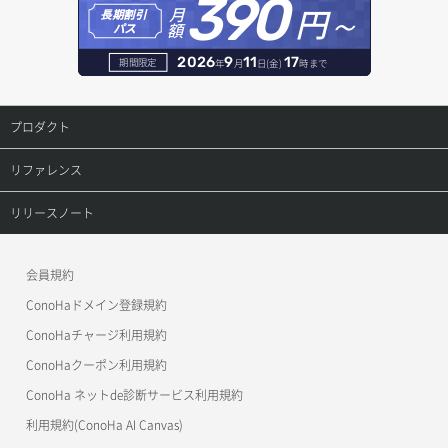
390
円～
月
オブジェクト削除
長期割引
レコード作成
額
パス
オブジェクト削除予約
レコード削除
2026
9
11
17
期間限定
年
月
日(金)
時まで
オブジェクト複製
レコード更新
プロダクト
オブジェクト詳細取得
レコード詳細取得
プロダクトトップ
リファレンス
コンテナ一覧取得
ConoHa VPS(Ver.3.0)
リファレンストップ
リリースノート
コンテナ作成
ConoHa VPS(Ver.2.0)
公開API(ConoHa VPS Ver.3.0)
リリースノートトップ
会員規約
コンテナ削除
ConoHa for GAME
MCP Server
ConoHaドメイン登録規約
コンテナ詳細取得
OpenStack CLI
ConoHaチャージ利用規約
ConoHaクーポン利用規約
Terraform
ラージオブジェクトアップロード(DLO)
ConoHa ネットde診断サービス利用規約
s3cmd
ラージオブジェクトアップロード(SLO)
利用規約(ConoHa AI Canvas)
S3Proxy