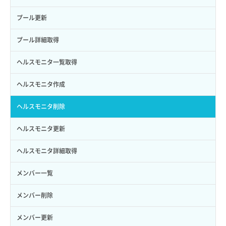
サブユーザー削除
バックアップ一覧取得
イメージ削除
アタッチ済みポート一覧取得
サブネット削除（ローカルネットワーク用）
プール更新
サブユーザー更新
バックアップ詳細一覧取得
イメージ詳細取得
アタッチ済みポート詳細取得
サブネット詳細取得
プール詳細取得
サブユーザー詳細取得
バックアップ詳細取得
アタッチ済みボリューム一覧
セキュリティグループ ルール一覧取得
ヘルスモニタ一覧取得
トークン発行
ボリュームイメージ保存
アタッチ済みボリューム詳細取得
セキュリティグループ ルール作成
ヘルスモニタ作成
パーミッション一覧取得
ボリュームタイプ一覧取得
コンソールURL発行
セキュリティグループ ルール削除
ヘルスモニタ削除
ロールからパーミッションを紐づけ解除
ボリュームタイプ詳細取得
サーバーに紐づくアドレス取得
セキュリティグループ ルール詳細取得
ヘルスモニタ更新
ロールにパーミッションを紐づけ
ボリューム一覧取得
サーバーに紐づくアドレス取得（ネットワーク指定）
セキュリティグループ一覧取得
ヘルスモニタ詳細取得
ロール一覧取得
ボリューム作成
サーバーに紐づくセキュリティグループ取得
セキュリティグループ作成
メンバー一覧
ロール作成
ボリューム削除
サーバープラン一覧取得
セキュリティグループ削除
メンバー削除
ロール削除
ボリューム更新
サーバープラン変更
セキュリティグループ更新
メンバー更新