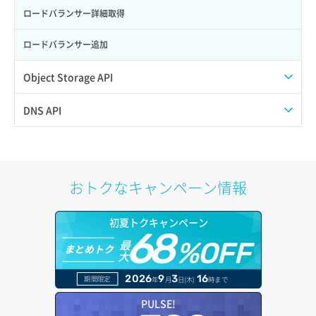
サーバー削除
ポート詳細取得
ロードバランサー詳細取得
サーバー操作（起動/停止/再起動/強制停止）
ロードバランサー追加
サーバー設定切替
Object Storage API
サーバー詳細一覧取得
Web公開
DNS API
サーバー詳細取得
アカウント容量設定
ドメイン一覧取得
ポートアタッチ
アカウント情報取得
ドメイン情報削除
おトクなキャンペーン情報
ポートデタッチ
オブジェクトアップロード
ドメイン情報更新
初夏トクキャンペーン
ボリュームアタッチ
68
オブジェクトダウンロード
ドメイン情報登録
最
%OFF
まとめトク
大
ボリュームデタッチ
オブジェクトバージョン管理
ドメイン詳細取得
2026
9
3
16
期間限定
年
月
日(木)
時まで
オブジェクト一覧取得
レコード一覧取得
PULSE!