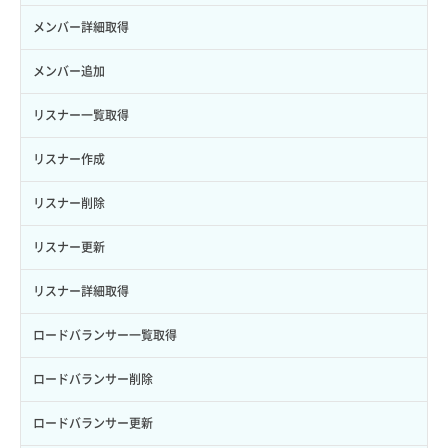
ロール更新
ボリューム詳細一覧取得
サーバープラン詳細一覧取得
セキュリティグループ詳細取得
メンバー詳細取得
ロール詳細取得
ボリューム詳細取得
サーバープラン詳細取得
ネットワーク一覧取得
メンバー追加
自動バックアップ有効化
サーバーメタデータ取得
ネットワーク作成（ローカルネットワーク用）
リスナー一覧取得
自動バックアップ無効化
サーバーメタデータ更新（ネームタグ変更）
ネットワーク削除（ローカルネットワーク用）
リスナー作成
サーバー一覧取得
ネットワーク詳細取得
リスナー削除
サーバー作成
ポート一覧取得
リスナー更新
サーバー再構築（OS再インストール）
ポート作成（ローカルネットワーク用）
リスナー詳細取得
サーバー利用状況グラフ（CPU）
ポート作成（追加IP用）
ロードバランサー一覧取得
サーバー利用状況グラフ（ディスクIO）
ポート削除
ロードバランサー削除
サーバー利用状況グラフ（トラフィック）
ポート更新
ロードバランサー更新