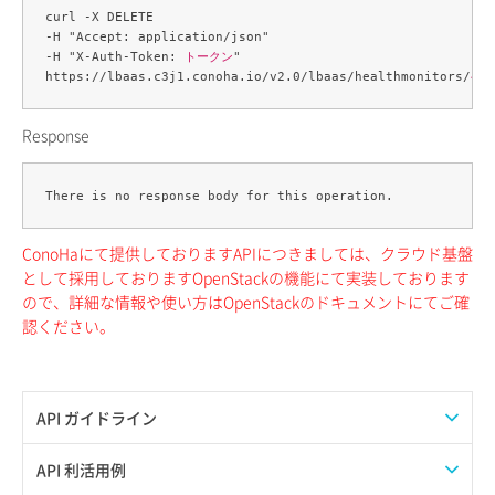
curl -X DELETE 

-H "Accept: application/json" 

-H "X-Auth-Token: 
トークン
" 

https://lbaas.c3j1.conoha.io/v2.0/lbaas/healthmonitors/
ヘル
Response
ConoHaにて提供しておりますAPIにつきましては、クラウド基盤
として採用しておりますOpenStackの機能にて実装しております
ので、詳細な情報や使い方はOpenStackのドキュメントにてご確
認ください。
API ガイドライン
APIのご利用について
API 利活用例