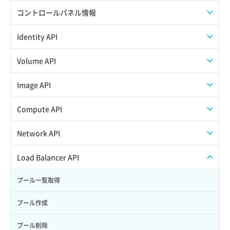
APIでAPIサブユーザーを作成する
コントロールパネル情報
APIでVPSにISOイメージを挿入する
APIユーザーを作成する
Identity API
APIでVPSを作成する
API情報を確認する
Credential一覧取得
Volume API
Credential作成
スナップショット一覧取得
Image API
Credential削除
スナップショット作成
ISOイメージアップロード
Compute API
Credential詳細取得
スナップショット削除
ISOイメージ作成
ISOイメージ挿入/排出
Network API
サブユーザーからロールを紐づけ解除
スナップショット復元
イメージ一覧取得
SSHキーペア一覧取得
QoSポリシー一覧取得
Load Balancer API
サブユーザーにロールを紐づけ
スナップショット詳細一覧取得
イメージ保存使用量取得
SSHキーペア作成
QoSポリシー詳細取得
プール一覧取得
サブユーザー一覧取得
スナップショット詳細取得（アイテム指定）
イメージ保存容量取得
SSHキーペア削除
サブネット一覧取得
プール作成
サブユーザー作成
バックアップリストア
イメージ保存容量変更
SSHキーペア詳細取得
サブネット作成（ローカルネットワーク用）
プール削除