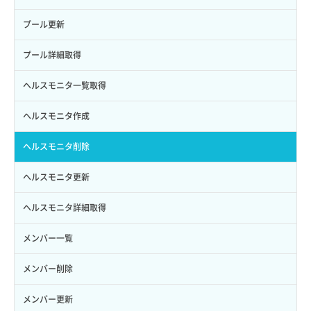
サブユーザー削除
バックアップ一覧取得
イメージ削除
アタッチ済みポート一覧取得
サブネット削除（ローカルネットワーク用）
プール更新
サブユーザー更新
バックアップ詳細一覧取得
イメージ詳細取得
アタッチ済みポート詳細取得
サブネット詳細取得
プール詳細取得
サブユーザー詳細取得
バックアップ詳細取得
アタッチ済みボリューム一覧
セキュリティグループ ルール一覧取得
ヘルスモニタ一覧取得
トークン発行
ボリュームイメージ保存
アタッチ済みボリューム詳細取得
セキュリティグループ ルール作成
ヘルスモニタ作成
パーミッション一覧取得
ボリュームタイプ一覧取得
コンソールURL発行
セキュリティグループ ルール削除
ヘルスモニタ削除
ロールからパーミッションを紐づけ解除
ボリュームタイプ詳細取得
サーバーに紐づくアドレス取得
セキュリティグループ ルール詳細取得
ヘルスモニタ更新
ロールにパーミッションを紐づけ
ボリューム一覧取得
サーバーに紐づくアドレス取得（ネットワーク指定）
セキュリティグループ一覧取得
ヘルスモニタ詳細取得
ロール一覧取得
ボリューム作成
サーバーに紐づくセキュリティグループ取得
セキュリティグループ作成
メンバー一覧
ロール作成
ボリューム削除
サーバープラン一覧取得
セキュリティグループ削除
メンバー削除
ロール削除
ボリューム更新
サーバープラン変更
セキュリティグループ更新
メンバー更新