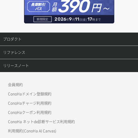
390
円～
月
オブジェクト削除
長期割引
レコード作成
額
パス
オブジェクト削除予約
レコード削除
2026
9
11
17
期間限定
年
月
日(金)
時まで
オブジェクト複製
レコード更新
プロダクト
オブジェクト詳細取得
レコード詳細取得
プロダクトトップ
リファレンス
コンテナ一覧取得
ConoHa VPS(Ver.3.0)
リファレンストップ
リリースノート
コンテナ作成
ConoHa VPS(Ver.2.0)
公開API(ConoHa VPS Ver.3.0)
リリースノートトップ
会員規約
コンテナ削除
ConoHa for GAME
MCP Server
ConoHaドメイン登録規約
コンテナ詳細取得
OpenStack CLI
ConoHaチャージ利用規約
ConoHaクーポン利用規約
Terraform
ラージオブジェクトアップロード(DLO)
ConoHa ネットde診断サービス利用規約
s3cmd
ラージオブジェクトアップロード(SLO)
利用規約(ConoHa AI Canvas)
S3Proxy