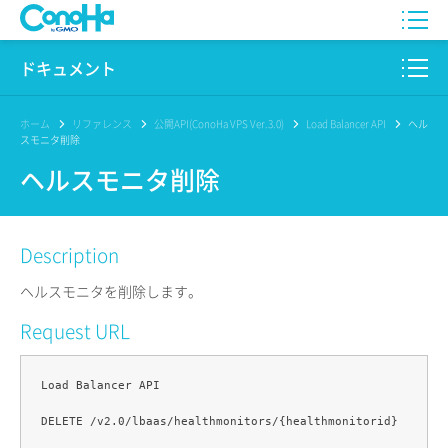
WING
ドキュメント
VPS
このサイトについて
ホーム
リファレンス
公開API(ConoHa VPS Ver.3.0)
Load Balancer API
ヘル
スモニタ削除
for GAME
プロダクト
ヘルスモニタ削除
AI Canvas
リファレンス
Description
Pencil
リリースノート
ヘルスモニタを削除します。
サービス一覧
Request URL
サポート
Load Balancer API

ログイン