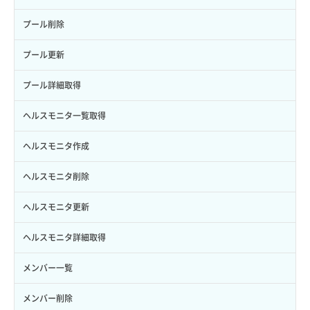
サブユーザー作成
バックアップリストア
イメージ保存容量変更
SSHキーペア詳細取得
サブネット作成（ローカルネットワーク用）
プール削除
サブユーザー削除
バックアップ一覧取得
イメージ削除
アタッチ済みポート一覧取得
サブネット削除（ローカルネットワーク用）
プール更新
サブユーザー更新
バックアップ詳細一覧取得
イメージ詳細取得
アタッチ済みポート詳細取得
サブネット詳細取得
プール詳細取得
サブユーザー詳細取得
バックアップ詳細取得
アタッチ済みボリューム一覧
セキュリティグループ ルール一覧取得
ヘルスモニタ一覧取得
トークン発行
ボリュームイメージ保存
アタッチ済みボリューム詳細取得
セキュリティグループ ルール作成
ヘルスモニタ作成
パーミッション一覧取得
ボリュームタイプ一覧取得
コンソールURL発行
セキュリティグループ ルール削除
ヘルスモニタ削除
ロールからパーミッションを紐づけ解除
ボリュームタイプ詳細取得
サーバーに紐づくアドレス取得
セキュリティグループ ルール詳細取得
ヘルスモニタ更新
ロールにパーミッションを紐づけ
ボリューム一覧取得
サーバーに紐づくアドレス取得（ネットワーク指定）
セキュリティグループ一覧取得
ヘルスモニタ詳細取得
ロール一覧取得
ボリューム作成
サーバーに紐づくセキュリティグループ取得
セキュリティグループ作成
メンバー一覧
ロール作成
ボリューム削除
サーバープラン一覧取得
セキュリティグループ削除
メンバー削除