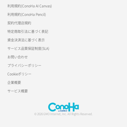
s3cmd
ラージオブジェクトアップロード(SLO)
利用規約(ConoHa AI Canvas)
S3Proxy
一時的Web公開
利用規約(ConoHa Pencil)
公開API(ConoHa VPS Ver.2.0)
契約代理店規約
特定商取引法に基づく表記
資金決済法に基づく表示
サービス品質保証制度(SLA)
お問い合わせ
プライバシーポリシー
Cookieポリシー
企業概要
サービス概要
© 2026 GMO Internet, Inc. All Rights Reserved.