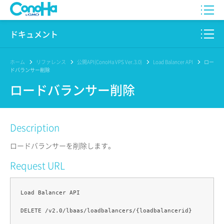
WING
ドキュメント
VPS
このサイトについて
ホーム
リファレンス
公開API(ConoHa VPS Ver.3.0)
Load Balancer API
ロー
ドバランサー削除
for GAME
プロダクト
ロードバランサー削除
AI Canvas
リファレンス
Description
Pencil
リリースノート
ロードバランサーを削除します。
サービス一覧
Request URL
サポート
Load Balancer API

ログイン