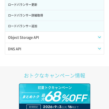
サーバー利用状況グラフ（トラフィック）
ポート更新
ロードバランサー更新
サーバー削除
ポート詳細取得
ロードバランサー詳細取得
サーバー操作（起動/停止/再起動/強制停止）
ロードバランサー追加
サーバー設定切替
Object Storage API
サーバー詳細一覧取得
Web公開
DNS API
サーバー詳細取得
アカウント容量設定
ドメイン一覧取得
ポートアタッチ
アカウント情報取得
ドメイン情報削除
おトクなキャンペーン情報
ポートデタッチ
オブジェクトアップロード
ドメイン情報更新
初夏トクキャンペーン
ボリュームアタッチ
68
オブジェクトダウンロード
ドメイン情報登録
最
%OFF
まとめトク
大
ボリュームデタッチ
オブジェクトバージョン管理
ドメイン詳細取得
2026
9
3
16
期間限定
年
月
日(木)
時まで