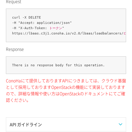
Request
curl -X DELETE 

-H "Accept: application/json" 

-H "X-Auth-Token: 
トークン
" 

https://lbaas.c3j1.conoha.io/v2.0/lbaas/loadbalancers/
ロー
Response
ConoHaにて提供しておりますAPIにつきましては、クラウド基盤
として採用しておりますOpenStackの機能にて実装しております
ので、詳細な情報や使い方はOpenStackのドキュメントにてご確
認ください。
API ガイドライン