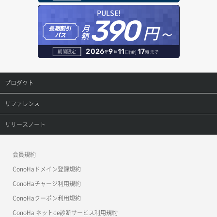
オブジェクト一覧取得
レコード一覧取得
PULSE!
390
円～
月
オブジェクト削除
長期割引
レコード作成
額
パス
オブジェクト削除予約
レコード削除
2026
9
11
17
期間限定
年
月
日(金)
時まで
オブジェクト複製
レコード更新
プロダクト
オブジェクト詳細取得
レコード詳細取得
プロダクトトップ
リファレンス
コンテナ一覧取得
ConoHa VPS(Ver.3.0)
リファレンストップ
リリースノート
コンテナ作成
ConoHa VPS(Ver.2.0)
公開API(ConoHa VPS Ver.3.0)
リリースノートトップ
会員規約
コンテナ削除
ConoHa for GAME
MCP Server
ConoHaドメイン登録規約
コンテナ詳細取得
OpenStack CLI
ConoHaチャージ利用規約
ConoHaクーポン利用規約
Terraform
ラージオブジェクトアップロード(DLO)
ConoHa ネットde診断サービス利用規約