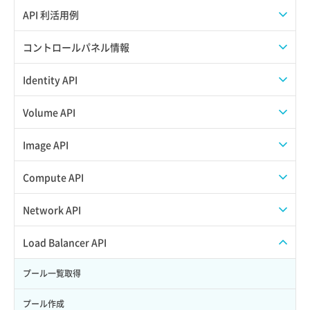
APIのご利用について
API 利活用例
APIでAPIサブユーザーを作成する
コントロールパネル情報
APIでVPSにISOイメージを挿入する
APIユーザーを作成する
Identity API
APIでVPSを作成する
API情報を確認する
Credential一覧取得
Volume API
Credential作成
スナップショット一覧取得
Image API
Credential削除
スナップショット作成
ISOイメージアップロード
Compute API
Credential詳細取得
スナップショット削除
ISOイメージ作成
ISOイメージ挿入/排出
Network API
サブユーザーからロールを紐づけ解除
スナップショット復元
イメージ一覧取得
SSHキーペア一覧取得
QoSポリシー一覧取得
Load Balancer API
サブユーザーにロールを紐づけ
スナップショット詳細一覧取得
イメージ保存使用量取得
SSHキーペア作成
QoSポリシー詳細取得
プール一覧取得
サブユーザー一覧取得
スナップショット詳細取得（アイテム指定）
イメージ保存容量取得
SSHキーペア削除
サブネット一覧取得
プール作成