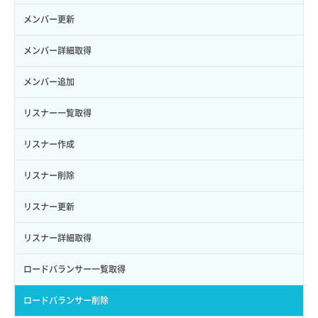
ロール削除
ボリューム更新
サーバープラン変更
セキュリティグループ更新
メンバー更新
ロール更新
ボリューム詳細一覧取得
サーバープラン詳細一覧取得
セキュリティグループ詳細取得
メンバー詳細取得
ロール詳細取得
ボリューム詳細取得
サーバープラン詳細取得
ネットワーク一覧取得
メンバー追加
自動バックアップ有効化
サーバーメタデータ取得
ネットワーク作成（ローカルネットワーク用）
リスナー一覧取得
自動バックアップ無効化
サーバーメタデータ更新（ネームタグ変更）
ネットワーク削除（ローカルネットワーク用）
リスナー作成
サーバー一覧取得
ネットワーク詳細取得
リスナー削除
サーバー作成
ポート一覧取得
リスナー更新
サーバー再構築（OS再インストール）
ポート作成（ローカルネットワーク用）
リスナー詳細取得
サーバー利用状況グラフ（CPU）
ポート作成（追加IP用）
ロードバランサー一覧取得
サーバー利用状況グラフ（ディスクIO）
ポート削除
ロードバランサー削除