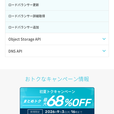
サーバー利用状況グラフ（トラフィック）
ポート更新
ロードバランサー更新
サーバー削除
ポート詳細取得
ロードバランサー詳細取得
サーバー操作（起動/停止/再起動/強制停止）
ロードバランサー追加
サーバー設定切替
Object Storage API
サーバー詳細一覧取得
Web公開
DNS API
サーバー詳細取得
アカウント容量設定
ドメイン一覧取得
ポートアタッチ
アカウント情報取得
ドメイン情報削除
おトクなキャンペーン情報
ポートデタッチ
オブジェクトアップロード
ドメイン情報更新
初夏トクキャンペーン
ボリュームアタッチ
68
オブジェクトダウンロード
ドメイン情報登録
最
%OFF
まとめトク
大
ボリュームデタッチ
オブジェクトバージョン管理
ドメイン詳細取得
2026
9
3
16
期間限定
年
月
日(木)
時まで