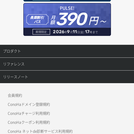
オブジェクト一覧取得
レコード一覧取得
PULSE!
390
円～
月
オブジェクト削除
長期割引
レコード作成
額
パス
オブジェクト削除予約
レコード削除
2026
9
11
17
期間限定
年
月
日(金)
時まで
オブジェクト複製
レコード更新
プロダクト
オブジェクト詳細取得
レコード詳細取得
プロダクトトップ
リファレンス
コンテナ一覧取得
ConoHa VPS(Ver.3.0)
リファレンストップ
リリースノート
コンテナ作成
ConoHa VPS(Ver.2.0)
公開API(ConoHa VPS Ver.3.0)
リリースノートトップ
会員規約
コンテナ削除
ConoHa for GAME
MCP Server
ConoHaドメイン登録規約
コンテナ詳細取得
OpenStack CLI
ConoHaチャージ利用規約
ConoHaクーポン利用規約
Terraform
ラージオブジェクトアップロード(DLO)
ConoHa ネットde診断サービス利用規約