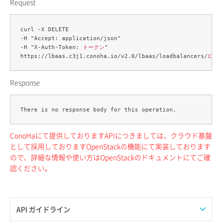
Request
curl -X DELETE 

-H "Accept: application/json" 

-H "X-Auth-Token: 
トークン
" 

https://lbaas.c3j1.conoha.io/v2.0/lbaas/loadbalancers/
ロー
Response
ConoHaにて提供しておりますAPIにつきましては、クラウド基盤
として採用しておりますOpenStackの機能にて実装しております
ので、詳細な情報や使い方はOpenStackのドキュメントにてご確
認ください。
API ガイドライン