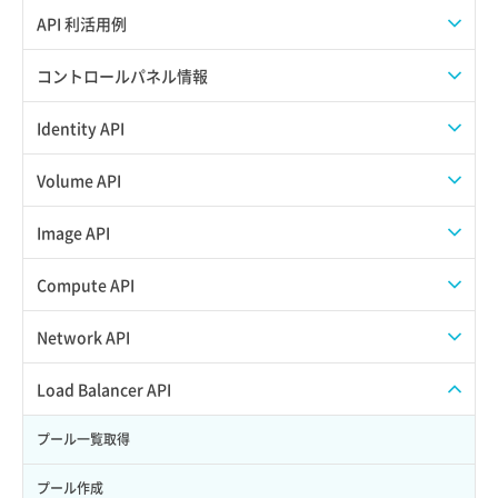
APIのご利用について
API 利活用例
APIでAPIサブユーザーを作成する
コントロールパネル情報
APIでVPSにISOイメージを挿入する
APIユーザーを作成する
Identity API
APIでVPSを作成する
API情報を確認する
Credential一覧取得
Volume API
Credential作成
スナップショット一覧取得
Image API
Credential削除
スナップショット作成
ISOイメージアップロード
Compute API
Credential詳細取得
スナップショット削除
ISOイメージ作成
ISOイメージ挿入/排出
Network API
サブユーザーからロールを紐づけ解除
スナップショット復元
イメージ一覧取得
SSHキーペア一覧取得
QoSポリシー一覧取得
Load Balancer API
サブユーザーにロールを紐づけ
スナップショット詳細一覧取得
イメージ保存使用量取得
SSHキーペア作成
QoSポリシー詳細取得
プール一覧取得
サブユーザー一覧取得
スナップショット詳細取得（アイテム指定）
イメージ保存容量取得
SSHキーペア削除
サブネット一覧取得
プール作成