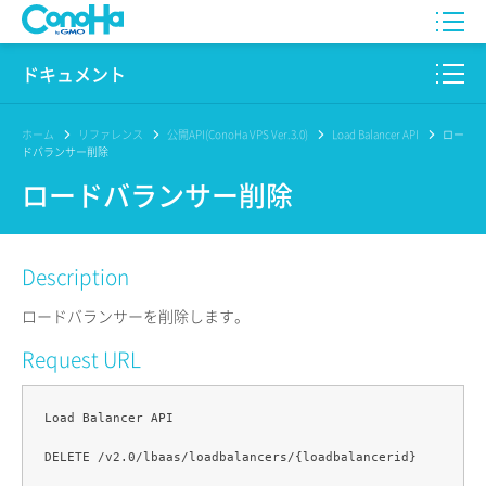
WING
ドキュメント
VPS
このサイトについて
ホーム
リファレンス
公開API(ConoHa VPS Ver.3.0)
Load Balancer API
ロー
ドバランサー削除
for GAME
プロダクト
ロードバランサー削除
AI Canvas
リファレンス
Description
Pencil
リリースノート
ロードバランサーを削除します。
サービス一覧
Request URL
サポート
Load Balancer API

ログイン