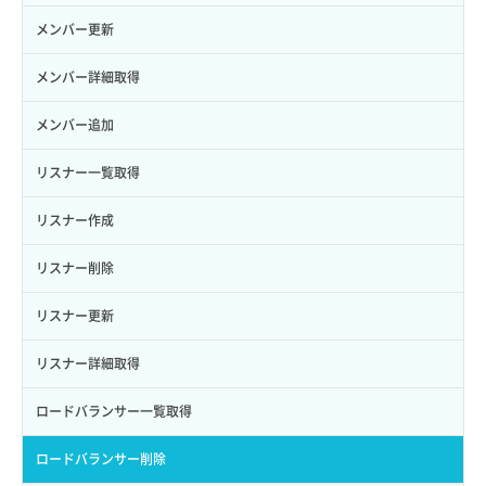
ロール削除
ボリューム更新
サーバープラン変更
セキュリティグループ更新
メンバー更新
ロール更新
ボリューム詳細一覧取得
サーバープラン詳細一覧取得
セキュリティグループ詳細取得
メンバー詳細取得
ロール詳細取得
ボリューム詳細取得
サーバープラン詳細取得
ネットワーク一覧取得
メンバー追加
自動バックアップ有効化
サーバーメタデータ取得
ネットワーク作成（ローカルネットワーク用）
リスナー一覧取得
自動バックアップ無効化
サーバーメタデータ更新（ネームタグ変更）
ネットワーク削除（ローカルネットワーク用）
リスナー作成
サーバー一覧取得
ネットワーク詳細取得
リスナー削除
サーバー作成
ポート一覧取得
リスナー更新
サーバー再構築（OS再インストール）
ポート作成（ローカルネットワーク用）
リスナー詳細取得
サーバー利用状況グラフ（CPU）
ポート作成（追加IP用）
ロードバランサー一覧取得
サーバー利用状況グラフ（ディスクIO）
ポート削除
ロードバランサー削除