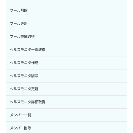
サブユーザー作成
バックアップリストア
イメージ保存容量変更
SSHキーペア詳細取得
サブネット作成（ローカルネットワーク用）
プール削除
サブユーザー削除
バックアップ一覧取得
イメージ削除
アタッチ済みポート一覧取得
サブネット削除（ローカルネットワーク用）
プール更新
サブユーザー更新
バックアップ詳細一覧取得
イメージ詳細取得
アタッチ済みポート詳細取得
サブネット詳細取得
プール詳細取得
サブユーザー詳細取得
バックアップ詳細取得
アタッチ済みボリューム一覧
セキュリティグループ ルール一覧取得
ヘルスモニタ一覧取得
トークン発行
ボリュームイメージ保存
アタッチ済みボリューム詳細取得
セキュリティグループ ルール作成
ヘルスモニタ作成
パーミッション一覧取得
ボリュームタイプ一覧取得
コンソールURL発行
セキュリティグループ ルール削除
ヘルスモニタ削除
ロールからパーミッションを紐づけ解除
ボリュームタイプ詳細取得
サーバーに紐づくアドレス取得
セキュリティグループ ルール詳細取得
ヘルスモニタ更新
ロールにパーミッションを紐づけ
ボリューム一覧取得
サーバーに紐づくアドレス取得（ネットワーク指定）
セキュリティグループ一覧取得
ヘルスモニタ詳細取得
ロール一覧取得
ボリューム作成
サーバーに紐づくセキュリティグループ取得
セキュリティグループ作成
メンバー一覧
ロール作成
ボリューム削除
サーバープラン一覧取得
セキュリティグループ削除
メンバー削除