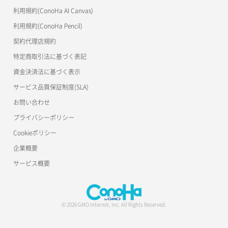
s3cmd
ラージオブジェクトアップロード(SLO)
利用規約(ConoHa AI Canvas)
S3Proxy
一時的Web公開
利用規約(ConoHa Pencil)
公開API(ConoHa VPS Ver.2.0)
契約代理店規約
特定商取引法に基づく表記
資金決済法に基づく表示
サービス品質保証制度(SLA)
お問い合わせ
プライバシーポリシー
Cookieポリシー
企業概要
サービス概要
© 2026 GMO Internet, Inc. All Rights Reserved.