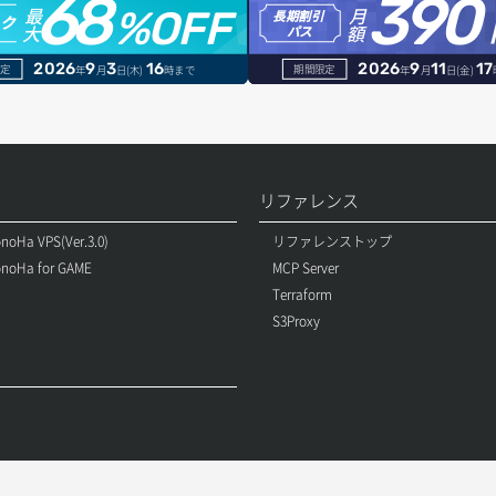
68
390
最
月
%OFF
長期割引
トク
大
額
パス
2026
9
3
16
2026
9
11
17
定
期間限定
年
月
日(木)
時まで
年
月
日(金)
リファレンス
noHa VPS(Ver.3.0)
リファレンストップ
noHa for GAME
MCP Server
Terraform
S3Proxy