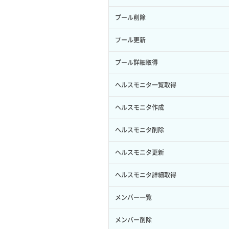
サブユーザー作成
イメージ保存容量変更
SSHキーペア詳細取得
サブネット作成（ローカルネットワー
プール削除
バックアップリストア
ク用）
サブユーザー削除
イメージ削除
アタッチ済みポート一覧取得
プール更新
バックアップ一覧取得
サブネット削除（ローカルネットワー
サブユーザー更新
イメージ詳細取得
ク用）
アタッチ済みポート詳細取得
プール詳細取得
バックアップ詳細一覧取得
サブユーザー詳細取得
サブネット詳細取得
アタッチ済みボリューム一覧
ヘルスモニタ一覧取得
バックアップ詳細取得
トークン発行
セキュリティグループ ルール一覧取得
アタッチ済みボリューム詳細取得
ヘルスモニタ作成
ボリュームイメージ保存
パーミッション一覧取得
セキュリティグループ ルール作成
コンソールURL発行
ヘルスモニタ削除
ボリュームタイプ一覧取得
ロールからパーミッションを紐づけ解
セキュリティグループ ルール削除
サーバーに紐づくアドレス取得
ヘルスモニタ更新
除
ボリュームタイプ詳細取得
セキュリティグループ ルール詳細取得
サーバーに紐づくアドレス取得（ネッ
ヘルスモニタ詳細取得
ロールにパーミッションを紐づけ
ボリューム一覧取得
トワーク指定）
セキュリティグループ一覧取得
メンバー一覧
ロール一覧取得
ボリューム作成
サーバーに紐づくセキュリティグルー
プ取得
セキュリティグループ作成
メンバー削除
ロール作成
ボリューム削除