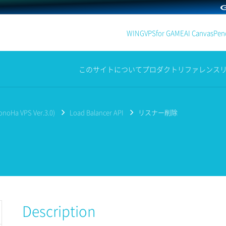
WING
VPS
for GAME
AI Canvas
Penc
このサイトについて
プロダクト
リファレンス
noHa VPS Ver.3.0)
Load Balancer API
リスナー削除
Description