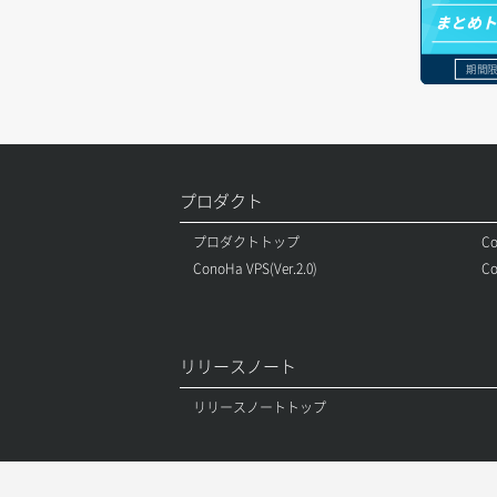
オブジェクト一覧取得
レコード一覧取得
まとめ
ボリュームアタッチ
オブジェクト削除
レコード作成
期間限
ボリュームデタッチ
オブジェクト削除予約
レコード削除
オブジェクト複製
レコード更新
プロダクト
オブジェクト詳細取得
レコード詳細取得
プロダクトトップ
Co
コンテナ一覧取得
ConoHa VPS(Ver.2.0)
Co
コンテナ作成
コンテナ削除
リリースノート
コンテナ詳細取得
リリースノートトップ
ラージオブジェクトアップロード(DLO)