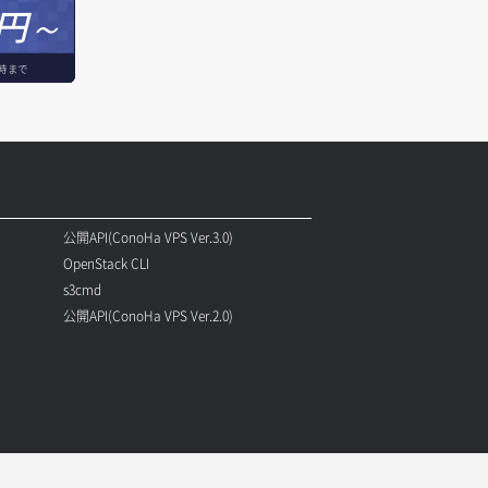
円～
時まで
公開API(ConoHa VPS Ver.3.0)
OpenStack CLI
s3cmd
公開API(ConoHa VPS Ver.2.0)