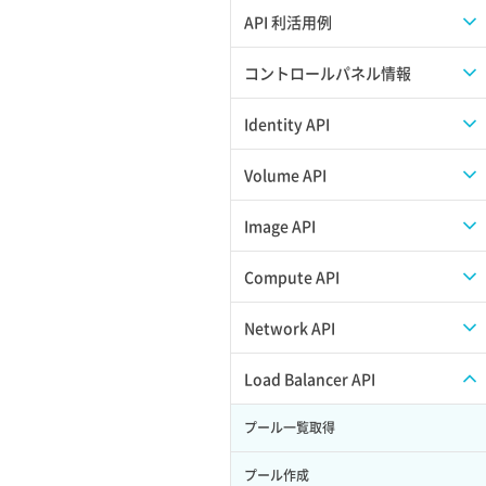
APIのご利用について
API 利活用例
APIでAPIサブユーザーを作成する
コントロールパネル情報
APIでVPSにISOイメージを挿入する
APIユーザーを作成する
Identity API
APIでVPSを作成する
API情報を確認する
Credential一覧取得
Volume API
Credential作成
スナップショット一覧取得
Image API
Credential削除
スナップショット作成
ISOイメージアップロード
Compute API
Credential詳細取得
スナップショット削除
ISOイメージ作成
ISOイメージ挿入/排出
Network API
サブユーザーからロールを紐づけ解除
スナップショット復元
イメージ一覧取得
SSHキーペア一覧取得
QoSポリシー一覧取得
Load Balancer API
サブユーザーにロールを紐づけ
スナップショット詳細一覧取得
イメージ保存使用量取得
SSHキーペア作成
QoSポリシー詳細取得
プール一覧取得
サブユーザー一覧取得
スナップショット詳細取得（アイテム
イメージ保存容量取得
SSHキーペア削除
サブネット一覧取得
プール作成
指定）