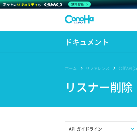
無料診断
ドキュメント
ホーム
リファレンス
公開API(Co
リスナー削除
API ガイドライン