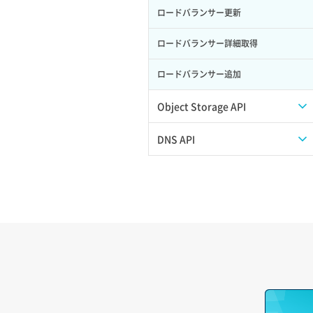
ロードバランサー更新
ポート作成（追加IP用）
サーバー利用状況グラフ（ディスク
IO）
ロードバランサー詳細取得
ポート削除
サーバー利用状況グラフ（トラフィッ
ロードバランサー追加
ク）
ポート更新
サーバー削除
Object Storage API
ポート詳細取得
サーバー操作（起動/停止/再起動/強制
Web公開
DNS API
停止）
アカウント容量設定
ドメイン一覧取得
サーバー設定切替
アカウント情報取得
ドメイン情報削除
サーバー詳細一覧取得
オブジェクトアップロード
ドメイン情報更新
サーバー詳細取得
オブジェクトダウンロード
ドメイン情報登録
ポートアタッチ
オブジェクトバージョン管理
ドメイン詳細取得
ポートデタッチ