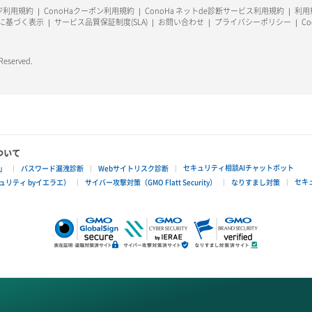
ージ利用規約
ConoHaクーポン利用規約
ConoHa ネットde診断サービス利用規約
利用規
に基づく表示
サービス品質保証制度(SLA)
お問い合わせ
プライバシーポリシー
C
 Reserved.
ついて
セキュリティ相談AIチャットボット
」
パスワード漏洩診断
Webサイトリスク診断
セキ
リティ byイエラエ）
サイバー攻撃対策（GMO Flatt Security）
なりすまし対策