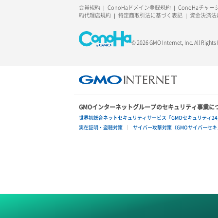
ラージオブジェクトアップロード(SLO)
会員規約
ConoHaドメイン登録規約
ConoHaチャ
約代理店規約
特定商取引法に基づく表記
資金決済法
一時的Web公開
© 2026 GMO Internet, Inc. All Rights
GMOインターネットグループのセキュリティ事業に
世界初総合ネットセキュリティサービス「GMOセキュリティ24
実在証明・盗聴対策
サイバー攻撃対策（GMOサイバーセキュ