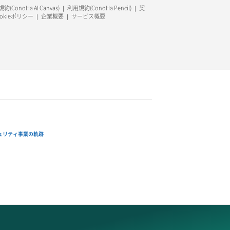
約(ConoHa AI Canvas)
利用規約(ConoHa Pencil)
契
ookieポリシー
企業概要
サービス概要
ュリティ事業の軌跡