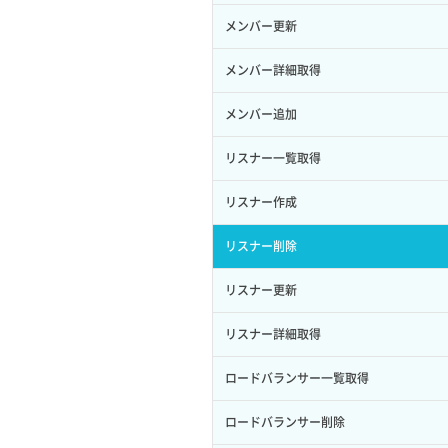
サーバープラン一覧取得
セキュリティグループ削除
メンバー更新
ロール削除
ボリューム更新
サーバープラン変更
セキュリティグループ更新
メンバー詳細取得
ロール更新
ボリューム詳細一覧取得
サーバープラン詳細一覧取得
セキュリティグループ詳細取得
メンバー追加
ロール詳細取得
ボリューム詳細取得
サーバープラン詳細取得
ネットワーク一覧取得
リスナー一覧取得
自動バックアップ有効化
サーバーメタデータ取得
ネットワーク作成（ローカルネットワ
リスナー作成
自動バックアップ無効化
ーク用）
サーバーメタデータ更新（ネームタグ
リスナー削除
変更）
ネットワーク削除（ローカルネットワ
ーク用）
リスナー更新
サーバー一覧取得
ネットワーク詳細取得
リスナー詳細取得
サーバー作成
ポート一覧取得
ロードバランサー一覧取得
サーバー再構築（OS再インストール）
ポート作成（ローカルネットワーク
ロードバランサー削除
用）
サーバー利用状況グラフ（CPU）