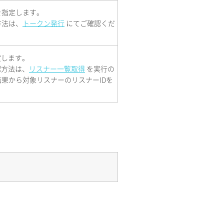
を指定します。
方法は、
トークン発行
にてご確認くだ
定します。
認方法は、
リスナー一覧取得
を実行の
果から対象リスナーのリスナーIDを
。