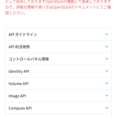
として採用しておりますOpenStackの機能にて実装しております
ので、詳細な情報や使い方はOpenStackのドキュメントにてご確
認ください。
API ガイドライン
APIのご利用について
API 利活用例
APIでAPIサブユーザーを作成する
コントロールパネル情報
APIでVPSにISOイメージを挿入する
APIユーザーを作成する
Identity API
APIでVPSを作成する
API情報を確認する
Credential一覧取得
Volume API
Credential作成
スナップショット一覧取得
Image API
Credential削除
スナップショット作成
ISOイメージアップロード
Compute API