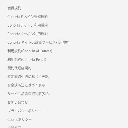
公開API(ConoHa VPS Ver.3.0)
リリースノートトップ
会員規約
コンテナ削除
ConoHa for GAME
MCP Server
ConoHaドメイン登録規約
コンテナ詳細取得
OpenStack CLI
ConoHaチャージ利用規約
ConoHaクーポン利用規約
Terraform
ラージオブジェクトアップロード(DLO)
ConoHa ネットde診断サービス利用規約
s3cmd
ラージオブジェクトアップロード(SLO)
利用規約(ConoHa AI Canvas)
S3Proxy
一時的Web公開
利用規約(ConoHa Pencil)
公開API(ConoHa VPS Ver.2.0)
契約代理店規約
特定商取引法に基づく表記
資金決済法に基づく表示
サービス品質保証制度(SLA)
お問い合わせ
プライバシーポリシー
Cookieポリシー
企業概要