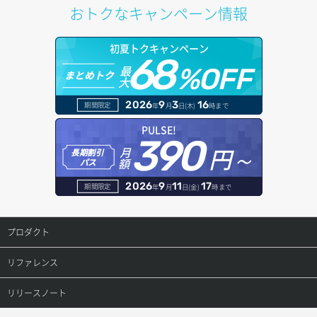
おトクなキャンペーン情報
ポートデタッチ
オブジェクトアップロード
ドメイン情報更新
初夏トクキャンペーン
ボリュームアタッチ
68
オブジェクトダウンロード
ドメイン情報登録
最
%OFF
まとめトク
大
ボリュームデタッチ
オブジェクトバージョン管理
ドメイン詳細取得
2026
9
3
16
期間限定
年
月
日(木)
時まで
オブジェクト一覧取得
レコード一覧取得
PULSE!
390
円～
月
オブジェクト削除
長期割引
レコード作成
額
パス
オブジェクト削除予約
レコード削除
2026
9
11
17
期間限定
年
月
日(金)
時まで
オブジェクト複製
レコード更新
プロダクト
オブジェクト詳細取得
レコード詳細取得
プロダクトトップ
リファレンス
コンテナ一覧取得
ConoHa VPS(Ver.3.0)
リファレンストップ
リリースノート
コンテナ作成
ConoHa VPS(Ver.2.0)