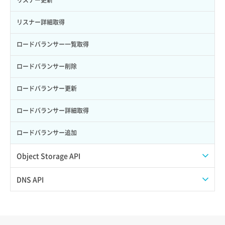
サーバー再構築（OS再インストール）
ポート作成（ローカルネットワーク用）
リスナー詳細取得
サーバー利用状況グラフ（CPU）
ポート作成（追加IP用）
ロードバランサー一覧取得
サーバー利用状況グラフ（ディスクIO）
ポート削除
ロードバランサー削除
サーバー利用状況グラフ（トラフィック）
ポート更新
ロードバランサー更新
サーバー削除
ポート詳細取得
ロードバランサー詳細取得
サーバー操作（起動/停止/再起動/強制停止）
ロードバランサー追加
サーバー設定切替
Object Storage API
サーバー詳細一覧取得
Web公開
DNS API
サーバー詳細取得
アカウント容量設定
ドメイン一覧取得
ポートアタッチ
アカウント情報取得
ドメイン情報削除