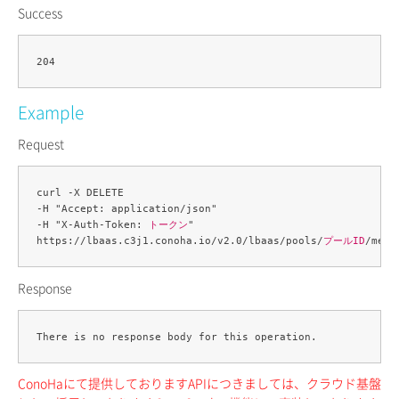
Success
Example
Request
curl -X DELETE 

-H "Accept: application/json" 

-H "X-Auth-Token: 
トークン
" 

https://lbaas.c3j1.conoha.io/v2.0/lbaas/pools/
プールID
/memb
Response
ConoHaにて提供しておりますAPIにつきましては、クラウド基盤