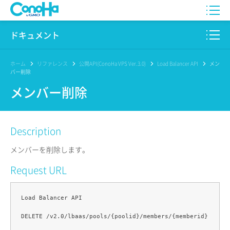
WING
ドキュメント
VPS
このサイトについて
ホーム
リファレンス
公開API(ConoHa VPS Ver.3.0)
Load Balancer API
メン
バー削除
for GAME
プロダクト
メンバー削除
AI Canvas
リファレンス
Description
Pencil
リリースノート
メンバーを削除します。
サービス一覧
Request URL
サポート
Load Balancer API

ログイン