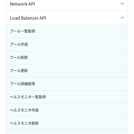
Credential詳細取得
スナップショット削除
ISOイメージ作成
ISOイメージ挿入/排出
Network API
サブユーザーからロールを紐づけ解除
スナップショット復元
イメージ一覧取得
SSHキーペア一覧取得
QoSポリシー一覧取得
Load Balancer API
サブユーザーにロールを紐づけ
スナップショット詳細一覧取得
イメージ保存使用量取得
SSHキーペア作成
QoSポリシー詳細取得
プール一覧取得
サブユーザー一覧取得
スナップショット詳細取得（アイテム指定）
イメージ保存容量取得
SSHキーペア削除
サブネット一覧取得
プール作成
サブユーザー作成
バックアップリストア
イメージ保存容量変更
SSHキーペア詳細取得
サブネット作成（ローカルネットワーク用）
プール削除
サブユーザー削除
バックアップ一覧取得
イメージ削除
アタッチ済みポート一覧取得
サブネット削除（ローカルネットワーク用）
プール更新
サブユーザー更新
バックアップ詳細一覧取得
イメージ詳細取得
アタッチ済みポート詳細取得
サブネット詳細取得
プール詳細取得
サブユーザー詳細取得
バックアップ詳細取得
アタッチ済みボリューム一覧
セキュリティグループ ルール一覧取得
ヘルスモニタ一覧取得
トークン発行
ボリュームイメージ保存
アタッチ済みボリューム詳細取得
セキュリティグループ ルール作成
ヘルスモニタ作成
パーミッション一覧取得
ボリュームタイプ一覧取得
コンソールURL発行
セキュリティグループ ルール削除
ヘルスモニタ削除
ロールからパーミッションを紐づけ解除
ボリュームタイプ詳細取得