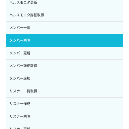
サーバーに紐づくアドレス取得
セキュリティグループ ルール詳細取得
ヘルスモニタ更新
ロールにパーミッションを紐づけ
ボリューム一覧取得
サーバーに紐づくアドレス取得（ネットワーク指定）
セキュリティグループ一覧取得
ヘルスモニタ詳細取得
ロール一覧取得
ボリューム作成
サーバーに紐づくセキュリティグループ取得
セキュリティグループ作成
メンバー一覧
ロール作成
ボリューム削除
サーバープラン一覧取得
セキュリティグループ削除
メンバー削除
ロール削除
ボリューム更新
サーバープラン変更
セキュリティグループ更新
メンバー更新
ロール更新
ボリューム詳細一覧取得
サーバープラン詳細一覧取得
セキュリティグループ詳細取得
メンバー詳細取得
ロール詳細取得
ボリューム詳細取得
サーバープラン詳細取得
ネットワーク一覧取得
メンバー追加
自動バックアップ有効化
サーバーメタデータ取得
ネットワーク作成（ローカルネットワーク用）
リスナー一覧取得
自動バックアップ無効化
サーバーメタデータ更新（ネームタグ変更）
ネットワーク削除（ローカルネットワーク用）
リスナー作成
サーバー一覧取得
ネットワーク詳細取得
リスナー削除
サーバー作成
ポート一覧取得
リスナー更新