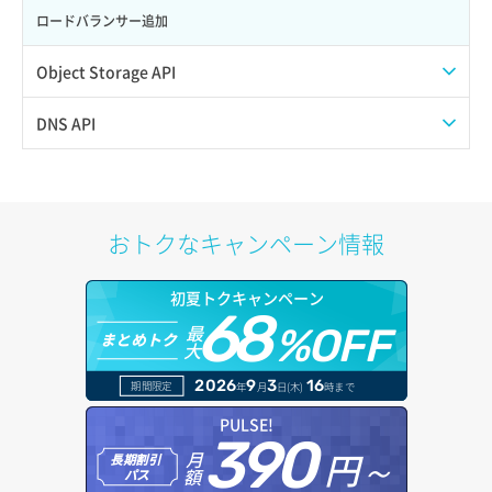
サーバー操作（起動/停止/再起動/強制停止）
ロードバランサー追加
サーバー設定切替
Object Storage API
サーバー詳細一覧取得
Web公開
DNS API
サーバー詳細取得
アカウント容量設定
ドメイン一覧取得
ポートアタッチ
アカウント情報取得
ドメイン情報削除
おトクなキャンペーン情報
ポートデタッチ
オブジェクトアップロード
ドメイン情報更新
初夏トクキャンペーン
ボリュームアタッチ
68
オブジェクトダウンロード
ドメイン情報登録
最
%OFF
まとめトク
大
ボリュームデタッチ
オブジェクトバージョン管理
ドメイン詳細取得
2026
9
3
16
期間限定
年
月
日(木)
時まで
オブジェクト一覧取得
レコード一覧取得
PULSE!
390
円～
月
オブジェクト削除
長期割引
レコード作成
額
パス