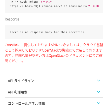
-H "X-Auth-Token: 
トークン
" 

https://lbaas.c3j1.conoha.io/v2.0/lbaas/pools/
プールID
Response
ConoHaにて提供しておりますAPIにつきましては、クラウド基盤
として採用しておりますOpenStackの機能にて実装しております
ので、詳細な情報や使い方はOpenStackのドキュメントにてご確
認ください。
API ガイドライン
APIのご利用について
API 利活用例
APIでAPIサブユーザーを作成する
コントロールパネル情報