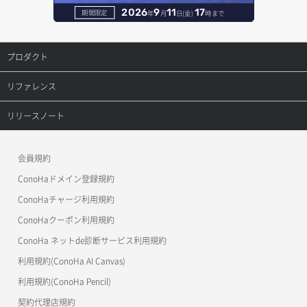
オブジェクト削除予約
レコード削除
2026
9
11
17
期間限定
年
月
日(金)
時まで
オブジェクト複製
レコード更新
プロダクト
オブジェクト詳細取得
レコード詳細取得
プロダクトトップ
リファレンス
コンテナ一覧取得
ConoHa VPS(Ver.3.0)
リファレンストップ
リリースノート
コンテナ作成
ConoHa VPS(Ver.2.0)
公開API(ConoHa VPS Ver.3.0)
リリースノートトップ
会員規約
コンテナ削除
ConoHa for GAME
MCP Server
ConoHaドメイン登録規約
コンテナ詳細取得
OpenStack CLI
ConoHaチャージ利用規約
ConoHaクーポン利用規約
Terraform
ラージオブジェクトアップロード(DLO)
ConoHa ネットde診断サービス利用規約
s3cmd
ラージオブジェクトアップロード(SLO)
利用規約(ConoHa AI Canvas)
S3Proxy
一時的Web公開
利用規約(ConoHa Pencil)
公開API(ConoHa VPS Ver.2.0)
契約代理店規約