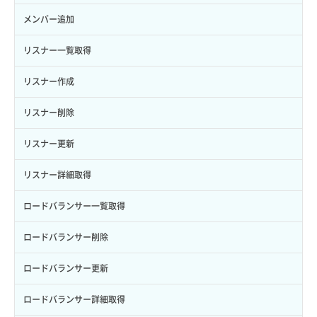
ロール詳細取得
ボリューム詳細取得
サーバープラン詳細取得
ネットワーク一覧取得
メンバー追加
自動バックアップ有効化
サーバーメタデータ取得
ネットワーク作成（ローカルネットワーク用）
リスナー一覧取得
自動バックアップ無効化
サーバーメタデータ更新（ネームタグ変更）
ネットワーク削除（ローカルネットワーク用）
リスナー作成
サーバー一覧取得
ネットワーク詳細取得
リスナー削除
サーバー作成
ポート一覧取得
リスナー更新
サーバー再構築（OS再インストール）
ポート作成（ローカルネットワーク用）
リスナー詳細取得
サーバー利用状況グラフ（CPU）
ポート作成（追加IP用）
ロードバランサー一覧取得
サーバー利用状況グラフ（ディスクIO）
ポート削除
ロードバランサー削除
サーバー利用状況グラフ（トラフィック）
ポート更新
ロードバランサー更新
サーバー削除
ポート詳細取得
ロードバランサー詳細取得