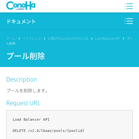
WING
ドキュメント
VPS
このサイトについて
ホーム
リファレンス
公開API(ConoHa VPS Ver.3.0)
Load Balancer API
プー
ル削除
for GAME
プロダクト
プール削除
AI Canvas
リファレンス
Description
Pencil
リリースノート
プールを削除します。
サービス一覧
Request URL
サポート
Load Balancer API

ログイン