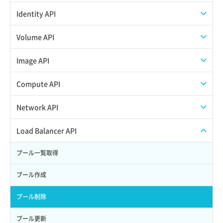
APIでVPSにISOイメージを挿入する
APIユーザーを作成する
Identity API
APIでVPSを作成する
API情報を確認する
Credential一覧取得
Volume API
Credential作成
スナップショット一覧取得
Image API
Credential削除
スナップショット作成
ISOイメージアップロード
Compute API
Credential詳細取得
スナップショット削除
ISOイメージ作成
ISOイメージ挿入/排出
Network API
サブユーザーからロールを紐づけ解除
スナップショット復元
イメージ一覧取得
SSHキーペア一覧取得
QoSポリシー一覧取得
Load Balancer API
サブユーザーにロールを紐づけ
スナップショット詳細一覧取得
イメージ保存使用量取得
SSHキーペア作成
QoSポリシー詳細取得
プール一覧取得
サブユーザー一覧取得
スナップショット詳細取得（アイテム指定）
イメージ保存容量取得
SSHキーペア削除
サブネット一覧取得
プール作成
サブユーザー作成
バックアップリストア
イメージ保存容量変更
SSHキーペア詳細取得
サブネット作成（ローカルネットワーク用）
プール削除
サブユーザー削除
バックアップ一覧取得
イメージ削除
アタッチ済みポート一覧取得
サブネット削除（ローカルネットワーク用）
プール更新