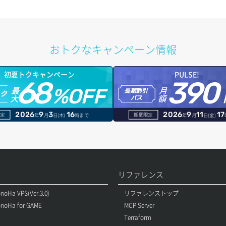
おトクなキャンペーン情報
初夏トクキャンペーン
PULSE!
68
390
最
月
%OFF
長期割引
トク
大
額
パス
2026
9
3
16
2026
9
11
17
定
期間限定
年
月
日(木)
時まで
年
月
日(金)
リファレンス
noHa VPS(Ver.3.0)
リファレンストップ
noHa for GAME
MCP Server
Terraform