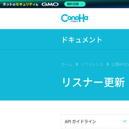
無料診断
ドキュメント
ホーム
リファレンス
公開API(Co
リスナー更新
API ガイドライン