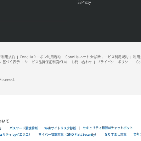
S3Proxy
ージ利用規約
ConoHaクーポン利用規約
ConoHa ネットde診断サービス利用規約
利用規
に基づく表示
サービス品質保証制度(SLA)
お問い合わせ
プライバシーポリシー
C
 Reserved.
ついて
セキュリティ相談AIチャットボット
」
パスワード漏洩診断
Webサイトリスク診断
セキ
リティ byイエラエ）
サイバー攻撃対策（GMO Flatt Security）
なりすまし対策