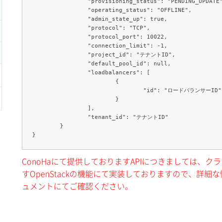
		"provisioning_status": "PENDING_UPDATE",

		"operating_status": "OFFLINE",

		"admin_state_up": true,

		"protocol": "TCP",

		"protocol_port": 10022,

		"connection_limit": -1,

		"project_id": "テナントID",

		"default_pool_id": null,

		"loadbalancers": [

			{

				"id": "ロードバランサーID"

			}

		],

		"tenant_id": "テナントID"

	}

ConoHaにて提供しておりますAPIにつきましては、
すOpenStackの機能にて実装しておりますので、詳細な情
ュメントにてご確認ください。