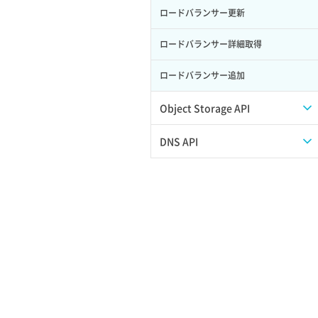
ロードバランサー更新
ポート作成（追加IP用）
サーバー利用状況グラフ（ディスク
IO）
ロードバランサー詳細取得
ポート削除
サーバー利用状況グラフ（トラフィッ
ロードバランサー追加
ク）
ポート更新
サーバー削除
Object Storage API
ポート詳細取得
サーバー操作（起動/停止/再起動/強制
Web公開
DNS API
停止）
アカウント容量設定
ドメイン一覧取得
サーバー設定切替
アカウント情報取得
ドメイン情報削除
サーバー詳細一覧取得
オブジェクトアップロード
ドメイン情報更新
サーバー詳細取得
オブジェクトダウンロード
ドメイン情報登録
ポートアタッチ
オブジェクトバージョン管理
ドメイン詳細取得
ポートデタッチ