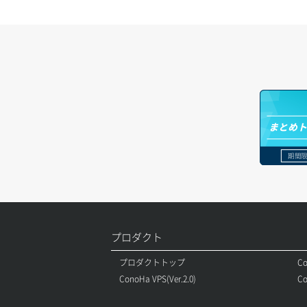
オブジェクト一覧取得
レコード一覧取得
ボリュームアタッチ
オブジェクト削除
レコード作成
ボリュームデタッチ
オブジェクト削除予約
レコード削除
オブジェクト複製
レコード更新
まとめ
オブジェクト詳細取得
レコード詳細取得
期間限
コンテナ一覧取得
コンテナ作成
コンテナ削除
プロダクト
コンテナ詳細取得
プロダクトトップ
Co
ConoHa VPS(Ver.2.0)
Co
ラージオブジェクトアップロード(DLO)