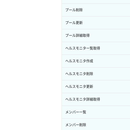
サブユーザー作成
イメージ保存容量変更
SSHキーペア詳細取得
サブネット作成（ローカルネットワー
プール削除
バックアップリストア
ク用）
サブユーザー削除
イメージ削除
アタッチ済みポート一覧取得
プール更新
バックアップ一覧取得
サブネット削除（ローカルネットワー
サブユーザー更新
イメージ詳細取得
ク用）
アタッチ済みポート詳細取得
プール詳細取得
バックアップ詳細一覧取得
サブユーザー詳細取得
サブネット詳細取得
アタッチ済みボリューム一覧
ヘルスモニタ一覧取得
バックアップ詳細取得
トークン発行
セキュリティグループ ルール一覧取得
アタッチ済みボリューム詳細取得
ヘルスモニタ作成
ボリュームイメージ保存
パーミッション一覧取得
セキュリティグループ ルール作成
コンソールURL発行
ヘルスモニタ削除
ボリュームタイプ一覧取得
ロールからパーミッションを紐づけ解
セキュリティグループ ルール削除
サーバーに紐づくアドレス取得
ヘルスモニタ更新
除
ボリュームタイプ詳細取得
セキュリティグループ ルール詳細取得
サーバーに紐づくアドレス取得（ネッ
ヘルスモニタ詳細取得
ロールにパーミッションを紐づけ
ボリューム一覧取得
トワーク指定）
セキュリティグループ一覧取得
メンバー一覧
ロール一覧取得
ボリューム作成
サーバーに紐づくセキュリティグルー
プ取得
セキュリティグループ作成
メンバー削除
ロール作成
ボリューム削除