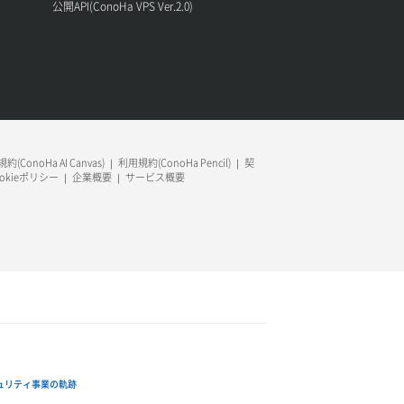
公開API(ConoHa VPS Ver.2.0)
約(ConoHa AI Canvas)
利用規約(ConoHa Pencil)
契
ookieポリシー
企業概要
サービス概要
ュリティ事業の軌跡