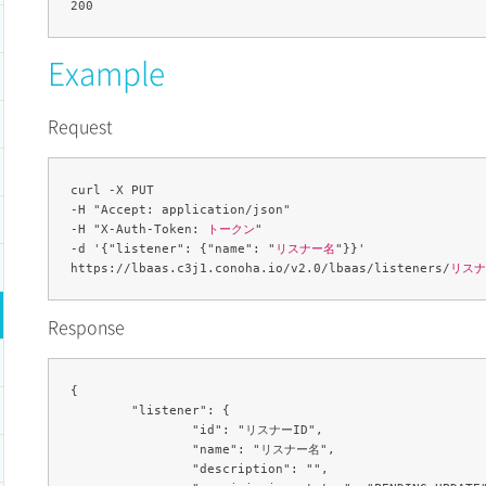
Example
Request
curl -X PUT 

-H "Accept: application/json" 

-H "X-Auth-Token: 
トークン
" 

-d '{"listener": {"name": "
リスナー名
"}}' 

https://lbaas.c3j1.conoha.io/v2.0/lbaas/listeners/
リスナ
Response
{

	"listener": {

		"id": "リスナーID",

		"name": "リスナー名",

		"description": "",
