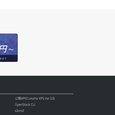
円～
時まで
公開API(ConoHa VPS Ver.3.0)
OpenStack CLI
s3cmd