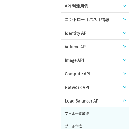
APIのご利用について
API 利活用例
APIでAPIサブユーザーを作成する
コントロールパネル情報
APIでVPSにISOイメージを挿入する
APIユーザーを作成する
Identity API
APIでVPSを作成する
API情報を確認する
Credential一覧取得
Volume API
Credential作成
スナップショット一覧取得
Image API
Credential削除
スナップショット作成
ISOイメージアップロード
Compute API
Credential詳細取得
スナップショット削除
ISOイメージ作成
ISOイメージ挿入/排出
Network API
サブユーザーからロールを紐づけ解除
スナップショット復元
イメージ一覧取得
SSHキーペア一覧取得
QoSポリシー一覧取得
Load Balancer API
サブユーザーにロールを紐づけ
スナップショット詳細一覧取得
イメージ保存使用量取得
SSHキーペア作成
QoSポリシー詳細取得
プール一覧取得
サブユーザー一覧取得
スナップショット詳細取得（アイテム
イメージ保存容量取得
SSHキーペア削除
サブネット一覧取得
プール作成
指定）