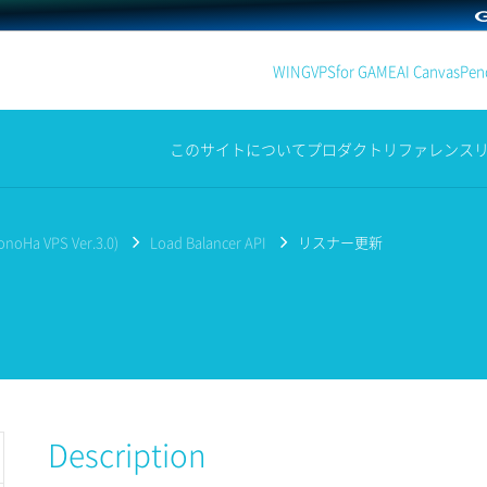
WING
VPS
for GAME
AI Canvas
Penc
このサイトについて
プロダクト
リファレンス
noHa VPS Ver.3.0)
Load Balancer API
リスナー更新
Description