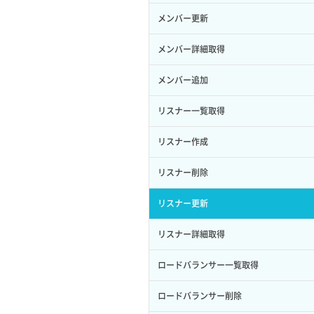
サーバープラン一覧取得
セキュリティグループ削除
メンバー更新
ロール削除
ボリューム更新
サーバープラン変更
セキュリティグループ更新
メンバー詳細取得
ロール更新
ボリューム詳細一覧取得
サーバープラン詳細一覧取得
セキュリティグループ詳細取得
メンバー追加
ロール詳細取得
ボリューム詳細取得
サーバープラン詳細取得
ネットワーク一覧取得
リスナー一覧取得
自動バックアップ有効化
サーバーメタデータ取得
ネットワーク作成（ローカルネットワ
リスナー作成
自動バックアップ無効化
ーク用）
サーバーメタデータ更新（ネームタグ
リスナー削除
変更）
ネットワーク削除（ローカルネットワ
ーク用）
リスナー更新
サーバー一覧取得
ネットワーク詳細取得
リスナー詳細取得
サーバー作成
ポート一覧取得
ロードバランサー一覧取得
サーバー再構築（OS再インストール）
ポート作成（ローカルネットワーク
ロードバランサー削除
用）
サーバー利用状況グラフ（CPU）