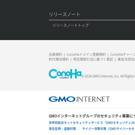
ラージオブジェクトアップロード(SLO)
リリースノート
一時的Web公開
リリースノートトップ
会員規約
ConoHaドメイン登録規約
ConoHaチャ
約代理店規約
特定商取引法に基づく表記
資金決済法
© 2026 GMO Internet, Inc. All Rights
GMOインターネットグループのセキュリティ事業に
世界初総合ネットセキュリティサービス「GMOセキュリティ24
実在証明・盗聴対策
サイバー攻撃対策（GMOサイバーセキュ