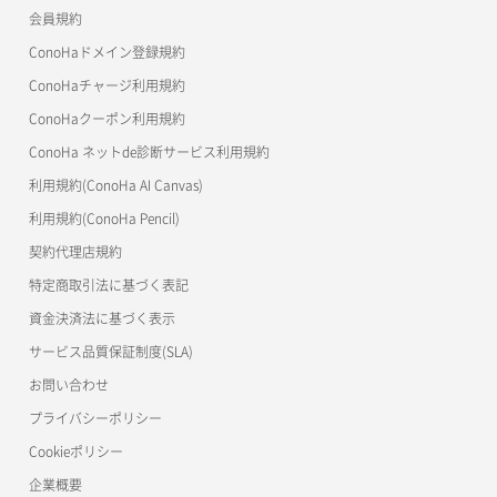
会員規約
コンテナ削除
ConoHa for GAME
MCP Server
ConoHaドメイン登録規約
コンテナ詳細取得
OpenStack CLI
ConoHaチャージ利用規約
ConoHaクーポン利用規約
Terraform
ラージオブジェクトアップロード(DLO)
ConoHa ネットde診断サービス利用規約
s3cmd
ラージオブジェクトアップロード(SLO)
利用規約(ConoHa AI Canvas)
S3Proxy
一時的Web公開
利用規約(ConoHa Pencil)
公開API(ConoHa VPS Ver.2.0)
契約代理店規約
特定商取引法に基づく表記
資金決済法に基づく表示
サービス品質保証制度(SLA)
お問い合わせ
プライバシーポリシー
Cookieポリシー
企業概要