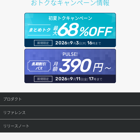
おトクなキャンペーン情報
ポートデタッチ
オブジェクトアップロード
ドメイン情報更新
初夏トクキャンペーン
ボリュームアタッチ
68
オブジェクトダウンロード
ドメイン情報登録
最
%OFF
まとめトク
大
ボリュームデタッチ
オブジェクトバージョン管理
ドメイン詳細取得
2026
9
3
16
期間限定
年
月
日(木)
時まで
オブジェクト一覧取得
レコード一覧取得
PULSE!
390
円～
月
オブジェクト削除
長期割引
レコード作成
額
パス
オブジェクト削除予約
レコード削除
2026
9
11
17
期間限定
年
月
日(金)
時まで
オブジェクト複製
レコード更新
プロダクト
オブジェクト詳細取得
レコード詳細取得
プロダクトトップ
リファレンス
コンテナ一覧取得
ConoHa VPS(Ver.3.0)
リファレンストップ
リリースノート
コンテナ作成
ConoHa VPS(Ver.2.0)
公開API(ConoHa VPS Ver.3.0)
リリースノートトップ