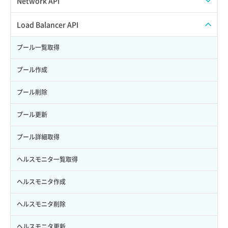
Network API
サブユーザーからロールを紐づけ解除
スナップショット復元
イメージ一覧取得
SSHキーペア一覧取得
QoSポリシー一覧取得
Load Balancer API
サブユーザーにロールを紐づけ
スナップショット詳細一覧取得
イメージ保存使用量取得
SSHキーペア作成
QoSポリシー詳細取得
プール一覧取得
サブユーザー一覧取得
スナップショット詳細取得（アイテム指定）
イメージ保存容量取得
SSHキーペア削除
サブネット一覧取得
プール作成
サブユーザー作成
バックアップリストア
イメージ保存容量変更
SSHキーペア詳細取得
サブネット作成（ローカルネットワーク用）
プール削除
サブユーザー削除
バックアップ一覧取得
イメージ削除
アタッチ済みポート一覧取得
サブネット削除（ローカルネットワーク用）
プール更新
サブユーザー更新
バックアップ詳細一覧取得
イメージ詳細取得
アタッチ済みポート詳細取得
サブネット詳細取得
プール詳細取得
サブユーザー詳細取得
バックアップ詳細取得
アタッチ済みボリューム一覧
セキュリティグループ ルール一覧取得
ヘルスモニタ一覧取得
トークン発行
ボリュームイメージ保存
アタッチ済みボリューム詳細取得
セキュリティグループ ルール作成
ヘルスモニタ作成
パーミッション一覧取得
ボリュームタイプ一覧取得
コンソールURL発行
セキュリティグループ ルール削除
ヘルスモニタ削除
ロールからパーミッションを紐づけ解除
ボリュームタイプ詳細取得
サーバーに紐づくアドレス取得
セキュリティグループ ルール詳細取得
ヘルスモニタ更新