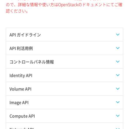
ので、詳細な情報や使い方はOpenStackのドキュメントにてご確
認ください。
API ガイドライン
APIのご利用について
API 利活用例
APIでAPIサブユーザーを作成する
コントロールパネル情報
APIでVPSにISOイメージを挿入する
APIユーザーを作成する
Identity API
APIでVPSを作成する
API情報を確認する
Credential一覧取得
Volume API
Credential作成
スナップショット一覧取得
Image API
Credential削除
スナップショット作成
ISOイメージアップロード
Compute API
Credential詳細取得
スナップショット削除
ISOイメージ作成
ISOイメージ挿入/排出