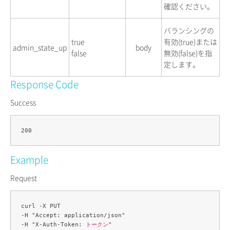
確認ください。
バランシングの
true
有効(true)または
admin_state_up
body
false
無効(false)を指
定します。
Response Code
Success
Example
Request
curl -X PUT 

-H "Accept: application/json" 

-H "X-Auth-Token: 
トークン
" 
