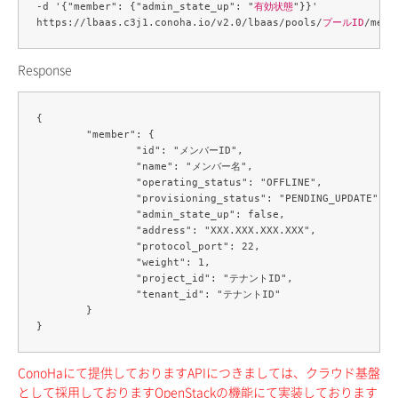
-d '{"member": {"admin_state_up": "
有効状態
"}}' 

https://lbaas.c3j1.conoha.io/v2.0/lbaas/pools/
プールID
/memb
Response
{

	"member": {

		"id": "メンバーID",

		"name": "メンバー名",

		"operating_status": "OFFLINE",

		"provisioning_status": "PENDING_UPDATE",

		"admin_state_up": false,

		"address": "XXX.XXX.XXX.XXX",

		"protocol_port": 22,

		"weight": 1,

		"project_id": "テナントID",

		"tenant_id": "テナントID"

	}

ConoHaにて提供しておりますAPIにつきましては、クラウド基盤
として採用しておりますOpenStackの機能にて実装しております