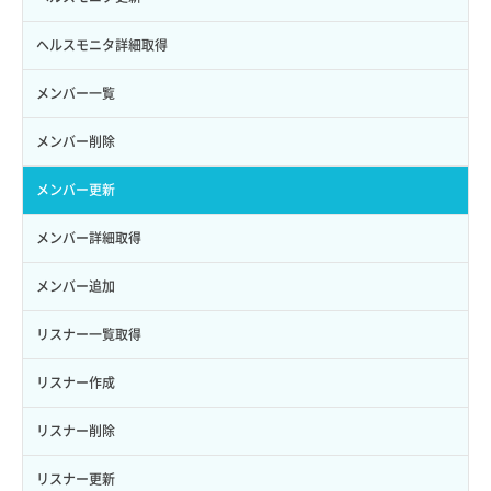
ロールにパーミッションを紐づけ
ボリューム一覧取得
サーバーに紐づくアドレス取得（ネットワーク指定）
セキュリティグループ一覧取得
ヘルスモニタ詳細取得
ロール一覧取得
ボリューム作成
サーバーに紐づくセキュリティグループ取得
セキュリティグループ作成
メンバー一覧
ロール作成
ボリューム削除
サーバープラン一覧取得
セキュリティグループ削除
メンバー削除
ロール削除
ボリューム更新
サーバープラン変更
セキュリティグループ更新
メンバー更新
ロール更新
ボリューム詳細一覧取得
サーバープラン詳細一覧取得
セキュリティグループ詳細取得
メンバー詳細取得
ロール詳細取得
ボリューム詳細取得
サーバープラン詳細取得
ネットワーク一覧取得
メンバー追加
自動バックアップ有効化
サーバーメタデータ取得
ネットワーク作成（ローカルネットワーク用）
リスナー一覧取得
自動バックアップ無効化
サーバーメタデータ更新（ネームタグ変更）
ネットワーク削除（ローカルネットワーク用）
リスナー作成
サーバー一覧取得
ネットワーク詳細取得
リスナー削除
サーバー作成
ポート一覧取得
リスナー更新