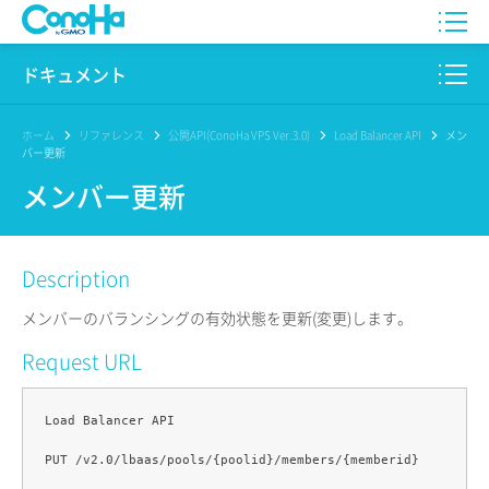
WING
ドキュメント
VPS
このサイトについて
ホーム
リファレンス
公開API(ConoHa VPS Ver.3.0)
Load Balancer API
メン
バー更新
for GAME
プロダクト
メンバー更新
AI Canvas
リファレンス
Description
Pencil
リリースノート
メンバーのバランシングの有効状態を更新(変更)します。
サービス一覧
Request URL
サポート
Load Balancer API

ログイン