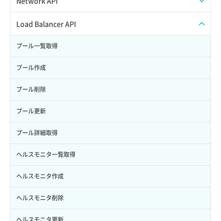
Network API
サブユーザーからロールを紐づけ解除
スナップショット復元
イメージ一覧取得
SSHキーペア一覧取得
QoSポリシー一覧取得
Load Balancer API
サブユーザーにロールを紐づけ
スナップショット詳細一覧取得
イメージ保存使用量取得
SSHキーペア作成
QoSポリシー詳細取得
プール一覧取得
サブユーザー一覧取得
スナップショット詳細取得（アイテム指定）
イメージ保存容量取得
SSHキーペア削除
サブネット一覧取得
プール作成
サブユーザー作成
バックアップリストア
イメージ保存容量変更
SSHキーペア詳細取得
サブネット作成（ローカルネットワーク用）
プール削除
サブユーザー削除
バックアップ一覧取得
イメージ削除
アタッチ済みポート一覧取得
サブネット削除（ローカルネットワーク用）
プール更新
サブユーザー更新
バックアップ詳細一覧取得
イメージ詳細取得
アタッチ済みポート詳細取得
サブネット詳細取得
プール詳細取得
サブユーザー詳細取得
バックアップ詳細取得
アタッチ済みボリューム一覧
セキュリティグループ ルール一覧取得
ヘルスモニタ一覧取得
トークン発行
ボリュームイメージ保存
アタッチ済みボリューム詳細取得
セキュリティグループ ルール作成
ヘルスモニタ作成
パーミッション一覧取得
ボリュームタイプ一覧取得
コンソールURL発行
セキュリティグループ ルール削除
ヘルスモニタ削除
ロールからパーミッションを紐づけ解除
ボリュームタイプ詳細取得
サーバーに紐づくアドレス取得
セキュリティグループ ルール詳細取得
ヘルスモニタ更新