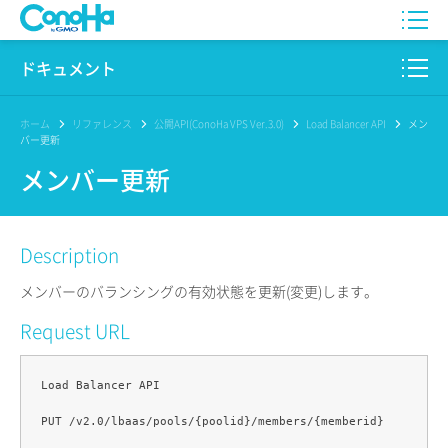
WING
ドキュメント
VPS
このサイトについて
ホーム
リファレンス
公開API(ConoHa VPS Ver.3.0)
Load Balancer API
メン
バー更新
for GAME
プロダクト
メンバー更新
AI Canvas
リファレンス
Description
Pencil
リリースノート
メンバーのバランシングの有効状態を更新(変更)します。
サービス一覧
Request URL
サポート
Load Balancer API

ログイン