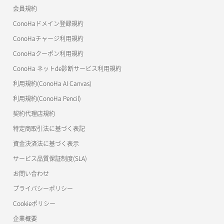
会員規約
コンテナ削除
ConoHa for GAME
MCP Server
ConoHaドメイン登録規約
コンテナ詳細取得
OpenStack CLI
ConoHaチャージ利用規約
ConoHaクーポン利用規約
Terraform
ラージオブジェクトアップロード(DLO)
ConoHa ネットde診断サービス利用規約
s3cmd
ラージオブジェクトアップロード(SLO)
利用規約(ConoHa AI Canvas)
S3Proxy
一時的Web公開
利用規約(ConoHa Pencil)
公開API(ConoHa VPS Ver.2.0)
契約代理店規約
特定商取引法に基づく表記
資金決済法に基づく表示
サービス品質保証制度(SLA)
お問い合わせ
プライバシーポリシー
Cookieポリシー
企業概要