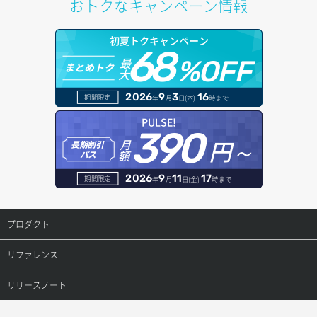
おトクなキャンペーン情報
ポートデタッチ
オブジェクトアップロード
ドメイン情報更新
初夏トクキャンペーン
ボリュームアタッチ
68
オブジェクトダウンロード
ドメイン情報登録
最
%OFF
まとめトク
大
ボリュームデタッチ
オブジェクトバージョン管理
ドメイン詳細取得
2026
9
3
16
期間限定
年
月
日(木)
時まで
オブジェクト一覧取得
レコード一覧取得
PULSE!
390
円～
月
オブジェクト削除
長期割引
レコード作成
額
パス
オブジェクト削除予約
レコード削除
2026
9
11
17
期間限定
年
月
日(金)
時まで
オブジェクト複製
レコード更新
プロダクト
オブジェクト詳細取得
レコード詳細取得
プロダクトトップ
リファレンス
コンテナ一覧取得
ConoHa VPS(Ver.3.0)
リファレンストップ
リリースノート
コンテナ作成
ConoHa VPS(Ver.2.0)
公開API(ConoHa VPS Ver.3.0)
リリースノートトップ