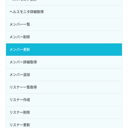
ロールにパーミッションを紐づけ
ボリューム一覧取得
サーバーに紐づくアドレス取得（ネットワーク指定）
セキュリティグループ一覧取得
ヘルスモニタ詳細取得
ロール一覧取得
ボリューム作成
サーバーに紐づくセキュリティグループ取得
セキュリティグループ作成
メンバー一覧
ロール作成
ボリューム削除
サーバープラン一覧取得
セキュリティグループ削除
メンバー削除
ロール削除
ボリューム更新
サーバープラン変更
セキュリティグループ更新
メンバー更新
ロール更新
ボリューム詳細一覧取得
サーバープラン詳細一覧取得
セキュリティグループ詳細取得
メンバー詳細取得
ロール詳細取得
ボリューム詳細取得
サーバープラン詳細取得
ネットワーク一覧取得
メンバー追加
自動バックアップ有効化
サーバーメタデータ取得
ネットワーク作成（ローカルネットワーク用）
リスナー一覧取得
自動バックアップ無効化
サーバーメタデータ更新（ネームタグ変更）
ネットワーク削除（ローカルネットワーク用）
リスナー作成
サーバー一覧取得
ネットワーク詳細取得
リスナー削除
サーバー作成
ポート一覧取得
リスナー更新