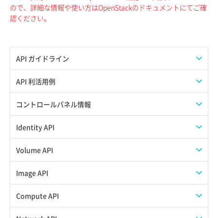
ので、詳細な情報や使い方はOpenStackのドキュメントにてご確
認ください。
API ガイドライン
APIのご利用について
API 利活用例
APIでAPIサブユーザーを作成する
コントロールパネル情報
APIでVPSにISOイメージを挿入する
APIユーザーを作成する
Identity API
APIでVPSを作成する
API情報を確認する
Credential一覧取得
Volume API
Credential作成
スナップショット一覧取得
Image API
Credential削除
スナップショット作成
ISOイメージアップロード
Compute API
Credential詳細取得
スナップショット削除
ISOイメージ作成
ISOイメージ挿入/排出