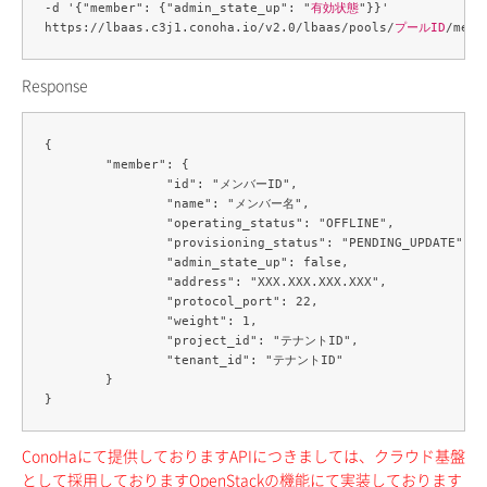
-d '{"member": {"admin_state_up": "
有効状態
"}}' 

https://lbaas.c3j1.conoha.io/v2.0/lbaas/pools/
プールID
/memb
Response
{

	"member": {

		"id": "メンバーID",

		"name": "メンバー名",

		"operating_status": "OFFLINE",

		"provisioning_status": "PENDING_UPDATE",

		"admin_state_up": false,

		"address": "XXX.XXX.XXX.XXX",

		"protocol_port": 22,

		"weight": 1,

		"project_id": "テナントID",

		"tenant_id": "テナントID"

	}

ConoHaにて提供しておりますAPIにつきましては、クラウド基盤
として採用しておりますOpenStackの機能にて実装しております