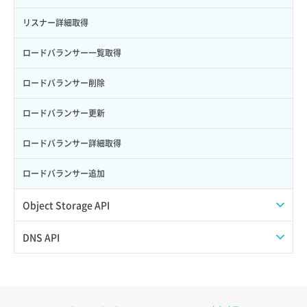
サーバー再構築（OS再インストール）
ポート作成（ローカルネットワーク用）
リスナー詳細取得
サーバー利用状況グラフ（CPU）
ポート作成（追加IP用）
ロードバランサー一覧取得
サーバー利用状況グラフ（ディスクIO）
ポート削除
ロードバランサー削除
サーバー利用状況グラフ（トラフィック）
ポート更新
ロードバランサー更新
サーバー削除
ポート詳細取得
ロードバランサー詳細取得
サーバー操作（起動/停止/再起動/強制停止）
ロードバランサー追加
サーバー設定切替
Object Storage API
サーバー詳細一覧取得
Web公開
DNS API
サーバー詳細取得
アカウント容量設定
ドメイン一覧取得
ポートアタッチ
アカウント情報取得
ドメイン情報削除