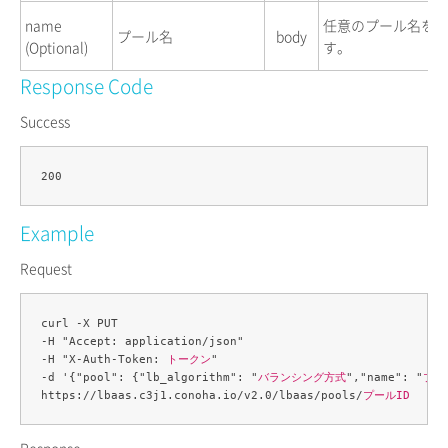
name
任意のプール名を
プール名
body
(Optional)
す。
Response Code
Success
Example
Request
curl -X PUT 

-H "Accept: application/json" 

-H "X-Auth-Token: 
トークン
" 

-d '{"pool": {"lb_algorithm": "
バランシング方式
","name": "
プー
https://lbaas.c3j1.conoha.io/v2.0/lbaas/pools/
プールID
Response