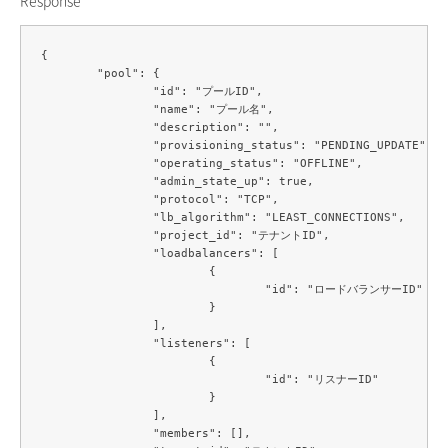
{

	"pool": {

		"id": "プールID",

		"name": "プール名",

		"description": "",

		"provisioning_status": "PENDING_UPDATE",

		"operating_status": "OFFLINE",

		"admin_state_up": true,

		"protocol": "TCP",

		"lb_algorithm": "LEAST_CONNECTIONS",

		"project_id": "テナントID",

		"loadbalancers": [

			{

				"id": "ロードバランサーID"

			}

		],

		"listeners": [

			{

				"id": "リスナーID"

			}

		],

		"members": [],
