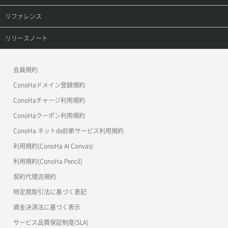
オブジェクト詳細取得
レコード詳細取得
プロダクトトップ
リファレンス
コンテナ一覧取得
ConoHa VPS(Ver.3.0)
リファレンストップ
リリースノート
コンテナ作成
ConoHa VPS(Ver.2.0)
公開API(ConoHa VPS Ver.3.0)
リリースノートトップ
会員規約
コンテナ削除
ConoHa for GAME
MCP Server
ConoHaドメイン登録規約
コンテナ詳細取得
OpenStack CLI
ConoHaチャージ利用規約
ConoHaクーポン利用規約
Terraform
ラージオブジェクトアップロード(DLO)
ConoHa ネットde診断サービス利用規約
s3cmd
ラージオブジェクトアップロード(SLO)
利用規約(ConoHa AI Canvas)
S3Proxy
一時的Web公開
利用規約(ConoHa Pencil)
公開API(ConoHa VPS Ver.2.0)
契約代理店規約
特定商取引法に基づく表記
資金決済法に基づく表示
サービス品質保証制度(SLA)