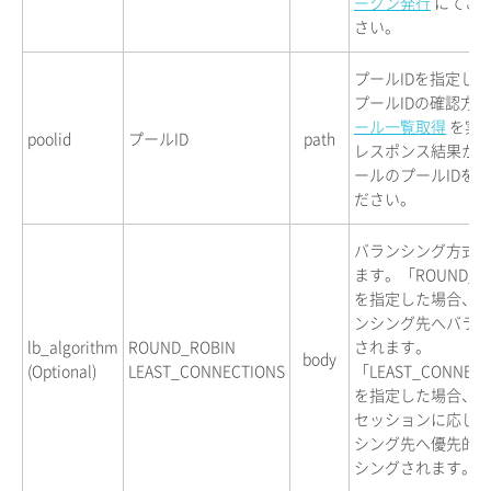
ークン発行
にてご
さい。
プールIDを指定し
プールIDの確認方
ール一覧取得
を実
poolid
プールID
path
レスポンス結果か
ールのプールIDを
ださい。
バランシング方式
ます。「ROUND_R
を指定した場合、
ンシング先へバラ
lb_algorithm
ROUND_ROBIN
されます。
body
(Optional)
LEAST_CONNECTIONS
「LEAST_CONNEC
を指定した場合、
セッションに応じ
シング先へ優先的
シングされます。