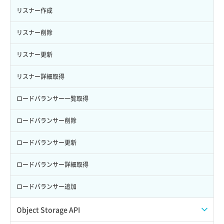
自動バックアップ無効化
サーバーメタデータ更新（ネームタグ変更）
ネットワーク削除（ローカルネットワーク用）
リスナー作成
サーバー一覧取得
ネットワーク詳細取得
リスナー削除
サーバー作成
ポート一覧取得
リスナー更新
サーバー再構築（OS再インストール）
ポート作成（ローカルネットワーク用）
リスナー詳細取得
サーバー利用状況グラフ（CPU）
ポート作成（追加IP用）
ロードバランサー一覧取得
サーバー利用状況グラフ（ディスクIO）
ポート削除
ロードバランサー削除
サーバー利用状況グラフ（トラフィック）
ポート更新
ロードバランサー更新
サーバー削除
ポート詳細取得
ロードバランサー詳細取得
サーバー操作（起動/停止/再起動/強制停止）
ロードバランサー追加
サーバー設定切替
Object Storage API