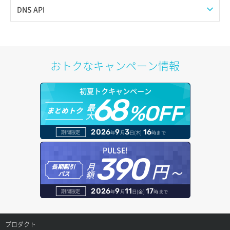
サーバー詳細一覧取得
Web公開
DNS API
サーバー詳細取得
アカウント容量設定
ドメイン一覧取得
ポートアタッチ
アカウント情報取得
ドメイン情報削除
おトクなキャンペーン情報
ポートデタッチ
オブジェクトアップロード
ドメイン情報更新
初夏トクキャンペーン
ボリュームアタッチ
68
オブジェクトダウンロード
ドメイン情報登録
最
%OFF
まとめトク
大
ボリュームデタッチ
オブジェクトバージョン管理
ドメイン詳細取得
2026
9
3
16
期間限定
年
月
日(木)
時まで
オブジェクト一覧取得
レコード一覧取得
PULSE!
390
円～
月
オブジェクト削除
長期割引
レコード作成
額
パス
オブジェクト削除予約
レコード削除
2026
9
11
17
期間限定
年
月
日(金)
時まで
オブジェクト複製
レコード更新
プロダクト