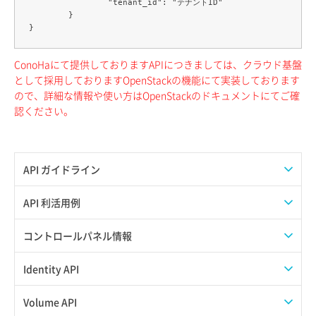
		"tenant_id": "テナントID"

	}

ConoHaにて提供しておりますAPIにつきましては、クラウド基盤
として採用しておりますOpenStackの機能にて実装しております
ので、詳細な情報や使い方はOpenStackのドキュメントにてご確
認ください。
API ガイドライン
APIのご利用について
API 利活用例
APIでAPIサブユーザーを作成する
コントロールパネル情報
APIでVPSにISOイメージを挿入する
APIユーザーを作成する
Identity API
APIでVPSを作成する
API情報を確認する
Credential一覧取得
Volume API