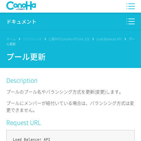
WING
ドキュメント
VPS
このサイトについて
ホーム
リファレンス
公開API(ConoHa VPS Ver.3.0)
Load Balancer API
プー
ル更新
for GAME
プロダクト
プール更新
AI Canvas
リファレンス
Description
Pencil
リリースノート
プールのプール名やバランシング方式を更新(変更)します。
サービス一覧
プールにメンバーが紐付いている場合は、バランシング方式は変
更できません。
サポート
Request URL
ログイン
Load Balancer API
