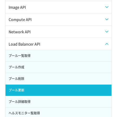
Credential作成
スナップショット一覧取得
Image API
Credential削除
スナップショット作成
ISOイメージアップロード
Compute API
Credential詳細取得
スナップショット削除
ISOイメージ作成
ISOイメージ挿入/排出
Network API
サブユーザーからロールを紐づけ解除
スナップショット復元
イメージ一覧取得
SSHキーペア一覧取得
QoSポリシー一覧取得
Load Balancer API
サブユーザーにロールを紐づけ
スナップショット詳細一覧取得
イメージ保存使用量取得
SSHキーペア作成
QoSポリシー詳細取得
プール一覧取得
サブユーザー一覧取得
スナップショット詳細取得（アイテム指定）
イメージ保存容量取得
SSHキーペア削除
サブネット一覧取得
プール作成
サブユーザー作成
バックアップリストア
イメージ保存容量変更
SSHキーペア詳細取得
サブネット作成（ローカルネットワーク用）
プール削除
サブユーザー削除
バックアップ一覧取得
イメージ削除
アタッチ済みポート一覧取得
サブネット削除（ローカルネットワーク用）
プール更新
サブユーザー更新
バックアップ詳細一覧取得
イメージ詳細取得
アタッチ済みポート詳細取得
サブネット詳細取得
プール詳細取得
サブユーザー詳細取得
バックアップ詳細取得
アタッチ済みボリューム一覧
セキュリティグループ ルール一覧取得
ヘルスモニタ一覧取得