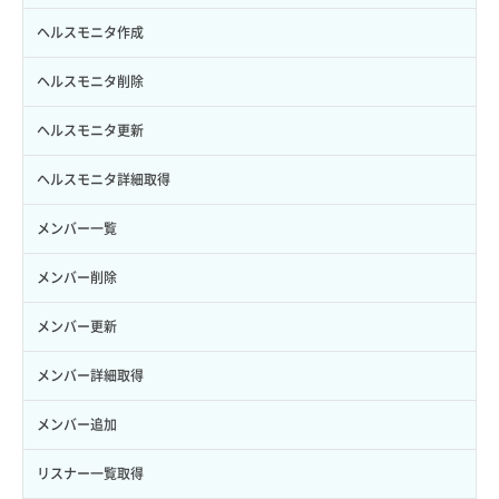
トークン発行
ボリュームイメージ保存
アタッチ済みボリューム詳細取得
セキュリティグループ ルール作成
ヘルスモニタ作成
パーミッション一覧取得
ボリュームタイプ一覧取得
コンソールURL発行
セキュリティグループ ルール削除
ヘルスモニタ削除
ロールからパーミッションを紐づけ解除
ボリュームタイプ詳細取得
サーバーに紐づくアドレス取得
セキュリティグループ ルール詳細取得
ヘルスモニタ更新
ロールにパーミッションを紐づけ
ボリューム一覧取得
サーバーに紐づくアドレス取得（ネットワーク指定）
セキュリティグループ一覧取得
ヘルスモニタ詳細取得
ロール一覧取得
ボリューム作成
サーバーに紐づくセキュリティグループ取得
セキュリティグループ作成
メンバー一覧
ロール作成
ボリューム削除
サーバープラン一覧取得
セキュリティグループ削除
メンバー削除
ロール削除
ボリューム更新
サーバープラン変更
セキュリティグループ更新
メンバー更新
ロール更新
ボリューム詳細一覧取得
サーバープラン詳細一覧取得
セキュリティグループ詳細取得
メンバー詳細取得
ロール詳細取得
ボリューム詳細取得
サーバープラン詳細取得
ネットワーク一覧取得
メンバー追加
自動バックアップ有効化
サーバーメタデータ取得
ネットワーク作成（ローカルネットワーク用）
リスナー一覧取得