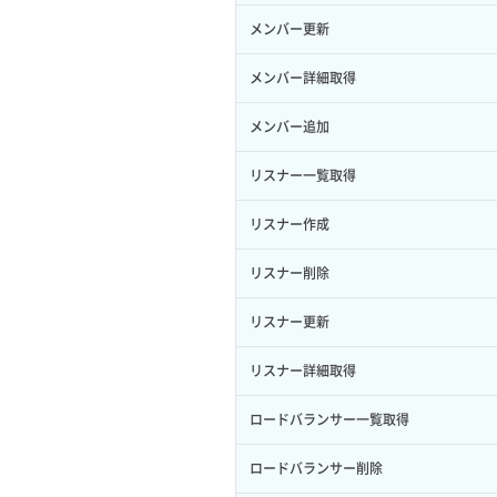
サーバープラン一覧取得
セキュリティグループ削除
メンバー更新
ロール削除
ボリューム更新
サーバープラン変更
セキュリティグループ更新
メンバー詳細取得
ロール更新
ボリューム詳細一覧取得
サーバープラン詳細一覧取得
セキュリティグループ詳細取得
メンバー追加
ロール詳細取得
ボリューム詳細取得
サーバープラン詳細取得
ネットワーク一覧取得
リスナー一覧取得
自動バックアップ有効化
サーバーメタデータ取得
ネットワーク作成（ローカルネットワ
リスナー作成
自動バックアップ無効化
ーク用）
サーバーメタデータ更新（ネームタグ
リスナー削除
変更）
ネットワーク削除（ローカルネットワ
ーク用）
リスナー更新
サーバー一覧取得
ネットワーク詳細取得
リスナー詳細取得
サーバー作成
ポート一覧取得
ロードバランサー一覧取得
サーバー再構築（OS再インストール）
ポート作成（ローカルネットワーク
ロードバランサー削除
用）
サーバー利用状況グラフ（CPU）