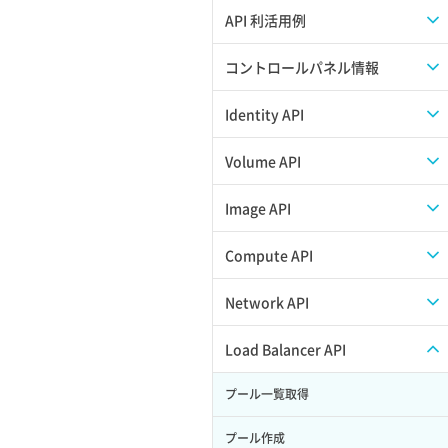
APIのご利用について
API 利活用例
APIでAPIサブユーザーを作成する
コントロールパネル情報
APIでVPSにISOイメージを挿入する
APIユーザーを作成する
Identity API
APIでVPSを作成する
API情報を確認する
Credential一覧取得
Volume API
Credential作成
スナップショット一覧取得
Image API
Credential削除
スナップショット作成
ISOイメージアップロード
Compute API
Credential詳細取得
スナップショット削除
ISOイメージ作成
ISOイメージ挿入/排出
Network API
サブユーザーからロールを紐づけ解除
スナップショット復元
イメージ一覧取得
SSHキーペア一覧取得
QoSポリシー一覧取得
Load Balancer API
サブユーザーにロールを紐づけ
スナップショット詳細一覧取得
イメージ保存使用量取得
SSHキーペア作成
QoSポリシー詳細取得
プール一覧取得
サブユーザー一覧取得
スナップショット詳細取得（アイテム
イメージ保存容量取得
SSHキーペア削除
サブネット一覧取得
プール作成
指定）