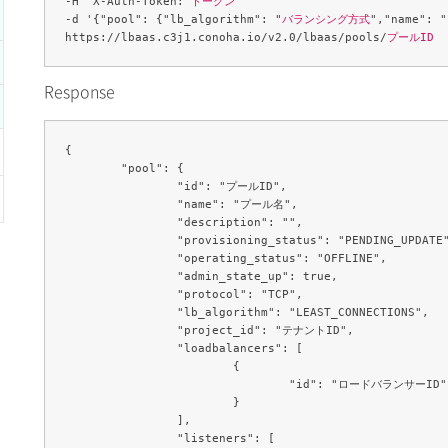
-H "X-Auth-Token: 
トークン
" 

-d '{"pool": {"lb_algorithm": "
バランシング方式
","name": "
https://lbaas.c3j1.conoha.io/v2.0/lbaas/pools/
プールID
Response
{

	"pool": {

		"id": "プールID",

		"name": "プール名",

		"description": "",

		"provisioning_status": "PENDING_UPDATE",

		"operating_status": "OFFLINE",

		"admin_state_up": true,

		"protocol": "TCP",

		"lb_algorithm": "LEAST_CONNECTIONS",

		"project_id": "テナントID",

		"loadbalancers": [

			{

				"id": "ロードバランサーID"

			}

		],

		"listeners": [
