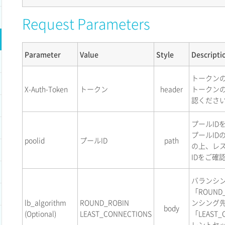
Request Parameters
Parameter
Value
Style
Descripti
トークン
X-Auth-Token
トークン
header
トークン
認くださ
プールID
プールID
poolid
プールID
path
の上、レ
IDをご確
バランシ
「ROUN
lb_algorithm
ROUND_ROBIN
ンシング
body
(Optional)
LEAST_CONNECTIONS
「LEAST
レントセ