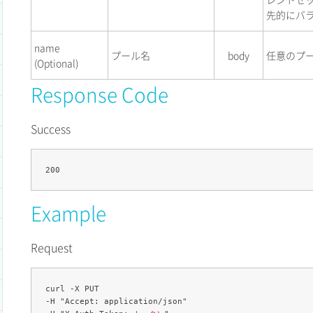
先的にバ
name
プール名
body
任意のプ
(Optional)
Response Code
Success
Example
Request
curl -X PUT 

-H "Accept: application/json" 
