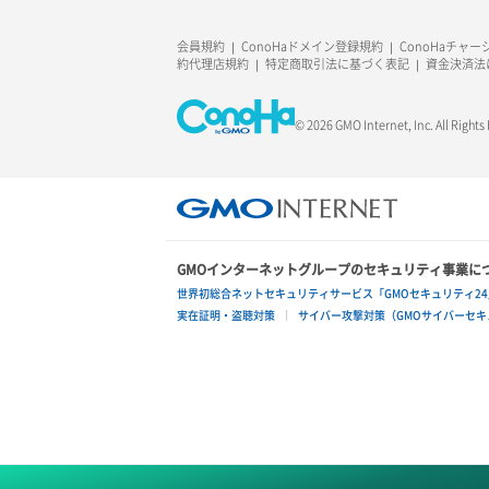
会員規約
ConoHaドメイン登録規約
ConoHaチャ
約代理店規約
特定商取引法に基づく表記
資金決済法
© 2026 GMO Internet, Inc. All Rights
GMOインターネットグループのセキュリティ事業に
世界初総合ネットセキュリティサービス「GMOセキュリティ24
実在証明・盗聴対策
サイバー攻撃対策（GMOサイバーセキュ