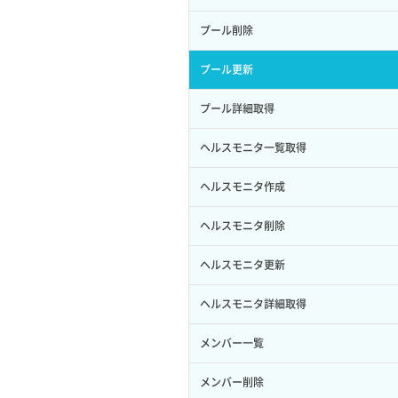
サブユーザー作成
イメージ保存容量変更
SSHキーペア詳細取得
サブネット作成（ローカルネットワー
プール削除
バックアップリストア
ク用）
サブユーザー削除
イメージ削除
アタッチ済みポート一覧取得
プール更新
バックアップ一覧取得
サブネット削除（ローカルネットワー
サブユーザー更新
イメージ詳細取得
ク用）
アタッチ済みポート詳細取得
プール詳細取得
バックアップ詳細一覧取得
サブユーザー詳細取得
サブネット詳細取得
アタッチ済みボリューム一覧
ヘルスモニタ一覧取得
バックアップ詳細取得
トークン発行
セキュリティグループ ルール一覧取得
アタッチ済みボリューム詳細取得
ヘルスモニタ作成
ボリュームイメージ保存
パーミッション一覧取得
セキュリティグループ ルール作成
コンソールURL発行
ヘルスモニタ削除
ボリュームタイプ一覧取得
ロールからパーミッションを紐づけ解
セキュリティグループ ルール削除
サーバーに紐づくアドレス取得
ヘルスモニタ更新
除
ボリュームタイプ詳細取得
セキュリティグループ ルール詳細取得
サーバーに紐づくアドレス取得（ネッ
ヘルスモニタ詳細取得
ロールにパーミッションを紐づけ
ボリューム一覧取得
トワーク指定）
セキュリティグループ一覧取得
メンバー一覧
ロール一覧取得
ボリューム作成
サーバーに紐づくセキュリティグルー
プ取得
セキュリティグループ作成
メンバー削除
ロール作成
ボリューム削除