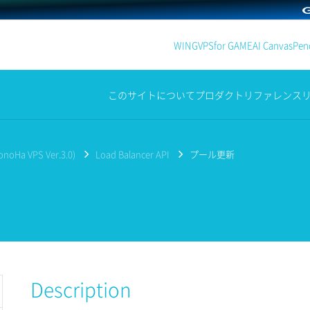
WING
VPS
for GAME
AI Canvas
Penc
このサイトについて
プロダクト
リファレンス
noHa VPS Ver.3.0)
Load Balancer API
プール更新
Description