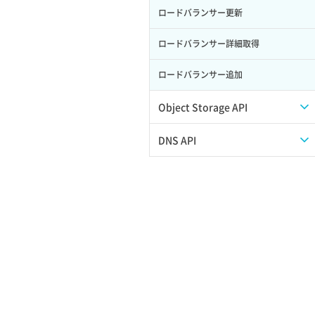
ロードバランサー更新
ポート作成（追加IP用）
サーバー利用状況グラフ（ディスク
IO）
ロードバランサー詳細取得
ポート削除
サーバー利用状況グラフ（トラフィッ
ロードバランサー追加
ク）
ポート更新
サーバー削除
Object Storage API
ポート詳細取得
サーバー操作（起動/停止/再起動/強制
Web公開
DNS API
停止）
アカウント容量設定
ドメイン一覧取得
サーバー設定切替
アカウント情報取得
ドメイン情報削除
サーバー詳細一覧取得
オブジェクトアップロード
ドメイン情報更新
サーバー詳細取得
オブジェクトダウンロード
ドメイン情報登録
ポートアタッチ
オブジェクトバージョン管理
ドメイン詳細取得
ポートデタッチ