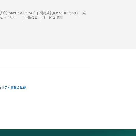
約(ConoHa AI Canvas)
利用規約(ConoHa Pencil)
契
ookieポリシー
企業概要
サービス概要
ュリティ事業の軌跡