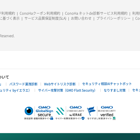
ージ利用規約
ConoHaクーポン利用規約
ConoHa ネットde診断サービス利用規約
利用規
に基づく表示
サービス品質保証制度(SLA)
お問い合わせ
プライバシーポリシー
C
 Reserved.
ついて
セキュリティ相談AIチャットボット
」
パスワード漏洩診断
Webサイトリスク診断
セキ
リティ byイエラエ）
サイバー攻撃対策（GMO Flatt Security）
なりすまし対策