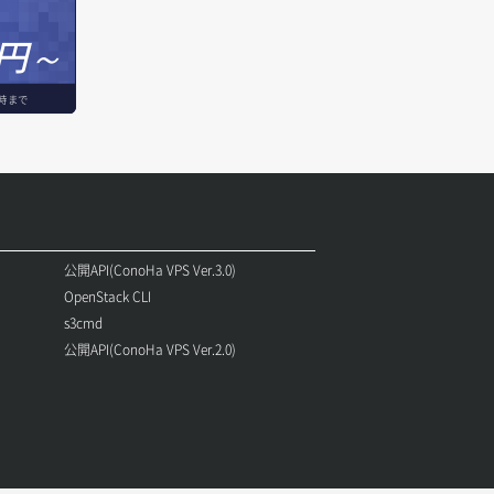
円～
時まで
公開API(ConoHa VPS Ver.3.0)
OpenStack CLI
s3cmd
公開API(ConoHa VPS Ver.2.0)