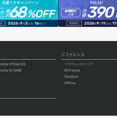
初夏トクキャンペーン
PULSE!
68
390
最
月
%OFF
長期割引
トク
大
額
パス
2026
9
3
16
2026
9
11
17
定
期間限定
年
月
日(木)
時まで
年
月
日(金)
リファレンス
noHa VPS(Ver.3.0)
リファレンストップ
noHa for GAME
MCP Server
Terraform
S3Proxy