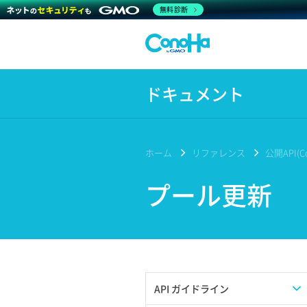
無料診断
ドキュメント
ホーム
リファレンス
公開API(Co
プール更新
API ガイドライン