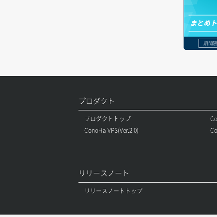
ラージオブジェクトアップロード(SLO)
まとめ
一時的Web公開
期間限
プロダクト
プロダクトトップ
Co
ConoHa VPS(Ver.2.0)
Co
リリースノート
リリースノートトップ