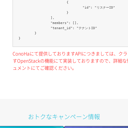
			{

				"id": "リスナーID"

			}

		],

		"members": [],

		"tenant_id": "テナントID"

	}

ConoHaにて提供しておりますAPIにつきましては、
すOpenStackの機能にて実装しておりますので、詳細な情
ュメントにてご確認ください。
おトクなキャンペーン情報