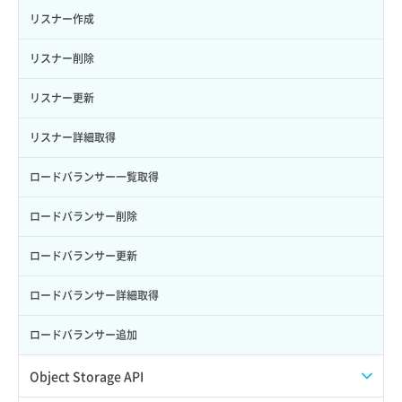
自動バックアップ無効化
サーバーメタデータ更新（ネームタグ変更）
ネットワーク削除（ローカルネットワーク用）
リスナー作成
サーバー一覧取得
ネットワーク詳細取得
リスナー削除
サーバー作成
ポート一覧取得
リスナー更新
サーバー再構築（OS再インストール）
ポート作成（ローカルネットワーク用）
リスナー詳細取得
サーバー利用状況グラフ（CPU）
ポート作成（追加IP用）
ロードバランサー一覧取得
サーバー利用状況グラフ（ディスクIO）
ポート削除
ロードバランサー削除
サーバー利用状況グラフ（トラフィック）
ポート更新
ロードバランサー更新
サーバー削除
ポート詳細取得
ロードバランサー詳細取得
サーバー操作（起動/停止/再起動/強制停止）
ロードバランサー追加
サーバー設定切替
Object Storage API