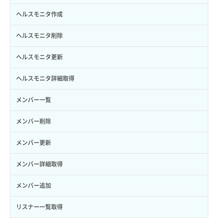
トークン発行
ボリュームイメージ保存
アタッチ済みボリューム詳細取得
セキュリティグループ ルール作成
ヘルスモニタ作成
パーミッション一覧取得
ボリュームタイプ一覧取得
コンソールURL発行
セキュリティグループ ルール削除
ヘルスモニタ削除
ロールからパーミッションを紐づけ解除
ボリュームタイプ詳細取得
サーバーに紐づくアドレス取得
セキュリティグループ ルール詳細取得
ヘルスモニタ更新
ロールにパーミッションを紐づけ
ボリューム一覧取得
サーバーに紐づくアドレス取得（ネットワーク指定）
セキュリティグループ一覧取得
ヘルスモニタ詳細取得
ロール一覧取得
ボリューム作成
サーバーに紐づくセキュリティグループ取得
セキュリティグループ作成
メンバー一覧
ロール作成
ボリューム削除
サーバープラン一覧取得
セキュリティグループ削除
メンバー削除
ロール削除
ボリューム更新
サーバープラン変更
セキュリティグループ更新
メンバー更新
ロール更新
ボリューム詳細一覧取得
サーバープラン詳細一覧取得
セキュリティグループ詳細取得
メンバー詳細取得
ロール詳細取得
ボリューム詳細取得
サーバープラン詳細取得
ネットワーク一覧取得
メンバー追加
自動バックアップ有効化
サーバーメタデータ取得
ネットワーク作成（ローカルネットワーク用）
リスナー一覧取得