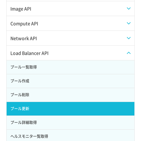
Credential作成
スナップショット一覧取得
Image API
Credential削除
スナップショット作成
ISOイメージアップロード
Compute API
Credential詳細取得
スナップショット削除
ISOイメージ作成
ISOイメージ挿入/排出
Network API
サブユーザーからロールを紐づけ解除
スナップショット復元
イメージ一覧取得
SSHキーペア一覧取得
QoSポリシー一覧取得
Load Balancer API
サブユーザーにロールを紐づけ
スナップショット詳細一覧取得
イメージ保存使用量取得
SSHキーペア作成
QoSポリシー詳細取得
プール一覧取得
サブユーザー一覧取得
スナップショット詳細取得（アイテム指定）
イメージ保存容量取得
SSHキーペア削除
サブネット一覧取得
プール作成
サブユーザー作成
バックアップリストア
イメージ保存容量変更
SSHキーペア詳細取得
サブネット作成（ローカルネットワーク用）
プール削除
サブユーザー削除
バックアップ一覧取得
イメージ削除
アタッチ済みポート一覧取得
サブネット削除（ローカルネットワーク用）
プール更新
サブユーザー更新
バックアップ詳細一覧取得
イメージ詳細取得
アタッチ済みポート詳細取得
サブネット詳細取得
プール詳細取得
サブユーザー詳細取得
バックアップ詳細取得
アタッチ済みボリューム一覧
セキュリティグループ ルール一覧取得
ヘルスモニタ一覧取得