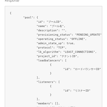
{

	"pool": {

		"id": "プールID",

		"name": "プール名",

		"description": "",

		"provisioning_status": "PENDING_UPDATE",

		"operating_status": "OFFLINE",

		"admin_state_up": true,

		"protocol": "TCP",

		"lb_algorithm": "LEAST_CONNECTIONS",

		"project_id": "テナントID",

		"loadbalancers": [

			{

				"id": "ロードバランサーID"

			}

		],

		"listeners": [

			{

				"id": "リスナーID"

			}

		],

		"members": [],
