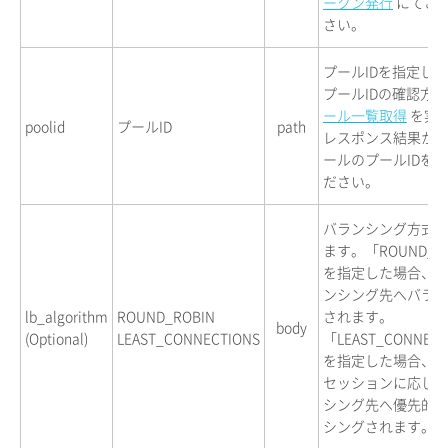
ークン発行
にてご
さい。
プールIDを指定し
プールIDの確認方
ール一覧取得
を実
poolid
プールID
path
レスポンス結果か
ールのプールIDを
ださい。
バランシング方式
ます。「ROUND_R
を指定した場合、
ンシング先へバラ
lb_algorithm
ROUND_ROBIN
されます。
body
(Optional)
LEAST_CONNECTIONS
「LEAST_CONNEC
を指定した場合、
セッションに応じ
シング先へ優先的
シングされます。