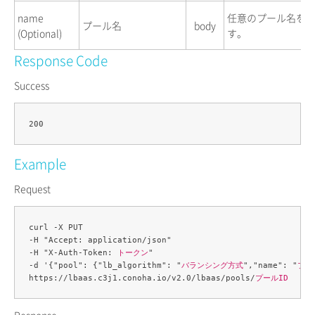
name
任意のプール名を
プール名
body
(Optional)
す。
Response Code
Success
Example
Request
curl -X PUT 

-H "Accept: application/json" 

-H "X-Auth-Token: 
トークン
" 

-d '{"pool": {"lb_algorithm": "
バランシング方式
","name": "
プー
https://lbaas.c3j1.conoha.io/v2.0/lbaas/pools/
プールID
Response