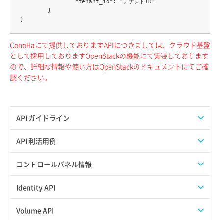
		"tenant_id": "テナントID"

	}

ConoHaにて提供しておりますAPIにつきましては、クラウド基盤
として採用しておりますOpenStackの機能にて実装しております
ので、詳細な情報や使い方はOpenStackのドキュメントにてご確
認ください。
API ガイドライン
APIのご利用について
API 利活用例
APIでAPIサブユーザーを作成する
コントロールパネル情報
APIでVPSにISOイメージを挿入する
APIユーザーを作成する
Identity API
APIでVPSを作成する
API情報を確認する
Credential一覧取得
Volume API