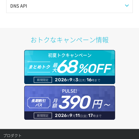
サーバー詳細一覧取得
Web公開
DNS API
サーバー詳細取得
アカウント容量設定
ドメイン一覧取得
ポートアタッチ
アカウント情報取得
ドメイン情報削除
おトクなキャンペーン情報
ポートデタッチ
オブジェクトアップロード
ドメイン情報更新
初夏トクキャンペーン
ボリュームアタッチ
68
オブジェクトダウンロード
ドメイン情報登録
最
%OFF
まとめトク
大
ボリュームデタッチ
オブジェクトバージョン管理
ドメイン詳細取得
2026
9
3
16
期間限定
年
月
日(木)
時まで
オブジェクト一覧取得
レコード一覧取得
PULSE!
390
円～
月
オブジェクト削除
長期割引
レコード作成
額
パス
オブジェクト削除予約
レコード削除
2026
9
11
17
期間限定
年
月
日(金)
時まで
オブジェクト複製
レコード更新
プロダクト