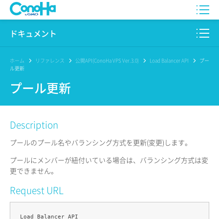
WING
ドキュメント
VPS
このサイトについて
ホーム
リファレンス
公開API(ConoHa VPS Ver.3.0)
Load Balancer API
プー
ル更新
for GAME
プロダクト
プール更新
AI Canvas
リファレンス
Description
Pencil
リリースノート
プールのプール名やバランシング方式を更新(変更)します。
サービス一覧
プールにメンバーが紐付いている場合は、バランシング方式は変
更できません。
サポート
Request URL
ログイン
Load Balancer API
