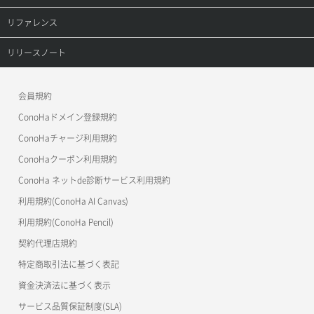
オブジェクト詳細取得
レコード詳細取得
プロダクトトップ
リファレンス
コンテナ一覧取得
ConoHa VPS(Ver.3.0)
リファレンストップ
リリースノート
コンテナ作成
ConoHa VPS(Ver.2.0)
公開API(ConoHa VPS Ver.3.0)
リリースノートトップ
会員規約
コンテナ削除
ConoHa for GAME
MCP Server
ConoHaドメイン登録規約
コンテナ詳細取得
OpenStack CLI
ConoHaチャージ利用規約
ConoHaクーポン利用規約
Terraform
ラージオブジェクトアップロード(DLO)
ConoHa ネットde診断サービス利用規約
s3cmd
ラージオブジェクトアップロード(SLO)
利用規約(ConoHa AI Canvas)
S3Proxy
一時的Web公開
利用規約(ConoHa Pencil)
公開API(ConoHa VPS Ver.2.0)
契約代理店規約
特定商取引法に基づく表記
資金決済法に基づく表示
サービス品質保証制度(SLA)