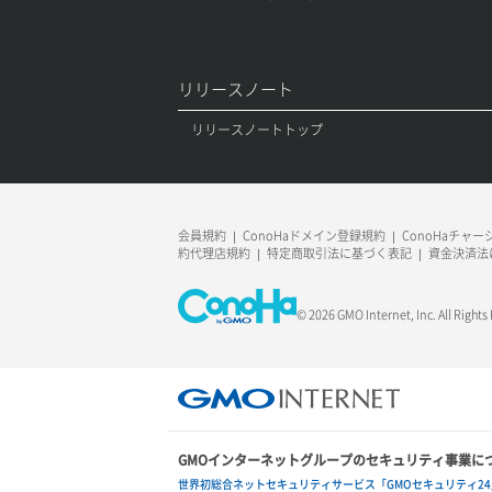
リリースノート
リリースノートトップ
会員規約
ConoHaドメイン登録規約
ConoHaチャ
約代理店規約
特定商取引法に基づく表記
資金決済法
© 2026 GMO Internet, Inc. All Rights
GMOインターネットグループのセキュリティ事業に
世界初総合ネットセキュリティサービス「GMOセキュリティ24