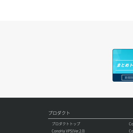
リスナー一覧取得
コンテナ詳細取得
リスナー作成
ラージオブジェクトアップロード(DLO)
リスナー削除
ラージオブジェクトアップロード(SLO)
リスナー更新
一時的Web公開
リスナー詳細取得
まとめ
ロードバランサー一覧取得
期間限
ロードバランサー削除
ロードバランサー更新
ロードバランサー詳細取得
プロダクト
ロードバランサー追加
プロダクトトップ
Co
ConoHa VPS(Ver.2.0)
Co