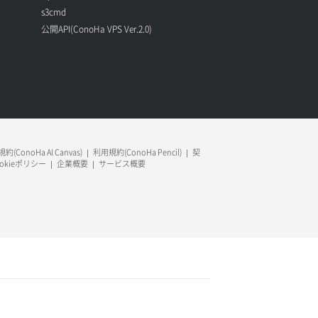
s3cmd
公開API(ConoHa VPS Ver.2.0)
約(ConoHa AI Canvas)
利用規約(ConoHa Pencil)
契
ookieポリシー
企業概要
サービス概要