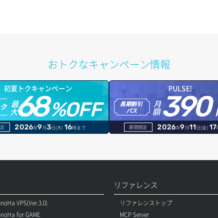
おトクなキャンペーン情報
初夏トクキャンペーン
PULSE!
68
390
最
月
%OFF
長期割引
トク
大
額
パス
2026
9
3
16
2026
9
11
17
定
期間限定
年
月
日(木)
時まで
年
月
日(金)
リファレンス
noHa VPS(Ver.3.0)
リファレンストップ
noHa for GAME
MCP Server