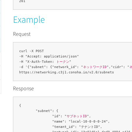
Example
Request
curl -X POST 

-H "Accept: application/json" 

-H "X-Auth-Token: 
トークン
" 

-d '{"subnet": {"network_id": "
ネットワークID
","cidr": "
Response
{

	"subnet": {

		"id": "
サブネットID
",

		"name": "local-10-0-0-0-24",

		"tenant_id": "テナントID",

		"network_id": "3c01d6c1-dad0-4994-a416-71d30cf02297",
