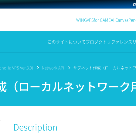
WING
VPS
for GAME
AI Canvas
Penc
このサイトについて
プロダクト
リファレンス
noHa VPS Ver.3.0)
Network API
サブネット作成（ローカルネット
成（ローカルネットワーク
Description