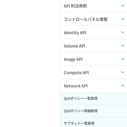
APIのご利用について
API 利活用例
APIでAPIサブユーザーを作成する
コントロールパネル情報
APIでVPSにISOイメージを挿入する
APIユーザーを作成する
Identity API
APIでVPSを作成する
API情報を確認する
Credential一覧取得
Volume API
Credential作成
スナップショット一覧取得
Image API
Credential削除
スナップショット作成
ISOイメージアップロード
Compute API
Credential詳細取得
スナップショット削除
ISOイメージ作成
ISOイメージ挿入/排出
Network API
サブユーザーからロールを紐づけ解除
スナップショット復元
イメージ一覧取得
SSHキーペア一覧取得
QoSポリシー一覧取得
サブユーザーにロールを紐づけ
スナップショット詳細一覧取得
イメージ保存使用量取得
SSHキーペア作成
QoSポリシー詳細取得
サブユーザー一覧取得
スナップショット詳細取得（アイテム
イメージ保存容量取得
SSHキーペア削除
サブネット一覧取得
指定）