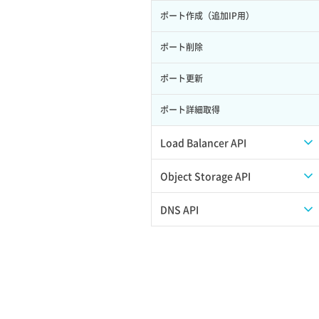
ポート作成（追加IP用）
サーバー利用状況グラフ（ディスク
IO）
ポート削除
サーバー利用状況グラフ（トラフィッ
ク）
ポート更新
サーバー削除
ポート詳細取得
サーバー操作（起動/停止/再起動/強制
Load Balancer API
停止）
プール一覧取得
Object Storage API
サーバー設定切替
プール作成
Web公開
DNS API
サーバー詳細一覧取得
プール削除
アカウント容量設定
ドメイン一覧取得
サーバー詳細取得
プール更新
アカウント情報取得
ドメイン情報削除
ポートアタッチ
プール詳細取得
オブジェクトアップロード
ドメイン情報更新
ポートデタッチ