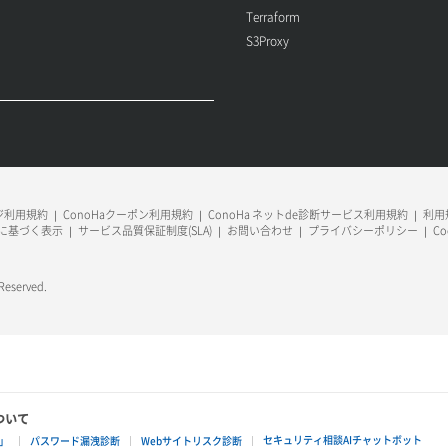
Terraform
S3Proxy
ージ利用規約
ConoHaクーポン利用規約
ConoHa ネットde診断サービス利用規約
利用規
に基づく表示
サービス品質保証制度(SLA)
お問い合わせ
プライバシーポリシー
C
 Reserved.
ついて
セキュリティ相談AIチャットボット
」
パスワード漏洩診断
Webサイトリスク診断