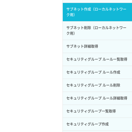
サブユーザー作成
イメージ保存容量変更
SSHキーペア詳細取得
サブネット作成（ローカルネットワー
バックアップリストア
ク用）
サブユーザー削除
イメージ削除
アタッチ済みポート一覧取得
バックアップ一覧取得
サブネット削除（ローカルネットワー
サブユーザー更新
イメージ詳細取得
ク用）
アタッチ済みポート詳細取得
バックアップ詳細一覧取得
サブユーザー詳細取得
サブネット詳細取得
アタッチ済みボリューム一覧
バックアップ詳細取得
トークン発行
セキュリティグループ ルール一覧取得
アタッチ済みボリューム詳細取得
ボリュームイメージ保存
パーミッション一覧取得
セキュリティグループ ルール作成
コンソールURL発行
ボリュームタイプ一覧取得
ロールからパーミッションを紐づけ解
セキュリティグループ ルール削除
サーバーに紐づくアドレス取得
除
ボリュームタイプ詳細取得
セキュリティグループ ルール詳細取得
サーバーに紐づくアドレス取得（ネッ
ロールにパーミッションを紐づけ
ボリューム一覧取得
トワーク指定）
セキュリティグループ一覧取得
ロール一覧取得
ボリューム作成
サーバーに紐づくセキュリティグルー
プ取得
セキュリティグループ作成
ロール作成
ボリューム削除