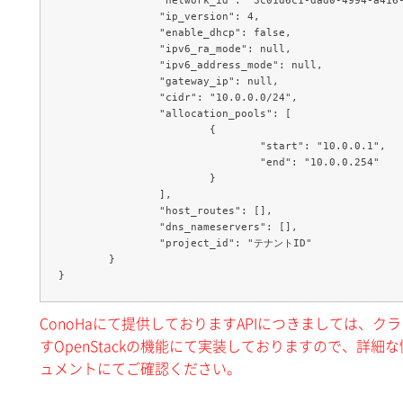
		"ip_version": 4,

		"enable_dhcp": false,

		"ipv6_ra_mode": null,

		"ipv6_address_mode": null,

		"gateway_ip": null,

		"cidr": "10.0.0.0/24",

		"allocation_pools": [

			{

				"start": "10.0.0.1",

				"end": "10.0.0.254"

			}

		],

		"host_routes": [],

		"dns_nameservers": [],

		"project_id": "テナントID"

	}

ConoHaにて提供しておりますAPIにつきましては、
すOpenStackの機能にて実装しておりますので、詳細な情
ュメントにてご確認ください。