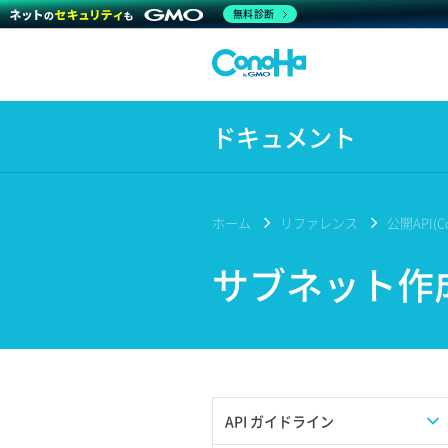
無料診断
ドキュメント
ホーム
リファレンス
公開API(Co
サブネット作
API ガイドライン