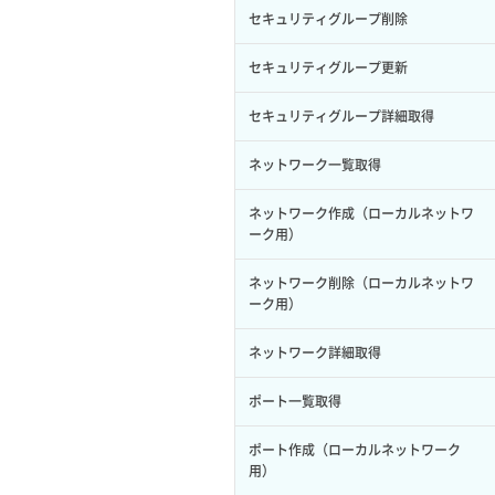
サーバープラン一覧取得
セキュリティグループ削除
ロール削除
ボリューム更新
サーバープラン変更
セキュリティグループ更新
ロール更新
ボリューム詳細一覧取得
サーバープラン詳細一覧取得
セキュリティグループ詳細取得
ロール詳細取得
ボリューム詳細取得
サーバープラン詳細取得
ネットワーク一覧取得
自動バックアップ有効化
サーバーメタデータ取得
ネットワーク作成（ローカルネットワ
自動バックアップ無効化
ーク用）
サーバーメタデータ更新（ネームタグ
変更）
ネットワーク削除（ローカルネットワ
ーク用）
サーバー一覧取得
ネットワーク詳細取得
サーバー作成
ポート一覧取得
サーバー再構築（OS再インストール）
ポート作成（ローカルネットワーク
用）
サーバー利用状況グラフ（CPU）