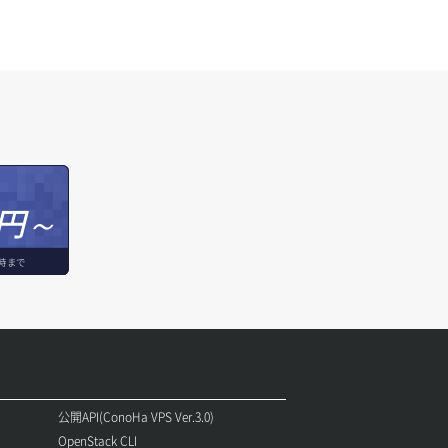
円～
時まで
公開API(ConoHa VPS Ver.3.0)
OpenStack CLI