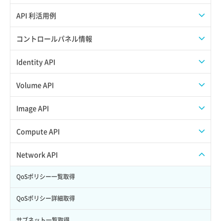
APIのご利用について
API 利活用例
APIでAPIサブユーザーを作成する
コントロールパネル情報
APIでVPSにISOイメージを挿入する
APIユーザーを作成する
Identity API
APIでVPSを作成する
API情報を確認する
Credential一覧取得
Volume API
Credential作成
スナップショット一覧取得
Image API
Credential削除
スナップショット作成
ISOイメージアップロード
Compute API
Credential詳細取得
スナップショット削除
ISOイメージ作成
ISOイメージ挿入/排出
Network API
サブユーザーからロールを紐づけ解除
スナップショット復元
イメージ一覧取得
SSHキーペア一覧取得
QoSポリシー一覧取得
サブユーザーにロールを紐づけ
スナップショット詳細一覧取得
イメージ保存使用量取得
SSHキーペア作成
QoSポリシー詳細取得
サブユーザー一覧取得
スナップショット詳細取得（アイテム指定）
イメージ保存容量取得
SSHキーペア削除
サブネット一覧取得