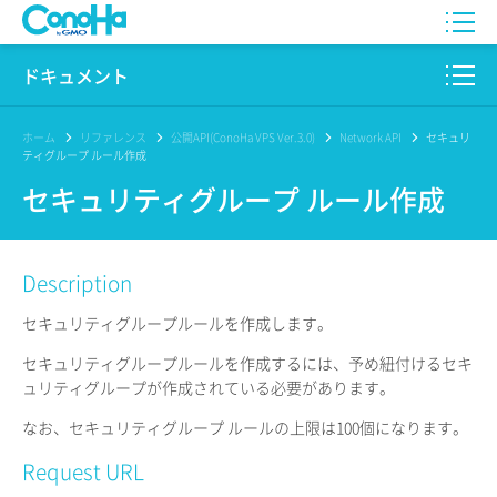
WING
ドキュメント
VPS
このサイトについて
ホーム
リファレンス
公開API(ConoHa VPS Ver.3.0)
Network API
セキュリ
ティグループ ルール作成
for GAME
プロダクト
セキュリティグループ ルール作成
AI Canvas
リファレンス
Description
Pencil
リリースノート
セキュリティグループルールを作成します。
サービス一覧
セキュリティグループルールを作成するには、予め紐付けるセキ
ュリティグループが作成されている必要があります。
サポート
なお、セキュリティグループ ルールの上限は100個になります。
ログイン
Request URL