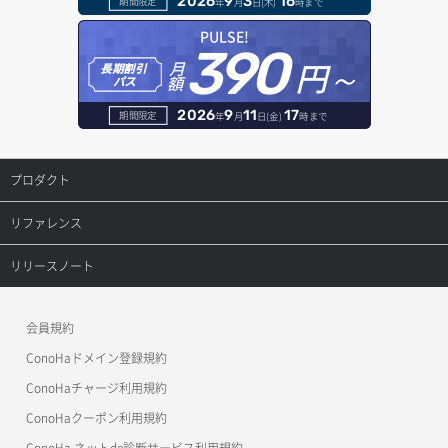
2026
9
3
16
期間限定
年
月
日(木)
時まで
ヘルスモニタ削除
オブジェクト一覧取得
レコード一覧取得
PULSE!
390
円～
月
ヘルスモニタ更新
オブジェクト削除
長期割引
レコード作成
額
パス
ヘルスモニタ詳細取得
オブジェクト削除予約
レコード削除
2026
9
11
17
期間限定
年
月
日(金)
時まで
メンバー一覧
オブジェクト複製
レコード更新
プロダクト
メンバー削除
オブジェクト詳細取得
レコード詳細取得
プロダクトトップ
リファレンス
メンバー更新
コンテナ一覧取得
ConoHa VPS(Ver.3.0)
リファレンストップ
リリースノート
メンバー詳細取得
コンテナ作成
ConoHa VPS(Ver.2.0)
公開API(ConoHa VPS Ver.3.0)
リリースノートトップ
会員規約
メンバー追加
コンテナ削除
ConoHa for GAME
MCP Server
ConoHaドメイン登録規約
リスナー一覧取得
コンテナ詳細取得
OpenStack CLI
ConoHaチャージ利用規約
リスナー作成
ConoHaクーポン利用規約
Terraform
ラージオブジェクトアップロード(DLO)