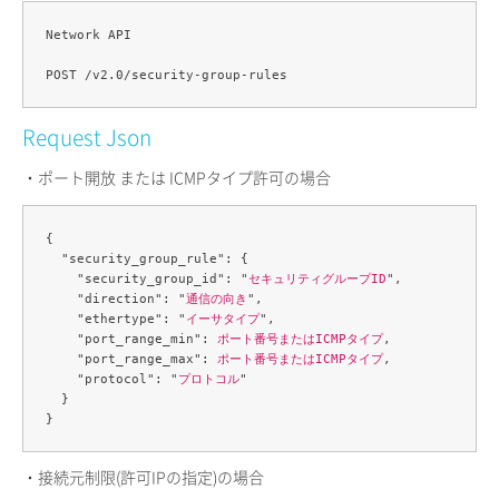
Network API

Request Json
・ポート開放 または ICMPタイプ許可の場合
{

  "security_group_rule": {

    "security_group_id": "
セキュリティグループID
",

    "direction": "
通信の向き
",

    "ethertype": "
イーサタイプ
",

    "port_range_min": 
ポート番号またはICMPタイプ
,

    "port_range_max": 
ポート番号またはICMPタイプ
,

    "protocol": "
プロトコル
"

  }

・接続元制限(許可IPの指定)の場合