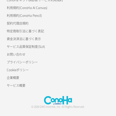
ConoHa ネットde診断サービス利用規約
s3cmd
リスナー削除
ラージオブジェクトアップロード(SLO)
利用規約(ConoHa AI Canvas)
S3Proxy
リスナー更新
一時的Web公開
利用規約(ConoHa Pencil)
公開API(ConoHa VPS Ver.2.0)
契約代理店規約
リスナー詳細取得
特定商取引法に基づく表記
ロードバランサー一覧取得
資金決済法に基づく表示
サービス品質保証制度(SLA)
ロードバランサー削除
お問い合わせ
ロードバランサー更新
プライバシーポリシー
Cookieポリシー
ロードバランサー詳細取得
企業概要
ロードバランサー追加
サービス概要
© 2026 GMO Internet, Inc. All Rights Reserved.