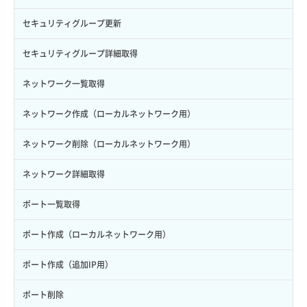
ロール削除
ボリューム更新
サーバープラン変更
セキュリティグループ更新
ロール更新
ボリューム詳細一覧取得
サーバープラン詳細一覧取得
セキュリティグループ詳細取得
ロール詳細取得
ボリューム詳細取得
サーバープラン詳細取得
ネットワーク一覧取得
自動バックアップ有効化
サーバーメタデータ取得
ネットワーク作成（ローカルネットワーク用）
自動バックアップ無効化
サーバーメタデータ更新（ネームタグ変更）
ネットワーク削除（ローカルネットワーク用）
サーバー一覧取得
ネットワーク詳細取得
サーバー作成
ポート一覧取得
サーバー再構築（OS再インストール）
ポート作成（ローカルネットワーク用）
サーバー利用状況グラフ（CPU）
ポート作成（追加IP用）
サーバー利用状況グラフ（ディスクIO）
ポート削除