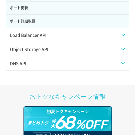
サーバー利用状況グラフ（トラフィック）
ポート更新
サーバー削除
ポート詳細取得
サーバー操作（起動/停止/再起動/強制停止）
Load Balancer API
サーバー設定切替
プール一覧取得
Object Storage API
サーバー詳細一覧取得
プール作成
Web公開
DNS API
サーバー詳細取得
プール削除
アカウント容量設定
ドメイン一覧取得
ポートアタッチ
プール更新
アカウント情報取得
ドメイン情報削除
おトクなキャンペーン情報
ポートデタッチ
プール詳細取得
オブジェクトアップロード
ドメイン情報更新
初夏トクキャンペーン
ボリュームアタッチ
ヘルスモニタ一覧取得
68
オブジェクトダウンロード
ドメイン情報登録
最
%OFF
まとめトク
大
ボリュームデタッチ
ヘルスモニタ作成
オブジェクトバージョン管理
ドメイン詳細取得