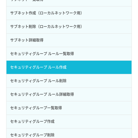
サブユーザー作成
バックアップリストア
イメージ保存容量変更
SSHキーペア詳細取得
サブネット作成（ローカルネットワーク用）
サブユーザー削除
バックアップ一覧取得
イメージ削除
アタッチ済みポート一覧取得
サブネット削除（ローカルネットワーク用）
サブユーザー更新
バックアップ詳細一覧取得
イメージ詳細取得
アタッチ済みポート詳細取得
サブネット詳細取得
サブユーザー詳細取得
バックアップ詳細取得
アタッチ済みボリューム一覧
セキュリティグループ ルール一覧取得
トークン発行
ボリュームイメージ保存
アタッチ済みボリューム詳細取得
セキュリティグループ ルール作成
パーミッション一覧取得
ボリュームタイプ一覧取得
コンソールURL発行
セキュリティグループ ルール削除
ロールからパーミッションを紐づけ解除
ボリュームタイプ詳細取得
サーバーに紐づくアドレス取得
セキュリティグループ ルール詳細取得
ロールにパーミッションを紐づけ
ボリューム一覧取得
サーバーに紐づくアドレス取得（ネットワーク指定）
セキュリティグループ一覧取得
ロール一覧取得
ボリューム作成
サーバーに紐づくセキュリティグループ取得
セキュリティグループ作成
ロール作成
ボリューム削除
サーバープラン一覧取得
セキュリティグループ削除