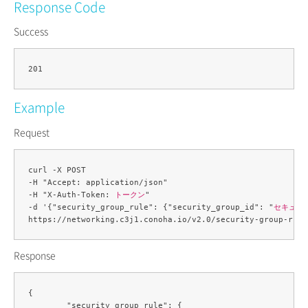
Response Code
Success
Example
Request
curl -X POST 

-H "Accept: application/json" 

-H "X-Auth-Token: 
トークン
" 

-d '{"security_group_rule": {"security_group_id": "
セキュリ
Response
{

	"security_group_rule": {
