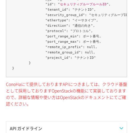
		"id": "
セキュリティグループルールID
",

		"tenant_id": "テナントID",

		"security_group_id": "セキュリティグループID",

		"ethertype": "イーサタイプ",

		"direction": "通信の向き",

		"protocol": "プロトコル",

		"port_range_min": ポート番号,

		"port_range_max": ポート番号,

		"remote_ip_prefix": null,

		"remote_group_id": null,

		"project_id": "テナントID"

	}

ConoHaにて提供しておりますAPIにつきましては、クラウド基盤
として採用しておりますOpenStackの機能にて実装しております
ので、詳細な情報や使い方はOpenStackのドキュメントにてご確
認ください。
API ガイドライン