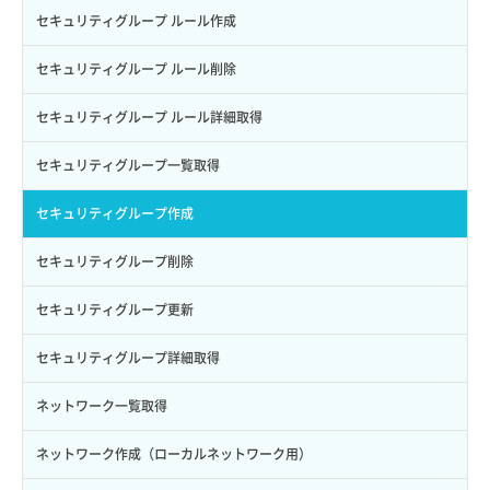
トークン発行
ボリュームイメージ保存
アタッチ済みボリューム詳細取得
セキュリティグループ ルール作成
パーミッション一覧取得
ボリュームタイプ一覧取得
コンソールURL発行
セキュリティグループ ルール削除
ロールからパーミッションを紐づけ解除
ボリュームタイプ詳細取得
サーバーに紐づくアドレス取得
セキュリティグループ ルール詳細取得
ロールにパーミッションを紐づけ
ボリューム一覧取得
サーバーに紐づくアドレス取得（ネットワーク指定）
セキュリティグループ一覧取得
ロール一覧取得
ボリューム作成
サーバーに紐づくセキュリティグループ取得
セキュリティグループ作成
ロール作成
ボリューム削除
サーバープラン一覧取得
セキュリティグループ削除
ロール削除
ボリューム更新
サーバープラン変更
セキュリティグループ更新
ロール更新
ボリューム詳細一覧取得
サーバープラン詳細一覧取得
セキュリティグループ詳細取得
ロール詳細取得
ボリューム詳細取得
サーバープラン詳細取得
ネットワーク一覧取得
自動バックアップ有効化
サーバーメタデータ取得
ネットワーク作成（ローカルネットワーク用）