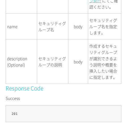
ン発行
にてご確
認ください。
セキュリティグ
セキュリティグ
name
body
ループ名を指定
ループ名
します。
作成するセキュ
リティグループ
description
セキュリティグ
が識別できるよ
body
(Optional)
ループの説明
う説明や概要を
挿入したい場合
に指定します。
Response Code
Success