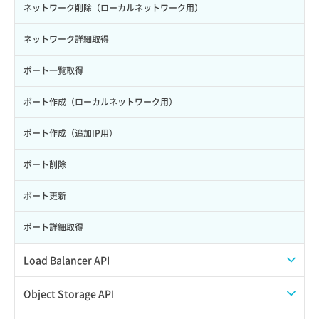
自動バックアップ無効化
サーバーメタデータ更新（ネームタグ変更）
ネットワーク削除（ローカルネットワーク用）
サーバー一覧取得
ネットワーク詳細取得
サーバー作成
ポート一覧取得
サーバー再構築（OS再インストール）
ポート作成（ローカルネットワーク用）
サーバー利用状況グラフ（CPU）
ポート作成（追加IP用）
サーバー利用状況グラフ（ディスクIO）
ポート削除
サーバー利用状況グラフ（トラフィック）
ポート更新
サーバー削除
ポート詳細取得
サーバー操作（起動/停止/再起動/強制停止）
Load Balancer API
サーバー設定切替
プール一覧取得
Object Storage API
サーバー詳細一覧取得