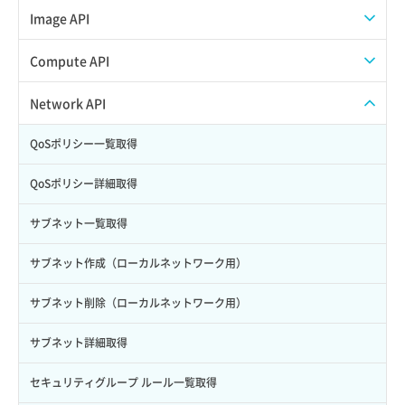
Credential作成
スナップショット一覧取得
Image API
Credential削除
スナップショット作成
ISOイメージアップロード
Compute API
Credential詳細取得
スナップショット削除
ISOイメージ作成
ISOイメージ挿入/排出
Network API
サブユーザーからロールを紐づけ解除
スナップショット復元
イメージ一覧取得
SSHキーペア一覧取得
QoSポリシー一覧取得
サブユーザーにロールを紐づけ
スナップショット詳細一覧取得
イメージ保存使用量取得
SSHキーペア作成
QoSポリシー詳細取得
サブユーザー一覧取得
スナップショット詳細取得（アイテム指定）
イメージ保存容量取得
SSHキーペア削除
サブネット一覧取得
サブユーザー作成
バックアップリストア
イメージ保存容量変更
SSHキーペア詳細取得
サブネット作成（ローカルネットワーク用）
サブユーザー削除
バックアップ一覧取得
イメージ削除
アタッチ済みポート一覧取得
サブネット削除（ローカルネットワーク用）
サブユーザー更新
バックアップ詳細一覧取得
イメージ詳細取得
アタッチ済みポート詳細取得
サブネット詳細取得
サブユーザー詳細取得
バックアップ詳細取得
アタッチ済みボリューム一覧
セキュリティグループ ルール一覧取得