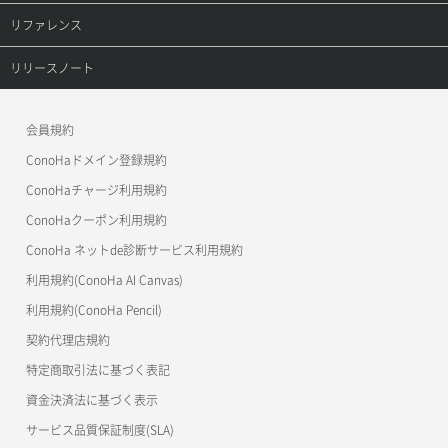
オブジェクト詳細取得
レコード詳細取得
プロダクトトップ
リファレンス
メンバー更新
コンテナ一覧取得
ConoHa VPS(Ver.3.0)
リファレンストップ
リリースノート
メンバー詳細取得
コンテナ作成
ConoHa VPS(Ver.2.0)
公開API(ConoHa VPS Ver.3.0)
リリースノートトップ
会員規約
メンバー追加
コンテナ削除
ConoHa for GAME
MCP Server
ConoHaドメイン登録規約
リスナー一覧取得
コンテナ詳細取得
OpenStack CLI
ConoHaチャージ利用規約
リスナー作成
ConoHaクーポン利用規約
Terraform
ラージオブジェクトアップロード(DLO)
ConoHa ネットde診断サービス利用規約
s3cmd
リスナー削除
ラージオブジェクトアップロード(SLO)
利用規約(ConoHa AI Canvas)
S3Proxy
リスナー更新
一時的Web公開
利用規約(ConoHa Pencil)
公開API(ConoHa VPS Ver.2.0)
契約代理店規約
リスナー詳細取得
特定商取引法に基づく表記
ロードバランサー一覧取得
資金決済法に基づく表示
サービス品質保証制度(SLA)
ロードバランサー削除