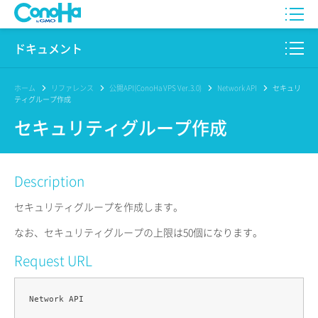
WING
ドキュメント
VPS
このサイトについて
ホーム
リファレンス
公開API(ConoHa VPS Ver.3.0)
Network API
セキュリ
ティグループ作成
for GAME
プロダクト
セキュリティグループ作成
AI Canvas
リファレンス
Description
Pencil
リリースノート
セキュリティグループを作成します。
サービス一覧
なお、セキュリティグループの上限は50個になります。
サポート
Request URL
ログイン
Network API
