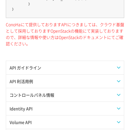
	}

ConoHaにて提供しておりますAPIにつきましては、クラウド基盤
として採用しておりますOpenStackの機能にて実装しております
ので、詳細な情報や使い方はOpenStackのドキュメントにてご確
認ください。
API ガイドライン
APIのご利用について
API 利活用例
APIでAPIサブユーザーを作成する
コントロールパネル情報
APIでVPSにISOイメージを挿入する
APIユーザーを作成する
Identity API
APIでVPSを作成する
API情報を確認する
Credential一覧取得
Volume API