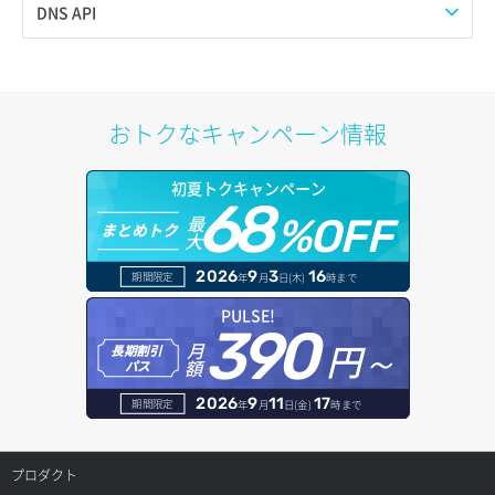
プール作成
Web公開
DNS API
サーバー詳細取得
プール削除
アカウント容量設定
ドメイン一覧取得
ポートアタッチ
プール更新
アカウント情報取得
ドメイン情報削除
おトクなキャンペーン情報
ポートデタッチ
プール詳細取得
オブジェクトアップロード
ドメイン情報更新
初夏トクキャンペーン
ボリュームアタッチ
ヘルスモニタ一覧取得
68
オブジェクトダウンロード
ドメイン情報登録
最
%OFF
まとめトク
大
ボリュームデタッチ
ヘルスモニタ作成
オブジェクトバージョン管理
ドメイン詳細取得
2026
9
3
16
期間限定
年
月
日(木)
時まで
ヘルスモニタ削除
オブジェクト一覧取得
レコード一覧取得
PULSE!
390
円～
月
ヘルスモニタ更新
オブジェクト削除
長期割引
レコード作成
額
パス
ヘルスモニタ詳細取得
オブジェクト削除予約
レコード削除
2026
9
11
17
期間限定
年
月
日(金)
時まで
メンバー一覧
オブジェクト複製
レコード更新
プロダクト
メンバー削除