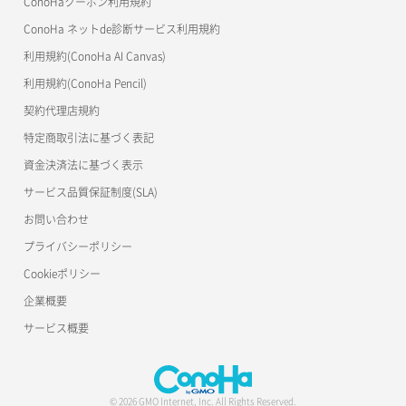
ConoHaクーポン利用規約
Terraform
ラージオブジェクトアップロード(DLO)
ConoHa ネットde診断サービス利用規約
s3cmd
リスナー削除
ラージオブジェクトアップロード(SLO)
利用規約(ConoHa AI Canvas)
S3Proxy
リスナー更新
一時的Web公開
利用規約(ConoHa Pencil)
公開API(ConoHa VPS Ver.2.0)
契約代理店規約
リスナー詳細取得
特定商取引法に基づく表記
ロードバランサー一覧取得
資金決済法に基づく表示
サービス品質保証制度(SLA)
ロードバランサー削除
お問い合わせ
ロードバランサー更新
プライバシーポリシー
Cookieポリシー
ロードバランサー詳細取得
企業概要
ロードバランサー追加
サービス概要
© 2026 GMO Internet, Inc. All Rights Reserved.