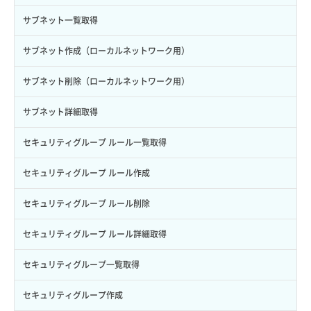
サブユーザー一覧取得
スナップショット詳細取得（アイテム指定）
イメージ保存容量取得
SSHキーペア削除
サブネット一覧取得
サブユーザー作成
バックアップリストア
イメージ保存容量変更
SSHキーペア詳細取得
サブネット作成（ローカルネットワーク用）
サブユーザー削除
バックアップ一覧取得
イメージ削除
アタッチ済みポート一覧取得
サブネット削除（ローカルネットワーク用）
サブユーザー更新
バックアップ詳細一覧取得
イメージ詳細取得
アタッチ済みポート詳細取得
サブネット詳細取得
サブユーザー詳細取得
バックアップ詳細取得
アタッチ済みボリューム一覧
セキュリティグループ ルール一覧取得
トークン発行
ボリュームイメージ保存
アタッチ済みボリューム詳細取得
セキュリティグループ ルール作成
パーミッション一覧取得
ボリュームタイプ一覧取得
コンソールURL発行
セキュリティグループ ルール削除
ロールからパーミッションを紐づけ解除
ボリュームタイプ詳細取得
サーバーに紐づくアドレス取得
セキュリティグループ ルール詳細取得
ロールにパーミッションを紐づけ
ボリューム一覧取得
サーバーに紐づくアドレス取得（ネットワーク指定）
セキュリティグループ一覧取得
ロール一覧取得
ボリューム作成
サーバーに紐づくセキュリティグループ取得
セキュリティグループ作成