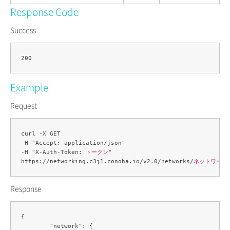
Response Code
Success
Example
Request
curl -X GET 

-H "Accept: application/json" 

-H "X-Auth-Token: 
トークン
" 

https://networking.c3j1.conoha.io/v2.0/networks/
ネットワークI
Response
{

	"network": {
