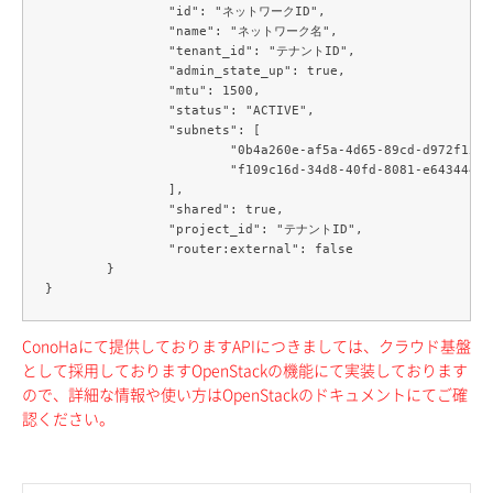
		"id": "ネットワークID",

		"name": "ネットワーク名",

		"tenant_id": "テナントID",

		"admin_state_up": true,

		"mtu": 1500,

		"status": "ACTIVE",

		"subnets": [

			"0b4a260e-af5a-4d65-89cd-d972f150746a",

			"f109c16d-34d8-40fd-8081-e643444fffb5"

		],

		"shared": true,

		"project_id": "テナントID",

		"router:external": false

	}

ConoHaにて提供しておりますAPIにつきましては、クラウド基盤
として採用しておりますOpenStackの機能にて実装しております
ので、詳細な情報や使い方はOpenStackのドキュメントにてご確
認ください。