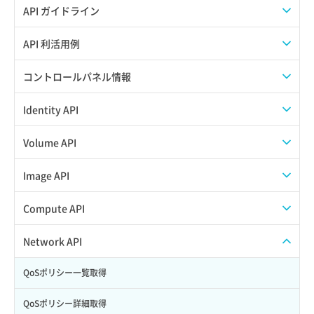
API ガイドライン
APIのご利用について
API 利活用例
APIでAPIサブユーザーを作成する
コントロールパネル情報
APIでVPSにISOイメージを挿入する
APIユーザーを作成する
Identity API
APIでVPSを作成する
API情報を確認する
Credential一覧取得
Volume API
Credential作成
スナップショット一覧取得
Image API
Credential削除
スナップショット作成
ISOイメージアップロード
Compute API
Credential詳細取得
スナップショット削除
ISOイメージ作成
ISOイメージ挿入/排出
Network API
サブユーザーからロールを紐づけ解除
スナップショット復元
イメージ一覧取得
SSHキーペア一覧取得
QoSポリシー一覧取得
サブユーザーにロールを紐づけ
スナップショット詳細一覧取得
イメージ保存使用量取得
SSHキーペア作成
QoSポリシー詳細取得