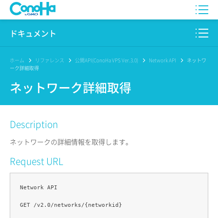
WING
ドキュメント
VPS
このサイトについて
ホーム
リファレンス
公開API(ConoHa VPS Ver.3.0)
Network API
ネットワ
ーク詳細取得
for GAME
プロダクト
ネットワーク詳細取得
AI Canvas
リファレンス
Description
Pencil
リリースノート
ネットワークの詳細情報を取得します。
サービス一覧
Request URL
サポート
Network API

ログイン