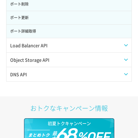
サーバー利用状況グラフ（ディスクIO）
ポート削除
サーバー利用状況グラフ（トラフィック）
ポート更新
サーバー削除
ポート詳細取得
サーバー操作（起動/停止/再起動/強制停止）
Load Balancer API
サーバー設定切替
プール一覧取得
Object Storage API
サーバー詳細一覧取得
プール作成
Web公開
DNS API
サーバー詳細取得
プール削除
アカウント容量設定
ドメイン一覧取得
ポートアタッチ
プール更新
アカウント情報取得
ドメイン情報削除
おトクなキャンペーン情報
ポートデタッチ
プール詳細取得
オブジェクトアップロード
ドメイン情報更新
初夏トクキャンペーン
ボリュームアタッチ
ヘルスモニタ一覧取得
68
オブジェクトダウンロード
ドメイン情報登録
最
%OFF
まとめトク
大