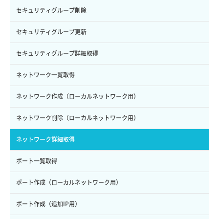
ロール作成
ボリューム削除
サーバープラン一覧取得
セキュリティグループ削除
ロール削除
ボリューム更新
サーバープラン変更
セキュリティグループ更新
ロール更新
ボリューム詳細一覧取得
サーバープラン詳細一覧取得
セキュリティグループ詳細取得
ロール詳細取得
ボリューム詳細取得
サーバープラン詳細取得
ネットワーク一覧取得
自動バックアップ有効化
サーバーメタデータ取得
ネットワーク作成（ローカルネットワーク用）
自動バックアップ無効化
サーバーメタデータ更新（ネームタグ変更）
ネットワーク削除（ローカルネットワーク用）
サーバー一覧取得
ネットワーク詳細取得
サーバー作成
ポート一覧取得
サーバー再構築（OS再インストール）
ポート作成（ローカルネットワーク用）
サーバー利用状況グラフ（CPU）
ポート作成（追加IP用）