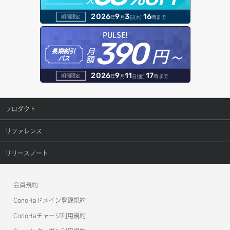
ボリュームデタッチ
ヘルスモニタ作成
オブジェクトバージョン管理
ドメイン詳細取得
2026
9
3
16
期間限定
年
月
日(木)
時まで
ヘルスモニタ削除
オブジェクト一覧取得
レコード一覧取得
PULSE!
390
円～
月
ヘルスモニタ更新
オブジェクト削除
長期割引
レコード作成
額
パス
ヘルスモニタ詳細取得
オブジェクト削除予約
レコード削除
2026
9
11
17
期間限定
年
月
日(金)
時まで
メンバー一覧
オブジェクト複製
レコード更新
プロダクト
メンバー削除
オブジェクト詳細取得
レコード詳細取得
プロダクトトップ
リファレンス
メンバー更新
コンテナ一覧取得
ConoHa VPS(Ver.3.0)
リファレンストップ
リリースノート
メンバー詳細取得
コンテナ作成
ConoHa VPS(Ver.2.0)
公開API(ConoHa VPS Ver.3.0)
リリースノートトップ
会員規約
メンバー追加
コンテナ削除
ConoHa for GAME
MCP Server
ConoHaドメイン登録規約
リスナー一覧取得
コンテナ詳細取得
OpenStack CLI
ConoHaチャージ利用規約
リスナー作成