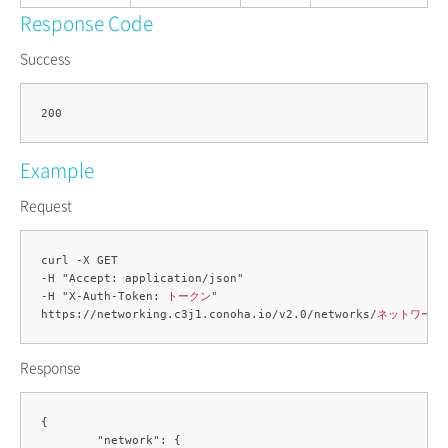
Response Code
Success
Example
Request
curl -X GET 

-H "Accept: application/json" 

-H "X-Auth-Token: 
トークン
" 

https://networking.c3j1.conoha.io/v2.0/networks/
ネットワークI
Response
{

	"network": {
