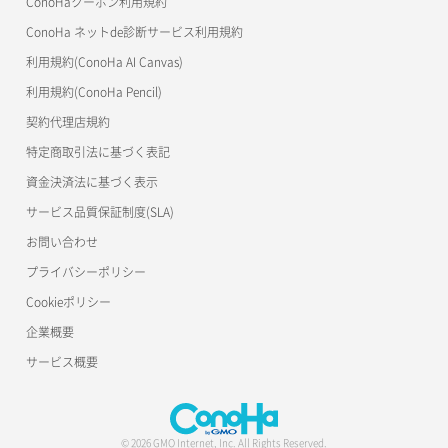
ConoHaクーポン利用規約
Terraform
ラージオブジェクトアップロード(DLO)
ConoHa ネットde診断サービス利用規約
s3cmd
リスナー削除
ラージオブジェクトアップロード(SLO)
利用規約(ConoHa AI Canvas)
S3Proxy
リスナー更新
一時的Web公開
利用規約(ConoHa Pencil)
公開API(ConoHa VPS Ver.2.0)
契約代理店規約
リスナー詳細取得
特定商取引法に基づく表記
ロードバランサー一覧取得
資金決済法に基づく表示
サービス品質保証制度(SLA)
ロードバランサー削除
お問い合わせ
ロードバランサー更新
プライバシーポリシー
Cookieポリシー
ロードバランサー詳細取得
企業概要
ロードバランサー追加
サービス概要
© 2026 GMO Internet, Inc. All Rights Reserved.