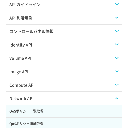
API ガイドライン
APIのご利用について
API 利活用例
APIでAPIサブユーザーを作成する
コントロールパネル情報
APIでVPSにISOイメージを挿入する
APIユーザーを作成する
Identity API
APIでVPSを作成する
API情報を確認する
Credential一覧取得
Volume API
Credential作成
スナップショット一覧取得
Image API
Credential削除
スナップショット作成
ISOイメージアップロード
Compute API
Credential詳細取得
スナップショット削除
ISOイメージ作成
ISOイメージ挿入/排出
Network API
サブユーザーからロールを紐づけ解除
スナップショット復元
イメージ一覧取得
SSHキーペア一覧取得
QoSポリシー一覧取得
サブユーザーにロールを紐づけ
スナップショット詳細一覧取得
イメージ保存使用量取得
SSHキーペア作成
QoSポリシー詳細取得