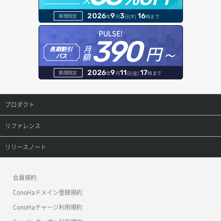
ボリュームデタッチ
ヘルスモニタ作成
オブジェクトバージョン管理
ドメイン詳細取得
2026
9
3
16
期間限定
年
月
日(木)
時まで
ヘルスモニタ削除
オブジェクト一覧取得
レコード一覧取得
PULSE!
390
円～
月
ヘルスモニタ更新
オブジェクト削除
長期割引
レコード作成
額
パス
ヘルスモニタ詳細取得
オブジェクト削除予約
レコード削除
2026
9
11
17
期間限定
年
月
日(金)
時まで
メンバー一覧
オブジェクト複製
レコード更新
プロダクト
メンバー削除
オブジェクト詳細取得
レコード詳細取得
プロダクトトップ
リファレンス
メンバー更新
コンテナ一覧取得
ConoHa VPS(Ver.3.0)
リファレンストップ
リリースノート
メンバー詳細取得
コンテナ作成
ConoHa VPS(Ver.2.0)
公開API(ConoHa VPS Ver.3.0)
リリースノートトップ
会員規約
メンバー追加
コンテナ削除
ConoHa for GAME
MCP Server
ConoHaドメイン登録規約
リスナー一覧取得
コンテナ詳細取得
OpenStack CLI
ConoHaチャージ利用規約
リスナー作成