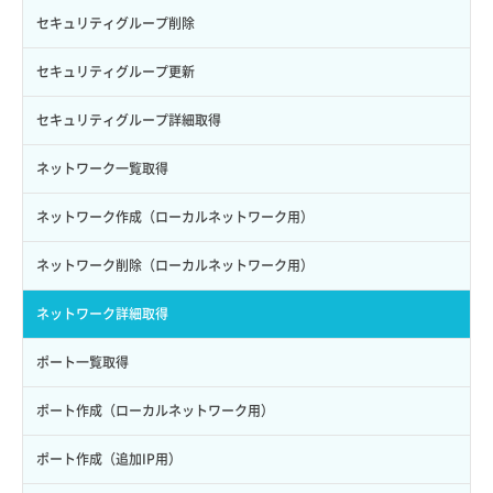
ロール作成
ボリューム削除
サーバープラン一覧取得
セキュリティグループ削除
ロール削除
ボリューム更新
サーバープラン変更
セキュリティグループ更新
ロール更新
ボリューム詳細一覧取得
サーバープラン詳細一覧取得
セキュリティグループ詳細取得
ロール詳細取得
ボリューム詳細取得
サーバープラン詳細取得
ネットワーク一覧取得
自動バックアップ有効化
サーバーメタデータ取得
ネットワーク作成（ローカルネットワーク用）
自動バックアップ無効化
サーバーメタデータ更新（ネームタグ変更）
ネットワーク削除（ローカルネットワーク用）
サーバー一覧取得
ネットワーク詳細取得
サーバー作成
ポート一覧取得
サーバー再構築（OS再インストール）
ポート作成（ローカルネットワーク用）
サーバー利用状況グラフ（CPU）
ポート作成（追加IP用）