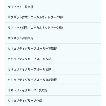
サブユーザー一覧取得
スナップショット詳細取得（アイテム指定）
イメージ保存容量取得
SSHキーペア削除
サブネット一覧取得
サブユーザー作成
バックアップリストア
イメージ保存容量変更
SSHキーペア詳細取得
サブネット作成（ローカルネットワーク用）
サブユーザー削除
バックアップ一覧取得
イメージ削除
アタッチ済みポート一覧取得
サブネット削除（ローカルネットワーク用）
サブユーザー更新
バックアップ詳細一覧取得
イメージ詳細取得
アタッチ済みポート詳細取得
サブネット詳細取得
サブユーザー詳細取得
バックアップ詳細取得
アタッチ済みボリューム一覧
セキュリティグループ ルール一覧取得
トークン発行
ボリュームイメージ保存
アタッチ済みボリューム詳細取得
セキュリティグループ ルール作成
パーミッション一覧取得
ボリュームタイプ一覧取得
コンソールURL発行
セキュリティグループ ルール削除
ロールからパーミッションを紐づけ解除
ボリュームタイプ詳細取得
サーバーに紐づくアドレス取得
セキュリティグループ ルール詳細取得
ロールにパーミッションを紐づけ
ボリューム一覧取得
サーバーに紐づくアドレス取得（ネットワーク指定）
セキュリティグループ一覧取得
ロール一覧取得
ボリューム作成
サーバーに紐づくセキュリティグループ取得
セキュリティグループ作成