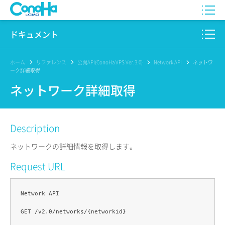
WING
ドキュメント
VPS
このサイトについて
ホーム
リファレンス
公開API(ConoHa VPS Ver.3.0)
Network API
ネットワ
ーク詳細取得
for GAME
プロダクト
ネットワーク詳細取得
AI Canvas
リファレンス
Description
Pencil
リリースノート
ネットワークの詳細情報を取得します。
サービス一覧
Request URL
サポート
Network API

ログイン