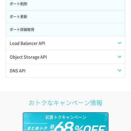
サーバー利用状況グラフ（ディスクIO）
ポート削除
サーバー利用状況グラフ（トラフィック）
ポート更新
サーバー削除
ポート詳細取得
サーバー操作（起動/停止/再起動/強制停止）
Load Balancer API
サーバー設定切替
プール一覧取得
Object Storage API
サーバー詳細一覧取得
プール作成
Web公開
DNS API
サーバー詳細取得
プール削除
アカウント容量設定
ドメイン一覧取得
ポートアタッチ
プール更新
アカウント情報取得
ドメイン情報削除
おトクなキャンペーン情報
ポートデタッチ
プール詳細取得
オブジェクトアップロード
ドメイン情報更新
初夏トクキャンペーン
ボリュームアタッチ
ヘルスモニタ一覧取得
68
オブジェクトダウンロード
ドメイン情報登録
最
%OFF
まとめトク
大