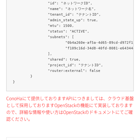
		"id": "ネットワークID",

		"name": "ネットワーク名",

		"tenant_id": "テナントID",

		"admin_state_up": true,

		"mtu": 1500,

		"status": "ACTIVE",

		"subnets": [

			"0b4a260e-af5a-4d65-89cd-d972f150746a",

			"f109c16d-34d8-40fd-8081-e643444fffb5"

		],

		"shared": true,

		"project_id": "テナントID",

		"router:external": false

	}

ConoHaにて提供しておりますAPIにつきましては、クラウド基盤
として採用しておりますOpenStackの機能にて実装しております
ので、詳細な情報や使い方はOpenStackのドキュメントにてご確
認ください。