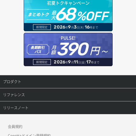
初夏トクキャンペーン
ボリュームアタッチ
ヘルスモニタ一覧取得
68
オブジェクトダウンロード
ドメイン情報登録
最
%OFF
まとめトク
大
ボリュームデタッチ
ヘルスモニタ作成
オブジェクトバージョン管理
ドメイン詳細取得
2026
9
3
16
期間限定
年
月
日(木)
時まで
ヘルスモニタ削除
オブジェクト一覧取得
レコード一覧取得
PULSE!
390
円～
月
ヘルスモニタ更新
オブジェクト削除
長期割引
レコード作成
額
パス
ヘルスモニタ詳細取得
オブジェクト削除予約
レコード削除
2026
9
11
17
期間限定
年
月
日(金)
時まで
メンバー一覧
オブジェクト複製
レコード更新
プロダクト
メンバー削除
オブジェクト詳細取得
レコード詳細取得
プロダクトトップ
リファレンス
メンバー更新
コンテナ一覧取得
ConoHa VPS(Ver.3.0)
リファレンストップ
リリースノート
メンバー詳細取得
コンテナ作成
ConoHa VPS(Ver.2.0)
公開API(ConoHa VPS Ver.3.0)
リリースノートトップ
会員規約
メンバー追加
コンテナ削除
ConoHa for GAME
MCP Server
ConoHaドメイン登録規約