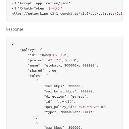
-H "Accept: application/json" 

-H "X-Auth-Token: 
トークン
" 

https://networking.c3j1.conoha.io/v2.0/qos/policies/
QoSポ
Response
{

    "policy": {

        "id": "
QoSポリシーID
",

        "project_id": "テナントID",

        "name": "global-i_300000-o_300000",

        "shared": true,

        "rules": [

            {

                "max_kbps": 300000,

                "max_burst_kbps": 300000,

                "direction": "egress",

                "id": "ルールID",

                "qos_policy_id": "
QoSポリシーID
",

                "type": "bandwidth_limit"

            },

            {

                "max_kbps": 300000,
