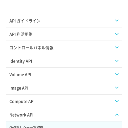
API ガイドライン
APIのご利用について
API 利活用例
APIでAPIサブユーザーを作成する
コントロールパネル情報
APIでVPSにISOイメージを挿入する
APIユーザーを作成する
Identity API
APIでVPSを作成する
API情報を確認する
Credential一覧取得
Volume API
Credential作成
スナップショット一覧取得
Image API
Credential削除
スナップショット作成
ISOイメージアップロード
Compute API
Credential詳細取得
スナップショット削除
ISOイメージ作成
ISOイメージ挿入/排出
Network API
サブユーザーからロールを紐づけ解除
スナップショット復元
イメージ一覧取得
SSHキーペア一覧取得
QoSポリシー一覧取得