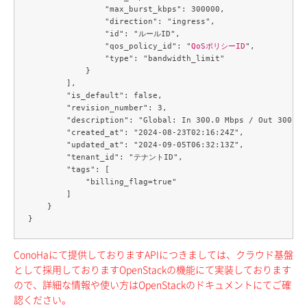
                "max_burst_kbps": 300000,

                "direction": "ingress",

                "id": "ルールID",

                "qos_policy_id": "
QoSポリシーID
",

                "type": "bandwidth_limit"

            }

        ],

        "is_default": false,

        "revision_number": 3,

        "description": "Global: In 300.0 Mbps / Out 300.0 M
        "created_at": "2024-08-23T02:16:24Z",

        "updated_at": "2024-09-05T06:32:13Z",

        "tenant_id": "テナントID",

        "tags": [

            "billing_flag=true"

        ]

    }

ConoHaにて提供しておりますAPIにつきましては、クラウド基盤
として採用しておりますOpenStackの機能にて実装しております
ので、詳細な情報や使い方はOpenStackのドキュメントにてご確
認ください。