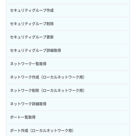
ロール一覧取得
ボリューム作成
サーバーに紐づくセキュリティグループ取得
セキュリティグループ作成
ロール作成
ボリューム削除
サーバープラン一覧取得
セキュリティグループ削除
ロール削除
ボリューム更新
サーバープラン変更
セキュリティグループ更新
ロール更新
ボリューム詳細一覧取得
サーバープラン詳細一覧取得
セキュリティグループ詳細取得
ロール詳細取得
ボリューム詳細取得
サーバープラン詳細取得
ネットワーク一覧取得
自動バックアップ有効化
サーバーメタデータ取得
ネットワーク作成（ローカルネットワーク用）
自動バックアップ無効化
サーバーメタデータ更新（ネームタグ変更）
ネットワーク削除（ローカルネットワーク用）
サーバー一覧取得
ネットワーク詳細取得
サーバー作成
ポート一覧取得
サーバー再構築（OS再インストール）
ポート作成（ローカルネットワーク用）