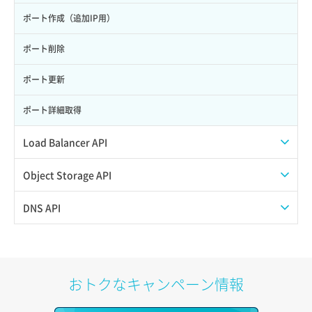
サーバー利用状況グラフ（CPU）
ポート作成（追加IP用）
サーバー利用状況グラフ（ディスクIO）
ポート削除
サーバー利用状況グラフ（トラフィック）
ポート更新
サーバー削除
ポート詳細取得
サーバー操作（起動/停止/再起動/強制停止）
Load Balancer API
サーバー設定切替
プール一覧取得
Object Storage API
サーバー詳細一覧取得
プール作成
Web公開
DNS API
サーバー詳細取得
プール削除
アカウント容量設定
ドメイン一覧取得
ポートアタッチ
プール更新
アカウント情報取得
ドメイン情報削除
おトクなキャンペーン情報
ポートデタッチ
プール詳細取得
オブジェクトアップロード
ドメイン情報更新