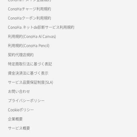
リスナー一覧取得
コンテナ詳細取得
OpenStack CLI
ConoHaチャージ利用規約
リスナー作成
ConoHaクーポン利用規約
Terraform
ラージオブジェクトアップロード(DLO)
ConoHa ネットde診断サービス利用規約
s3cmd
リスナー削除
ラージオブジェクトアップロード(SLO)
利用規約(ConoHa AI Canvas)
S3Proxy
リスナー更新
一時的Web公開
利用規約(ConoHa Pencil)
公開API(ConoHa VPS Ver.2.0)
契約代理店規約
リスナー詳細取得
特定商取引法に基づく表記
ロードバランサー一覧取得
資金決済法に基づく表示
サービス品質保証制度(SLA)
ロードバランサー削除
お問い合わせ
ロードバランサー更新
プライバシーポリシー
Cookieポリシー
ロードバランサー詳細取得
企業概要
ロードバランサー追加
サービス概要