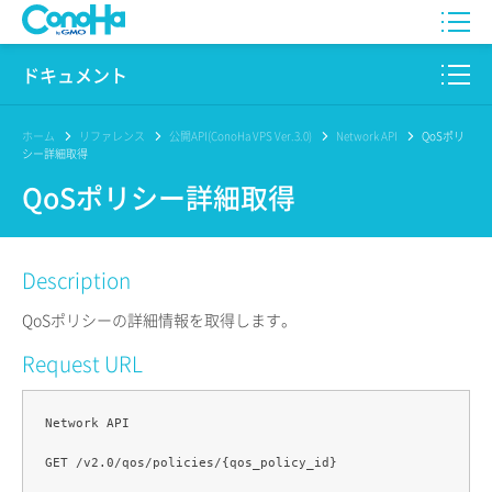
WING
ドキュメント
VPS
このサイトについて
ホーム
リファレンス
公開API(ConoHa VPS Ver.3.0)
Network API
QoSポリ
シー詳細取得
for GAME
プロダクト
QoSポリシー詳細取得
AI Canvas
リファレンス
Description
Pencil
リリースノート
QoSポリシーの詳細情報を取得します。
サービス一覧
Request URL
サポート
Network API

ログイン