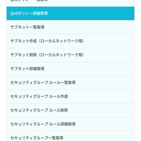
サブユーザーにロールを紐づけ
スナップショット詳細一覧取得
イメージ保存使用量取得
SSHキーペア作成
QoSポリシー詳細取得
サブユーザー一覧取得
スナップショット詳細取得（アイテム指定）
イメージ保存容量取得
SSHキーペア削除
サブネット一覧取得
サブユーザー作成
バックアップリストア
イメージ保存容量変更
SSHキーペア詳細取得
サブネット作成（ローカルネットワーク用）
サブユーザー削除
バックアップ一覧取得
イメージ削除
アタッチ済みポート一覧取得
サブネット削除（ローカルネットワーク用）
サブユーザー更新
バックアップ詳細一覧取得
イメージ詳細取得
アタッチ済みポート詳細取得
サブネット詳細取得
サブユーザー詳細取得
バックアップ詳細取得
アタッチ済みボリューム一覧
セキュリティグループ ルール一覧取得
トークン発行
ボリュームイメージ保存
アタッチ済みボリューム詳細取得
セキュリティグループ ルール作成
パーミッション一覧取得
ボリュームタイプ一覧取得
コンソールURL発行
セキュリティグループ ルール削除
ロールからパーミッションを紐づけ解除
ボリュームタイプ詳細取得
サーバーに紐づくアドレス取得
セキュリティグループ ルール詳細取得
ロールにパーミッションを紐づけ
ボリューム一覧取得
サーバーに紐づくアドレス取得（ネットワーク指定）
セキュリティグループ一覧取得