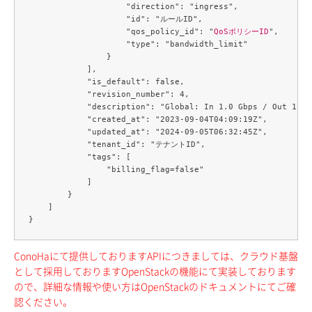
                    "direction": "ingress",

                    "id": "ルールID",

                    "qos_policy_id": "
QoSポリシーID
",

                    "type": "bandwidth_limit"

                }

            ],

            "is_default": false,

            "revision_number": 4,

            "description": "Global: In 1.0 Gbps / Out 1.0 G
            "created_at": "2023-09-04T04:09:19Z",

            "updated_at": "2024-09-05T06:32:45Z",

            "tenant_id": "テナントID",

            "tags": [

                "billing_flag=false"

            ]

        }

    ]

ConoHaにて提供しておりますAPIにつきましては、クラウド基盤
として採用しておりますOpenStackの機能にて実装しております
ので、詳細な情報や使い方はOpenStackのドキュメントにてご確
認ください。