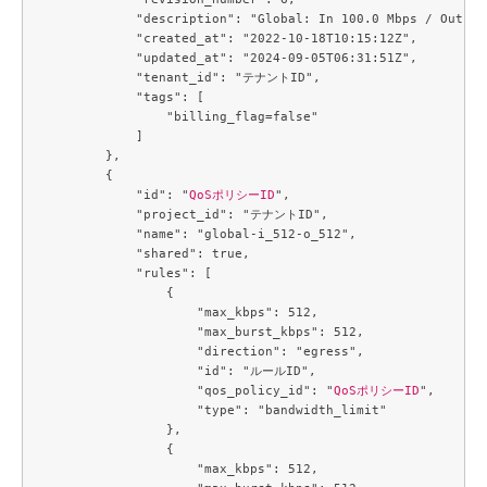
            "description": "Global: In 100.0 Mbps / Out 10
            "created_at": "2022-10-18T10:15:12Z",

            "updated_at": "2024-09-05T06:31:51Z",

            "tenant_id": "テナントID",

            "tags": [

                "billing_flag=false"

            ]

        },

        {

            "id": "
QoSポリシーID
",

            "project_id": "テナントID",

            "name": "global-i_512-o_512",

            "shared": true,

            "rules": [

                {

                    "max_kbps": 512,

                    "max_burst_kbps": 512,

                    "direction": "egress",

                    "id": "ルールID",

                    "qos_policy_id": "
QoSポリシーID
",

                    "type": "bandwidth_limit"

                },

                {

                    "max_kbps": 512,
