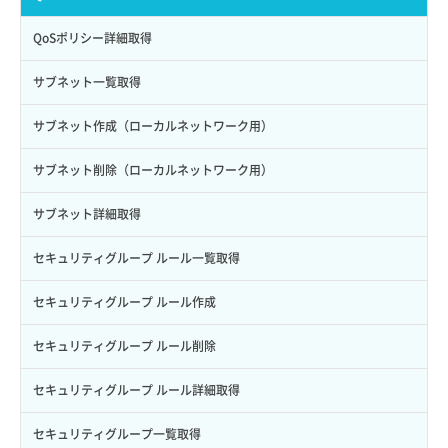
サブユーザーにロールを紐づけ
スナップショット詳細一覧取得
イメージ保存使用量取得
SSHキーペア作成
QoSポリシー詳細取得
サブユーザー一覧取得
スナップショット詳細取得（アイテム指定）
イメージ保存容量取得
SSHキーペア削除
サブネット一覧取得
サブユーザー作成
バックアップリストア
イメージ保存容量変更
SSHキーペア詳細取得
サブネット作成（ローカルネットワーク用）
サブユーザー削除
バックアップ一覧取得
イメージ削除
アタッチ済みポート一覧取得
サブネット削除（ローカルネットワーク用）
サブユーザー更新
バックアップ詳細一覧取得
イメージ詳細取得
アタッチ済みポート詳細取得
サブネット詳細取得
サブユーザー詳細取得
バックアップ詳細取得
アタッチ済みボリューム一覧
セキュリティグループ ルール一覧取得
トークン発行
ボリュームイメージ保存
アタッチ済みボリューム詳細取得
セキュリティグループ ルール作成
パーミッション一覧取得
ボリュームタイプ一覧取得
コンソールURL発行
セキュリティグループ ルール削除
ロールからパーミッションを紐づけ解除
ボリュームタイプ詳細取得
サーバーに紐づくアドレス取得
セキュリティグループ ルール詳細取得
ロールにパーミッションを紐づけ
ボリューム一覧取得
サーバーに紐づくアドレス取得（ネットワーク指定）
セキュリティグループ一覧取得