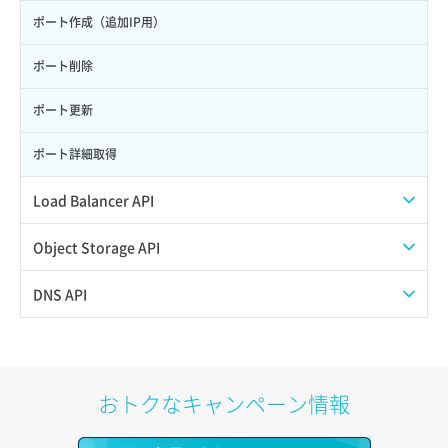
サーバー利用状況グラフ（CPU）
ポート作成（追加IP用）
サーバー利用状況グラフ（ディスクIO）
ポート削除
サーバー利用状況グラフ（トラフィック）
ポート更新
サーバー削除
ポート詳細取得
サーバー操作（起動/停止/再起動/強制停止）
Load Balancer API
サーバー設定切替
プール一覧取得
Object Storage API
サーバー詳細一覧取得
プール作成
Web公開
DNS API
サーバー詳細取得
プール削除
アカウント容量設定
ドメイン一覧取得
ポートアタッチ
プール更新
アカウント情報取得
ドメイン情報削除
おトクなキャンペーン情報
ポートデタッチ
プール詳細取得
オブジェクトアップロード
ドメイン情報更新