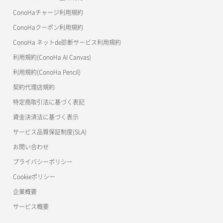
リスナー一覧取得
コンテナ詳細取得
OpenStack CLI
ConoHaチャージ利用規約
リスナー作成
ConoHaクーポン利用規約
Terraform
ラージオブジェクトアップロード(DLO)
ConoHa ネットde診断サービス利用規約
s3cmd
リスナー削除
ラージオブジェクトアップロード(SLO)
利用規約(ConoHa AI Canvas)
S3Proxy
リスナー更新
一時的Web公開
利用規約(ConoHa Pencil)
公開API(ConoHa VPS Ver.2.0)
契約代理店規約
リスナー詳細取得
特定商取引法に基づく表記
ロードバランサー一覧取得
資金決済法に基づく表示
サービス品質保証制度(SLA)
ロードバランサー削除
お問い合わせ
ロードバランサー更新
プライバシーポリシー
Cookieポリシー
ロードバランサー詳細取得
企業概要
ロードバランサー追加
サービス概要