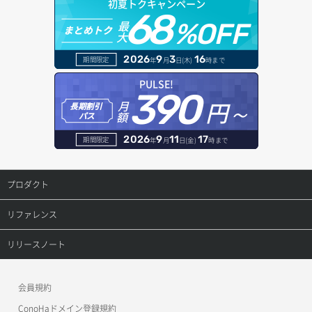
初夏トクキャンペーン
ボリュームアタッチ
ヘルスモニタ一覧取得
68
オブジェクトダウンロード
ドメイン情報登録
最
%OFF
まとめトク
大
ボリュームデタッチ
ヘルスモニタ作成
オブジェクトバージョン管理
ドメイン詳細取得
2026
9
3
16
期間限定
年
月
日(木)
時まで
ヘルスモニタ削除
オブジェクト一覧取得
レコード一覧取得
PULSE!
390
円～
月
ヘルスモニタ更新
オブジェクト削除
長期割引
レコード作成
額
パス
ヘルスモニタ詳細取得
オブジェクト削除予約
レコード削除
2026
9
11
17
期間限定
年
月
日(金)
時まで
メンバー一覧
オブジェクト複製
レコード更新
プロダクト
メンバー削除
オブジェクト詳細取得
レコード詳細取得
プロダクトトップ
リファレンス
メンバー更新
コンテナ一覧取得
ConoHa VPS(Ver.3.0)
リファレンストップ
リリースノート
メンバー詳細取得
コンテナ作成
ConoHa VPS(Ver.2.0)
公開API(ConoHa VPS Ver.3.0)
リリースノートトップ
会員規約
メンバー追加
コンテナ削除
ConoHa for GAME
MCP Server
ConoHaドメイン登録規約