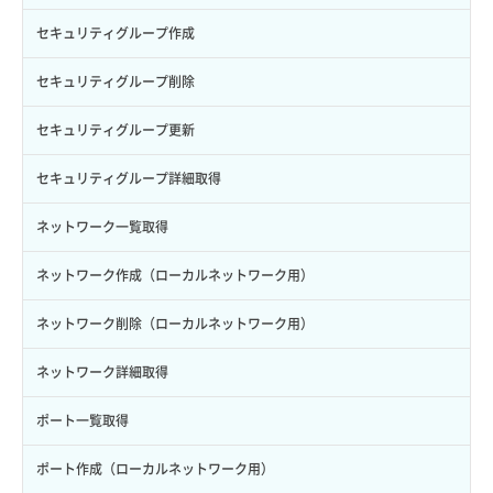
ロール一覧取得
ボリューム作成
サーバーに紐づくセキュリティグループ取得
セキュリティグループ作成
ロール作成
ボリューム削除
サーバープラン一覧取得
セキュリティグループ削除
ロール削除
ボリューム更新
サーバープラン変更
セキュリティグループ更新
ロール更新
ボリューム詳細一覧取得
サーバープラン詳細一覧取得
セキュリティグループ詳細取得
ロール詳細取得
ボリューム詳細取得
サーバープラン詳細取得
ネットワーク一覧取得
自動バックアップ有効化
サーバーメタデータ取得
ネットワーク作成（ローカルネットワーク用）
自動バックアップ無効化
サーバーメタデータ更新（ネームタグ変更）
ネットワーク削除（ローカルネットワーク用）
サーバー一覧取得
ネットワーク詳細取得
サーバー作成
ポート一覧取得
サーバー再構築（OS再インストール）
ポート作成（ローカルネットワーク用）