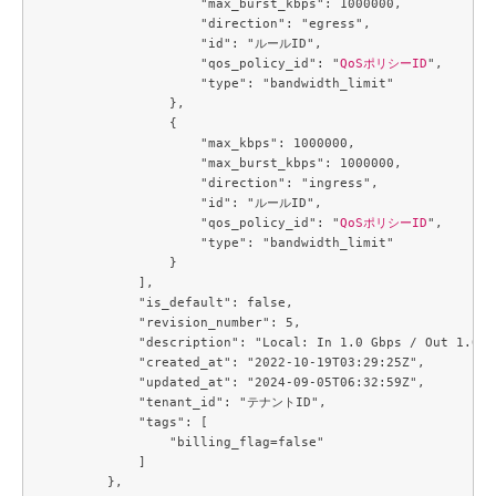
                    "max_burst_kbps": 1000000,

                    "direction": "egress",

                    "id": "ルールID",

                    "qos_policy_id": "
QoSポリシーID
",

                    "type": "bandwidth_limit"

                },

                {

                    "max_kbps": 1000000,

                    "max_burst_kbps": 1000000,

                    "direction": "ingress",

                    "id": "ルールID",

                    "qos_policy_id": "
QoSポリシーID
",

                    "type": "bandwidth_limit"

                }

            ],

            "is_default": false,

            "revision_number": 5,

            "description": "Local: In 1.0 Gbps / Out 1.0 Gb
            "created_at": "2022-10-19T03:29:25Z",

            "updated_at": "2024-09-05T06:32:59Z",

            "tenant_id": "テナントID",

            "tags": [

                "billing_flag=false"

            ]

        },
