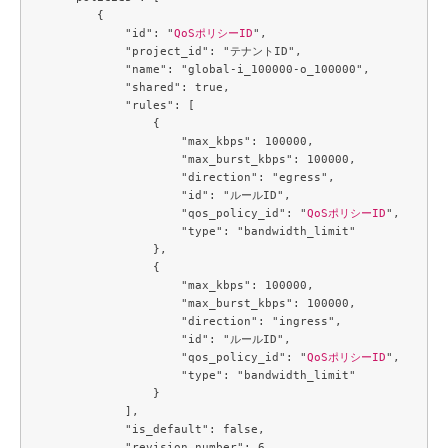
        {

            "id": "
QoSポリシーID
",

            "project_id": "テナントID",

            "name": "global-i_100000-o_100000",

            "shared": true,

            "rules": [

                {

                    "max_kbps": 100000,

                    "max_burst_kbps": 100000,

                    "direction": "egress",

                    "id": "ルールID",

                    "qos_policy_id": "
QoSポリシーID
",

                    "type": "bandwidth_limit"

                },

                {

                    "max_kbps": 100000,

                    "max_burst_kbps": 100000,

                    "direction": "ingress",

                    "id": "ルールID",

                    "qos_policy_id": "
QoSポリシーID
",

                    "type": "bandwidth_limit"

                }

            ],

            "is_default": false,

            "revision_number": 6,
