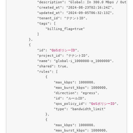
            "description": "Global: In 300.0 Mbps / Out 30
            "created_at": "2024-08-23T02:16:24Z",

            "updated_at": "2024-09-05T06:32:13Z",

            "tenant_id": "テナントID",

            "tags": [

                "billing_flag=true"

            ]

        },

        {

            "id": "
QoSポリシーID
",

            "project_id": "テナントID",

            "name": "global-i_1000000-o_1000000",

            "shared": true,

            "rules": [

                {

                    "max_kbps": 1000000,

                    "max_burst_kbps": 1000000,

                    "direction": "egress",

                    "id": "ルールID",

                    "qos_policy_id": "
QoSポリシーID
",

                    "type": "bandwidth_limit"

                },

                {

                    "max_kbps": 1000000,

                    "max_burst_kbps": 1000000,
