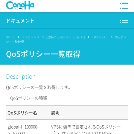
WING
ドキュメント
VPS
このサイトについて
ホーム
リファレンス
公開API(ConoHa VPS Ver.3.0)
Network API
QoSポリ
シー一覧取得
for GAME
プロダクト
QoSポリシー一覧取得
AI Canvas
リファレンス
Description
Pencil
リリースノート
QoSポリシーの一覧を取得します。
サービス一覧
・QoSポリシーの種類
サポート
QoSポリシー名
説明
ログイン
global-i_100000-
VPSに標準で設定されるQoSポリシー
o_100000
「In 100.0 Mbps / Out 100.0 Mbps」。