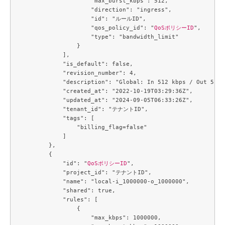
                    "max_burst_kbps": 512,

                    "direction": "ingress",

                    "id": "ルールID",

                    "qos_policy_id": "
QoSポリシーID
",

                    "type": "bandwidth_limit"

                }

            ],

            "is_default": false,

            "revision_number": 4,

            "description": "Global: In 512 kbps / Out 512 k
            "created_at": "2022-10-19T03:29:36Z",

            "updated_at": "2024-09-05T06:33:26Z",

            "tenant_id": "テナントID",

            "tags": [

                "billing_flag=false"

            ]

        },

        {

            "id": "
QoSポリシーID
",

            "project_id": "テナントID",

            "name": "local-i_1000000-o_1000000",

            "shared": true,

            "rules": [

                {

                    "max_kbps": 1000000,
