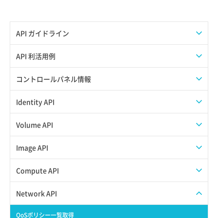
API ガイドライン
APIのご利用について
API 利活用例
APIでAPIサブユーザーを作成する
コントロールパネル情報
APIでVPSにISOイメージを挿入する
APIユーザーを作成する
Identity API
APIでVPSを作成する
API情報を確認する
Credential一覧取得
Volume API
Credential作成
スナップショット一覧取得
Image API
Credential削除
スナップショット作成
ISOイメージアップロード
Compute API
Credential詳細取得
スナップショット削除
ISOイメージ作成
ISOイメージ挿入/排出
Network API
サブユーザーからロールを紐づけ解除
スナップショット復元
イメージ一覧取得
SSHキーペア一覧取得
QoSポリシー一覧取得