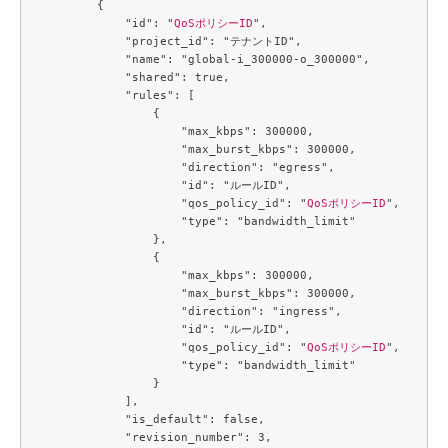
        {

            "id": "
QoSポリシーID
",

            "project_id": "テナントID",

            "name": "global-i_300000-o_300000",

            "shared": true,

            "rules": [

                {

                    "max_kbps": 300000,

                    "max_burst_kbps": 300000,

                    "direction": "egress",

                    "id": "ルールID",

                    "qos_policy_id": "
QoSポリシーID
",

                    "type": "bandwidth_limit"

                },

                {

                    "max_kbps": 300000,

                    "max_burst_kbps": 300000,

                    "direction": "ingress",

                    "id": "ルールID",

                    "qos_policy_id": "
QoSポリシーID
",

                    "type": "bandwidth_limit"

                }

            ],

            "is_default": false,

            "revision_number": 3,
