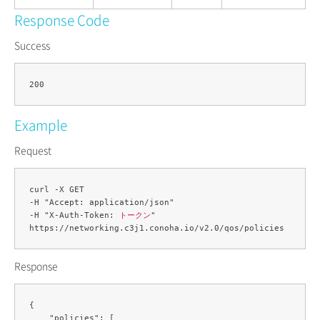
Response Code
Success
Example
Request
curl -X GET 

-H "Accept: application/json" 

-H "X-Auth-Token: 
トークン
" 

Response
{

    "policies": [
