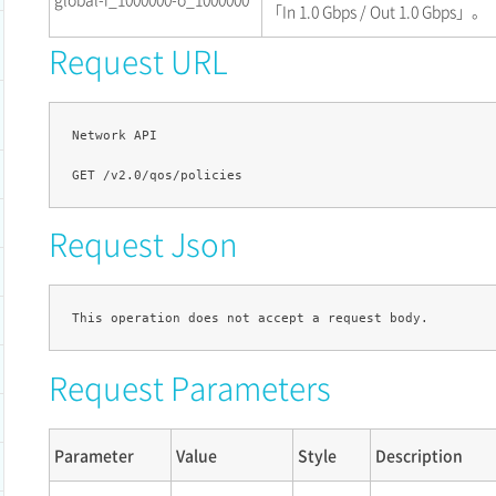
「In 1.0 Gbps / Out 1.0 Gbps」。
Request URL
Network API

Request Json
Request Parameters
Parameter
Value
Style
Description