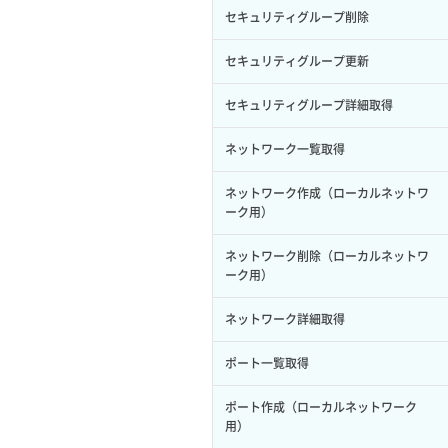
サーバープラン一覧取得
セキュリティグループ削除
ロール削除
ボリューム更新
サーバープラン変更
セキュリティグループ更新
ロール更新
ボリューム詳細一覧取得
サーバープラン詳細一覧取得
セキュリティグループ詳細取得
ロール詳細取得
ボリューム詳細取得
サーバープラン詳細取得
ネットワーク一覧取得
自動バックアップ有効化
サーバーメタデータ取得
ネットワーク作成（ローカルネットワ
自動バックアップ無効化
ーク用）
サーバーメタデータ更新（ネームタグ
変更）
ネットワーク削除（ローカルネットワ
ーク用）
サーバー一覧取得
ネットワーク詳細取得
サーバー作成
ポート一覧取得
サーバー再構築（OS再インストール）
ポート作成（ローカルネットワーク
用）
サーバー利用状況グラフ（CPU）