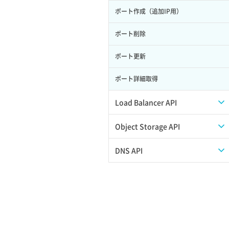
ポート作成（追加IP用）
サーバー利用状況グラフ（ディスク
IO）
ポート削除
サーバー利用状況グラフ（トラフィッ
ク）
ポート更新
サーバー削除
ポート詳細取得
サーバー操作（起動/停止/再起動/強制
Load Balancer API
停止）
プール一覧取得
Object Storage API
サーバー設定切替
プール作成
Web公開
DNS API
サーバー詳細一覧取得
プール削除
アカウント容量設定
ドメイン一覧取得
サーバー詳細取得
プール更新
アカウント情報取得
ドメイン情報削除
ポートアタッチ
プール詳細取得
オブジェクトアップロード
ドメイン情報更新
ポートデタッチ