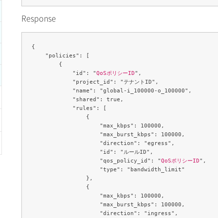
Response
{

    "policies": [

        {

            "id": "
QoSポリシーID
",

            "project_id": "テナントID",

            "name": "global-i_100000-o_100000",

            "shared": true,

            "rules": [

                {

                    "max_kbps": 100000,

                    "max_burst_kbps": 100000,

                    "direction": "egress",

                    "id": "ルールID",

                    "qos_policy_id": "
QoSポリシーID
",

                    "type": "bandwidth_limit"

                },

                {

                    "max_kbps": 100000,

                    "max_burst_kbps": 100000,

                    "direction": "ingress",
