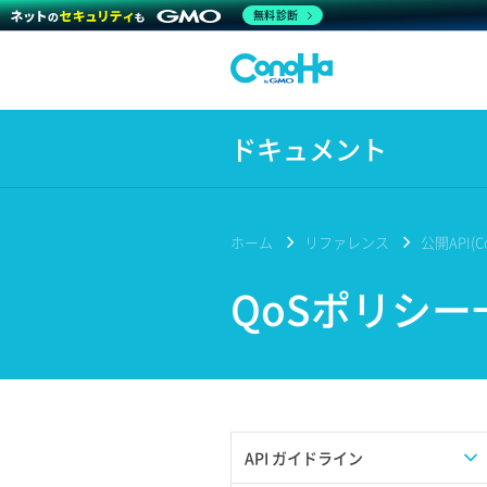
無料診断
ドキュメント
ホーム
リファレンス
公開API(Co
QoSポリシー
API ガイドライン