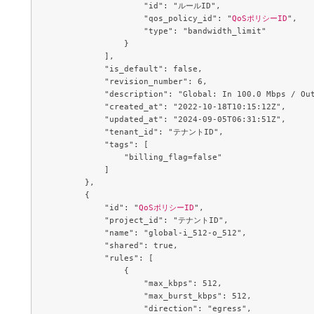
                    "id": "ルールID",

                    "qos_policy_id": "
QoSポリシーID
",

                    "type": "bandwidth_limit"

                }

            ],

            "is_default": false,

            "revision_number": 6,

            "description": "Global: In 100.0 Mbps / Out
            "created_at": "2022-10-18T10:15:12Z",

            "updated_at": "2024-09-05T06:31:51Z",

            "tenant_id": "テナントID",

            "tags": [

                "billing_flag=false"

            ]

        },

        {

            "id": "
QoSポリシーID
",

            "project_id": "テナントID",

            "name": "global-i_512-o_512",

            "shared": true,

            "rules": [

                {

                    "max_kbps": 512,

                    "max_burst_kbps": 512,

                    "direction": "egress",
