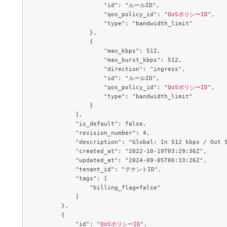
                    "id": "ルールID",

                    "qos_policy_id": "
QoSポリシーID
",

                    "type": "bandwidth_limit"

                },

                {

                    "max_kbps": 512,

                    "max_burst_kbps": 512,

                    "direction": "ingress",

                    "id": "ルールID",

                    "qos_policy_id": "
QoSポリシーID
",

                    "type": "bandwidth_limit"

                }

            ],

            "is_default": false,

            "revision_number": 4,

            "description": "Global: In 512 kbps / Out 5
            "created_at": "2022-10-19T03:29:36Z",

            "updated_at": "2024-09-05T06:33:26Z",

            "tenant_id": "テナントID",

            "tags": [

                "billing_flag=false"

            ]

        },

        {

            "id": "
QoSポリシーID
",
