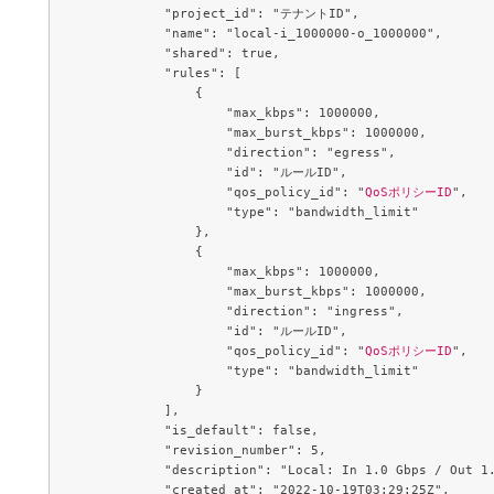
            "project_id": "テナントID",

            "name": "local-i_1000000-o_1000000",

            "shared": true,

            "rules": [

                {

                    "max_kbps": 1000000,

                    "max_burst_kbps": 1000000,

                    "direction": "egress",

                    "id": "ルールID",

                    "qos_policy_id": "
QoSポリシーID
",

                    "type": "bandwidth_limit"

                },

                {

                    "max_kbps": 1000000,

                    "max_burst_kbps": 1000000,

                    "direction": "ingress",

                    "id": "ルールID",

                    "qos_policy_id": "
QoSポリシーID
",

                    "type": "bandwidth_limit"

                }

            ],

            "is_default": false,

            "revision_number": 5,

            "description": "Local: In 1.0 Gbps / Out 1.
            "created_at": "2022-10-19T03:29:25Z",
