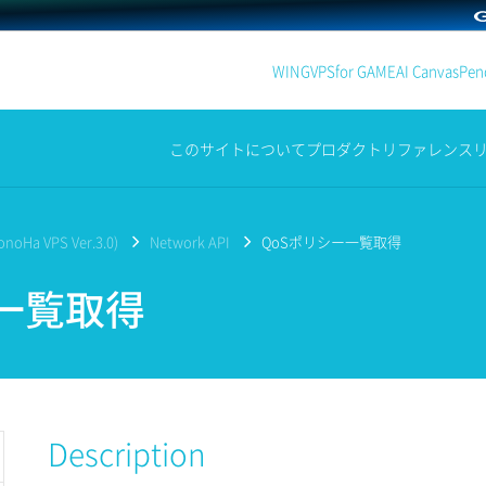
WING
VPS
for GAME
AI Canvas
Penc
このサイトについて
プロダクト
リファレンス
noHa VPS Ver.3.0)
Network API
QoSポリシー一覧取得
一覧取得
Description