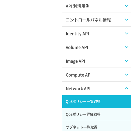
APIのご利用について
API 利活用例
APIでAPIサブユーザーを作成する
コントロールパネル情報
APIでVPSにISOイメージを挿入する
APIユーザーを作成する
Identity API
APIでVPSを作成する
API情報を確認する
Credential一覧取得
Volume API
Credential作成
スナップショット一覧取得
Image API
Credential削除
スナップショット作成
ISOイメージアップロード
Compute API
Credential詳細取得
スナップショット削除
ISOイメージ作成
ISOイメージ挿入/排出
Network API
サブユーザーからロールを紐づけ解除
スナップショット復元
イメージ一覧取得
SSHキーペア一覧取得
QoSポリシー一覧取得
サブユーザーにロールを紐づけ
スナップショット詳細一覧取得
イメージ保存使用量取得
SSHキーペア作成
QoSポリシー詳細取得
サブユーザー一覧取得
スナップショット詳細取得（アイテム
イメージ保存容量取得
SSHキーペア削除
サブネット一覧取得
指定）