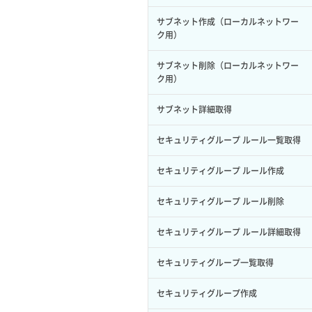
サブユーザー作成
イメージ保存容量変更
SSHキーペア詳細取得
サブネット作成（ローカルネットワー
バックアップリストア
ク用）
サブユーザー削除
イメージ削除
アタッチ済みポート一覧取得
バックアップ一覧取得
サブネット削除（ローカルネットワー
サブユーザー更新
イメージ詳細取得
ク用）
アタッチ済みポート詳細取得
バックアップ詳細一覧取得
サブユーザー詳細取得
サブネット詳細取得
アタッチ済みボリューム一覧
バックアップ詳細取得
トークン発行
セキュリティグループ ルール一覧取得
アタッチ済みボリューム詳細取得
ボリュームイメージ保存
パーミッション一覧取得
セキュリティグループ ルール作成
コンソールURL発行
ボリュームタイプ一覧取得
ロールからパーミッションを紐づけ解
セキュリティグループ ルール削除
サーバーに紐づくアドレス取得
除
ボリュームタイプ詳細取得
セキュリティグループ ルール詳細取得
サーバーに紐づくアドレス取得（ネッ
ロールにパーミッションを紐づけ
ボリューム一覧取得
トワーク指定）
セキュリティグループ一覧取得
ロール一覧取得
ボリューム作成
サーバーに紐づくセキュリティグルー
プ取得
セキュリティグループ作成
ロール作成
ボリューム削除