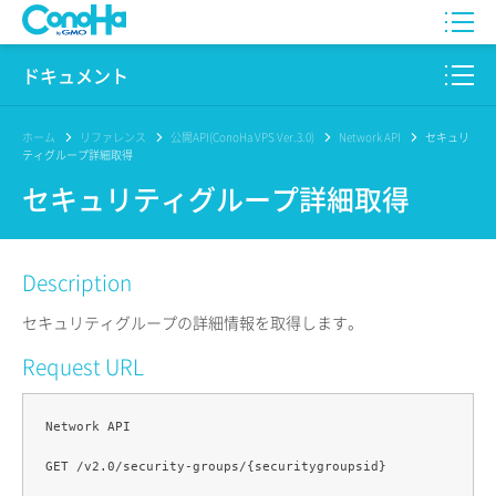
WING
ドキュメント
VPS
このサイトについて
ホーム
リファレンス
公開API(ConoHa VPS Ver.3.0)
Network API
セキュリ
ティグループ詳細取得
for GAME
プロダクト
セキュリティグループ詳細取得
AI Canvas
リファレンス
Description
Pencil
リリースノート
セキュリティグループの詳細情報を取得します。
サービス一覧
Request URL
サポート
Network API

ログイン