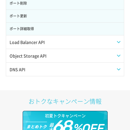
サーバー利用状況グラフ（ディスクIO）
ポート削除
サーバー利用状況グラフ（トラフィック）
ポート更新
サーバー削除
ポート詳細取得
サーバー操作（起動/停止/再起動/強制停止）
Load Balancer API
サーバー設定切替
プール一覧取得
Object Storage API
サーバー詳細一覧取得
プール作成
Web公開
DNS API
サーバー詳細取得
プール削除
アカウント容量設定
ドメイン一覧取得
ポートアタッチ
プール更新
アカウント情報取得
ドメイン情報削除
おトクなキャンペーン情報
ポートデタッチ
プール詳細取得
オブジェクトアップロード
ドメイン情報更新
初夏トクキャンペーン
ボリュームアタッチ
ヘルスモニタ一覧取得
68
オブジェクトダウンロード
ドメイン情報登録
最
%OFF
まとめトク
大
ボリュームデタッチ