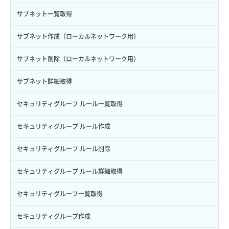
サブユーザー一覧取得
スナップショット詳細取得（アイテム指定）
イメージ保存容量取得
SSHキーペア削除
サブネット一覧取得
サブユーザー作成
バックアップリストア
イメージ保存容量変更
SSHキーペア詳細取得
サブネット作成（ローカルネットワーク用）
サブユーザー削除
バックアップ一覧取得
イメージ削除
アタッチ済みポート一覧取得
サブネット削除（ローカルネットワーク用）
サブユーザー更新
バックアップ詳細一覧取得
イメージ詳細取得
アタッチ済みポート詳細取得
サブネット詳細取得
サブユーザー詳細取得
バックアップ詳細取得
アタッチ済みボリューム一覧
セキュリティグループ ルール一覧取得
トークン発行
ボリュームイメージ保存
アタッチ済みボリューム詳細取得
セキュリティグループ ルール作成
パーミッション一覧取得
ボリュームタイプ一覧取得
コンソールURL発行
セキュリティグループ ルール削除
ロールからパーミッションを紐づけ解除
ボリュームタイプ詳細取得
サーバーに紐づくアドレス取得
セキュリティグループ ルール詳細取得
ロールにパーミッションを紐づけ
ボリューム一覧取得
サーバーに紐づくアドレス取得（ネットワーク指定）
セキュリティグループ一覧取得
ロール一覧取得
ボリューム作成
サーバーに紐づくセキュリティグループ取得
セキュリティグループ作成