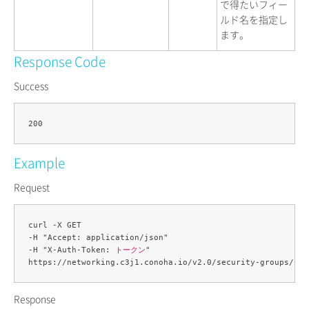
で得たいフィー
ルド名を指定し
ます。
Response Code
Success
Example
Request
curl -X GET 

-H "Accept: application/json" 

-H "X-Auth-Token: 
トークン
" 

https://networking.c3j1.conoha.io/v2.0/security-groups/
セキ
Response