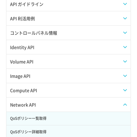
API ガイドライン
APIのご利用について
API 利活用例
APIでAPIサブユーザーを作成する
コントロールパネル情報
APIでVPSにISOイメージを挿入する
APIユーザーを作成する
Identity API
APIでVPSを作成する
API情報を確認する
Credential一覧取得
Volume API
Credential作成
スナップショット一覧取得
Image API
Credential削除
スナップショット作成
ISOイメージアップロード
Compute API
Credential詳細取得
スナップショット削除
ISOイメージ作成
ISOイメージ挿入/排出
Network API
サブユーザーからロールを紐づけ解除
スナップショット復元
イメージ一覧取得
SSHキーペア一覧取得
QoSポリシー一覧取得
サブユーザーにロールを紐づけ
スナップショット詳細一覧取得
イメージ保存使用量取得
SSHキーペア作成
QoSポリシー詳細取得