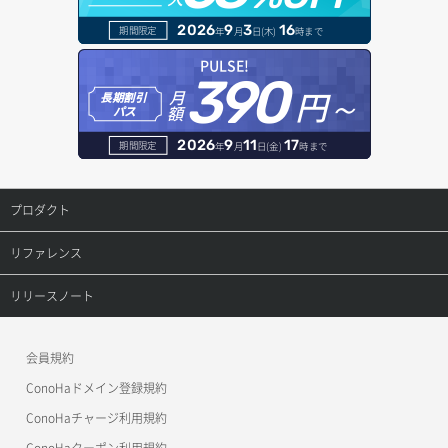
ヘルスモニタ作成
オブジェクトバージョン管理
ドメイン詳細取得
2026
9
3
16
期間限定
年
月
日(木)
時まで
ヘルスモニタ削除
オブジェクト一覧取得
レコード一覧取得
PULSE!
390
円～
月
ヘルスモニタ更新
オブジェクト削除
長期割引
レコード作成
額
パス
ヘルスモニタ詳細取得
オブジェクト削除予約
レコード削除
2026
9
11
17
期間限定
年
月
日(金)
時まで
メンバー一覧
オブジェクト複製
レコード更新
プロダクト
メンバー削除
オブジェクト詳細取得
レコード詳細取得
プロダクトトップ
リファレンス
メンバー更新
コンテナ一覧取得
ConoHa VPS(Ver.3.0)
リファレンストップ
リリースノート
メンバー詳細取得
コンテナ作成
ConoHa VPS(Ver.2.0)
公開API(ConoHa VPS Ver.3.0)
リリースノートトップ
会員規約
メンバー追加
コンテナ削除
ConoHa for GAME
MCP Server
ConoHaドメイン登録規約
リスナー一覧取得
コンテナ詳細取得
OpenStack CLI
ConoHaチャージ利用規約
リスナー作成
ConoHaクーポン利用規約