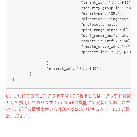
				"tenant_id": "テナントID",

				"security_group_id": "セキュリティグループID",

				"ethertype": "IPv4",

				"direction": "ingress",

				"protocol": null,

				"port_range_min": null,

				"port_range_max": null,

				"remote_ip_prefix": null,

				"remote_group_id": "セキュリティグループID",

				"project_id": "テナントID"

			}

		],

		"project_id": "テナントID"

	}

ConoHaにて提供しておりますAPIにつきましては、クラウド基盤
として採用しておりますOpenStackの機能にて実装しております
ので、詳細な情報や使い方はOpenStackのドキュメントにてご確
認ください。