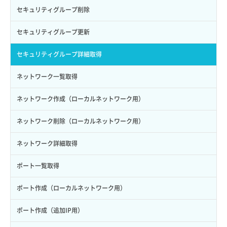
ロール作成
ボリューム削除
サーバープラン一覧取得
セキュリティグループ削除
ロール削除
ボリューム更新
サーバープラン変更
セキュリティグループ更新
ロール更新
ボリューム詳細一覧取得
サーバープラン詳細一覧取得
セキュリティグループ詳細取得
ロール詳細取得
ボリューム詳細取得
サーバープラン詳細取得
ネットワーク一覧取得
自動バックアップ有効化
サーバーメタデータ取得
ネットワーク作成（ローカルネットワーク用）
自動バックアップ無効化
サーバーメタデータ更新（ネームタグ変更）
ネットワーク削除（ローカルネットワーク用）
サーバー一覧取得
ネットワーク詳細取得
サーバー作成
ポート一覧取得
サーバー再構築（OS再インストール）
ポート作成（ローカルネットワーク用）
サーバー利用状況グラフ（CPU）
ポート作成（追加IP用）