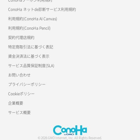
Terraform
ラージオブジェクトアップロード(DLO)
ConoHa ネットde診断サービス利用規約
s3cmd
リスナー削除
ラージオブジェクトアップロード(SLO)
利用規約(ConoHa AI Canvas)
S3Proxy
リスナー更新
一時的Web公開
利用規約(ConoHa Pencil)
公開API(ConoHa VPS Ver.2.0)
契約代理店規約
リスナー詳細取得
特定商取引法に基づく表記
ロードバランサー一覧取得
資金決済法に基づく表示
サービス品質保証制度(SLA)
ロードバランサー削除
お問い合わせ
ロードバランサー更新
プライバシーポリシー
Cookieポリシー
ロードバランサー詳細取得
企業概要
ロードバランサー追加
サービス概要
© 2026 GMO Internet, Inc. All Rights Reserved.