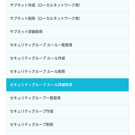
サブユーザー作成
バックアップリストア
イメージ保存容量変更
SSHキーペア詳細取得
サブネット作成（ローカルネットワーク用）
サブユーザー削除
バックアップ一覧取得
イメージ削除
アタッチ済みポート一覧取得
サブネット削除（ローカルネットワーク用）
サブユーザー更新
バックアップ詳細一覧取得
イメージ詳細取得
アタッチ済みポート詳細取得
サブネット詳細取得
サブユーザー詳細取得
バックアップ詳細取得
アタッチ済みボリューム一覧
セキュリティグループ ルール一覧取得
トークン発行
ボリュームイメージ保存
アタッチ済みボリューム詳細取得
セキュリティグループ ルール作成
パーミッション一覧取得
ボリュームタイプ一覧取得
コンソールURL発行
セキュリティグループ ルール削除
ロールからパーミッションを紐づけ解除
ボリュームタイプ詳細取得
サーバーに紐づくアドレス取得
セキュリティグループ ルール詳細取得
ロールにパーミッションを紐づけ
ボリューム一覧取得
サーバーに紐づくアドレス取得（ネットワーク指定）
セキュリティグループ一覧取得
ロール一覧取得
ボリューム作成
サーバーに紐づくセキュリティグループ取得
セキュリティグループ作成
ロール作成
ボリューム削除
サーバープラン一覧取得
セキュリティグループ削除
ロール削除
ボリューム更新