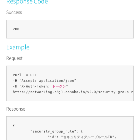
Response Code
Success
Example
Request
curl -X GET 

-H "Accept: application/json" 

-H "X-Auth-Token: 
トークン
" 

https://networking.c3j1.conoha.io/v2.0/security-group-rule
Response
{

	"security_group_rule": {

		"id": "セキュリティグループルールID",
