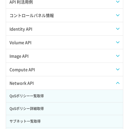
APIのご利用について
API 利活用例
APIでAPIサブユーザーを作成する
コントロールパネル情報
APIでVPSにISOイメージを挿入する
APIユーザーを作成する
Identity API
APIでVPSを作成する
API情報を確認する
Credential一覧取得
Volume API
Credential作成
スナップショット一覧取得
Image API
Credential削除
スナップショット作成
ISOイメージアップロード
Compute API
Credential詳細取得
スナップショット削除
ISOイメージ作成
ISOイメージ挿入/排出
Network API
サブユーザーからロールを紐づけ解除
スナップショット復元
イメージ一覧取得
SSHキーペア一覧取得
QoSポリシー一覧取得
サブユーザーにロールを紐づけ
スナップショット詳細一覧取得
イメージ保存使用量取得
SSHキーペア作成
QoSポリシー詳細取得
サブユーザー一覧取得
スナップショット詳細取得（アイテム指定）
イメージ保存容量取得
SSHキーペア削除
サブネット一覧取得