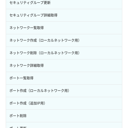
サーバープラン変更
セキュリティグループ更新
ロール更新
ボリューム詳細一覧取得
サーバープラン詳細一覧取得
セキュリティグループ詳細取得
ロール詳細取得
ボリューム詳細取得
サーバープラン詳細取得
ネットワーク一覧取得
自動バックアップ有効化
サーバーメタデータ取得
ネットワーク作成（ローカルネットワーク用）
自動バックアップ無効化
サーバーメタデータ更新（ネームタグ変更）
ネットワーク削除（ローカルネットワーク用）
サーバー一覧取得
ネットワーク詳細取得
サーバー作成
ポート一覧取得
サーバー再構築（OS再インストール）
ポート作成（ローカルネットワーク用）
サーバー利用状況グラフ（CPU）
ポート作成（追加IP用）
サーバー利用状況グラフ（ディスクIO）
ポート削除
サーバー利用状況グラフ（トラフィック）