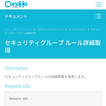
WING
ドキュメント
VPS
このサイトについて
ホーム
リファレンス
公開API(ConoHa VPS Ver.3.0)
Network API
セキュリ
ティグループ ルール詳細取得
for GAME
プロダクト
セキュリティグループ ルール詳細取
得
AI Canvas
リファレンス
Pencil
リリースノート
Description
サービス一覧
セキュリティグループルールの詳細情報を取得します。
サポート
Request URL
ログイン
Network API
