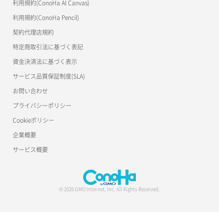
利用規約(ConoHa AI Canvas)
S3Proxy
リスナー更新
一時的Web公開
利用規約(ConoHa Pencil)
公開API(ConoHa VPS Ver.2.0)
契約代理店規約
リスナー詳細取得
特定商取引法に基づく表記
ロードバランサー一覧取得
資金決済法に基づく表示
サービス品質保証制度(SLA)
ロードバランサー削除
お問い合わせ
ロードバランサー更新
プライバシーポリシー
Cookieポリシー
ロードバランサー詳細取得
企業概要
ロードバランサー追加
サービス概要
© 2026 GMO Internet, Inc. All Rights Reserved.