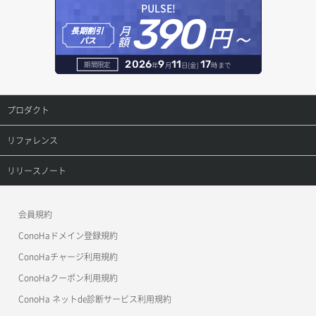
レコード一覧取得
PULSE!
390
円～
月
ヘルスモニタ更新
オブジェクト削除
長期割引
レコード作成
額
パス
ヘルスモニタ詳細取得
オブジェクト削除予約
レコード削除
2026
9
11
17
期間限定
年
月
日(金)
時まで
メンバー一覧
オブジェクト複製
レコード更新
プロダクト
メンバー削除
オブジェクト詳細取得
レコード詳細取得
プロダクトトップ
リファレンス
メンバー更新
コンテナ一覧取得
ConoHa VPS(Ver.3.0)
リファレンストップ
リリースノート
メンバー詳細取得
コンテナ作成
ConoHa VPS(Ver.2.0)
公開API(ConoHa VPS Ver.3.0)
リリースノートトップ
会員規約
メンバー追加
コンテナ削除
ConoHa for GAME
MCP Server
ConoHaドメイン登録規約
リスナー一覧取得
コンテナ詳細取得
OpenStack CLI
ConoHaチャージ利用規約
リスナー作成
ConoHaクーポン利用規約
Terraform
ラージオブジェクトアップロード(DLO)
ConoHa ネットde診断サービス利用規約
s3cmd
リスナー削除
ラージオブジェクトアップロード(SLO)