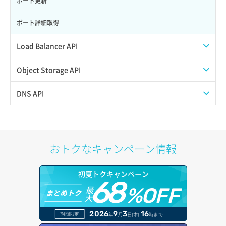
ポート更新
サーバー削除
ポート詳細取得
サーバー操作（起動/停止/再起動/強制停止）
Load Balancer API
サーバー設定切替
プール一覧取得
Object Storage API
サーバー詳細一覧取得
プール作成
Web公開
DNS API
サーバー詳細取得
プール削除
アカウント容量設定
ドメイン一覧取得
ポートアタッチ
プール更新
アカウント情報取得
ドメイン情報削除
おトクなキャンペーン情報
ポートデタッチ
プール詳細取得
オブジェクトアップロード
ドメイン情報更新
初夏トクキャンペーン
ボリュームアタッチ
ヘルスモニタ一覧取得
68
オブジェクトダウンロード
ドメイン情報登録
最
%OFF
まとめトク
大
ボリュームデタッチ
ヘルスモニタ作成
オブジェクトバージョン管理
ドメイン詳細取得
2026
9
3
16
期間限定
年
月
日(木)
時まで
ヘルスモニタ削除
オブジェクト一覧取得