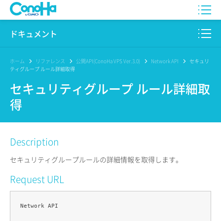
WING
ドキュメント
VPS
このサイトについて
ホーム
リファレンス
公開API(ConoHa VPS Ver.3.0)
Network API
セキュリ
ティグループ ルール詳細取得
for GAME
プロダクト
セキュリティグループ ルール詳細取
得
AI Canvas
リファレンス
Pencil
リリースノート
Description
サービス一覧
セキュリティグループルールの詳細情報を取得します。
サポート
Request URL
ログイン
Network API
