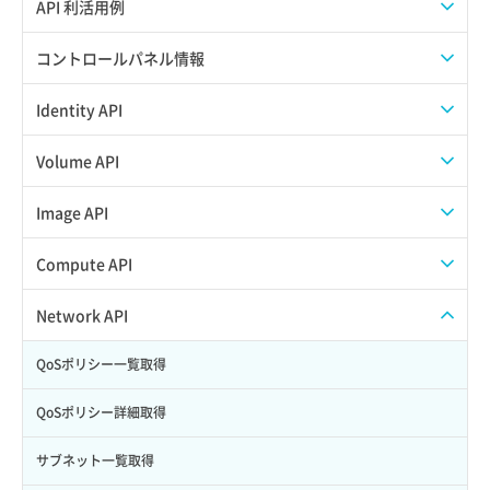
APIのご利用について
API 利活用例
APIでAPIサブユーザーを作成する
コントロールパネル情報
APIでVPSにISOイメージを挿入する
APIユーザーを作成する
Identity API
APIでVPSを作成する
API情報を確認する
Credential一覧取得
Volume API
Credential作成
スナップショット一覧取得
Image API
Credential削除
スナップショット作成
ISOイメージアップロード
Compute API
Credential詳細取得
スナップショット削除
ISOイメージ作成
ISOイメージ挿入/排出
Network API
サブユーザーからロールを紐づけ解除
スナップショット復元
イメージ一覧取得
SSHキーペア一覧取得
QoSポリシー一覧取得
サブユーザーにロールを紐づけ
スナップショット詳細一覧取得
イメージ保存使用量取得
SSHキーペア作成
QoSポリシー詳細取得
サブユーザー一覧取得
スナップショット詳細取得（アイテム指定）
イメージ保存容量取得
SSHキーペア削除
サブネット一覧取得