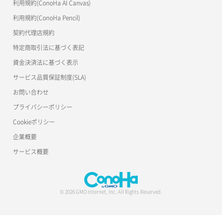
利用規約(ConoHa AI Canvas)
S3Proxy
リスナー更新
一時的Web公開
利用規約(ConoHa Pencil)
公開API(ConoHa VPS Ver.2.0)
契約代理店規約
リスナー詳細取得
特定商取引法に基づく表記
ロードバランサー一覧取得
資金決済法に基づく表示
サービス品質保証制度(SLA)
ロードバランサー削除
お問い合わせ
ロードバランサー更新
プライバシーポリシー
Cookieポリシー
ロードバランサー詳細取得
企業概要
ロードバランサー追加
サービス概要
© 2026 GMO Internet, Inc. All Rights Reserved.