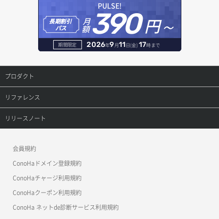
レコード一覧取得
PULSE!
390
円～
月
ヘルスモニタ更新
オブジェクト削除
長期割引
レコード作成
額
パス
ヘルスモニタ詳細取得
オブジェクト削除予約
レコード削除
2026
9
11
17
期間限定
年
月
日(金)
時まで
メンバー一覧
オブジェクト複製
レコード更新
プロダクト
メンバー削除
オブジェクト詳細取得
レコード詳細取得
プロダクトトップ
リファレンス
メンバー更新
コンテナ一覧取得
ConoHa VPS(Ver.3.0)
リファレンストップ
リリースノート
メンバー詳細取得
コンテナ作成
ConoHa VPS(Ver.2.0)
公開API(ConoHa VPS Ver.3.0)
リリースノートトップ
会員規約
メンバー追加
コンテナ削除
ConoHa for GAME
MCP Server
ConoHaドメイン登録規約
リスナー一覧取得
コンテナ詳細取得
OpenStack CLI
ConoHaチャージ利用規約
リスナー作成
ConoHaクーポン利用規約
Terraform
ラージオブジェクトアップロード(DLO)
ConoHa ネットde診断サービス利用規約
s3cmd
リスナー削除
ラージオブジェクトアップロード(SLO)