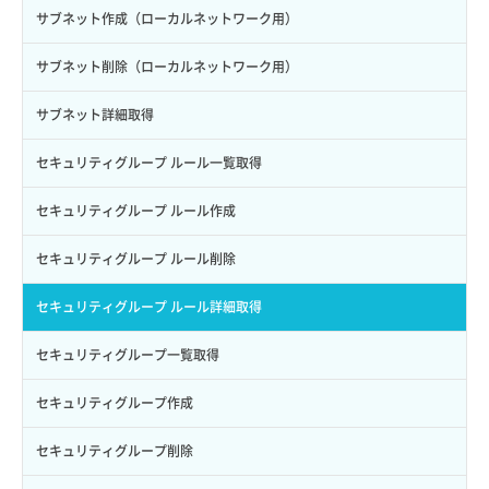
サブユーザー作成
バックアップリストア
イメージ保存容量変更
SSHキーペア詳細取得
サブネット作成（ローカルネットワーク用）
サブユーザー削除
バックアップ一覧取得
イメージ削除
アタッチ済みポート一覧取得
サブネット削除（ローカルネットワーク用）
サブユーザー更新
バックアップ詳細一覧取得
イメージ詳細取得
アタッチ済みポート詳細取得
サブネット詳細取得
サブユーザー詳細取得
バックアップ詳細取得
アタッチ済みボリューム一覧
セキュリティグループ ルール一覧取得
トークン発行
ボリュームイメージ保存
アタッチ済みボリューム詳細取得
セキュリティグループ ルール作成
パーミッション一覧取得
ボリュームタイプ一覧取得
コンソールURL発行
セキュリティグループ ルール削除
ロールからパーミッションを紐づけ解除
ボリュームタイプ詳細取得
サーバーに紐づくアドレス取得
セキュリティグループ ルール詳細取得
ロールにパーミッションを紐づけ
ボリューム一覧取得
サーバーに紐づくアドレス取得（ネットワーク指定）
セキュリティグループ一覧取得
ロール一覧取得
ボリューム作成
サーバーに紐づくセキュリティグループ取得
セキュリティグループ作成
ロール作成
ボリューム削除
サーバープラン一覧取得
セキュリティグループ削除
ロール削除
ボリューム更新