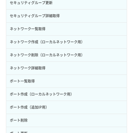
サーバープラン変更
セキュリティグループ更新
ロール更新
ボリューム詳細一覧取得
サーバープラン詳細一覧取得
セキュリティグループ詳細取得
ロール詳細取得
ボリューム詳細取得
サーバープラン詳細取得
ネットワーク一覧取得
自動バックアップ有効化
サーバーメタデータ取得
ネットワーク作成（ローカルネットワーク用）
自動バックアップ無効化
サーバーメタデータ更新（ネームタグ変更）
ネットワーク削除（ローカルネットワーク用）
サーバー一覧取得
ネットワーク詳細取得
サーバー作成
ポート一覧取得
サーバー再構築（OS再インストール）
ポート作成（ローカルネットワーク用）
サーバー利用状況グラフ（CPU）
ポート作成（追加IP用）
サーバー利用状況グラフ（ディスクIO）
ポート削除
サーバー利用状況グラフ（トラフィック）