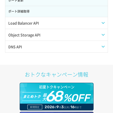
ポート更新
サーバー削除
ポート詳細取得
サーバー操作（起動/停止/再起動/強制停止）
Load Balancer API
サーバー設定切替
プール一覧取得
Object Storage API
サーバー詳細一覧取得
プール作成
Web公開
DNS API
サーバー詳細取得
プール削除
アカウント容量設定
ドメイン一覧取得
ポートアタッチ
プール更新
アカウント情報取得
ドメイン情報削除
おトクなキャンペーン情報
ポートデタッチ
プール詳細取得
オブジェクトアップロード
ドメイン情報更新
初夏トクキャンペーン
ボリュームアタッチ
ヘルスモニタ一覧取得
68
オブジェクトダウンロード
ドメイン情報登録
最
%OFF
まとめトク
大
ボリュームデタッチ
ヘルスモニタ作成
オブジェクトバージョン管理
ドメイン詳細取得
2026
9
3
16
期間限定
年
月
日(木)
時まで
ヘルスモニタ削除
オブジェクト一覧取得