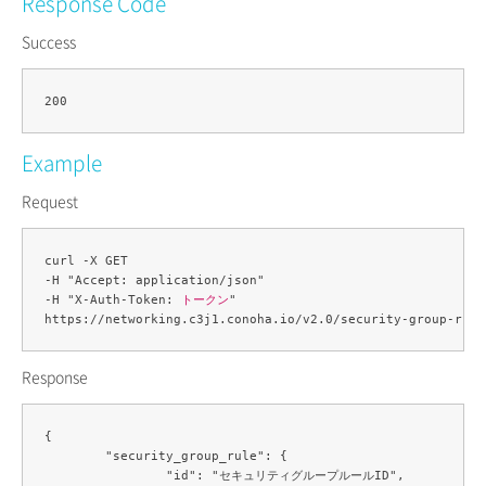
Response Code
Success
Example
Request
curl -X GET 

-H "Accept: application/json" 

-H "X-Auth-Token: 
トークン
" 

https://networking.c3j1.conoha.io/v2.0/security-group-rule
Response
{

	"security_group_rule": {

		"id": "セキュリティグループルールID",
