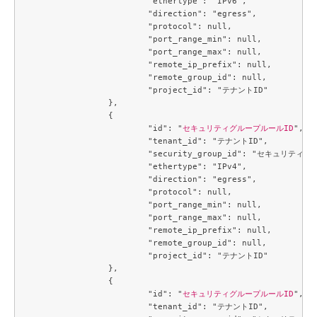
			"ethertype": "IPv6",

			"direction": "egress",

			"protocol": null,

			"port_range_min": null,

			"port_range_max": null,

			"remote_ip_prefix": null,

			"remote_group_id": null,

			"project_id": "テナントID"

		},

		{

			"id": "
セキュリティグループルールID
",

			"tenant_id": "テナントID",

			"security_group_id": "セキュリティグループID",

			"ethertype": "IPv4",

			"direction": "egress",

			"protocol": null,

			"port_range_min": null,

			"port_range_max": null,

			"remote_ip_prefix": null,

			"remote_group_id": null,

			"project_id": "テナントID"

		},

		{

			"id": "
セキュリティグループルールID
",

			"tenant_id": "テナントID",
