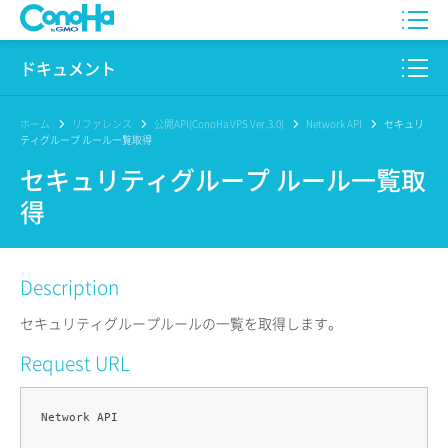
WING
ドキュメント
VPS
このサイトについて
ホーム
リファレンス
公開API(ConoHa VPS Ver.3.0)
Network API
セキュリ
ティグループ ルール一覧取得
for GAME
プロダクト
セキュリティグループ ルール一覧取
得
AI Canvas
リファレンス
Pencil
リリースノート
Description
サービス一覧
セキュリティグループルールの一覧を取得します。
サポート
Request URL
ログイン
Network API
