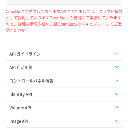
ConoHaにて提供しておりますAPIにつきましては、クラウド基盤
として採用しておりますOpenStackの機能にて実装しております
ので、詳細な情報や使い方はOpenStackのドキュメントにてご確
認ください。
API ガイドライン
APIのご利用について
API 利活用例
APIでAPIサブユーザーを作成する
コントロールパネル情報
APIでVPSにISOイメージを挿入する
APIユーザーを作成する
Identity API
APIでVPSを作成する
API情報を確認する
Credential一覧取得
Volume API
Credential作成
スナップショット一覧取得
Image API