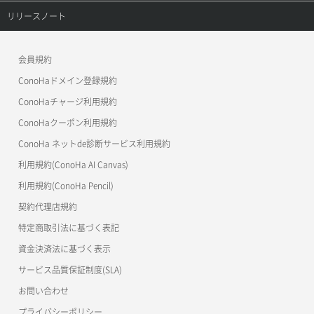
ConoHa VPS(Ver.3.0)
リファレンストップ
リリースノート
メンバー詳細取得
コンテナ作成
ConoHa VPS(Ver.2.0)
公開API(ConoHa VPS Ver.3.0)
リリースノートトップ
会員規約
メンバー追加
コンテナ削除
ConoHa for GAME
MCP Server
ConoHaドメイン登録規約
リスナー一覧取得
コンテナ詳細取得
OpenStack CLI
ConoHaチャージ利用規約
リスナー作成
ConoHaクーポン利用規約
Terraform
ラージオブジェクトアップロード(DLO)
ConoHa ネットde診断サービス利用規約
s3cmd
リスナー削除
ラージオブジェクトアップロード(SLO)
利用規約(ConoHa AI Canvas)
S3Proxy
リスナー更新
一時的Web公開
利用規約(ConoHa Pencil)
公開API(ConoHa VPS Ver.2.0)
契約代理店規約
リスナー詳細取得
特定商取引法に基づく表記
ロードバランサー一覧取得
資金決済法に基づく表示
サービス品質保証制度(SLA)
ロードバランサー削除
お問い合わせ
ロードバランサー更新
プライバシーポリシー