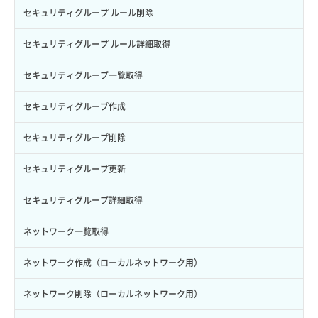
パーミッション一覧取得
ボリュームタイプ一覧取得
コンソールURL発行
セキュリティグループ ルール削除
ロールからパーミッションを紐づけ解除
ボリュームタイプ詳細取得
サーバーに紐づくアドレス取得
セキュリティグループ ルール詳細取得
ロールにパーミッションを紐づけ
ボリューム一覧取得
サーバーに紐づくアドレス取得（ネットワーク指定）
セキュリティグループ一覧取得
ロール一覧取得
ボリューム作成
サーバーに紐づくセキュリティグループ取得
セキュリティグループ作成
ロール作成
ボリューム削除
サーバープラン一覧取得
セキュリティグループ削除
ロール削除
ボリューム更新
サーバープラン変更
セキュリティグループ更新
ロール更新
ボリューム詳細一覧取得
サーバープラン詳細一覧取得
セキュリティグループ詳細取得
ロール詳細取得
ボリューム詳細取得
サーバープラン詳細取得
ネットワーク一覧取得
自動バックアップ有効化
サーバーメタデータ取得
ネットワーク作成（ローカルネットワーク用）
自動バックアップ無効化
サーバーメタデータ更新（ネームタグ変更）
ネットワーク削除（ローカルネットワーク用）