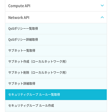
Credential削除
スナップショット作成
ISOイメージアップロード
Compute API
Credential詳細取得
スナップショット削除
ISOイメージ作成
ISOイメージ挿入/排出
Network API
サブユーザーからロールを紐づけ解除
スナップショット復元
イメージ一覧取得
SSHキーペア一覧取得
QoSポリシー一覧取得
サブユーザーにロールを紐づけ
スナップショット詳細一覧取得
イメージ保存使用量取得
SSHキーペア作成
QoSポリシー詳細取得
サブユーザー一覧取得
スナップショット詳細取得（アイテム指定）
イメージ保存容量取得
SSHキーペア削除
サブネット一覧取得
サブユーザー作成
バックアップリストア
イメージ保存容量変更
SSHキーペア詳細取得
サブネット作成（ローカルネットワーク用）
サブユーザー削除
バックアップ一覧取得
イメージ削除
アタッチ済みポート一覧取得
サブネット削除（ローカルネットワーク用）
サブユーザー更新
バックアップ詳細一覧取得
イメージ詳細取得
アタッチ済みポート詳細取得
サブネット詳細取得
サブユーザー詳細取得
バックアップ詳細取得
アタッチ済みボリューム一覧
セキュリティグループ ルール一覧取得
トークン発行
ボリュームイメージ保存
アタッチ済みボリューム詳細取得
セキュリティグループ ルール作成