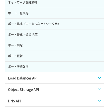
サーバー一覧取得
ネットワーク詳細取得
サーバー作成
ポート一覧取得
サーバー再構築（OS再インストール）
ポート作成（ローカルネットワーク用）
サーバー利用状況グラフ（CPU）
ポート作成（追加IP用）
サーバー利用状況グラフ（ディスクIO）
ポート削除
サーバー利用状況グラフ（トラフィック）
ポート更新
サーバー削除
ポート詳細取得
サーバー操作（起動/停止/再起動/強制停止）
Load Balancer API
サーバー設定切替
プール一覧取得
Object Storage API
サーバー詳細一覧取得
プール作成
Web公開
DNS API
サーバー詳細取得