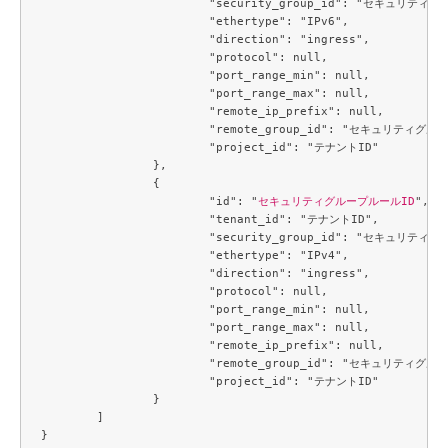
			"security_group_id": "セキュリティグループID",

			"ethertype": "IPv6",

			"direction": "ingress",

			"protocol": null,

			"port_range_min": null,

			"port_range_max": null,

			"remote_ip_prefix": null,

			"remote_group_id": "セキュリティグループID",

			"project_id": "テナントID"

		},

		{

			"id": "
セキュリティグループルールID
",

			"tenant_id": "テナントID",

			"security_group_id": "セキュリティグループID",

			"ethertype": "IPv4",

			"direction": "ingress",

			"protocol": null,

			"port_range_min": null,

			"port_range_max": null,

			"remote_ip_prefix": null,

			"remote_group_id": "セキュリティグループID",

			"project_id": "テナントID"

		}

	]
