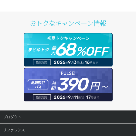
プール削除
アカウント容量設定
ドメイン一覧取得
ポートアタッチ
プール更新
アカウント情報取得
ドメイン情報削除
おトクなキャンペーン情報
ポートデタッチ
プール詳細取得
オブジェクトアップロード
ドメイン情報更新
初夏トクキャンペーン
ボリュームアタッチ
ヘルスモニタ一覧取得
68
オブジェクトダウンロード
ドメイン情報登録
最
%OFF
まとめトク
大
ボリュームデタッチ
ヘルスモニタ作成
オブジェクトバージョン管理
ドメイン詳細取得
2026
9
3
16
期間限定
年
月
日(木)
時まで
ヘルスモニタ削除
オブジェクト一覧取得
レコード一覧取得
PULSE!
390
円～
月
ヘルスモニタ更新
オブジェクト削除
長期割引
レコード作成
額
パス
ヘルスモニタ詳細取得
オブジェクト削除予約
レコード削除
2026
9
11
17
期間限定
年
月
日(金)
時まで
メンバー一覧
オブジェクト複製
レコード更新
プロダクト
メンバー削除
オブジェクト詳細取得
レコード詳細取得
プロダクトトップ
リファレンス
メンバー更新
コンテナ一覧取得