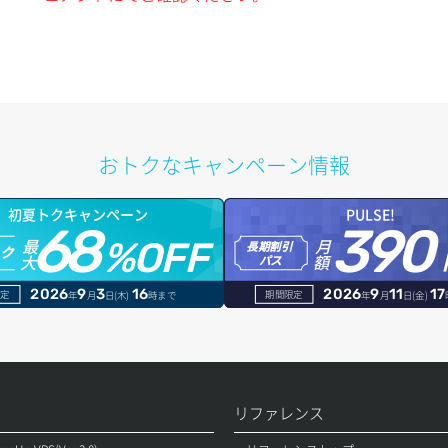
おトクなキャンペーン情報
初夏トクキャンペーン
PULSE!
68
390
最
月
%OFF
長期割引
トク
大
額
パス
2026
9
3
16
2026
9
11
17
定
期間限定
年
月
日(木)
時まで
年
月
日(金)
リファレンス