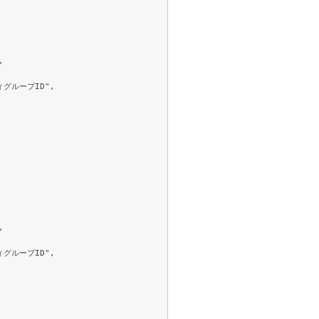
,

,
