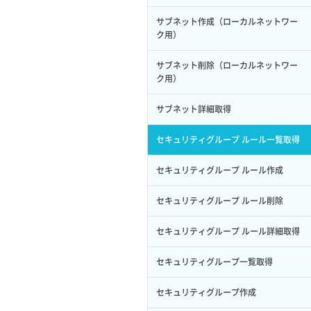
サブユーザー作成
イメージ保存容量変更
SSHキーペア詳細取得
サブネット作成（ローカルネットワー
バックアップリストア
ク用）
サブユーザー削除
イメージ削除
アタッチ済みポート一覧取得
バックアップ一覧取得
サブネット削除（ローカルネットワー
サブユーザー更新
イメージ詳細取得
ク用）
アタッチ済みポート詳細取得
バックアップ詳細一覧取得
サブユーザー詳細取得
サブネット詳細取得
アタッチ済みボリューム一覧
バックアップ詳細取得
トークン発行
セキュリティグループ ルール一覧取得
アタッチ済みボリューム詳細取得
ボリュームイメージ保存
パーミッション一覧取得
セキュリティグループ ルール作成
コンソールURL発行
ボリュームタイプ一覧取得
ロールからパーミッションを紐づけ解
セキュリティグループ ルール削除
サーバーに紐づくアドレス取得
除
ボリュームタイプ詳細取得
セキュリティグループ ルール詳細取得
サーバーに紐づくアドレス取得（ネッ
ロールにパーミッションを紐づけ
ボリューム一覧取得
トワーク指定）
セキュリティグループ一覧取得
ロール一覧取得
ボリューム作成
サーバーに紐づくセキュリティグルー
プ取得
セキュリティグループ作成
ロール作成
ボリューム削除