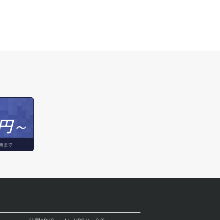
円～
時まで