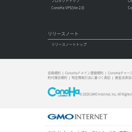
プロダクトトップ
Co
ConoHa VPS(Ver.2.0)
Co
リリースノート
リリースノートトップ
会員規約
ConoHaドメイン登録規約
ConoHaチャ
約代理店規約
特定商取引法に基づく表記
資金決済法
© 2026 GMO Internet, Inc. All Rights