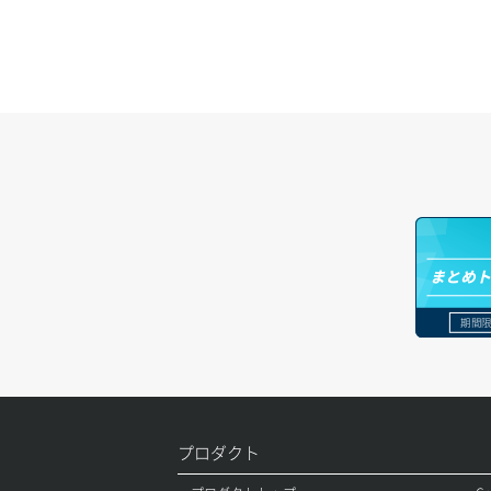
リスナー一覧取得
コンテナ詳細取得
リスナー作成
ラージオブジェクトアップロード(DLO)
リスナー削除
ラージオブジェクトアップロード(SLO)
リスナー更新
一時的Web公開
リスナー詳細取得
ロードバランサー一覧取得
まとめ
ロードバランサー削除
期間限
ロードバランサー更新
ロードバランサー詳細取得
ロードバランサー追加
プロダクト