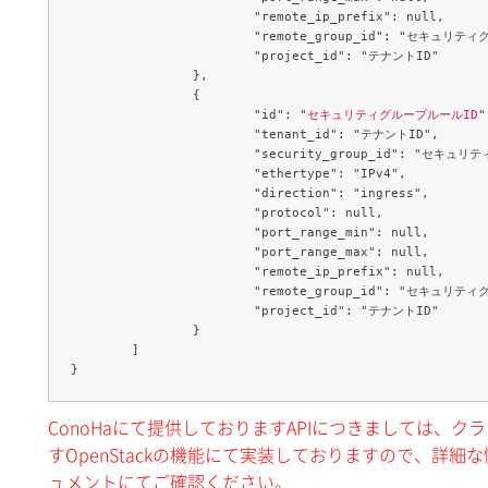
			"remote_ip_prefix": null,

			"remote_group_id": "セキュリティグループID",

			"project_id": "テナントID"

		},

		{

			"id": "
セキュリティグループルールID
"
			"tenant_id": "テナントID",

			"security_group_id": "セキュリティグループID",

			"ethertype": "IPv4",

			"direction": "ingress",

			"protocol": null,

			"port_range_min": null,

			"port_range_max": null,

			"remote_ip_prefix": null,

			"remote_group_id": "セキュリティグループID",

			"project_id": "テナントID"

		}

	]

ConoHaにて提供しておりますAPIにつきましては、
すOpenStackの機能にて実装しておりますので、詳細な情
ュメントにてご確認ください。