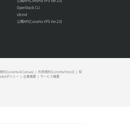
公開API(ConoHa VPS Ver.3.0)
OpenStack CLI
s3cmd
公開API(ConoHa VPS Ver.2.0)
約(ConoHa AI Canvas)
利用規約(ConoHa Pencil)
契
ookieポリシー
企業概要
サービス概要