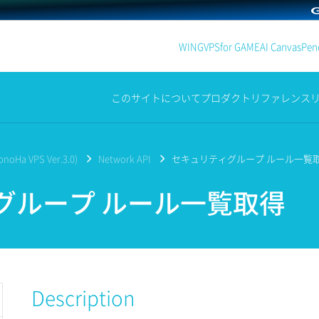
WING
VPS
for GAME
AI Canvas
Penc
このサイトについて
プロダクト
リファレンス
noHa VPS Ver.3.0)
Network API
セキュリティグループ ルール一覧
グループ ルール一覧取得
Description