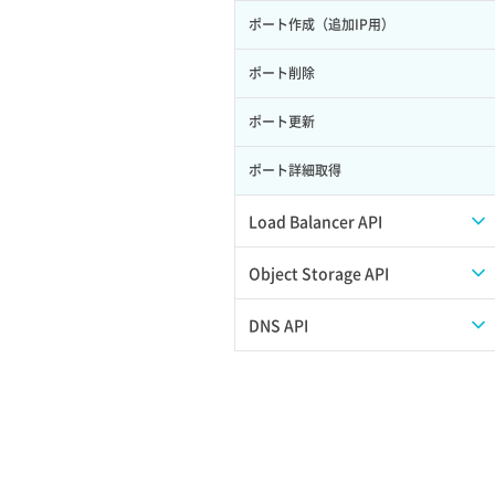
ポート作成（追加IP用）
サーバー利用状況グラフ（ディスク
IO）
ポート削除
サーバー利用状況グラフ（トラフィッ
ク）
ポート更新
サーバー削除
ポート詳細取得
サーバー操作（起動/停止/再起動/強制
Load Balancer API
停止）
プール一覧取得
Object Storage API
サーバー設定切替
プール作成
Web公開
DNS API
サーバー詳細一覧取得
プール削除
アカウント容量設定
ドメイン一覧取得
サーバー詳細取得
プール更新
アカウント情報取得
ドメイン情報削除
ポートアタッチ
プール詳細取得
オブジェクトアップロード
ドメイン情報更新
ポートデタッチ