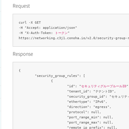
Request
curl -X GET 

-H "Accept: application/json" 

-H "X-Auth-Token: 
トークン
" 

Response
{

	"security_group_rules": [

		{

			"id": "
セキュリティグループルールID
"
			"tenant_id": "テナントID",

			"security_group_id": "セキュリティグループID",

			"ethertype": "IPv6",

			"direction": "egress",

			"protocol": null,

			"port_range_min": null,

			"port_range_max": null,

			"remote_ip_prefix": null,
