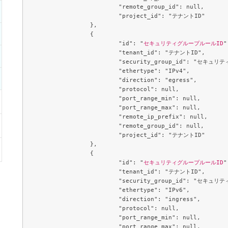
			"remote_group_id": null,

			"project_id": "テナントID"

		},

		{

			"id": "
セキュリティグループルールID
"
			"tenant_id": "テナントID",

			"security_group_id": "セキュリティグループID",

			"ethertype": "IPv4",

			"direction": "egress",

			"protocol": null,

			"port_range_min": null,

			"port_range_max": null,

			"remote_ip_prefix": null,

			"remote_group_id": null,

			"project_id": "テナントID"

		},

		{

			"id": "
セキュリティグループルールID
"
			"tenant_id": "テナントID",

			"security_group_id": "セキュリティグループID",

			"ethertype": "IPv6",

			"direction": "ingress",

			"protocol": null,

			"port_range_min": null,

			"port_range_max": null,
