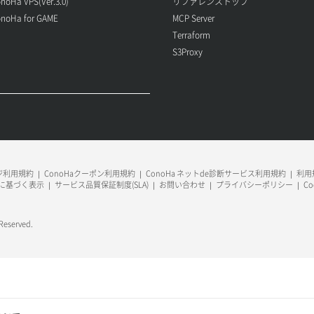
noHa VPS(Ver.3.0)
リファレンストップ
noHa for GAME
MCP Server
Terraform
S3Proxy
ージ利用規約
ConoHaクーポン利用規約
ConoHa ネットde診断サービス利用規約
利用規
に基づく表示
サービス品質保証制度(SLA)
お問い合わせ
プライバシーポリシー
C
 Reserved.