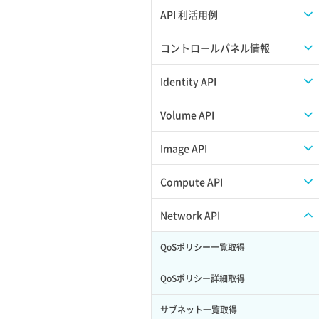
APIのご利用について
API 利活用例
APIでAPIサブユーザーを作成する
コントロールパネル情報
APIでVPSにISOイメージを挿入する
APIユーザーを作成する
Identity API
APIでVPSを作成する
API情報を確認する
Credential一覧取得
Volume API
Credential作成
スナップショット一覧取得
Image API
Credential削除
スナップショット作成
ISOイメージアップロード
Compute API
Credential詳細取得
スナップショット削除
ISOイメージ作成
ISOイメージ挿入/排出
Network API
サブユーザーからロールを紐づけ解除
スナップショット復元
イメージ一覧取得
SSHキーペア一覧取得
QoSポリシー一覧取得
サブユーザーにロールを紐づけ
スナップショット詳細一覧取得
イメージ保存使用量取得
SSHキーペア作成
QoSポリシー詳細取得
サブユーザー一覧取得
スナップショット詳細取得（アイテム
イメージ保存容量取得
SSHキーペア削除
サブネット一覧取得
指定）