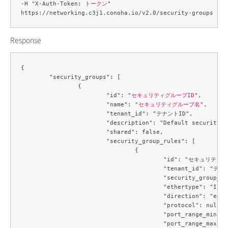
-H "X-Auth-Token: 
トークン
" 

Response
{

	"security_groups": [

		{

			"id": "
セキュリティグループID
",

			"name": "
セキュリティグループ名
",

			"tenant_id": "テナントID",

			"description": "Default security group",

			"shared": false,

			"security_group_rules": [

				{

					"id": "セキュリティグループルールID",

					"tenant_id": "テナントID",

					"security_group_id": "セキュリティグループID",

					"ethertype": "IPv6",

					"direction": "egress",

					"protocol": null,

					"port_range_min": null,

					"port_range_max": null,
