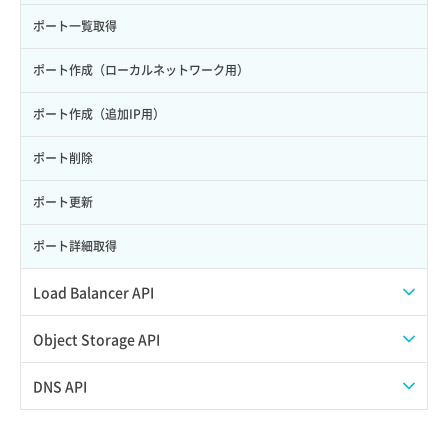
サーバー作成
ポート一覧取得
サーバー再構築（OS再インストール）
ポート作成（ローカルネットワーク用）
サーバー利用状況グラフ（CPU）
ポート作成（追加IP用）
サーバー利用状況グラフ（ディスクIO）
ポート削除
サーバー利用状況グラフ（トラフィック）
ポート更新
サーバー削除
ポート詳細取得
サーバー操作（起動/停止/再起動/強制停止）
Load Balancer API
サーバー設定切替
プール一覧取得
Object Storage API
サーバー詳細一覧取得
プール作成
Web公開
DNS API
サーバー詳細取得
プール削除
アカウント容量設定
ドメイン一覧取得