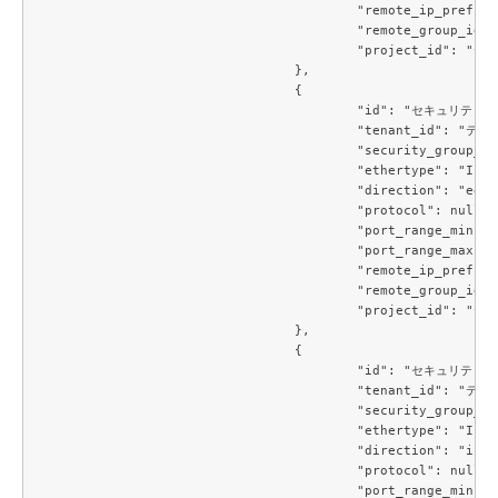
					"remote_ip_prefix": null,

					"remote_group_id": null,

					"project_id": "テナントID"

				},

				{

					"id": "セキュリティグループルールID",

					"tenant_id": "テナントID",

					"security_group_id": "セキュリティグループID",

					"ethertype": "IPv4",

					"direction": "egress",

					"protocol": null,

					"port_range_min": null,

					"port_range_max": null,

					"remote_ip_prefix": null,

					"remote_group_id": null,

					"project_id": "テナントID"

				},

				{

					"id": "セキュリティグループルールID",

					"tenant_id": "テナントID",

					"security_group_id": "セキュリティグループID",

					"ethertype": "IPv6",

					"direction": "ingress",

					"protocol": null,

					"port_range_min": null,
