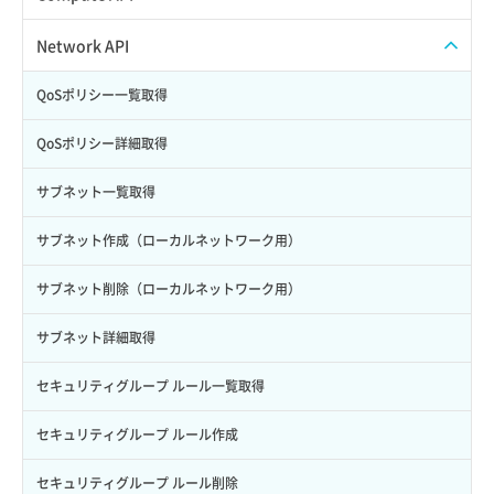
Credential詳細取得
スナップショット削除
ISOイメージ作成
ISOイメージ挿入/排出
Network API
サブユーザーからロールを紐づけ解除
スナップショット復元
イメージ一覧取得
SSHキーペア一覧取得
QoSポリシー一覧取得
サブユーザーにロールを紐づけ
スナップショット詳細一覧取得
イメージ保存使用量取得
SSHキーペア作成
QoSポリシー詳細取得
サブユーザー一覧取得
スナップショット詳細取得（アイテム指定）
イメージ保存容量取得
SSHキーペア削除
サブネット一覧取得
サブユーザー作成
バックアップリストア
イメージ保存容量変更
SSHキーペア詳細取得
サブネット作成（ローカルネットワーク用）
サブユーザー削除
バックアップ一覧取得
イメージ削除
アタッチ済みポート一覧取得
サブネット削除（ローカルネットワーク用）
サブユーザー更新
バックアップ詳細一覧取得
イメージ詳細取得
アタッチ済みポート詳細取得
サブネット詳細取得
サブユーザー詳細取得
バックアップ詳細取得
アタッチ済みボリューム一覧
セキュリティグループ ルール一覧取得
トークン発行
ボリュームイメージ保存
アタッチ済みボリューム詳細取得
セキュリティグループ ルール作成
パーミッション一覧取得
ボリュームタイプ一覧取得
コンソールURL発行
セキュリティグループ ルール削除