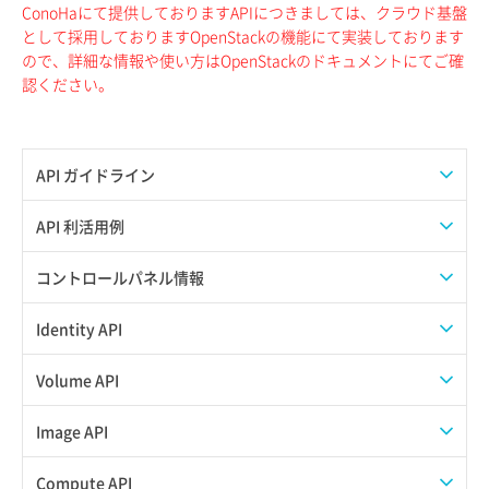
ConoHaにて提供しておりますAPIにつきましては、クラウド基盤
として採用しておりますOpenStackの機能にて実装しております
ので、詳細な情報や使い方はOpenStackのドキュメントにてご確
認ください。
API ガイドライン
APIのご利用について
API 利活用例
APIでAPIサブユーザーを作成する
コントロールパネル情報
APIでVPSにISOイメージを挿入する
APIユーザーを作成する
Identity API
APIでVPSを作成する
API情報を確認する
Credential一覧取得
Volume API
Credential作成
スナップショット一覧取得
Image API
Credential削除
スナップショット作成
ISOイメージアップロード
Compute API