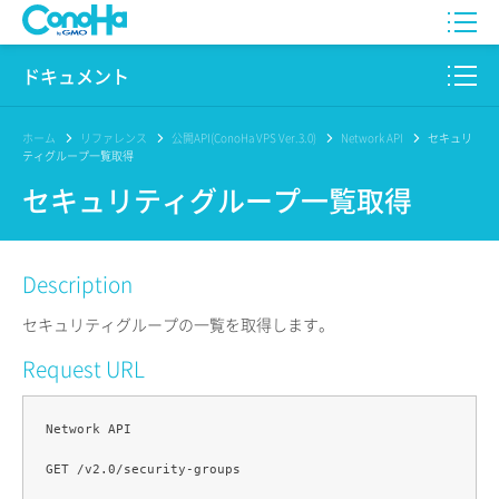
WING
ドキュメント
VPS
このサイトについて
ホーム
リファレンス
公開API(ConoHa VPS Ver.3.0)
Network API
セキュリ
ティグループ一覧取得
for GAME
プロダクト
セキュリティグループ一覧取得
AI Canvas
リファレンス
Description
Pencil
リリースノート
セキュリティグループの一覧を取得します。
サービス一覧
Request URL
サポート
Network API

ログイン