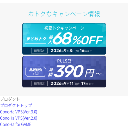
ポートアタッチ
プール更新
アカウント情報取得
ドメイン情報削除
おトクなキャンペーン情報
ポートデタッチ
プール詳細取得
オブジェクトアップロード
ドメイン情報更新
初夏トクキャンペーン
ボリュームアタッチ
ヘルスモニタ一覧取得
68
オブジェクトダウンロード
ドメイン情報登録
最
%OFF
まとめトク
大
ボリュームデタッチ
ヘルスモニタ作成
オブジェクトバージョン管理
ドメイン詳細取得
2026
9
3
16
期間限定
年
月
日(木)
時まで
ヘルスモニタ削除
オブジェクト一覧取得
レコード一覧取得
PULSE!
390
円～
月
ヘルスモニタ更新
オブジェクト削除
長期割引
レコード作成
額
パス
ヘルスモニタ詳細取得
オブジェクト削除予約
レコード削除
2026
9
11
17
期間限定
年
月
日(金)
時まで
メンバー一覧
オブジェクト複製
レコード更新
プロダクト
プロダクトトップ
メンバー削除
オブジェクト詳細取得
レコード詳細取得
ConoHa VPS(Ver.3.0)
ConoHa VPS(Ver.2.0)
メンバー更新
コンテナ一覧取得
ConoHa for GAME