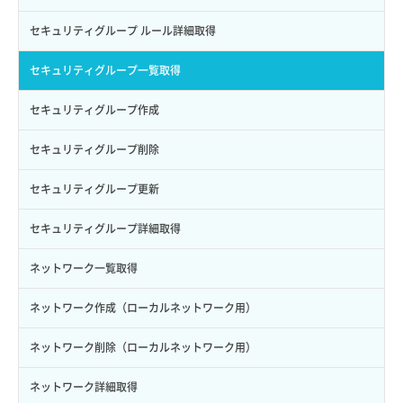
ロールからパーミッションを紐づけ解除
ボリュームタイプ詳細取得
サーバーに紐づくアドレス取得
セキュリティグループ ルール詳細取得
ロールにパーミッションを紐づけ
ボリューム一覧取得
サーバーに紐づくアドレス取得（ネットワーク指定）
セキュリティグループ一覧取得
ロール一覧取得
ボリューム作成
サーバーに紐づくセキュリティグループ取得
セキュリティグループ作成
ロール作成
ボリューム削除
サーバープラン一覧取得
セキュリティグループ削除
ロール削除
ボリューム更新
サーバープラン変更
セキュリティグループ更新
ロール更新
ボリューム詳細一覧取得
サーバープラン詳細一覧取得
セキュリティグループ詳細取得
ロール詳細取得
ボリューム詳細取得
サーバープラン詳細取得
ネットワーク一覧取得
自動バックアップ有効化
サーバーメタデータ取得
ネットワーク作成（ローカルネットワーク用）
自動バックアップ無効化
サーバーメタデータ更新（ネームタグ変更）
ネットワーク削除（ローカルネットワーク用）
サーバー一覧取得
ネットワーク詳細取得