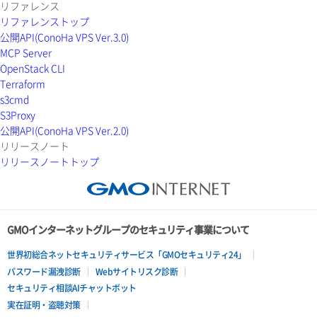
リファレンス
メンバー詳細取得
コンテナ作成
リファレンストップ
公開API(ConoHa VPS Ver.3.0)
メンバー追加
コンテナ削除
MCP Server
OpenStack CLI
リスナー一覧取得
コンテナ詳細取得
Terraform
s3cmd
リスナー作成
ラージオブジェクトアップロード(DLO)
S3Proxy
公開API(ConoHa VPS Ver.2.0)
リスナー削除
ラージオブジェクトアップロード(SLO)
リリースノート
リリースノートトップ
リスナー更新
一時的Web公開
リスナー詳細取得
ロードバランサー一覧取得
GMOインターネットグループのセキュリティ事業について
世界初総合ネットセキュリティサービス「GMOセキュリティ24」
ロードバランサー削除
パスワード漏洩診断
Webサイトリスク診断
セキュリティ相談AIチャットボット
ロードバランサー更新
実在証明・盗聴対策