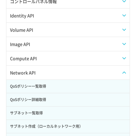
APIでAPIサブユーザーを作成する
コントロールパネル情報
APIでVPSにISOイメージを挿入する
APIユーザーを作成する
Identity API
APIでVPSを作成する
API情報を確認する
Credential一覧取得
Volume API
Credential作成
スナップショット一覧取得
Image API
Credential削除
スナップショット作成
ISOイメージアップロード
Compute API
Credential詳細取得
スナップショット削除
ISOイメージ作成
ISOイメージ挿入/排出
Network API
サブユーザーからロールを紐づけ解除
スナップショット復元
イメージ一覧取得
SSHキーペア一覧取得
QoSポリシー一覧取得
サブユーザーにロールを紐づけ
スナップショット詳細一覧取得
イメージ保存使用量取得
SSHキーペア作成
QoSポリシー詳細取得
サブユーザー一覧取得
スナップショット詳細取得（アイテム指定）
イメージ保存容量取得
SSHキーペア削除
サブネット一覧取得
サブユーザー作成
バックアップリストア
イメージ保存容量変更
SSHキーペア詳細取得
サブネット作成（ローカルネットワーク用）
サブユーザー削除