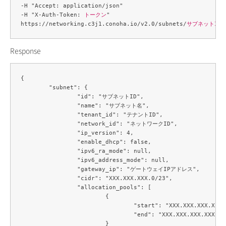
-H "Accept: application/json" 

-H "X-Auth-Token: 
トークン
" 

https://networking.c3j1.conoha.io/v2.0/subnets/
サブネットID
Response
{

	"subnet": {

		"id": "サブネットID",

		"name": "サブネット名",

		"tenant_id": "テナントID",

		"network_id": "ネットワークID",

		"ip_version": 4,

		"enable_dhcp": false,

		"ipv6_ra_mode": null,

		"ipv6_address_mode": null,

		"gateway_ip": "ゲートウェイIPアドレス",

		"cidr": "XXX.XXX.XXX.0/23",

		"allocation_pools": [

			{

				"start": "XXX.XXX.XXX.X",

				"end": "XXX.XXX.XXX.XXX"

			}
