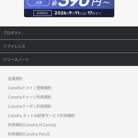
390
円～
額
パス
ヘルスモニタ詳細取得
オブジェクト削除予約
レコード削除
2026
9
11
17
期間限定
年
月
日(金)
時まで
メンバー一覧
オブジェクト複製
レコード更新
プロダクト
メンバー削除
オブジェクト詳細取得
レコード詳細取得
プロダクトトップ
リファレンス
メンバー更新
コンテナ一覧取得
ConoHa VPS(Ver.3.0)
リファレンストップ
リリースノート
メンバー詳細取得
コンテナ作成
ConoHa VPS(Ver.2.0)
公開API(ConoHa VPS Ver.3.0)
リリースノートトップ
会員規約
メンバー追加
コンテナ削除
ConoHa for GAME
MCP Server
ConoHaドメイン登録規約
リスナー一覧取得
コンテナ詳細取得
OpenStack CLI
ConoHaチャージ利用規約
リスナー作成
ConoHaクーポン利用規約
Terraform
ラージオブジェクトアップロード(DLO)
ConoHa ネットde診断サービス利用規約
s3cmd
リスナー削除
ラージオブジェクトアップロード(SLO)
利用規約(ConoHa AI Canvas)
S3Proxy
リスナー更新
一時的Web公開
利用規約(ConoHa Pencil)