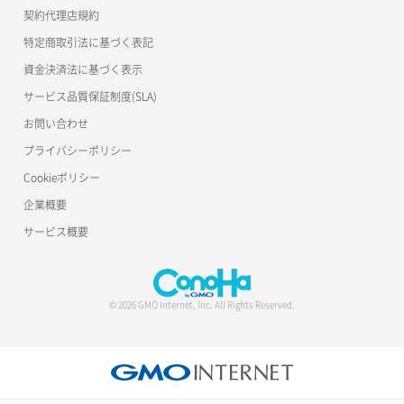
公開API(ConoHa VPS Ver.2.0)
契約代理店規約
リスナー詳細取得
特定商取引法に基づく表記
ロードバランサー一覧取得
資金決済法に基づく表示
サービス品質保証制度(SLA)
ロードバランサー削除
お問い合わせ
ロードバランサー更新
プライバシーポリシー
Cookieポリシー
ロードバランサー詳細取得
企業概要
ロードバランサー追加
サービス概要
© 2026 GMO Internet, Inc. All Rights Reserved.