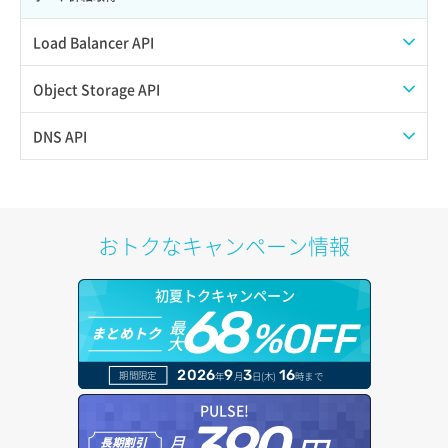
サーバー操作（起動/停止/再起動/強制停止）
Load Balancer API
サーバー設定切替
プール一覧取得
Object Storage API
サーバー詳細一覧取得
プール作成
Web公開
DNS API
サーバー詳細取得
プール削除
アカウント容量設定
ドメイン一覧取得
ポートアタッチ
プール更新
アカウント情報取得
ドメイン情報削除
おトクなキャンペーン情報
ポートデタッチ
プール詳細取得
オブジェクトアップロード
ドメイン情報更新
初夏トクキャンペーン
ボリュームアタッチ
ヘルスモニタ一覧取得
68
オブジェクトダウンロード
ドメイン情報登録
最
%OFF
まとめトク
大
ボリュームデタッチ
ヘルスモニタ作成
オブジェクトバージョン管理
ドメイン詳細取得
2026
9
3
16
期間限定
年
月
日(木)
時まで
ヘルスモニタ削除
オブジェクト一覧取得
レコード一覧取得
PULSE!
月
ヘルスモニタ更新
オブジェクト削除
長期割引
レコード作成