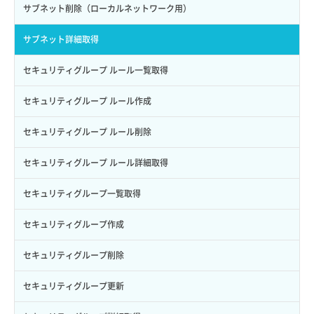
バックアップ一覧取得
イメージ削除
アタッチ済みポート一覧取得
サブネット削除（ローカルネットワーク用）
サブユーザー更新
バックアップ詳細一覧取得
イメージ詳細取得
アタッチ済みポート詳細取得
サブネット詳細取得
サブユーザー詳細取得
バックアップ詳細取得
アタッチ済みボリューム一覧
セキュリティグループ ルール一覧取得
トークン発行
ボリュームイメージ保存
アタッチ済みボリューム詳細取得
セキュリティグループ ルール作成
パーミッション一覧取得
ボリュームタイプ一覧取得
コンソールURL発行
セキュリティグループ ルール削除
ロールからパーミッションを紐づけ解除
ボリュームタイプ詳細取得
サーバーに紐づくアドレス取得
セキュリティグループ ルール詳細取得
ロールにパーミッションを紐づけ
ボリューム一覧取得
サーバーに紐づくアドレス取得（ネットワーク指定）
セキュリティグループ一覧取得
ロール一覧取得
ボリューム作成
サーバーに紐づくセキュリティグループ取得
セキュリティグループ作成
ロール作成
ボリューム削除
サーバープラン一覧取得
セキュリティグループ削除
ロール削除
ボリューム更新
サーバープラン変更
セキュリティグループ更新
ロール更新
ボリューム詳細一覧取得