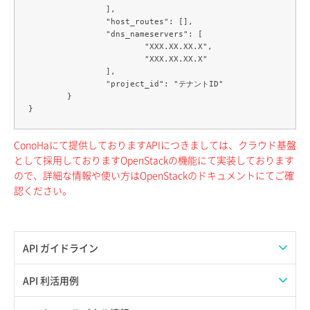
		],

		"host_routes": [],

		"dns_nameservers": [

			"XXX.XX.XX.X",

			"XXX.XX.XX.X"

		],

		"project_id": "テナントID"

	}

ConoHaにて提供しておりますAPIにつきましては、クラウド基盤
として採用しておりますOpenStackの機能にて実装しております
ので、詳細な情報や使い方はOpenStackのドキュメントにてご確
認ください。
API ガイドライン
APIのご利用について
API 利活用例