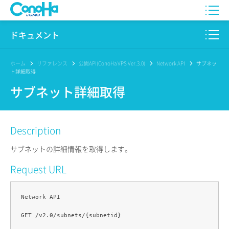
WING
ドキュメント
VPS
このサイトについて
ホーム
リファレンス
公開API(ConoHa VPS Ver.3.0)
Network API
サブネッ
ト詳細取得
for GAME
プロダクト
サブネット詳細取得
AI Canvas
リファレンス
Description
Pencil
リリースノート
サブネットの詳細情報を取得します。
サービス一覧
Request URL
サポート
Network API

ログイン