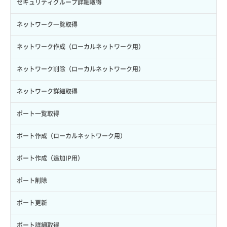
サーバープラン詳細一覧取得
セキュリティグループ詳細取得
ロール詳細取得
ボリューム詳細取得
サーバープラン詳細取得
ネットワーク一覧取得
自動バックアップ有効化
サーバーメタデータ取得
ネットワーク作成（ローカルネットワーク用）
自動バックアップ無効化
サーバーメタデータ更新（ネームタグ変更）
ネットワーク削除（ローカルネットワーク用）
サーバー一覧取得
ネットワーク詳細取得
サーバー作成
ポート一覧取得
サーバー再構築（OS再インストール）
ポート作成（ローカルネットワーク用）
サーバー利用状況グラフ（CPU）
ポート作成（追加IP用）
サーバー利用状況グラフ（ディスクIO）
ポート削除
サーバー利用状況グラフ（トラフィック）
ポート更新
サーバー削除
ポート詳細取得