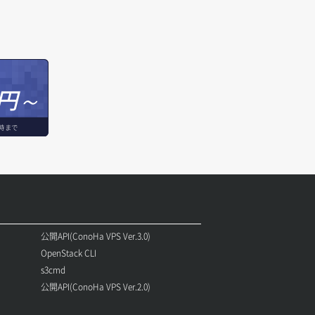
円～
時まで
公開API(ConoHa VPS Ver.3.0)
OpenStack CLI
s3cmd
公開API(ConoHa VPS Ver.2.0)