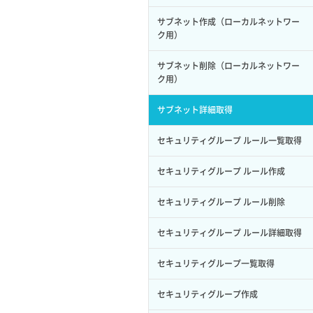
サブユーザー作成
イメージ保存容量変更
SSHキーペア詳細取得
サブネット作成（ローカルネットワー
バックアップリストア
ク用）
サブユーザー削除
イメージ削除
アタッチ済みポート一覧取得
バックアップ一覧取得
サブネット削除（ローカルネットワー
サブユーザー更新
イメージ詳細取得
ク用）
アタッチ済みポート詳細取得
バックアップ詳細一覧取得
サブユーザー詳細取得
サブネット詳細取得
アタッチ済みボリューム一覧
バックアップ詳細取得
トークン発行
セキュリティグループ ルール一覧取得
アタッチ済みボリューム詳細取得
ボリュームイメージ保存
パーミッション一覧取得
セキュリティグループ ルール作成
コンソールURL発行
ボリュームタイプ一覧取得
ロールからパーミッションを紐づけ解
セキュリティグループ ルール削除
サーバーに紐づくアドレス取得
除
ボリュームタイプ詳細取得
セキュリティグループ ルール詳細取得
サーバーに紐づくアドレス取得（ネッ
ロールにパーミッションを紐づけ
ボリューム一覧取得
トワーク指定）
セキュリティグループ一覧取得
ロール一覧取得
ボリューム作成
サーバーに紐づくセキュリティグルー
プ取得
セキュリティグループ作成
ロール作成
ボリューム削除