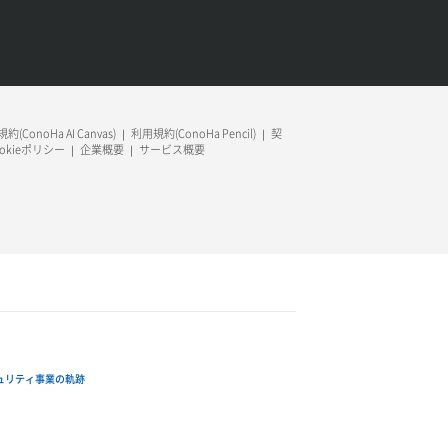
約(ConoHa AI Canvas)
利用規約(ConoHa Pencil)
契
ookieポリシー
企業概要
サービス概要
ュリティ事業の軌跡