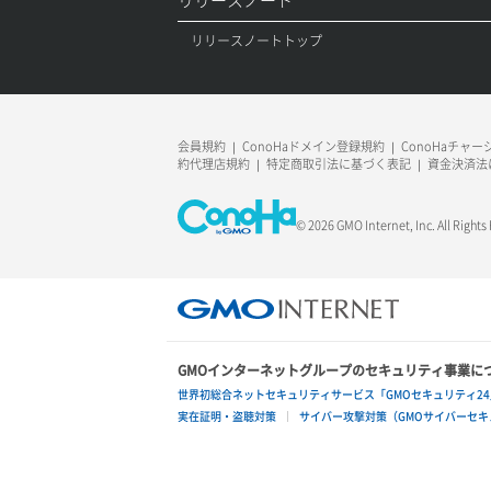
リスナー一覧取得
コンテナ詳細取得
リリースノートトップ
リスナー作成
ラージオブジェクトアップロード(DLO)
リスナー削除
ラージオブジェクトアップロード(SLO)
会員規約
ConoHaドメイン登録規約
ConoHaチャ
リスナー更新
一時的Web公開
約代理店規約
特定商取引法に基づく表記
資金決済法
リスナー詳細取得
© 2026 GMO Internet, Inc. All Rights
ロードバランサー一覧取得
ロードバランサー削除
ロードバランサー更新
GMOインターネットグループのセキュリティ事業に
世界初総合ネットセキュリティサービス「GMOセキュリティ24
ロードバランサー詳細取得
実在証明・盗聴対策
サイバー攻撃対策（GMOサイバーセキュ
ロードバランサー追加