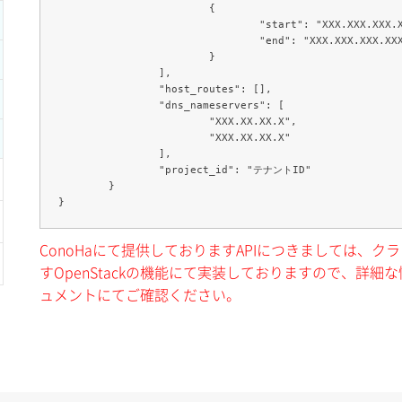
			{

				"start": "XXX.XXX.XXX.X",

				"end": "XXX.XXX.XXX.XXX"

			}

		],

		"host_routes": [],

		"dns_nameservers": [

			"XXX.XX.XX.X",

			"XXX.XX.XX.X"

		],

		"project_id": "テナントID"

	}

ConoHaにて提供しておりますAPIにつきましては、
すOpenStackの機能にて実装しておりますので、詳細な情
ュメントにてご確認ください。