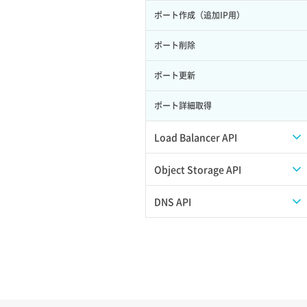
ポート作成（追加IP用）
サーバー利用状況グラフ（ディスク
IO）
ポート削除
サーバー利用状況グラフ（トラフィッ
ク）
ポート更新
サーバー削除
ポート詳細取得
サーバー操作（起動/停止/再起動/強制
Load Balancer API
停止）
プール一覧取得
Object Storage API
サーバー設定切替
プール作成
Web公開
DNS API
サーバー詳細一覧取得
プール削除
アカウント容量設定
ドメイン一覧取得
サーバー詳細取得
プール更新
アカウント情報取得
ドメイン情報削除
ポートアタッチ
プール詳細取得
オブジェクトアップロード
ドメイン情報更新
ポートデタッチ