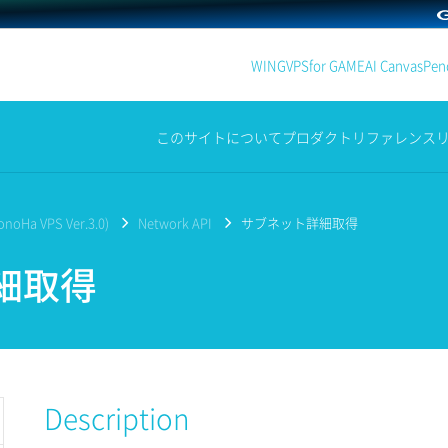
WING
VPS
for GAME
AI Canvas
Penc
このサイトについて
プロダクト
リファレンス
noHa VPS Ver.3.0)
Network API
サブネット詳細取得
細取得
Description