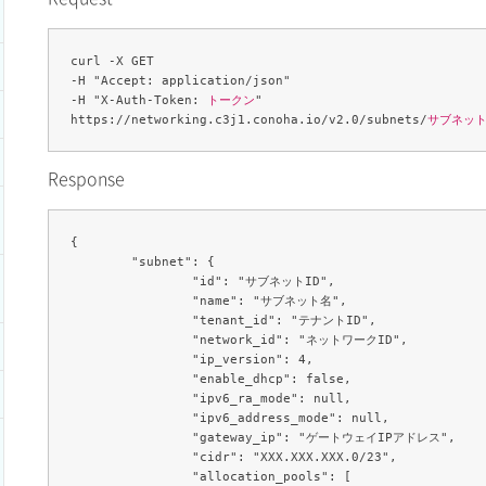
curl -X GET 

-H "Accept: application/json" 

-H "X-Auth-Token: 
トークン
" 

https://networking.c3j1.conoha.io/v2.0/subnets/
サブネット
Response
{

	"subnet": {

		"id": "サブネットID",

		"name": "サブネット名",

		"tenant_id": "テナントID",

		"network_id": "ネットワークID",

		"ip_version": 4,

		"enable_dhcp": false,

		"ipv6_ra_mode": null,

		"ipv6_address_mode": null,

		"gateway_ip": "ゲートウェイIPアドレス",

		"cidr": "XXX.XXX.XXX.0/23",

		"allocation_pools": [
