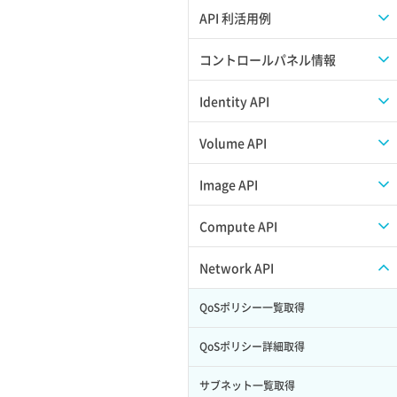
APIのご利用について
API 利活用例
APIでAPIサブユーザーを作成する
コントロールパネル情報
APIでVPSにISOイメージを挿入する
APIユーザーを作成する
Identity API
APIでVPSを作成する
API情報を確認する
Credential一覧取得
Volume API
Credential作成
スナップショット一覧取得
Image API
Credential削除
スナップショット作成
ISOイメージアップロード
Compute API
Credential詳細取得
スナップショット削除
ISOイメージ作成
ISOイメージ挿入/排出
Network API
サブユーザーからロールを紐づけ解除
スナップショット復元
イメージ一覧取得
SSHキーペア一覧取得
QoSポリシー一覧取得
サブユーザーにロールを紐づけ
スナップショット詳細一覧取得
イメージ保存使用量取得
SSHキーペア作成
QoSポリシー詳細取得
サブユーザー一覧取得
スナップショット詳細取得（アイテム
イメージ保存容量取得
SSHキーペア削除
サブネット一覧取得
指定）