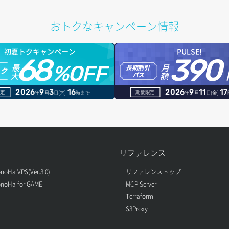
おトクなキャンペーン情報
初夏トクキャンペーン
PULSE!
68
390
最
月
%OFF
長期割引
トク
大
額
パス
2026
9
3
16
2026
9
11
17
定
期間限定
年
月
日(木)
時まで
年
月
日(金)
リファレンス
noHa VPS(Ver.3.0)
リファレンストップ
noHa for GAME
MCP Server
Terraform
S3Proxy