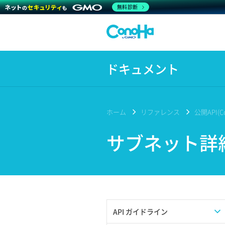
無料診断
ドキュメント
ホーム
リファレンス
公開API(Co
サブネット詳
API ガイドライン