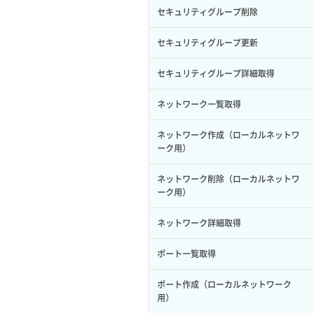
サーバープラン一覧取得
セキュリティグループ削除
ロール削除
ボリューム更新
サーバープラン変更
セキュリティグループ更新
ロール更新
ボリューム詳細一覧取得
サーバープラン詳細一覧取得
セキュリティグループ詳細取得
ロール詳細取得
ボリューム詳細取得
サーバープラン詳細取得
ネットワーク一覧取得
自動バックアップ有効化
サーバーメタデータ取得
ネットワーク作成（ローカルネットワ
自動バックアップ無効化
ーク用）
サーバーメタデータ更新（ネームタグ
変更）
ネットワーク削除（ローカルネットワ
ーク用）
サーバー一覧取得
ネットワーク詳細取得
サーバー作成
ポート一覧取得
サーバー再構築（OS再インストール）
ポート作成（ローカルネットワーク
用）
サーバー利用状況グラフ（CPU）