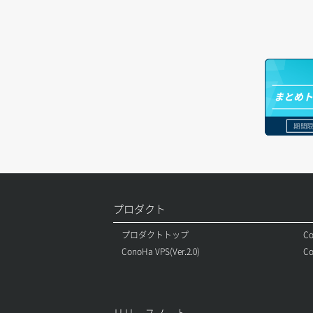
ヘルスモニタ一覧取得
オブジェクトダウンロード
ドメイン情報登録
ボリュームアタッチ
ヘルスモニタ作成
オブジェクトバージョン管理
ドメイン詳細取得
ボリュームデタッチ
ヘルスモニタ削除
オブジェクト一覧取得
レコード一覧取得
まとめ
ヘルスモニタ更新
オブジェクト削除
レコード作成
期間限
ヘルスモニタ詳細取得
オブジェクト削除予約
レコード削除
メンバー一覧
オブジェクト複製
レコード更新
メンバー削除
オブジェクト詳細取得
レコード詳細取得
プロダクト
メンバー更新
コンテナ一覧取得
プロダクトトップ
Co
ConoHa VPS(Ver.2.0)
Co
メンバー詳細取得
コンテナ作成
メンバー追加
コンテナ削除
リリースノート