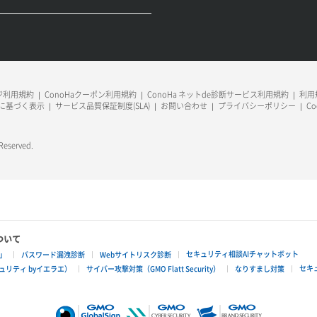
ージ利用規約
ConoHaクーポン利用規約
ConoHa ネットde診断サービス利用規約
利用規
に基づく表示
サービス品質保証制度(SLA)
お問い合わせ
プライバシーポリシー
C
 Reserved.
ついて
セキュリティ相談AIチャットボット
」
パスワード漏洩診断
Webサイトリスク診断
セキ
リティ byイエラエ）
サイバー攻撃対策（GMO Flatt Security）
なりすまし対策