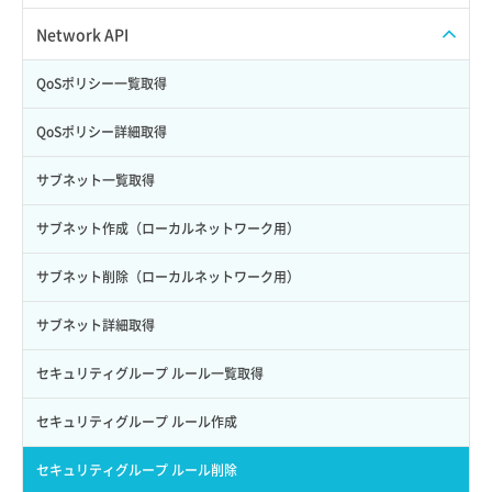
Credential詳細取得
スナップショット削除
ISOイメージ作成
ISOイメージ挿入/排出
Network API
サブユーザーからロールを紐づけ解除
スナップショット復元
イメージ一覧取得
SSHキーペア一覧取得
QoSポリシー一覧取得
サブユーザーにロールを紐づけ
スナップショット詳細一覧取得
イメージ保存使用量取得
SSHキーペア作成
QoSポリシー詳細取得
サブユーザー一覧取得
スナップショット詳細取得（アイテム指定）
イメージ保存容量取得
SSHキーペア削除
サブネット一覧取得
サブユーザー作成
バックアップリストア
イメージ保存容量変更
SSHキーペア詳細取得
サブネット作成（ローカルネットワーク用）
サブユーザー削除
バックアップ一覧取得
イメージ削除
アタッチ済みポート一覧取得
サブネット削除（ローカルネットワーク用）
サブユーザー更新
バックアップ詳細一覧取得
イメージ詳細取得
アタッチ済みポート詳細取得
サブネット詳細取得
サブユーザー詳細取得
バックアップ詳細取得
アタッチ済みボリューム一覧
セキュリティグループ ルール一覧取得
トークン発行
ボリュームイメージ保存
アタッチ済みボリューム詳細取得
セキュリティグループ ルール作成
パーミッション一覧取得
ボリュームタイプ一覧取得
コンソールURL発行
セキュリティグループ ルール削除