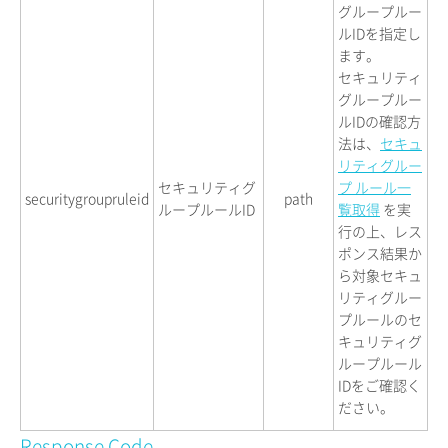
グループルー
ルIDを指定し
ます。
セキュリティ
グループルー
ルIDの確認方
法は、
セキュ
リティグルー
セキュリティグ
プ ルール一
securitygroupruleid
path
ループルールID
覧取得
を実
行の上、レス
ポンス結果か
ら対象セキュ
リティグルー
プルールのセ
キュリティグ
ループルール
IDをご確認く
ださい。
Response Code