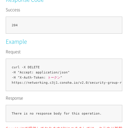
Success
Example
Request
curl -X DELETE 

-H "Accept: application/json" 

-H "X-Auth-Token: 
トークン
" 

https://networking.c3j1.conoha.io/v2.0/security-group-rule
Response