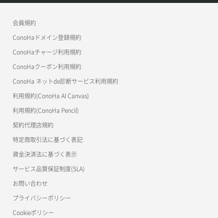
メンバー詳細取得
コンテナ作成
ConoHa VPS(Ver.2.0)
公開API(ConoHa VPS Ver.3.0)
リリースノートトップ
会員規約
メンバー追加
コンテナ削除
ConoHa for GAME
MCP Server
ConoHaドメイン登録規約
リスナー一覧取得
コンテナ詳細取得
OpenStack CLI
ConoHaチャージ利用規約
リスナー作成
ConoHaクーポン利用規約
Terraform
ラージオブジェクトアップロード(DLO)
ConoHa ネットde診断サービス利用規約
s3cmd
リスナー削除
ラージオブジェクトアップロード(SLO)
利用規約(ConoHa AI Canvas)
S3Proxy
リスナー更新
一時的Web公開
利用規約(ConoHa Pencil)
公開API(ConoHa VPS Ver.2.0)
契約代理店規約
リスナー詳細取得
特定商取引法に基づく表記
ロードバランサー一覧取得
資金決済法に基づく表示
サービス品質保証制度(SLA)
ロードバランサー削除
お問い合わせ
ロードバランサー更新
プライバシーポリシー
Cookieポリシー
ロードバランサー詳細取得