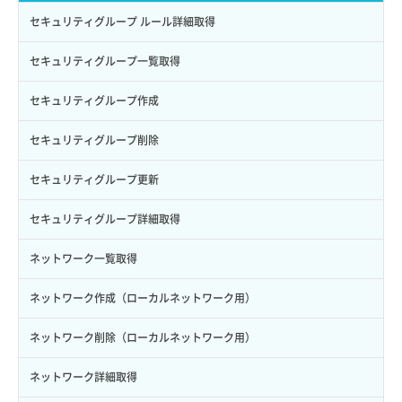
ロールからパーミッションを紐づけ解除
ボリュームタイプ詳細取得
サーバーに紐づくアドレス取得
セキュリティグループ ルール詳細取得
ロールにパーミッションを紐づけ
ボリューム一覧取得
サーバーに紐づくアドレス取得（ネットワーク指定）
セキュリティグループ一覧取得
ロール一覧取得
ボリューム作成
サーバーに紐づくセキュリティグループ取得
セキュリティグループ作成
ロール作成
ボリューム削除
サーバープラン一覧取得
セキュリティグループ削除
ロール削除
ボリューム更新
サーバープラン変更
セキュリティグループ更新
ロール更新
ボリューム詳細一覧取得
サーバープラン詳細一覧取得
セキュリティグループ詳細取得
ロール詳細取得
ボリューム詳細取得
サーバープラン詳細取得
ネットワーク一覧取得
自動バックアップ有効化
サーバーメタデータ取得
ネットワーク作成（ローカルネットワーク用）
自動バックアップ無効化
サーバーメタデータ更新（ネームタグ変更）
ネットワーク削除（ローカルネットワーク用）
サーバー一覧取得
ネットワーク詳細取得