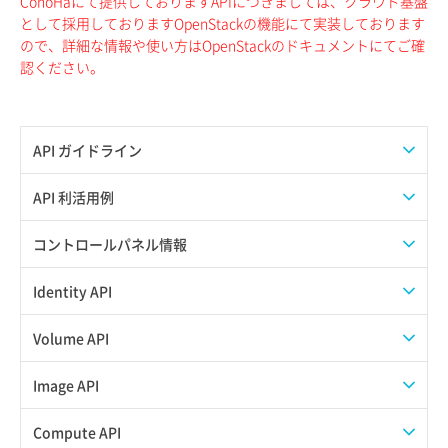
ConoHaにて提供しておりますAPIにつきましては、クラウド基盤
として採用しておりますOpenStackの機能にて実装しております
ので、詳細な情報や使い方はOpenStackのドキュメントにてご確
認ください。
API ガイドライン
APIのご利用について
API 利活用例
APIでAPIサブユーザーを作成する
コントロールパネル情報
APIでVPSにISOイメージを挿入する
APIユーザーを作成する
Identity API
APIでVPSを作成する
API情報を確認する
Credential一覧取得
Volume API
Credential作成
スナップショット一覧取得
Image API
Credential削除
スナップショット作成
ISOイメージアップロード
Compute API