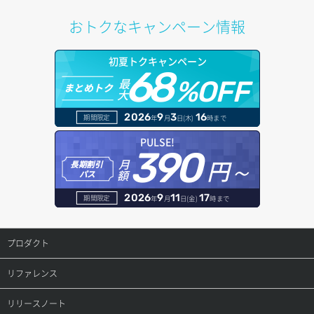
ポートアタッチ
プール更新
アカウント情報取得
ドメイン情報削除
おトクなキャンペーン情報
ポートデタッチ
プール詳細取得
オブジェクトアップロード
ドメイン情報更新
初夏トクキャンペーン
ボリュームアタッチ
ヘルスモニタ一覧取得
68
オブジェクトダウンロード
ドメイン情報登録
最
%OFF
まとめトク
大
ボリュームデタッチ
ヘルスモニタ作成
オブジェクトバージョン管理
ドメイン詳細取得
2026
9
3
16
期間限定
年
月
日(木)
時まで
ヘルスモニタ削除
オブジェクト一覧取得
レコード一覧取得
PULSE!
390
円～
月
ヘルスモニタ更新
オブジェクト削除
長期割引
レコード作成
額
パス
ヘルスモニタ詳細取得
オブジェクト削除予約
レコード削除
2026
9
11
17
期間限定
年
月
日(金)
時まで
メンバー一覧
オブジェクト複製
レコード更新
プロダクト
メンバー削除
オブジェクト詳細取得
レコード詳細取得
プロダクトトップ
リファレンス
メンバー更新
コンテナ一覧取得
ConoHa VPS(Ver.3.0)
リファレンストップ
リリースノート