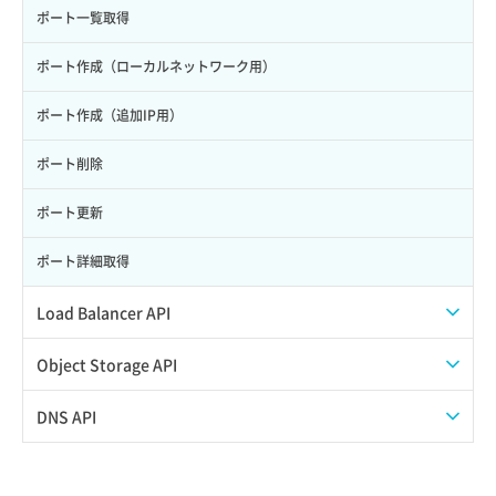
サーバー作成
ポート一覧取得
サーバー再構築（OS再インストール）
ポート作成（ローカルネットワーク用）
サーバー利用状況グラフ（CPU）
ポート作成（追加IP用）
サーバー利用状況グラフ（ディスクIO）
ポート削除
サーバー利用状況グラフ（トラフィック）
ポート更新
サーバー削除
ポート詳細取得
サーバー操作（起動/停止/再起動/強制停止）
Load Balancer API
サーバー設定切替
プール一覧取得
Object Storage API
サーバー詳細一覧取得
プール作成
Web公開
DNS API
サーバー詳細取得
プール削除
アカウント容量設定
ドメイン一覧取得