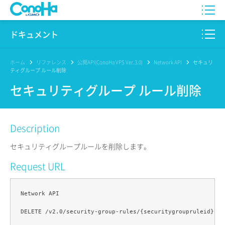
WING
ドキュメント
VPS
このサイトについて
ホーム
リファレンス
公開API(ConoHa VPS Ver.3.0)
Network API
セキュリ
ティグループ ルール削除
for GAME
プロダクト
セキュリティグループ ルール削除
AI Canvas
リファレンス
Description
Pencil
リリースノート
セキュリティグループルールを削除します。
サービス一覧
Request URL
サポート
Network API

ログイン