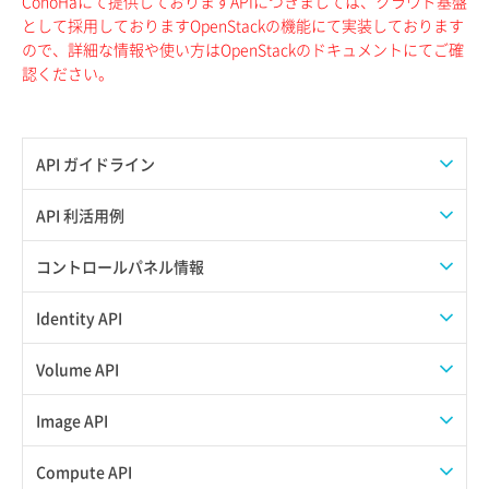
ConoHaにて提供しておりますAPIにつきましては、クラウド基盤
として採用しておりますOpenStackの機能にて実装しております
ので、詳細な情報や使い方はOpenStackのドキュメントにてご確
認ください。
API ガイドライン
APIのご利用について
API 利活用例
APIでAPIサブユーザーを作成する
コントロールパネル情報
APIでVPSにISOイメージを挿入する
APIユーザーを作成する
Identity API
APIでVPSを作成する
API情報を確認する
Credential一覧取得
Volume API
Credential作成
スナップショット一覧取得
Image API
Credential削除
スナップショット作成
ISOイメージアップロード
Compute API