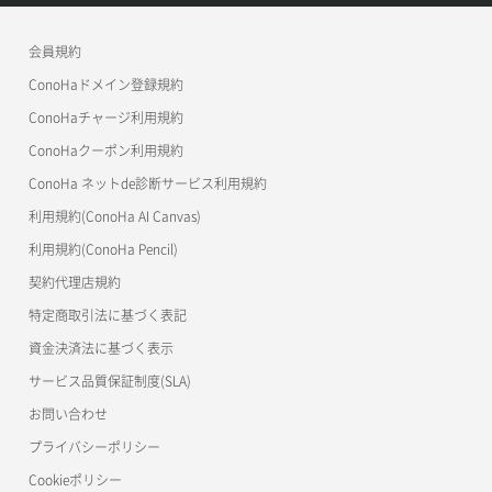
メンバー詳細取得
コンテナ作成
ConoHa VPS(Ver.2.0)
公開API(ConoHa VPS Ver.3.0)
リリースノートトップ
会員規約
メンバー追加
コンテナ削除
ConoHa for GAME
MCP Server
ConoHaドメイン登録規約
リスナー一覧取得
コンテナ詳細取得
OpenStack CLI
ConoHaチャージ利用規約
リスナー作成
ConoHaクーポン利用規約
Terraform
ラージオブジェクトアップロード(DLO)
ConoHa ネットde診断サービス利用規約
s3cmd
リスナー削除
ラージオブジェクトアップロード(SLO)
利用規約(ConoHa AI Canvas)
S3Proxy
リスナー更新
一時的Web公開
利用規約(ConoHa Pencil)
公開API(ConoHa VPS Ver.2.0)
契約代理店規約
リスナー詳細取得
特定商取引法に基づく表記
ロードバランサー一覧取得
資金決済法に基づく表示
サービス品質保証制度(SLA)
ロードバランサー削除
お問い合わせ
ロードバランサー更新
プライバシーポリシー
Cookieポリシー
ロードバランサー詳細取得