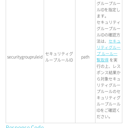
グループルー
ルIDを指定し
ます。
セキュリティ
グループルー
ルIDの確認方
法は、
セキュ
リティグルー
セキュリティグ
プ ルール一
securitygroupruleid
path
ループルールID
覧取得
を実
行の上、レス
ポンス結果か
ら対象セキュ
リティグルー
プルールのセ
キュリティグ
ループルール
IDをご確認く
ださい。
Response Code