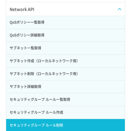
Credential詳細取得
スナップショット削除
ISOイメージ作成
ISOイメージ挿入/排出
Network API
サブユーザーからロールを紐づけ解除
スナップショット復元
イメージ一覧取得
SSHキーペア一覧取得
QoSポリシー一覧取得
サブユーザーにロールを紐づけ
スナップショット詳細一覧取得
イメージ保存使用量取得
SSHキーペア作成
QoSポリシー詳細取得
サブユーザー一覧取得
スナップショット詳細取得（アイテム指定）
イメージ保存容量取得
SSHキーペア削除
サブネット一覧取得
サブユーザー作成
バックアップリストア
イメージ保存容量変更
SSHキーペア詳細取得
サブネット作成（ローカルネットワーク用）
サブユーザー削除
バックアップ一覧取得
イメージ削除
アタッチ済みポート一覧取得
サブネット削除（ローカルネットワーク用）
サブユーザー更新
バックアップ詳細一覧取得
イメージ詳細取得
アタッチ済みポート詳細取得
サブネット詳細取得
サブユーザー詳細取得
バックアップ詳細取得
アタッチ済みボリューム一覧
セキュリティグループ ルール一覧取得
トークン発行
ボリュームイメージ保存
アタッチ済みボリューム詳細取得
セキュリティグループ ルール作成
パーミッション一覧取得
ボリュームタイプ一覧取得
コンソールURL発行
セキュリティグループ ルール削除