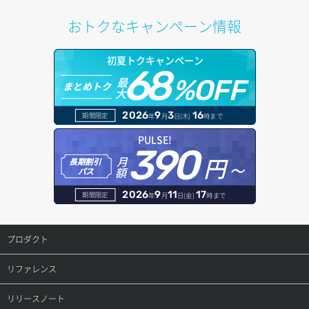
ポートアタッチ
プール更新
アカウント情報取得
ドメイン情報削除
おトクなキャンペーン情報
ポートデタッチ
プール詳細取得
オブジェクトアップロード
ドメイン情報更新
初夏トクキャンペーン
ボリュームアタッチ
ヘルスモニタ一覧取得
68
オブジェクトダウンロード
ドメイン情報登録
最
%OFF
まとめトク
大
ボリュームデタッチ
ヘルスモニタ作成
オブジェクトバージョン管理
ドメイン詳細取得
2026
9
3
16
期間限定
年
月
日(木)
時まで
ヘルスモニタ削除
オブジェクト一覧取得
レコード一覧取得
PULSE!
390
円～
月
ヘルスモニタ更新
オブジェクト削除
長期割引
レコード作成
額
パス
ヘルスモニタ詳細取得
オブジェクト削除予約
レコード削除
2026
9
11
17
期間限定
年
月
日(金)
時まで
メンバー一覧
オブジェクト複製
レコード更新
プロダクト
メンバー削除
オブジェクト詳細取得
レコード詳細取得
プロダクトトップ
リファレンス
メンバー更新
コンテナ一覧取得
ConoHa VPS(Ver.3.0)
リファレンストップ
リリースノート