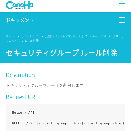
WING
ドキュメント
VPS
このサイトについて
ホーム
リファレンス
公開API(ConoHa VPS Ver.3.0)
Network API
セキュリ
ティグループ ルール削除
for GAME
プロダクト
セキュリティグループ ルール削除
AI Canvas
リファレンス
Description
Pencil
リリースノート
セキュリティグループルールを削除します。
サービス一覧
Request URL
サポート
Network API

ログイン