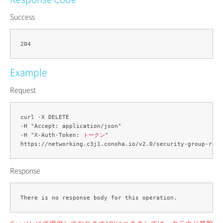
Success
Example
Request
curl -X DELETE 

-H "Accept: application/json" 

-H "X-Auth-Token: 
トークン
" 

https://networking.c3j1.conoha.io/v2.0/security-group-rule
Response