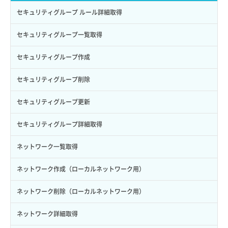
ロールからパーミッションを紐づけ解除
ボリュームタイプ詳細取得
サーバーに紐づくアドレス取得
セキュリティグループ ルール詳細取得
ロールにパーミッションを紐づけ
ボリューム一覧取得
サーバーに紐づくアドレス取得（ネットワーク指定）
セキュリティグループ一覧取得
ロール一覧取得
ボリューム作成
サーバーに紐づくセキュリティグループ取得
セキュリティグループ作成
ロール作成
ボリューム削除
サーバープラン一覧取得
セキュリティグループ削除
ロール削除
ボリューム更新
サーバープラン変更
セキュリティグループ更新
ロール更新
ボリューム詳細一覧取得
サーバープラン詳細一覧取得
セキュリティグループ詳細取得
ロール詳細取得
ボリューム詳細取得
サーバープラン詳細取得
ネットワーク一覧取得
自動バックアップ有効化
サーバーメタデータ取得
ネットワーク作成（ローカルネットワーク用）
自動バックアップ無効化
サーバーメタデータ更新（ネームタグ変更）
ネットワーク削除（ローカルネットワーク用）
サーバー一覧取得
ネットワーク詳細取得