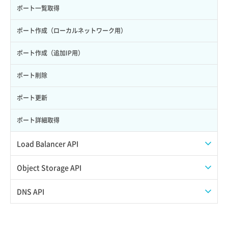
サーバー作成
ポート一覧取得
サーバー再構築（OS再インストール）
ポート作成（ローカルネットワーク用）
サーバー利用状況グラフ（CPU）
ポート作成（追加IP用）
サーバー利用状況グラフ（ディスクIO）
ポート削除
サーバー利用状況グラフ（トラフィック）
ポート更新
サーバー削除
ポート詳細取得
サーバー操作（起動/停止/再起動/強制停止）
Load Balancer API
サーバー設定切替
プール一覧取得
Object Storage API
サーバー詳細一覧取得
プール作成
Web公開
DNS API
サーバー詳細取得
プール削除
アカウント容量設定
ドメイン一覧取得