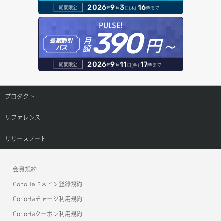
2026
9
3
16
期間限定
年
月
日(木)
時まで
ヘルスモニタ削除
オブジェクト一覧取得
レコード一覧取得
PULSE!
390
円～
月
ヘルスモニタ更新
オブジェクト削除
長期割引
レコード作成
額
パス
ヘルスモニタ詳細取得
オブジェクト削除予約
レコード削除
2026
9
11
17
期間限定
年
月
日(金)
時まで
メンバー一覧
オブジェクト複製
レコード更新
プロダクト
メンバー削除
オブジェクト詳細取得
レコード詳細取得
プロダクトトップ
リファレンス
メンバー更新
コンテナ一覧取得
ConoHa VPS(Ver.3.0)
リファレンストップ
リリースノート
メンバー詳細取得
コンテナ作成
ConoHa VPS(Ver.2.0)
公開API(ConoHa VPS Ver.3.0)
リリースノートトップ
会員規約
メンバー追加
コンテナ削除
ConoHa for GAME
MCP Server
ConoHaドメイン登録規約
リスナー一覧取得
コンテナ詳細取得
OpenStack CLI
ConoHaチャージ利用規約
リスナー作成
ConoHaクーポン利用規約
Terraform
ラージオブジェクトアップロード(DLO)