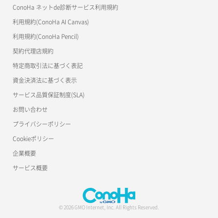
ConoHa ネットde診断サービス利用規約
s3cmd
リスナー削除
ラージオブジェクトアップロード(SLO)
利用規約(ConoHa AI Canvas)
S3Proxy
リスナー更新
一時的Web公開
利用規約(ConoHa Pencil)
公開API(ConoHa VPS Ver.2.0)
契約代理店規約
リスナー詳細取得
特定商取引法に基づく表記
ロードバランサー一覧取得
資金決済法に基づく表示
サービス品質保証制度(SLA)
ロードバランサー削除
お問い合わせ
ロードバランサー更新
プライバシーポリシー
Cookieポリシー
ロードバランサー詳細取得
企業概要
ロードバランサー追加
サービス概要
© 2026 GMO Internet, Inc. All Rights Reserved.