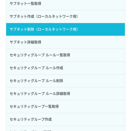
スナップショット詳細取得（アイテム指定）
イメージ保存容量取得
SSHキーペア削除
サブネット一覧取得
サブユーザー作成
バックアップリストア
イメージ保存容量変更
SSHキーペア詳細取得
サブネット作成（ローカルネットワーク用）
サブユーザー削除
バックアップ一覧取得
イメージ削除
アタッチ済みポート一覧取得
サブネット削除（ローカルネットワーク用）
サブユーザー更新
バックアップ詳細一覧取得
イメージ詳細取得
アタッチ済みポート詳細取得
サブネット詳細取得
サブユーザー詳細取得
バックアップ詳細取得
アタッチ済みボリューム一覧
セキュリティグループ ルール一覧取得
トークン発行
ボリュームイメージ保存
アタッチ済みボリューム詳細取得
セキュリティグループ ルール作成
パーミッション一覧取得
ボリュームタイプ一覧取得
コンソールURL発行
セキュリティグループ ルール削除
ロールからパーミッションを紐づけ解除
ボリュームタイプ詳細取得
サーバーに紐づくアドレス取得
セキュリティグループ ルール詳細取得
ロールにパーミッションを紐づけ
ボリューム一覧取得
サーバーに紐づくアドレス取得（ネットワーク指定）
セキュリティグループ一覧取得
ロール一覧取得
ボリューム作成
サーバーに紐づくセキュリティグループ取得
セキュリティグループ作成
ロール作成
ボリューム削除