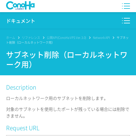
WING
ドキュメント
VPS
このサイトについて
ホーム
リファレンス
公開API(ConoHa VPS Ver.3.0)
Network API
サブネッ
ト削除（ローカルネットワーク用）
for GAME
プロダクト
サブネット削除（ローカルネットワ
ーク用）
AI Canvas
リファレンス
Pencil
リリースノート
Description
サービス一覧
ローカルネットワーク用のサブネットを削除します。
サポート
対象のサブネットを使用したポートが残っている場合には削除で
きません。
ログイン
Request URL