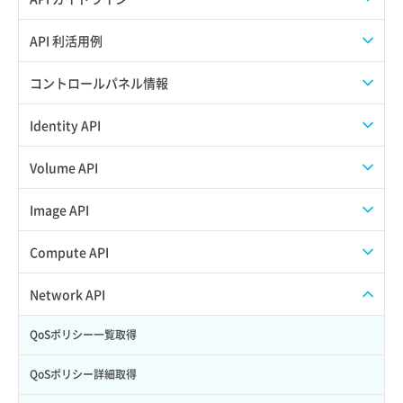
APIのご利用について
API 利活用例
APIでAPIサブユーザーを作成する
コントロールパネル情報
APIでVPSにISOイメージを挿入する
APIユーザーを作成する
Identity API
APIでVPSを作成する
API情報を確認する
Credential一覧取得
Volume API
Credential作成
スナップショット一覧取得
Image API
Credential削除
スナップショット作成
ISOイメージアップロード
Compute API
Credential詳細取得
スナップショット削除
ISOイメージ作成
ISOイメージ挿入/排出
Network API
サブユーザーからロールを紐づけ解除
スナップショット復元
イメージ一覧取得
SSHキーペア一覧取得
QoSポリシー一覧取得
サブユーザーにロールを紐づけ
スナップショット詳細一覧取得
イメージ保存使用量取得
SSHキーペア作成
QoSポリシー詳細取得
サブユーザー一覧取得