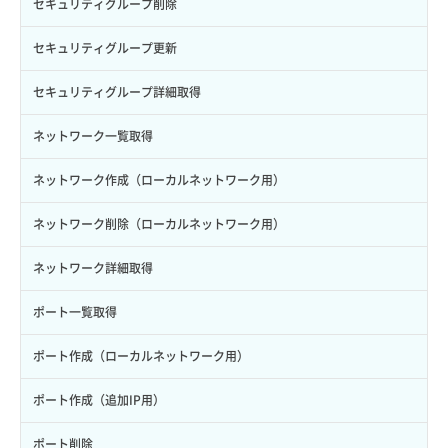
サーバープラン一覧取得
セキュリティグループ削除
ロール削除
ボリューム更新
サーバープラン変更
セキュリティグループ更新
ロール更新
ボリューム詳細一覧取得
サーバープラン詳細一覧取得
セキュリティグループ詳細取得
ロール詳細取得
ボリューム詳細取得
サーバープラン詳細取得
ネットワーク一覧取得
自動バックアップ有効化
サーバーメタデータ取得
ネットワーク作成（ローカルネットワーク用）
自動バックアップ無効化
サーバーメタデータ更新（ネームタグ変更）
ネットワーク削除（ローカルネットワーク用）
サーバー一覧取得
ネットワーク詳細取得
サーバー作成
ポート一覧取得
サーバー再構築（OS再インストール）
ポート作成（ローカルネットワーク用）
サーバー利用状況グラフ（CPU）
ポート作成（追加IP用）
サーバー利用状況グラフ（ディスクIO）
ポート削除