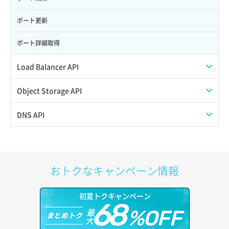
サーバー利用状況グラフ（トラフィック）
ポート更新
サーバー削除
ポート詳細取得
サーバー操作（起動/停止/再起動/強制停止）
Load Balancer API
サーバー設定切替
プール一覧取得
Object Storage API
サーバー詳細一覧取得
プール作成
Web公開
DNS API
サーバー詳細取得
プール削除
アカウント容量設定
ドメイン一覧取得
ポートアタッチ
プール更新
アカウント情報取得
ドメイン情報削除
おトクなキャンペーン情報
ポートデタッチ
プール詳細取得
オブジェクトアップロード
ドメイン情報更新
初夏トクキャンペーン
ボリュームアタッチ
ヘルスモニタ一覧取得
68
オブジェクトダウンロード
ドメイン情報登録
最
%OFF
まとめトク
大
ボリュームデタッチ
ヘルスモニタ作成
オブジェクトバージョン管理
ドメイン詳細取得