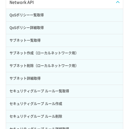
ISOイメージ作成
ISOイメージ挿入/排出
Network API
サブユーザーからロールを紐づけ解除
スナップショット復元
イメージ一覧取得
SSHキーペア一覧取得
QoSポリシー一覧取得
サブユーザーにロールを紐づけ
スナップショット詳細一覧取得
イメージ保存使用量取得
SSHキーペア作成
QoSポリシー詳細取得
サブユーザー一覧取得
スナップショット詳細取得（アイテム指定）
イメージ保存容量取得
SSHキーペア削除
サブネット一覧取得
サブユーザー作成
バックアップリストア
イメージ保存容量変更
SSHキーペア詳細取得
サブネット作成（ローカルネットワーク用）
サブユーザー削除
バックアップ一覧取得
イメージ削除
アタッチ済みポート一覧取得
サブネット削除（ローカルネットワーク用）
サブユーザー更新
バックアップ詳細一覧取得
イメージ詳細取得
アタッチ済みポート詳細取得
サブネット詳細取得
サブユーザー詳細取得
バックアップ詳細取得
アタッチ済みボリューム一覧
セキュリティグループ ルール一覧取得
トークン発行
ボリュームイメージ保存
アタッチ済みボリューム詳細取得
セキュリティグループ ルール作成
パーミッション一覧取得
ボリュームタイプ一覧取得
コンソールURL発行
セキュリティグループ ルール削除
ロールからパーミッションを紐づけ解除
ボリュームタイプ詳細取得
サーバーに紐づくアドレス取得
セキュリティグループ ルール詳細取得