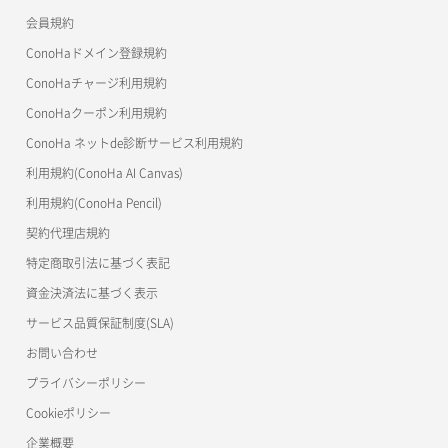
リリースノートトップ
会員規約
メンバー追加
コンテナ削除
ConoHa for GAME
MCP Server
ConoHaドメイン登録規約
リスナー一覧取得
コンテナ詳細取得
OpenStack CLI
ConoHaチャージ利用規約
リスナー作成
ConoHaクーポン利用規約
Terraform
ラージオブジェクトアップロード(DLO)
ConoHa ネットde診断サービス利用規約
s3cmd
リスナー削除
ラージオブジェクトアップロード(SLO)
利用規約(ConoHa AI Canvas)
S3Proxy
リスナー更新
一時的Web公開
利用規約(ConoHa Pencil)
公開API(ConoHa VPS Ver.2.0)
契約代理店規約
リスナー詳細取得
特定商取引法に基づく表記
ロードバランサー一覧取得
資金決済法に基づく表示
サービス品質保証制度(SLA)
ロードバランサー削除
お問い合わせ
ロードバランサー更新
プライバシーポリシー
Cookieポリシー
ロードバランサー詳細取得
企業概要