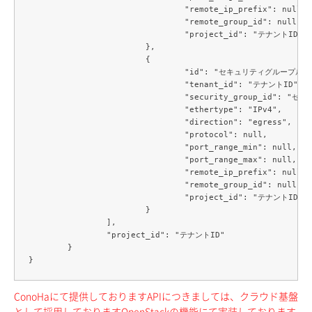
				"remote_ip_prefix": null,

				"remote_group_id": null,

				"project_id": "テナントID"

			},

			{

				"id": "セキュリティグループルールID",

				"tenant_id": "テナントID",

				"security_group_id": "セキュリティグループID",

				"ethertype": "IPv4",

				"direction": "egress",

				"protocol": null,

				"port_range_min": null,

				"port_range_max": null,

				"remote_ip_prefix": null,

				"remote_group_id": null,

				"project_id": "テナントID"

			}

		],

		"project_id": "テナントID"

	}

ConoHaにて提供しておりますAPIにつきましては、クラウド基盤
として採用しておりますOpenStackの機能にて実装しております