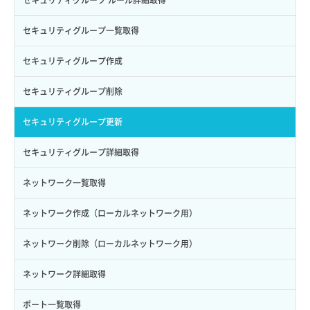
ロールにパーミッションを紐づけ
ボリューム一覧取得
サーバーに紐づくアドレス取得（ネットワーク指定）
セキュリティグループ一覧取得
ロール一覧取得
ボリューム作成
サーバーに紐づくセキュリティグループ取得
セキュリティグループ作成
ロール作成
ボリューム削除
サーバープラン一覧取得
セキュリティグループ削除
ロール削除
ボリューム更新
サーバープラン変更
セキュリティグループ更新
ロール更新
ボリューム詳細一覧取得
サーバープラン詳細一覧取得
セキュリティグループ詳細取得
ロール詳細取得
ボリューム詳細取得
サーバープラン詳細取得
ネットワーク一覧取得
自動バックアップ有効化
サーバーメタデータ取得
ネットワーク作成（ローカルネットワーク用）
自動バックアップ無効化
サーバーメタデータ更新（ネームタグ変更）
ネットワーク削除（ローカルネットワーク用）
サーバー一覧取得
ネットワーク詳細取得
サーバー作成
ポート一覧取得