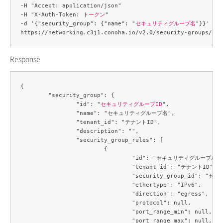
-H "Accept: application/json" 

-H "X-Auth-Token: 
トークン
" 

-d '{"security_group": {"name": "
セキュリティグループ名
"}}' 

https://networking.c3j1.conoha.io/v2.0/security-groups/
セキ
Response
{

	"security_group": {

		"id": "
セキュリティグループID
",

		"name": "セキュリティグループ名",

		"tenant_id": "テナントID",

		"description": "",

		"security_group_rules": [

			{

				"id": "セキュリティグループルールID",

				"tenant_id": "テナントID",

				"security_group_id": "セキュリティグループID",

				"ethertype": "IPv6",

				"direction": "egress",

				"protocol": null,

				"port_range_min": null,

				"port_range_max": null,
