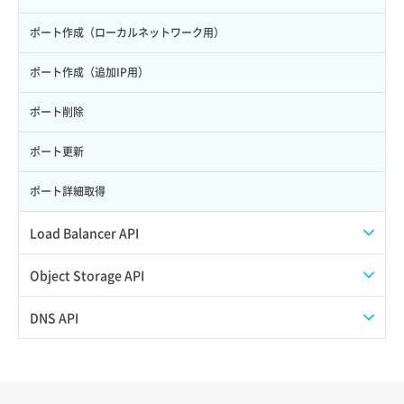
サーバー再構築（OS再インストール）
ポート作成（ローカルネットワーク用）
サーバー利用状況グラフ（CPU）
ポート作成（追加IP用）
サーバー利用状況グラフ（ディスクIO）
ポート削除
サーバー利用状況グラフ（トラフィック）
ポート更新
サーバー削除
ポート詳細取得
サーバー操作（起動/停止/再起動/強制停止）
Load Balancer API
サーバー設定切替
プール一覧取得
Object Storage API
サーバー詳細一覧取得
プール作成
Web公開
DNS API
サーバー詳細取得
プール削除
アカウント容量設定
ドメイン一覧取得
ポートアタッチ
プール更新
アカウント情報取得
ドメイン情報削除