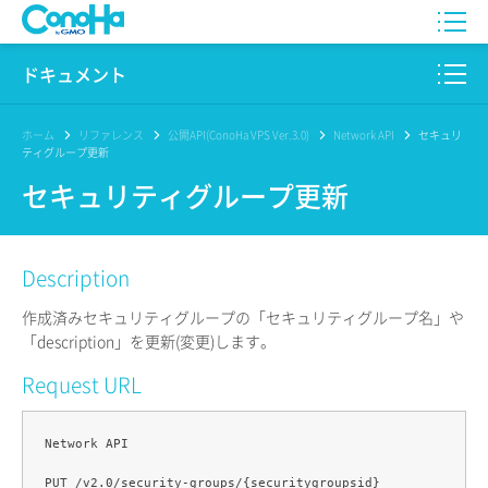
WING
ドキュメント
VPS
このサイトについて
ホーム
リファレンス
公開API(ConoHa VPS Ver.3.0)
Network API
セキュリ
ティグループ更新
for GAME
プロダクト
セキュリティグループ更新
AI Canvas
リファレンス
Description
Pencil
リリースノート
作成済みセキュリティグループの「セキュリティグループ名」や
サービス一覧
「description」を更新(変更)します。
Request URL
サポート
ログイン
Network API
