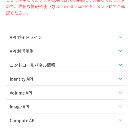
ので、詳細な情報や使い方はOpenStackのドキュメントにてご確
認ください。
API ガイドライン
APIのご利用について
API 利活用例
APIでAPIサブユーザーを作成する
コントロールパネル情報
APIでVPSにISOイメージを挿入する
APIユーザーを作成する
Identity API
APIでVPSを作成する
API情報を確認する
Credential一覧取得
Volume API
Credential作成
スナップショット一覧取得
Image API
Credential削除
スナップショット作成
ISOイメージアップロード
Compute API
Credential詳細取得
スナップショット削除