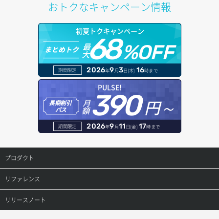
おトクなキャンペーン情報
ポートデタッチ
プール詳細取得
オブジェクトアップロード
ドメイン情報更新
初夏トクキャンペーン
ボリュームアタッチ
ヘルスモニタ一覧取得
68
オブジェクトダウンロード
ドメイン情報登録
最
%OFF
まとめトク
大
ボリュームデタッチ
ヘルスモニタ作成
オブジェクトバージョン管理
ドメイン詳細取得
2026
9
3
16
期間限定
年
月
日(木)
時まで
ヘルスモニタ削除
オブジェクト一覧取得
レコード一覧取得
PULSE!
390
円～
月
ヘルスモニタ更新
オブジェクト削除
長期割引
レコード作成
額
パス
ヘルスモニタ詳細取得
オブジェクト削除予約
レコード削除
2026
9
11
17
期間限定
年
月
日(金)
時まで
メンバー一覧
オブジェクト複製
レコード更新
プロダクト
メンバー削除
オブジェクト詳細取得
レコード詳細取得
プロダクトトップ
リファレンス
メンバー更新
コンテナ一覧取得
ConoHa VPS(Ver.3.0)
リファレンストップ
リリースノート
メンバー詳細取得
コンテナ作成
ConoHa VPS(Ver.2.0)
公開API(ConoHa VPS Ver.3.0)