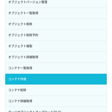
セキュリティグループ ルール作成
ヘルスモニタ作成
オブジェクトバージョン管理
パーミッション一覧取得
ボリュームタイプ一覧取得
コンソールURL発行
セキュリティグループ ルール削除
ヘルスモニタ削除
オブジェクト一覧取得
ロールからパーミッションを紐づけ解除
ボリュームタイプ詳細取得
サーバーに紐づくアドレス取得
セキュリティグループ ルール詳細取得
ヘルスモニタ更新
オブジェクト削除
ロールにパーミッションを紐づけ
ボリューム一覧取得
サーバーに紐づくアドレス取得（ネットワーク指定）
セキュリティグループ一覧取得
ヘルスモニタ詳細取得
オブジェクト削除予約
ロール一覧取得
ボリューム作成
サーバーに紐づくセキュリティグループ取得
セキュリティグループ作成
メンバー一覧
オブジェクト複製
ロール作成
ボリューム削除
サーバープラン一覧取得
セキュリティグループ削除
メンバー削除
オブジェクト詳細取得
ロール削除
ボリューム更新
サーバープラン変更
セキュリティグループ更新
メンバー更新
コンテナ一覧取得
ロール更新
ボリューム詳細一覧取得
サーバープラン詳細一覧取得
セキュリティグループ詳細取得
メンバー詳細取得
コンテナ作成
ロール詳細取得
ボリューム詳細取得
サーバープラン詳細取得
ネットワーク一覧取得
メンバー追加
コンテナ削除
自動バックアップ有効化
サーバーメタデータ取得
ネットワーク作成（ローカルネットワーク用）
リスナー一覧取得
コンテナ詳細取得
自動バックアップ無効化
サーバーメタデータ更新（ネームタグ変更）
ネットワーク削除（ローカルネットワーク用）
リスナー作成
ラージオブジェクトアップロード(DLO)