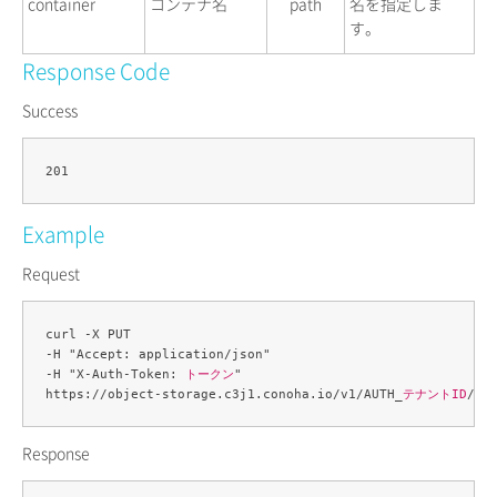
container
コンテナ名
path
名を指定しま
す。
Response Code
Success
Example
Request
curl -X PUT 

-H "Accept: application/json" 

-H "X-Auth-Token: 
トークン
" 

https://object-storage.c3j1.conoha.io/v1/AUTH_
テナントID
/
コ
Response