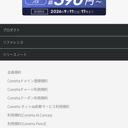
円～
額
パス
サーバー詳細取得
レコード削除
2026
9
11
17
期間限定
年
月
日(金)
時まで
ポートアタッチ
レコード更新
プロダクト
ポートデタッチ
レコード詳細取得
プロダクトトップ
リファレンス
ボリュームアタッチ
ConoHa VPS(Ver.3.0)
リファレンストップ
リリースノート
ボリュームデタッチ
ConoHa VPS(Ver.2.0)
公開API(ConoHa VPS Ver.3.0)
リリースノートトップ
会員規約
ConoHa for GAME
MCP Server
ConoHaドメイン登録規約
OpenStack CLI
ConoHaチャージ利用規約
ConoHaクーポン利用規約
Terraform
ConoHa ネットde診断サービス利用規約
s3cmd
利用規約(ConoHa AI Canvas)
S3Proxy
利用規約(ConoHa Pencil)