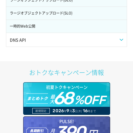
サーバー一覧取得
ネットワーク詳細取得
リスナー削除
ラージオブジェクトアップロード(SLO)
サーバー作成
ポート一覧取得
リスナー更新
一時的Web公開
サーバー再構築（OS再インストール）
ポート作成（ローカルネットワーク用）
リスナー詳細取得
DNS API
サーバー利用状況グラフ（CPU）
ポート作成（追加IP用）
ロードバランサー一覧取得
ドメイン一覧取得
サーバー利用状況グラフ（ディスクIO）
ポート削除
ロードバランサー削除
ドメイン情報削除
おトクなキャンペーン情報
サーバー利用状況グラフ（トラフィック）
ポート更新
ロードバランサー更新
ドメイン情報更新
初夏トクキャンペーン
サーバー削除
ポート詳細取得
ロードバランサー詳細取得
68
ドメイン情報登録
最
%OFF
まとめトク
大
サーバー操作（起動/停止/再起動/強制停止）
ロードバランサー追加
ドメイン詳細取得
2026
9
3
16
期間限定
年
月
日(木)
時まで
サーバー設定切替
レコード一覧取得
PULSE!
390
サーバー詳細一覧取得
月
長期割引
レコード作成