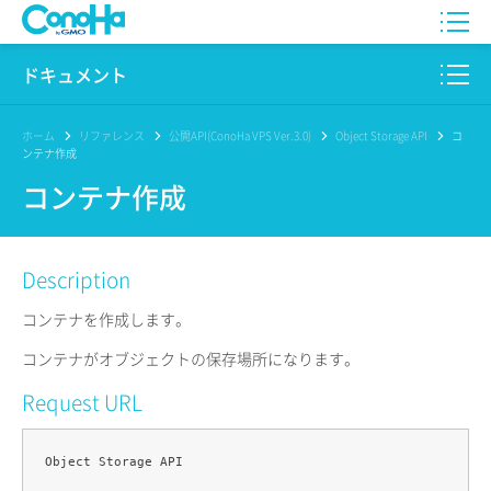
WING
ドキュメント
VPS
このサイトについて
ホーム
リファレンス
公開API(ConoHa VPS Ver.3.0)
Object Storage API
コ
ンテナ作成
for GAME
プロダクト
コンテナ作成
AI Canvas
リファレンス
Description
Pencil
リリースノート
コンテナを作成します。
サービス一覧
コンテナがオブジェクトの保存場所になります。
サポート
Request URL
ログイン
Object Storage API
