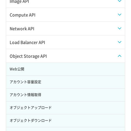
スナップショット一覧取得
Image API
Credential削除
スナップショット作成
ISOイメージアップロード
Compute API
Credential詳細取得
スナップショット削除
ISOイメージ作成
ISOイメージ挿入/排出
Network API
サブユーザーからロールを紐づけ解除
スナップショット復元
イメージ一覧取得
SSHキーペア一覧取得
QoSポリシー一覧取得
Load Balancer API
サブユーザーにロールを紐づけ
スナップショット詳細一覧取得
イメージ保存使用量取得
SSHキーペア作成
QoSポリシー詳細取得
プール一覧取得
Object Storage API
サブユーザー一覧取得
スナップショット詳細取得（アイテム指定）
イメージ保存容量取得
SSHキーペア削除
サブネット一覧取得
プール作成
Web公開
サブユーザー作成
バックアップリストア
イメージ保存容量変更
SSHキーペア詳細取得
サブネット作成（ローカルネットワーク用）
プール削除
アカウント容量設定
サブユーザー削除
バックアップ一覧取得
イメージ削除
アタッチ済みポート一覧取得
サブネット削除（ローカルネットワーク用）
プール更新
アカウント情報取得
サブユーザー更新
バックアップ詳細一覧取得
イメージ詳細取得
アタッチ済みポート詳細取得
サブネット詳細取得
プール詳細取得
オブジェクトアップロード
サブユーザー詳細取得
バックアップ詳細取得
アタッチ済みボリューム一覧
セキュリティグループ ルール一覧取得
ヘルスモニタ一覧取得
オブジェクトダウンロード
トークン発行
ボリュームイメージ保存
アタッチ済みボリューム詳細取得