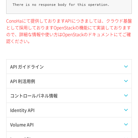
ConoHaにて提供しておりますAPIにつきましては、クラウド基盤
として採用しておりますOpenStackの機能にて実装しております
ので、詳細な情報や使い方はOpenStackのドキュメントにてご確
認ください。
API ガイドライン
APIのご利用について
API 利活用例
APIでAPIサブユーザーを作成する
コントロールパネル情報
APIでVPSにISOイメージを挿入する
APIユーザーを作成する
Identity API
APIでVPSを作成する
API情報を確認する
Credential一覧取得
Volume API
Credential作成