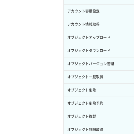
サブユーザー作成
イメージ保存容量変更
SSHキーペア詳細取得
サブネット作成（ローカルネットワー
プール削除
アカウント容量設定
バックアップリストア
ク用）
サブユーザー削除
イメージ削除
アタッチ済みポート一覧取得
プール更新
アカウント情報取得
バックアップ一覧取得
サブネット削除（ローカルネットワー
サブユーザー更新
イメージ詳細取得
ク用）
アタッチ済みポート詳細取得
プール詳細取得
オブジェクトアップロード
バックアップ詳細一覧取得
サブユーザー詳細取得
サブネット詳細取得
アタッチ済みボリューム一覧
ヘルスモニタ一覧取得
オブジェクトダウンロード
バックアップ詳細取得
トークン発行
セキュリティグループ ルール一覧取得
アタッチ済みボリューム詳細取得
ヘルスモニタ作成
オブジェクトバージョン管理
ボリュームイメージ保存
パーミッション一覧取得
セキュリティグループ ルール作成
コンソールURL発行
ヘルスモニタ削除
オブジェクト一覧取得
ボリュームタイプ一覧取得
ロールからパーミッションを紐づけ解
セキュリティグループ ルール削除
サーバーに紐づくアドレス取得
ヘルスモニタ更新
オブジェクト削除
除
ボリュームタイプ詳細取得
セキュリティグループ ルール詳細取得
サーバーに紐づくアドレス取得（ネッ
ヘルスモニタ詳細取得
オブジェクト削除予約
ロールにパーミッションを紐づけ
ボリューム一覧取得
トワーク指定）
セキュリティグループ一覧取得
メンバー一覧
オブジェクト複製
ロール一覧取得
ボリューム作成
サーバーに紐づくセキュリティグルー
プ取得
セキュリティグループ作成
メンバー削除
オブジェクト詳細取得
ロール作成
ボリューム削除