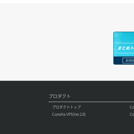
ロードバランサー更新
ポート作成（追加IP用）
ドメイン情報更新
サーバー利用状況グラフ（ディスク
IO）
ロードバランサー詳細取得
ポート削除
ドメイン情報登録
サーバー利用状況グラフ（トラフィッ
ロードバランサー追加
ク）
ポート更新
ドメイン詳細取得
サーバー削除
ポート詳細取得
レコード一覧取得
まとめ
サーバー操作（起動/停止/再起動/強制
レコード作成
期間限
停止）
レコード削除
サーバー設定切替
レコード更新
サーバー詳細一覧取得
プロダクト
レコード詳細取得
サーバー詳細取得
プロダクトトップ
Co
ConoHa VPS(Ver.2.0)
Co
ポートアタッチ
ポートデタッチ