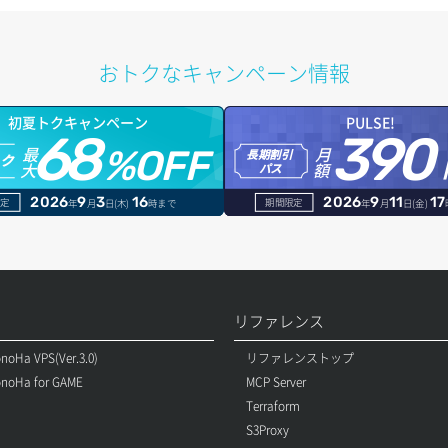
おトクなキャンペーン情報
初夏トクキャンペーン
PULSE!
68
390
最
月
%OFF
長期割引
トク
大
額
パス
2026
9
3
16
2026
9
11
17
定
期間限定
年
月
日(木)
時まで
年
月
日(金)
リファレンス
noHa VPS(Ver.3.0)
リファレンストップ
noHa for GAME
MCP Server
Terraform
S3Proxy