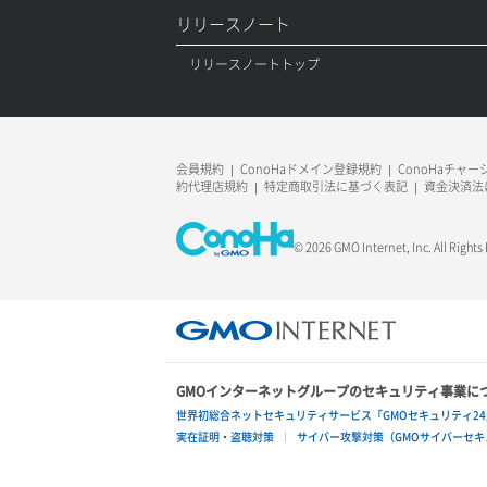
リリースノート
ボリュームアタッチ
リリースノートトップ
ボリュームデタッチ
会員規約
ConoHaドメイン登録規約
ConoHaチャ
約代理店規約
特定商取引法に基づく表記
資金決済法
© 2026 GMO Internet, Inc. All Rights
GMOインターネットグループのセキュリティ事業に
世界初総合ネットセキュリティサービス「GMOセキュリティ24
実在証明・盗聴対策
サイバー攻撃対策（GMOサイバーセキュ