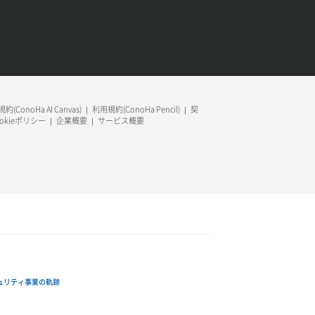
約(ConoHa AI Canvas)
利用規約(ConoHa Pencil)
契
ookieポリシー
企業概要
サービス概要
ュリティ事業の軌跡