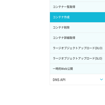
サーバープラン一覧取得
セキュリティグループ削除
メンバー更新
コンテナ一覧取得
ロール削除
ボリューム更新
サーバープラン変更
セキュリティグループ更新
メンバー詳細取得
コンテナ作成
ロール更新
ボリューム詳細一覧取得
サーバープラン詳細一覧取得
セキュリティグループ詳細取得
メンバー追加
コンテナ削除
ロール詳細取得
ボリューム詳細取得
サーバープラン詳細取得
ネットワーク一覧取得
リスナー一覧取得
コンテナ詳細取得
自動バックアップ有効化
サーバーメタデータ取得
ネットワーク作成（ローカルネットワ
リスナー作成
ラージオブジェクトアップロード(DLO)
自動バックアップ無効化
ーク用）
サーバーメタデータ更新（ネームタグ
リスナー削除
ラージオブジェクトアップロード(SLO)
変更）
ネットワーク削除（ローカルネットワ
ーク用）
リスナー更新
一時的Web公開
サーバー一覧取得
ネットワーク詳細取得
リスナー詳細取得
DNS API
サーバー作成
ポート一覧取得
ロードバランサー一覧取得
ドメイン一覧取得
サーバー再構築（OS再インストール）
ポート作成（ローカルネットワーク
ロードバランサー削除
用）
ドメイン情報削除
サーバー利用状況グラフ（CPU）