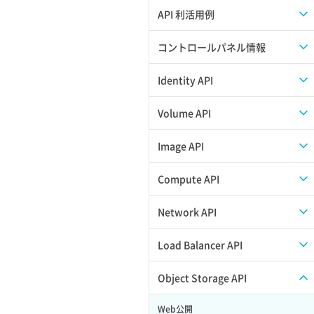
APIのご利用について
API 利活用例
APIでAPIサブユーザーを作成する
コントロールパネル情報
APIでVPSにISOイメージを挿入する
APIユーザーを作成する
Identity API
APIでVPSを作成する
API情報を確認する
Credential一覧取得
Volume API
Credential作成
スナップショット一覧取得
Image API
Credential削除
スナップショット作成
ISOイメージアップロード
Compute API
Credential詳細取得
スナップショット削除
ISOイメージ作成
ISOイメージ挿入/排出
Network API
サブユーザーからロールを紐づけ解除
スナップショット復元
イメージ一覧取得
SSHキーペア一覧取得
QoSポリシー一覧取得
Load Balancer API
サブユーザーにロールを紐づけ
スナップショット詳細一覧取得
イメージ保存使用量取得
SSHキーペア作成
QoSポリシー詳細取得
プール一覧取得
Object Storage API
サブユーザー一覧取得
スナップショット詳細取得（アイテム
イメージ保存容量取得
SSHキーペア削除
サブネット一覧取得
プール作成
Web公開
指定）