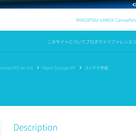
WING
VPS
for GAME
AI Canvas
Penc
このサイトについて
プロダクト
リファレンス
noHa VPS Ver.3.0)
Object Storage API
コンテナ作成
Description