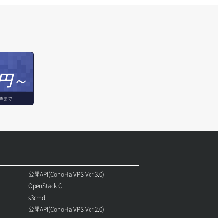
円～
時まで
公開API(ConoHa VPS Ver.3.0)
OpenStack CLI
s3cmd
公開API(ConoHa VPS Ver.2.0)