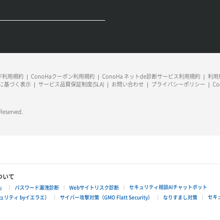
ージ利用規約
ConoHaクーポン利用規約
ConoHa ネットde診断サービス利用規約
利用規
に基づく表示
サービス品質保証制度(SLA)
お問い合わせ
プライバシーポリシー
C
 Reserved.
ついて
セキュリティ相談AIチャットボット
」
パスワード漏洩診断
Webサイトリスク診断
セキ
リティ byイエラエ）
サイバー攻撃対策（GMO Flatt Security）
なりすまし対策