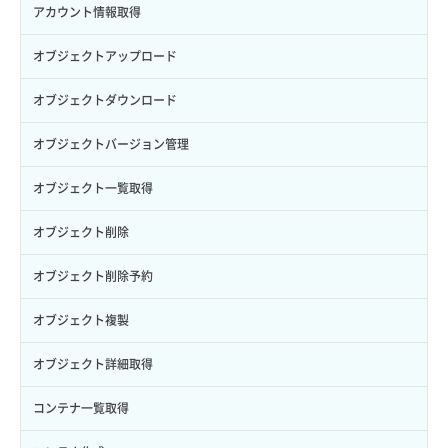
アタッチ済みポート一覧取得
サブネット削除（ローカルネットワーク用）
プール更新
アカウント情報取得
サブユーザー更新
バックアップ詳細一覧取得
イメージ詳細取得
アタッチ済みポート詳細取得
サブネット詳細取得
プール詳細取得
オブジェクトアップロード
サブユーザー詳細取得
バックアップ詳細取得
アタッチ済みボリューム一覧
セキュリティグループ ルール一覧取得
ヘルスモニタ一覧取得
オブジェクトダウンロード
トークン発行
ボリュームイメージ保存
アタッチ済みボリューム詳細取得
セキュリティグループ ルール作成
ヘルスモニタ作成
オブジェクトバージョン管理
パーミッション一覧取得
ボリュームタイプ一覧取得
コンソールURL発行
セキュリティグループ ルール削除
ヘルスモニタ削除
オブジェクト一覧取得
ロールからパーミッションを紐づけ解除
ボリュームタイプ詳細取得
サーバーに紐づくアドレス取得
セキュリティグループ ルール詳細取得
ヘルスモニタ更新
オブジェクト削除
ロールにパーミッションを紐づけ
ボリューム一覧取得
サーバーに紐づくアドレス取得（ネットワーク指定）
セキュリティグループ一覧取得
ヘルスモニタ詳細取得
オブジェクト削除予約
ロール一覧取得
ボリューム作成
サーバーに紐づくセキュリティグループ取得
セキュリティグループ作成
メンバー一覧
オブジェクト複製
ロール作成
ボリューム削除
サーバープラン一覧取得
セキュリティグループ削除
メンバー削除
オブジェクト詳細取得
ロール削除
ボリューム更新
サーバープラン変更
セキュリティグループ更新
メンバー更新
コンテナ一覧取得
ロール更新
ボリューム詳細一覧取得
サーバープラン詳細一覧取得
セキュリティグループ詳細取得