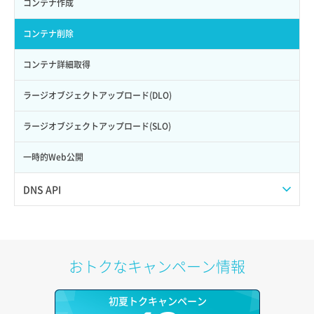
メンバー詳細取得
コンテナ作成
ロール詳細取得
ボリューム詳細取得
サーバープラン詳細取得
ネットワーク一覧取得
メンバー追加
コンテナ削除
自動バックアップ有効化
サーバーメタデータ取得
ネットワーク作成（ローカルネットワーク用）
リスナー一覧取得
コンテナ詳細取得
自動バックアップ無効化
サーバーメタデータ更新（ネームタグ変更）
ネットワーク削除（ローカルネットワーク用）
リスナー作成
ラージオブジェクトアップロード(DLO)
サーバー一覧取得
ネットワーク詳細取得
リスナー削除
ラージオブジェクトアップロード(SLO)
サーバー作成
ポート一覧取得
リスナー更新
一時的Web公開
サーバー再構築（OS再インストール）
ポート作成（ローカルネットワーク用）
リスナー詳細取得
DNS API
サーバー利用状況グラフ（CPU）
ポート作成（追加IP用）
ロードバランサー一覧取得
ドメイン一覧取得
サーバー利用状況グラフ（ディスクIO）
ポート削除
ロードバランサー削除
ドメイン情報削除
おトクなキャンペーン情報
サーバー利用状況グラフ（トラフィック）
ポート更新
ロードバランサー更新
ドメイン情報更新
初夏トクキャンペーン
サーバー削除
ポート詳細取得
ロードバランサー詳細取得
ドメイン情報登録