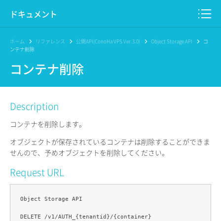
ドキュメント
このサイトについて
ホーム
リファレンス
公開API(ConoHa VPS Ver.3.0)
Object Storage API
コ
ンテナ削除
プロダクト
コンテナ削除
リファレンス
Description
リリースノート
コンテナを削除します。
オブジェクトが保存されているコンテナは削除することができま
せんので、予めオブジェクトを削除してください。
Request URL
Object Storage API
