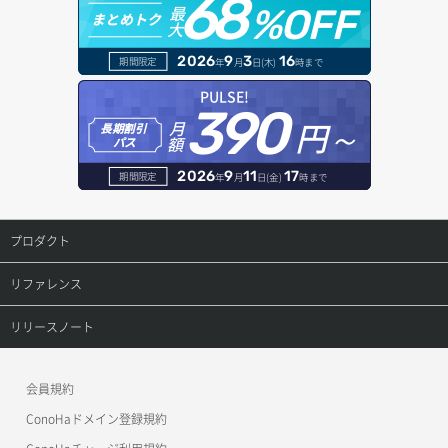
68
最
%OFF
まとめトク
大
サーバー操作（起動/停止/再起動/強制停止）
ロードバランサー追加
ドメイン詳細取得
2026
9
3
16
期間限定
年
月
日(木)
時まで
サーバー設定切替
レコード一覧取得
PULSE!
390
サーバー詳細一覧取得
円～
月
長期割引
レコード作成
額
パス
サーバー詳細取得
レコード削除
2026
9
11
17
期間限定
年
月
日(金)
時まで
ポートアタッチ
レコード更新
プロダクト
ポートデタッチ
レコード詳細取得
プロダクトトップ
リファレンス
ボリュームアタッチ
ConoHa VPS(Ver.3.0)
リファレンストップ
リリースノート
ボリュームデタッチ
ConoHa VPS(Ver.2.0)
公開API(ConoHa VPS Ver.3.0)
リリースノートトップ
会員規約
ConoHa for GAME
MCP Server
ConoHaドメイン登録規約
OpenStack CLI