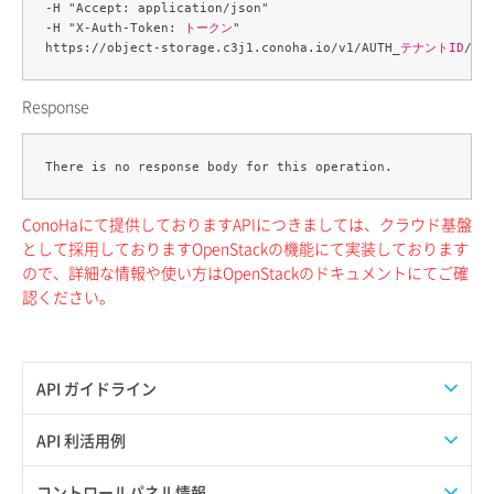
-H "Accept: application/json" 

-H "X-Auth-Token: 
トークン
" 

https://object-storage.c3j1.conoha.io/v1/AUTH_
テナントID
/
コ
Response
ConoHaにて提供しておりますAPIにつきましては、クラウド基盤
として採用しておりますOpenStackの機能にて実装しております
ので、詳細な情報や使い方はOpenStackのドキュメントにてご確
認ください。
API ガイドライン
APIのご利用について
API 利活用例
APIでAPIサブユーザーを作成する
コントロールパネル情報