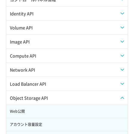
APIでVPSにISOイメージを挿入する
APIユーザーを作成する
Identity API
APIでVPSを作成する
API情報を確認する
Credential一覧取得
Volume API
Credential作成
スナップショット一覧取得
Image API
Credential削除
スナップショット作成
ISOイメージアップロード
Compute API
Credential詳細取得
スナップショット削除
ISOイメージ作成
ISOイメージ挿入/排出
Network API
サブユーザーからロールを紐づけ解除
スナップショット復元
イメージ一覧取得
SSHキーペア一覧取得
QoSポリシー一覧取得
Load Balancer API
サブユーザーにロールを紐づけ
スナップショット詳細一覧取得
イメージ保存使用量取得
SSHキーペア作成
QoSポリシー詳細取得
プール一覧取得
Object Storage API
サブユーザー一覧取得
スナップショット詳細取得（アイテム指定）
イメージ保存容量取得
SSHキーペア削除
サブネット一覧取得
プール作成
Web公開
サブユーザー作成
バックアップリストア
イメージ保存容量変更
SSHキーペア詳細取得
サブネット作成（ローカルネットワーク用）
プール削除
アカウント容量設定
サブユーザー削除
バックアップ一覧取得
イメージ削除