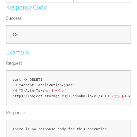
Response Code
Success
Example
Request
curl -X DELETE 

-H "Accept: application/json" 

-H "X-Auth-Token: 
トークン
" 

https://object-storage.c3j1.conoha.io/v1/AUTH_
テナントID
/
コ
Response