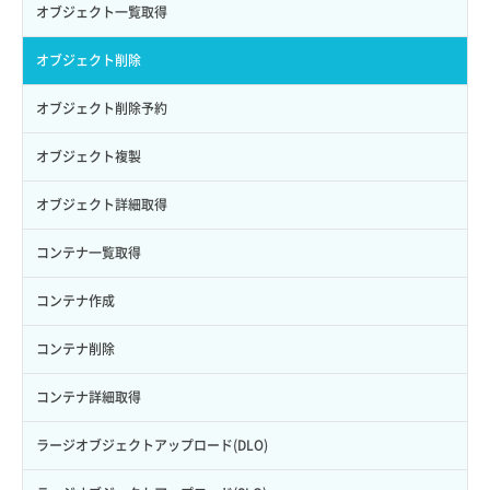
コンソールURL発行
セキュリティグループ ルール削除
ヘルスモニタ削除
オブジェクト一覧取得
ロールからパーミッションを紐づけ解除
ボリュームタイプ詳細取得
サーバーに紐づくアドレス取得
セキュリティグループ ルール詳細取得
ヘルスモニタ更新
オブジェクト削除
ロールにパーミッションを紐づけ
ボリューム一覧取得
サーバーに紐づくアドレス取得（ネットワーク指定）
セキュリティグループ一覧取得
ヘルスモニタ詳細取得
オブジェクト削除予約
ロール一覧取得
ボリューム作成
サーバーに紐づくセキュリティグループ取得
セキュリティグループ作成
メンバー一覧
オブジェクト複製
ロール作成
ボリューム削除
サーバープラン一覧取得
セキュリティグループ削除
メンバー削除
オブジェクト詳細取得
ロール削除
ボリューム更新
サーバープラン変更
セキュリティグループ更新
メンバー更新
コンテナ一覧取得
ロール更新
ボリューム詳細一覧取得
サーバープラン詳細一覧取得
セキュリティグループ詳細取得
メンバー詳細取得
コンテナ作成
ロール詳細取得
ボリューム詳細取得
サーバープラン詳細取得
ネットワーク一覧取得
メンバー追加
コンテナ削除
自動バックアップ有効化
サーバーメタデータ取得
ネットワーク作成（ローカルネットワーク用）
リスナー一覧取得
コンテナ詳細取得
自動バックアップ無効化
サーバーメタデータ更新（ネームタグ変更）
ネットワーク削除（ローカルネットワーク用）
リスナー作成
ラージオブジェクトアップロード(DLO)
サーバー一覧取得
ネットワーク詳細取得
リスナー削除