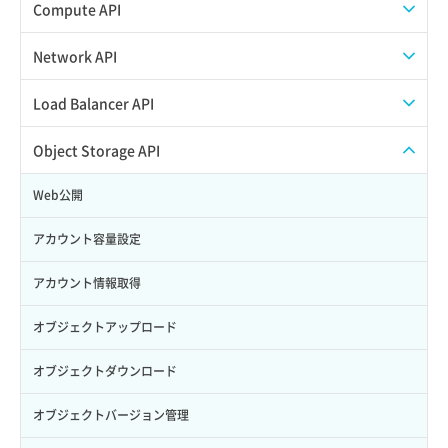
Credential削除
スナップショット作成
ISOイメージアップロード
Compute API
Credential詳細取得
スナップショット削除
ISOイメージ作成
ISOイメージ挿入/排出
Network API
サブユーザーからロールを紐づけ解除
スナップショット復元
イメージ一覧取得
SSHキーペア一覧取得
QoSポリシー一覧取得
Load Balancer API
サブユーザーにロールを紐づけ
スナップショット詳細一覧取得
イメージ保存使用量取得
SSHキーペア作成
QoSポリシー詳細取得
プール一覧取得
Object Storage API
サブユーザー一覧取得
スナップショット詳細取得（アイテム指定）
イメージ保存容量取得
SSHキーペア削除
サブネット一覧取得
プール作成
Web公開
サブユーザー作成
バックアップリストア
イメージ保存容量変更
SSHキーペア詳細取得
サブネット作成（ローカルネットワーク用）
プール削除
アカウント容量設定
サブユーザー削除
バックアップ一覧取得
イメージ削除
アタッチ済みポート一覧取得
サブネット削除（ローカルネットワーク用）
プール更新
アカウント情報取得
サブユーザー更新
バックアップ詳細一覧取得
イメージ詳細取得
アタッチ済みポート詳細取得
サブネット詳細取得
プール詳細取得
オブジェクトアップロード
サブユーザー詳細取得
バックアップ詳細取得
アタッチ済みボリューム一覧
セキュリティグループ ルール一覧取得
ヘルスモニタ一覧取得
オブジェクトダウンロード
トークン発行
ボリュームイメージ保存
アタッチ済みボリューム詳細取得
セキュリティグループ ルール作成
ヘルスモニタ作成
オブジェクトバージョン管理
パーミッション一覧取得
ボリュームタイプ一覧取得