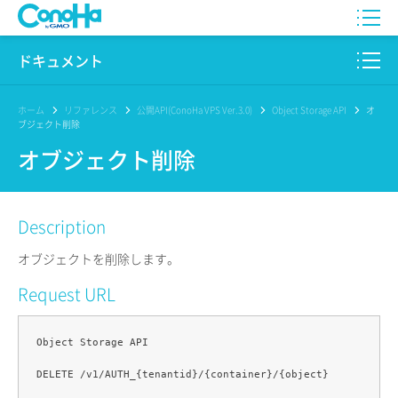
WING
ドキュメント
VPS
このサイトについて
ホーム
リファレンス
公開API(ConoHa VPS Ver.3.0)
Object Storage API
オ
ブジェクト削除
for GAME
プロダクト
オブジェクト削除
AI Canvas
リファレンス
Description
Pencil
リリースノート
オブジェクトを削除します。
サービス一覧
Request URL
サポート
Object Storage API

ログイン