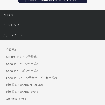
ポートアタッチ
レコード更新
プロダクト
ポートデタッチ
レコード詳細取得
プロダクトトップ
リファレンス
ボリュームアタッチ
ConoHa VPS(Ver.3.0)
リファレンストップ
リリースノート
ボリュームデタッチ
ConoHa VPS(Ver.2.0)
公開API(ConoHa VPS Ver.3.0)
リリースノートトップ
会員規約
ConoHa for GAME
MCP Server
ConoHaドメイン登録規約
OpenStack CLI
ConoHaチャージ利用規約
ConoHaクーポン利用規約
Terraform
ConoHa ネットde診断サービス利用規約
s3cmd
利用規約(ConoHa AI Canvas)
S3Proxy
利用規約(ConoHa Pencil)
公開API(ConoHa VPS Ver.2.0)
契約代理店規約