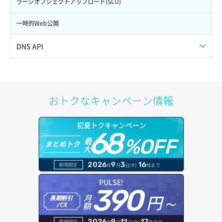
ラージオブジェクトアップロード(SLO)
サーバー作成
ポート一覧取得
リスナー更新
一時的Web公開
サーバー再構築（OS再インストール）
ポート作成（ローカルネットワーク用）
リスナー詳細取得
DNS API
サーバー利用状況グラフ（CPU）
ポート作成（追加IP用）
ロードバランサー一覧取得
ドメイン一覧取得
サーバー利用状況グラフ（ディスクIO）
ポート削除
ロードバランサー削除
ドメイン情報削除
おトクなキャンペーン情報
サーバー利用状況グラフ（トラフィック）
ポート更新
ロードバランサー更新
ドメイン情報更新
初夏トクキャンペーン
サーバー削除
ポート詳細取得
ロードバランサー詳細取得
68
ドメイン情報登録
最
%OFF
まとめトク
大
サーバー操作（起動/停止/再起動/強制停止）
ロードバランサー追加
ドメイン詳細取得
2026
9
3
16
期間限定
年
月
日(木)
時まで
サーバー設定切替
レコード一覧取得
PULSE!
390
サーバー詳細一覧取得
円～
月
長期割引
レコード作成
額
パス
サーバー詳細取得
レコード削除
2026
9
11
17
期間限定
年
月
日(金)
時まで