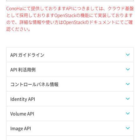
ConoHaにて提供しておりますAPIにつきましては、クラウド基盤
として採用しておりますOpenStackの機能にて実装しております
ので、詳細な情報や使い方はOpenStackのドキュメントにてご確
認ください。
API ガイドライン
APIのご利用について
API 利活用例
APIでAPIサブユーザーを作成する
コントロールパネル情報
APIでVPSにISOイメージを挿入する
APIユーザーを作成する
Identity API
APIでVPSを作成する
API情報を確認する
Credential一覧取得
Volume API
Credential作成
スナップショット一覧取得
Image API