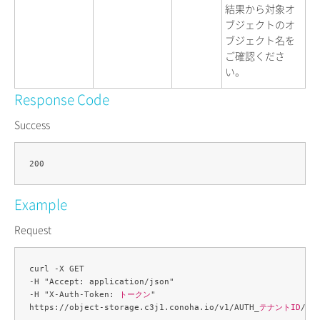
結果から対象オ
ブジェクトのオ
ブジェクト名を
ご確認くださ
い。
Response Code
Success
Example
Request
curl -X GET 

-H "Accept: application/json" 

-H "X-Auth-Token: 
トークン
" 

https://object-storage.c3j1.conoha.io/v1/AUTH_
テナントID
/
コ