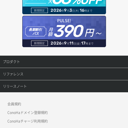
%OFF
大
サーバー操作（起動/停止/再起動/強制停止）
ロードバランサー追加
ドメイン詳細取得
2026
9
3
16
期間限定
年
月
日(木)
時まで
サーバー設定切替
レコード一覧取得
PULSE!
390
サーバー詳細一覧取得
円～
月
長期割引
レコード作成
額
パス
サーバー詳細取得
レコード削除
2026
9
11
17
期間限定
年
月
日(金)
時まで
ポートアタッチ
レコード更新
プロダクト
ポートデタッチ
レコード詳細取得
プロダクトトップ
リファレンス
ボリュームアタッチ
ConoHa VPS(Ver.3.0)
リファレンストップ
リリースノート
ボリュームデタッチ
ConoHa VPS(Ver.2.0)
公開API(ConoHa VPS Ver.3.0)
リリースノートトップ
会員規約
ConoHa for GAME
MCP Server
ConoHaドメイン登録規約
OpenStack CLI
ConoHaチャージ利用規約