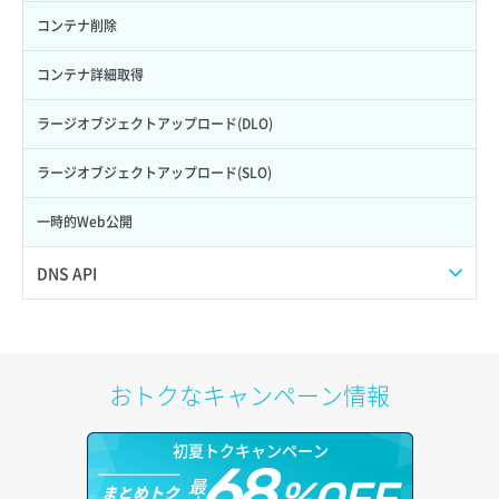
ロール詳細取得
ボリューム詳細取得
サーバープラン詳細取得
ネットワーク一覧取得
メンバー追加
コンテナ削除
自動バックアップ有効化
サーバーメタデータ取得
ネットワーク作成（ローカルネットワーク用）
リスナー一覧取得
コンテナ詳細取得
自動バックアップ無効化
サーバーメタデータ更新（ネームタグ変更）
ネットワーク削除（ローカルネットワーク用）
リスナー作成
ラージオブジェクトアップロード(DLO)
サーバー一覧取得
ネットワーク詳細取得
リスナー削除
ラージオブジェクトアップロード(SLO)
サーバー作成
ポート一覧取得
リスナー更新
一時的Web公開
サーバー再構築（OS再インストール）
ポート作成（ローカルネットワーク用）
リスナー詳細取得
DNS API
サーバー利用状況グラフ（CPU）
ポート作成（追加IP用）
ロードバランサー一覧取得
ドメイン一覧取得
サーバー利用状況グラフ（ディスクIO）
ポート削除
ロードバランサー削除
ドメイン情報削除
おトクなキャンペーン情報
サーバー利用状況グラフ（トラフィック）
ポート更新
ロードバランサー更新
ドメイン情報更新
初夏トクキャンペーン
サーバー削除
ポート詳細取得
ロードバランサー詳細取得
68
ドメイン情報登録
最
まとめトク