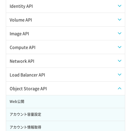
APIでVPSにISOイメージを挿入する
APIユーザーを作成する
Identity API
APIでVPSを作成する
API情報を確認する
Credential一覧取得
Volume API
Credential作成
スナップショット一覧取得
Image API
Credential削除
スナップショット作成
ISOイメージアップロード
Compute API
Credential詳細取得
スナップショット削除
ISOイメージ作成
ISOイメージ挿入/排出
Network API
サブユーザーからロールを紐づけ解除
スナップショット復元
イメージ一覧取得
SSHキーペア一覧取得
QoSポリシー一覧取得
Load Balancer API
サブユーザーにロールを紐づけ
スナップショット詳細一覧取得
イメージ保存使用量取得
SSHキーペア作成
QoSポリシー詳細取得
プール一覧取得
Object Storage API
サブユーザー一覧取得
スナップショット詳細取得（アイテム指定）
イメージ保存容量取得
SSHキーペア削除
サブネット一覧取得
プール作成
Web公開
サブユーザー作成
バックアップリストア
イメージ保存容量変更
SSHキーペア詳細取得
サブネット作成（ローカルネットワーク用）
プール削除
アカウント容量設定
サブユーザー削除
バックアップ一覧取得
イメージ削除
アタッチ済みポート一覧取得
サブネット削除（ローカルネットワーク用）
プール更新
アカウント情報取得