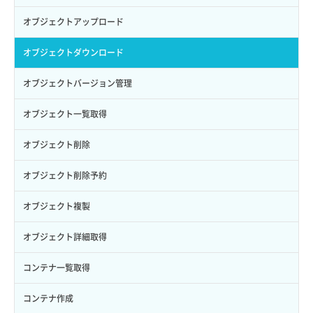
サブユーザー更新
バックアップ詳細一覧取得
イメージ詳細取得
アタッチ済みポート詳細取得
サブネット詳細取得
プール詳細取得
オブジェクトアップロード
サブユーザー詳細取得
バックアップ詳細取得
アタッチ済みボリューム一覧
セキュリティグループ ルール一覧取得
ヘルスモニタ一覧取得
オブジェクトダウンロード
トークン発行
ボリュームイメージ保存
アタッチ済みボリューム詳細取得
セキュリティグループ ルール作成
ヘルスモニタ作成
オブジェクトバージョン管理
パーミッション一覧取得
ボリュームタイプ一覧取得
コンソールURL発行
セキュリティグループ ルール削除
ヘルスモニタ削除
オブジェクト一覧取得
ロールからパーミッションを紐づけ解除
ボリュームタイプ詳細取得
サーバーに紐づくアドレス取得
セキュリティグループ ルール詳細取得
ヘルスモニタ更新
オブジェクト削除
ロールにパーミッションを紐づけ
ボリューム一覧取得
サーバーに紐づくアドレス取得（ネットワーク指定）
セキュリティグループ一覧取得
ヘルスモニタ詳細取得
オブジェクト削除予約
ロール一覧取得
ボリューム作成
サーバーに紐づくセキュリティグループ取得
セキュリティグループ作成
メンバー一覧
オブジェクト複製
ロール作成
ボリューム削除
サーバープラン一覧取得
セキュリティグループ削除
メンバー削除
オブジェクト詳細取得
ロール削除
ボリューム更新
サーバープラン変更
セキュリティグループ更新
メンバー更新
コンテナ一覧取得
ロール更新
ボリューム詳細一覧取得
サーバープラン詳細一覧取得
セキュリティグループ詳細取得
メンバー詳細取得
コンテナ作成