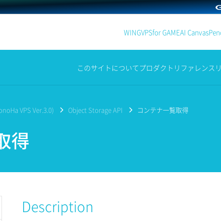
WING
VPS
for GAME
AI Canvas
Penc
このサイトについて
プロダクト
リファレンス
noHa VPS Ver.3.0)
Object Storage API
コンテナ一覧取得
取得
Description