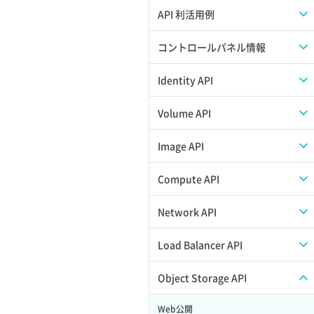
APIのご利用について
API 利活用例
APIでAPIサブユーザーを作成する
コントロールパネル情報
APIでVPSにISOイメージを挿入する
APIユーザーを作成する
Identity API
APIでVPSを作成する
API情報を確認する
Credential一覧取得
Volume API
Credential作成
スナップショット一覧取得
Image API
Credential削除
スナップショット作成
ISOイメージアップロード
Compute API
Credential詳細取得
スナップショット削除
ISOイメージ作成
ISOイメージ挿入/排出
Network API
サブユーザーからロールを紐づけ解除
スナップショット復元
イメージ一覧取得
SSHキーペア一覧取得
QoSポリシー一覧取得
Load Balancer API
サブユーザーにロールを紐づけ
スナップショット詳細一覧取得
イメージ保存使用量取得
SSHキーペア作成
QoSポリシー詳細取得
プール一覧取得
Object Storage API
サブユーザー一覧取得
スナップショット詳細取得（アイテム
イメージ保存容量取得
SSHキーペア削除
サブネット一覧取得
プール作成
Web公開
指定）