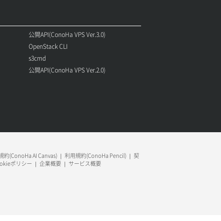
公開API(ConoHa VPS Ver.3.0)
OpenStack CLI
s3cmd
公開API(ConoHa VPS Ver.2.0)
約(ConoHa AI Canvas)
利用規約(ConoHa Pencil)
契
ookieポリシー
企業概要
サービス概要