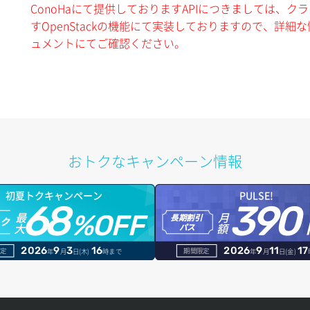
ConoHaにて提供しておりますAPIにつきましては、
すOpenStackの機能にて実装しておりますので、詳細な情
ュメントにてご確認ください。
おトクなキャンペーン情報
初夏トクキャンペーン
PULSE!
68
390
最
月
%OFF
長期割引
トク
大
額
パス
2026
9
3
16
2026
9
11
17
定
期間限定
年
月
日(木)
時まで
年
月
日(金)