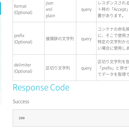
json
レスポンスされ
format
xml
query
ト時の「Acce
(Optional)
plain
要があります。
コンテナの命名
prefix
に、そこで使用
接頭辞の文字列
query
(Optional)
特定の文字列か
い場合に使用し
区切り文字列を
delimiter
区切り文字列
query
「prefix」
(Optional)
てデータを取得
Response Code
Success