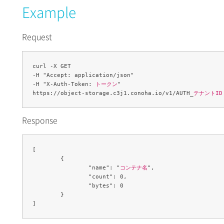
Example
Request
curl -X GET 

-H "Accept: application/json" 

-H "X-Auth-Token: 
トークン
" 

https://object-storage.c3j1.conoha.io/v1/AUTH_
テナントID
Response
[

	{

		"name": "
コンテナ名
",

		"count": 0,

		"bytes": 0

	}
