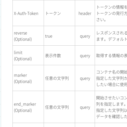
トークンの情報
X-Auth-Token
トークン
header
トークンの発行
さい。
reverse
レスポンスされ
true
query
(Optional)
ます。デフォル
limit
表示件数
query
取得する情報の
(Optional)
コンテナ名の開
marker
任意の文字列
query
指定した文字列
(Optional)
したい場合に使
開始させたいコ
end_marker
列を指定します
任意の文字列
query
(Optional)
指定した文字列
データを確認し