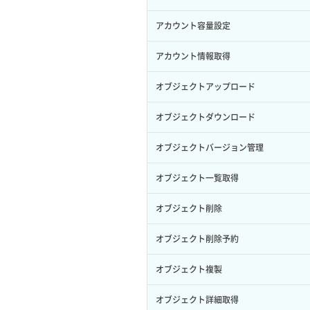
サブユーザー作成
イメージ保存容量変更
SSHキーペア詳細取得
サブネット作成（ローカルネットワー
プール削除
アカウント容量設定
バックアップリストア
ク用）
サブユーザー削除
イメージ削除
アタッチ済みポート一覧取得
プール更新
アカウント情報取得
バックアップ一覧取得
サブネット削除（ローカルネットワー
サブユーザー更新
イメージ詳細取得
ク用）
アタッチ済みポート詳細取得
プール詳細取得
オブジェクトアップロード
バックアップ詳細一覧取得
サブユーザー詳細取得
サブネット詳細取得
アタッチ済みボリューム一覧
ヘルスモニタ一覧取得
オブジェクトダウンロード
バックアップ詳細取得
トークン発行
セキュリティグループ ルール一覧取得
アタッチ済みボリューム詳細取得
ヘルスモニタ作成
オブジェクトバージョン管理
ボリュームイメージ保存
パーミッション一覧取得
セキュリティグループ ルール作成
コンソールURL発行
ヘルスモニタ削除
オブジェクト一覧取得
ボリュームタイプ一覧取得
ロールからパーミッションを紐づけ解
セキュリティグループ ルール削除
サーバーに紐づくアドレス取得
ヘルスモニタ更新
オブジェクト削除
除
ボリュームタイプ詳細取得
セキュリティグループ ルール詳細取得
サーバーに紐づくアドレス取得（ネッ
ヘルスモニタ詳細取得
オブジェクト削除予約
ロールにパーミッションを紐づけ
ボリューム一覧取得
トワーク指定）
セキュリティグループ一覧取得
メンバー一覧
オブジェクト複製
ロール一覧取得
ボリューム作成
サーバーに紐づくセキュリティグルー
プ取得
セキュリティグループ作成
メンバー削除
オブジェクト詳細取得
ロール作成
ボリューム削除