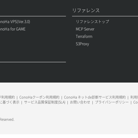
リファレンス
noHa VPS(Ver.3.0)
リファレンストップ
noHa for GAME
MCP Server
Terraform
S3Proxy
ージ利用規約
ConoHaクーポン利用規約
ConoHa ネットde診断サービス利用規約
利用規
に基づく表示
サービス品質保証制度(SLA)
お問い合わせ
プライバシーポリシー
C
 Reserved.