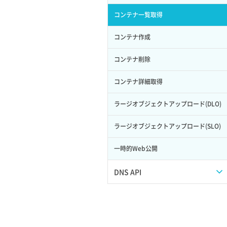
サーバープラン一覧取得
セキュリティグループ削除
メンバー更新
コンテナ一覧取得
ロール削除
ボリューム更新
サーバープラン変更
セキュリティグループ更新
メンバー詳細取得
コンテナ作成
ロール更新
ボリューム詳細一覧取得
サーバープラン詳細一覧取得
セキュリティグループ詳細取得
メンバー追加
コンテナ削除
ロール詳細取得
ボリューム詳細取得
サーバープラン詳細取得
ネットワーク一覧取得
リスナー一覧取得
コンテナ詳細取得
自動バックアップ有効化
サーバーメタデータ取得
ネットワーク作成（ローカルネットワ
リスナー作成
ラージオブジェクトアップロード(DLO)
自動バックアップ無効化
ーク用）
サーバーメタデータ更新（ネームタグ
リスナー削除
ラージオブジェクトアップロード(SLO)
変更）
ネットワーク削除（ローカルネットワ
ーク用）
リスナー更新
一時的Web公開
サーバー一覧取得
ネットワーク詳細取得
リスナー詳細取得
DNS API
サーバー作成
ポート一覧取得
ロードバランサー一覧取得
ドメイン一覧取得
サーバー再構築（OS再インストール）
ポート作成（ローカルネットワーク
ロードバランサー削除
用）
ドメイン情報削除
サーバー利用状況グラフ（CPU）