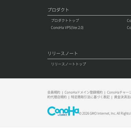
プロダクト
プロダクトトップ
Co
ConoHa VPS(Ver.2.0)
Co
リリースノート
リリースノートトップ
会員規約
ConoHaドメイン登録規約
ConoHaチャ
約代理店規約
特定商取引法に基づく表記
資金決済法
© 2026 GMO Internet, Inc. All Rights