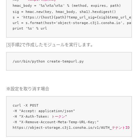
\
\
hmac_body = '%s
n%s
n%s' % (method, expires, path)

sig = hmac.new(key, hmac_body, sha1).hexdigest()

s = 'https://{host}{path}?temp_url_sig={sig}&temp_url_expi
url = s.format(host='object-storage.c3j1.conoha.io', path=
[3]
手順2で作成したモジュールを実行します。
※設定を取り消す場合
curl -X POST 

-H "Accept: application/json" 

-H "X-Auth-Token: 
トークン
" 

-H "X-Remove-Account-Meta-Temp-URL-Key;" 

https://object-storage.c3j1.conoha.io/v1/AUTH_
テナントID