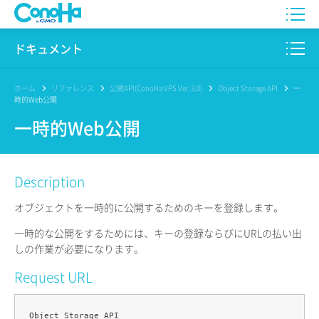
WING
ドキュメント
VPS
このサイトについて
ホーム
リファレンス
公開API(ConoHa VPS Ver.3.0)
Object Storage API
一
時的Web公開
for GAME
プロダクト
一時的Web公開
AI Canvas
リファレンス
Description
Pencil
リリースノート
オブジェクトを一時的に公開するためのキーを登録します。
サービス一覧
一時的な公開をするためには、キーの登録ならびにURLの払い出
しの作業が必要になります。
サポート
Request URL
ログイン
Object Storage API
