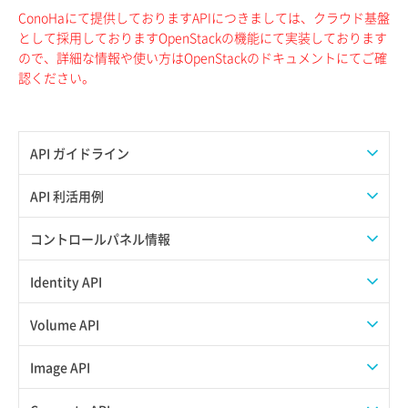
ConoHaにて提供しておりますAPIにつきましては、クラウド基盤
として採用しておりますOpenStackの機能にて実装しております
ので、詳細な情報や使い方はOpenStackのドキュメントにてご確
認ください。
API ガイドライン
APIのご利用について
API 利活用例
APIでAPIサブユーザーを作成する
コントロールパネル情報
APIでVPSにISOイメージを挿入する
APIユーザーを作成する
Identity API
APIでVPSを作成する
API情報を確認する
Credential一覧取得
Volume API
Credential作成
スナップショット一覧取得
Image API
Credential削除
スナップショット作成
ISOイメージアップロード