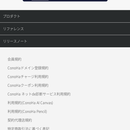
ポートアタッチ
レコード更新
プロダクト
ポートデタッチ
レコード詳細取得
プロダクトトップ
リファレンス
ボリュームアタッチ
ConoHa VPS(Ver.3.0)
リファレンストップ
リリースノート
ボリュームデタッチ
ConoHa VPS(Ver.2.0)
公開API(ConoHa VPS Ver.3.0)
リリースノートトップ
会員規約
ConoHa for GAME
MCP Server
ConoHaドメイン登録規約
OpenStack CLI
ConoHaチャージ利用規約
ConoHaクーポン利用規約
Terraform
ConoHa ネットde診断サービス利用規約
s3cmd
利用規約(ConoHa AI Canvas)
S3Proxy
利用規約(ConoHa Pencil)
公開API(ConoHa VPS Ver.2.0)
契約代理店規約
特定商取引法に基づく表記