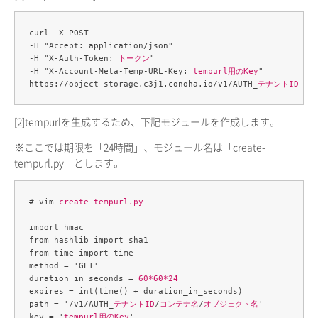
curl -X POST 

-H "Accept: application/json" 

-H "X-Auth-Token: 
トークン
" 

-H "X-Account-Meta-Temp-URL-Key: 
tempurl用のKey
" 

https://object-storage.c3j1.conoha.io/v1/AUTH_
テナントID
[2]
tempurlを生成するため、下記モジュールを作成します。
※ここでは期限を「24時間」、モジュール名は「create-
tempurl.py」とします。
# vim 
create-tempurl.py
import hmac

from hashlib import sha1

from time import time

method = 'GET'

duration_in_seconds = 
60*60*24
expires = int(time() + duration_in_seconds)

path = '/v1/AUTH_
テナントID
/
コンテナ名
/
オブジェクト名
'

key = '
tempurl用のKey
'
