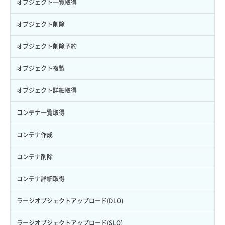
ヘルスモニタ削除
オブジェクト一覧取得
ロールからパーミッションを紐づけ解除
ボリュームタイプ詳細取得
サーバーに紐づくアドレス取得
セキュリティグループ ルール詳細取得
ヘルスモニタ更新
オブジェクト削除
ロールにパーミッションを紐づけ
ボリューム一覧取得
サーバーに紐づくアドレス取得（ネットワーク指定）
セキュリティグループ一覧取得
ヘルスモニタ詳細取得
オブジェクト削除予約
ロール一覧取得
ボリューム作成
サーバーに紐づくセキュリティグループ取得
セキュリティグループ作成
メンバー一覧
オブジェクト複製
ロール作成
ボリューム削除
サーバープラン一覧取得
セキュリティグループ削除
メンバー削除
オブジェクト詳細取得
ロール削除
ボリューム更新
サーバープラン変更
セキュリティグループ更新
メンバー更新
コンテナ一覧取得
ロール更新
ボリューム詳細一覧取得
サーバープラン詳細一覧取得
セキュリティグループ詳細取得
メンバー詳細取得
コンテナ作成
ロール詳細取得
ボリューム詳細取得
サーバープラン詳細取得
ネットワーク一覧取得
メンバー追加
コンテナ削除
自動バックアップ有効化
サーバーメタデータ取得
ネットワーク作成（ローカルネットワーク用）
リスナー一覧取得
コンテナ詳細取得
自動バックアップ無効化
サーバーメタデータ更新（ネームタグ変更）
ネットワーク削除（ローカルネットワーク用）
リスナー作成
ラージオブジェクトアップロード(DLO)
サーバー一覧取得
ネットワーク詳細取得
リスナー削除
ラージオブジェクトアップロード(SLO)