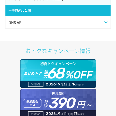
サーバー作成
ポート一覧取得
リスナー更新
一時的Web公開
サーバー再構築（OS再インストール）
ポート作成（ローカルネットワーク用）
リスナー詳細取得
DNS API
サーバー利用状況グラフ（CPU）
ポート作成（追加IP用）
ロードバランサー一覧取得
ドメイン一覧取得
サーバー利用状況グラフ（ディスクIO）
ポート削除
ロードバランサー削除
ドメイン情報削除
おトクなキャンペーン情報
サーバー利用状況グラフ（トラフィック）
ポート更新
ロードバランサー更新
ドメイン情報更新
初夏トクキャンペーン
サーバー削除
ポート詳細取得
ロードバランサー詳細取得
68
ドメイン情報登録
最
%OFF
まとめトク
大
サーバー操作（起動/停止/再起動/強制停止）
ロードバランサー追加
ドメイン詳細取得
2026
9
3
16
期間限定
年
月
日(木)
時まで
サーバー設定切替
レコード一覧取得
PULSE!
390
サーバー詳細一覧取得
円～
月
長期割引
レコード作成
額
パス
サーバー詳細取得
レコード削除
2026
9
11
17
期間限定
年
月
日(金)
時まで