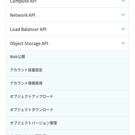
Compute API
Credential詳細取得
スナップショット削除
ISOイメージ作成
ISOイメージ挿入/排出
Network API
サブユーザーからロールを紐づけ解除
スナップショット復元
イメージ一覧取得
SSHキーペア一覧取得
QoSポリシー一覧取得
Load Balancer API
サブユーザーにロールを紐づけ
スナップショット詳細一覧取得
イメージ保存使用量取得
SSHキーペア作成
QoSポリシー詳細取得
プール一覧取得
Object Storage API
サブユーザー一覧取得
スナップショット詳細取得（アイテム指定）
イメージ保存容量取得
SSHキーペア削除
サブネット一覧取得
プール作成
Web公開
サブユーザー作成
バックアップリストア
イメージ保存容量変更
SSHキーペア詳細取得
サブネット作成（ローカルネットワーク用）
プール削除
アカウント容量設定
サブユーザー削除
バックアップ一覧取得
イメージ削除
アタッチ済みポート一覧取得
サブネット削除（ローカルネットワーク用）
プール更新
アカウント情報取得
サブユーザー更新
バックアップ詳細一覧取得
イメージ詳細取得
アタッチ済みポート詳細取得
サブネット詳細取得
プール詳細取得
オブジェクトアップロード
サブユーザー詳細取得
バックアップ詳細取得
アタッチ済みボリューム一覧
セキュリティグループ ルール一覧取得
ヘルスモニタ一覧取得
オブジェクトダウンロード
トークン発行
ボリュームイメージ保存
アタッチ済みボリューム詳細取得
セキュリティグループ ルール作成
ヘルスモニタ作成
オブジェクトバージョン管理
パーミッション一覧取得
ボリュームタイプ一覧取得
コンソールURL発行
セキュリティグループ ルール削除