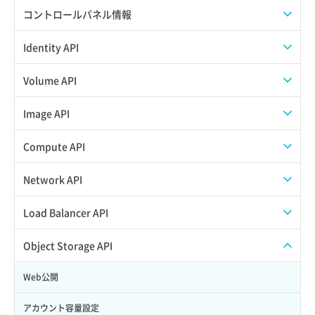
APIでAPIサブユーザーを作成する
コントロールパネル情報
APIでVPSにISOイメージを挿入する
APIユーザーを作成する
Identity API
APIでVPSを作成する
API情報を確認する
Credential一覧取得
Volume API
Credential作成
スナップショット一覧取得
Image API
Credential削除
スナップショット作成
ISOイメージアップロード
Compute API
Credential詳細取得
スナップショット削除
ISOイメージ作成
ISOイメージ挿入/排出
Network API
サブユーザーからロールを紐づけ解除
スナップショット復元
イメージ一覧取得
SSHキーペア一覧取得
QoSポリシー一覧取得
Load Balancer API
サブユーザーにロールを紐づけ
スナップショット詳細一覧取得
イメージ保存使用量取得
SSHキーペア作成
QoSポリシー詳細取得
プール一覧取得
Object Storage API
サブユーザー一覧取得
スナップショット詳細取得（アイテム指定）
イメージ保存容量取得
SSHキーペア削除
サブネット一覧取得
プール作成
Web公開
サブユーザー作成
バックアップリストア
イメージ保存容量変更
SSHキーペア詳細取得
サブネット作成（ローカルネットワーク用）
プール削除
アカウント容量設定