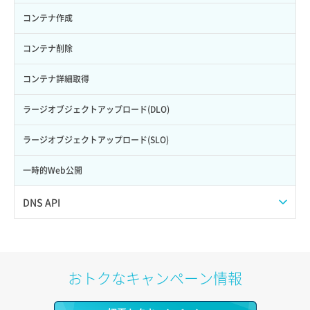
ロール更新
ボリューム詳細一覧取得
サーバープラン詳細一覧取得
セキュリティグループ詳細取得
メンバー詳細取得
コンテナ作成
ロール詳細取得
ボリューム詳細取得
サーバープラン詳細取得
ネットワーク一覧取得
メンバー追加
コンテナ削除
自動バックアップ有効化
サーバーメタデータ取得
ネットワーク作成（ローカルネットワーク用）
リスナー一覧取得
コンテナ詳細取得
自動バックアップ無効化
サーバーメタデータ更新（ネームタグ変更）
ネットワーク削除（ローカルネットワーク用）
リスナー作成
ラージオブジェクトアップロード(DLO)
サーバー一覧取得
ネットワーク詳細取得
リスナー削除
ラージオブジェクトアップロード(SLO)
サーバー作成
ポート一覧取得
リスナー更新
一時的Web公開
サーバー再構築（OS再インストール）
ポート作成（ローカルネットワーク用）
リスナー詳細取得
DNS API
サーバー利用状況グラフ（CPU）
ポート作成（追加IP用）
ロードバランサー一覧取得
ドメイン一覧取得
サーバー利用状況グラフ（ディスクIO）
ポート削除
ロードバランサー削除
ドメイン情報削除
おトクなキャンペーン情報
サーバー利用状況グラフ（トラフィック）
ポート更新
ロードバランサー更新
ドメイン情報更新