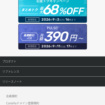
初夏トクキャンペーン
サーバー削除
ポート詳細取得
ロードバランサー詳細取得
68
ドメイン情報登録
最
%OFF
まとめトク
大
サーバー操作（起動/停止/再起動/強制停止）
ロードバランサー追加
ドメイン詳細取得
2026
9
3
16
期間限定
年
月
日(木)
時まで
サーバー設定切替
レコード一覧取得
PULSE!
390
サーバー詳細一覧取得
円～
月
長期割引
レコード作成
額
パス
サーバー詳細取得
レコード削除
2026
9
11
17
期間限定
年
月
日(金)
時まで
ポートアタッチ
レコード更新
プロダクト
ポートデタッチ
レコード詳細取得
プロダクトトップ
リファレンス
ボリュームアタッチ
ConoHa VPS(Ver.3.0)
リファレンストップ
リリースノート
ボリュームデタッチ
ConoHa VPS(Ver.2.0)
公開API(ConoHa VPS Ver.3.0)
リリースノートトップ
会員規約
ConoHa for GAME
MCP Server
ConoHaドメイン登録規約