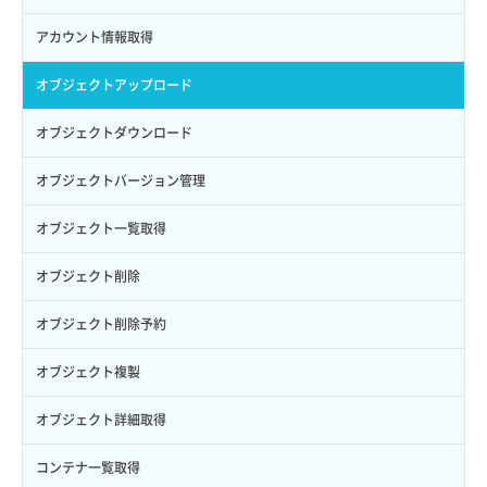
サブユーザー削除
バックアップ一覧取得
イメージ削除
アタッチ済みポート一覧取得
サブネット削除（ローカルネットワーク用）
プール更新
アカウント情報取得
サブユーザー更新
バックアップ詳細一覧取得
イメージ詳細取得
アタッチ済みポート詳細取得
サブネット詳細取得
プール詳細取得
オブジェクトアップロード
サブユーザー詳細取得
バックアップ詳細取得
アタッチ済みボリューム一覧
セキュリティグループ ルール一覧取得
ヘルスモニタ一覧取得
オブジェクトダウンロード
トークン発行
ボリュームイメージ保存
アタッチ済みボリューム詳細取得
セキュリティグループ ルール作成
ヘルスモニタ作成
オブジェクトバージョン管理
パーミッション一覧取得
ボリュームタイプ一覧取得
コンソールURL発行
セキュリティグループ ルール削除
ヘルスモニタ削除
オブジェクト一覧取得
ロールからパーミッションを紐づけ解除
ボリュームタイプ詳細取得
サーバーに紐づくアドレス取得
セキュリティグループ ルール詳細取得
ヘルスモニタ更新
オブジェクト削除
ロールにパーミッションを紐づけ
ボリューム一覧取得
サーバーに紐づくアドレス取得（ネットワーク指定）
セキュリティグループ一覧取得
ヘルスモニタ詳細取得
オブジェクト削除予約
ロール一覧取得
ボリューム作成
サーバーに紐づくセキュリティグループ取得
セキュリティグループ作成
メンバー一覧
オブジェクト複製
ロール作成
ボリューム削除
サーバープラン一覧取得
セキュリティグループ削除
メンバー削除
オブジェクト詳細取得
ロール削除
ボリューム更新
サーバープラン変更
セキュリティグループ更新
メンバー更新
コンテナ一覧取得