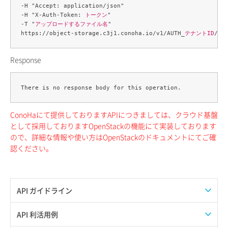
-H "Accept: application/json" 

-H "X-Auth-Token: 
トークン
" 

-T "
アップロードするファイル名
" 

https://object-storage.c3j1.conoha.io/v1/AUTH_
テナントID
/
コ
Response
ConoHaにて提供しておりますAPIにつきましては、クラウド基盤
として採用しておりますOpenStackの機能にて実装しております
ので、詳細な情報や使い方はOpenStackのドキュメントにてご確
認ください。
API ガイドライン
APIのご利用について
API 利活用例