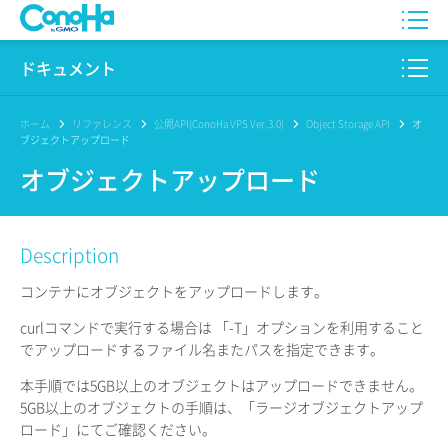
WING
ドキュメント
VPS
このサイトについて
ホーム
リファレンス
公開API(ConoHa VPS Ver.3.0)
Object Storage API
オ
ブジェクトアップロード
for GAME
プロダクト
オブジェクトアップロード
AI Canvas
リファレンス
Description
Pencil
リリースノート
コンテナにオブジェクトをアップロードします。
サービス一覧
curlコマンドで実行する場合は 「-T」オプションを利用すること
でアップロードするファイル名またパスを指定できます。
サポート
本手順では5GB以上のオブジェクトはアップロードできません。
ログイン
5GB以上のオブジェクトの手順は、「ラージオブジェクトアップ
ロード」にてご確認ください。