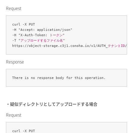
Request
curl -X PUT 

-H "Accept: application/json" 

-H "X-Auth-Token: 
トークン
" 

-T "
アップロードするファイル名
" 

https://object-storage.c3j1.conoha.io/v1/AUTH_
テナントID
/
コ
Response
・疑似ディレクトリとしてアップロードする場合
Request
curl -X PUT 
