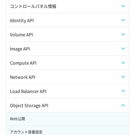
APIでAPIサブユーザーを作成する
コントロールパネル情報
APIでVPSにISOイメージを挿入する
APIユーザーを作成する
Identity API
APIでVPSを作成する
API情報を確認する
Credential一覧取得
Volume API
Credential作成
スナップショット一覧取得
Image API
Credential削除
スナップショット作成
ISOイメージアップロード
Compute API
Credential詳細取得
スナップショット削除
ISOイメージ作成
ISOイメージ挿入/排出
Network API
サブユーザーからロールを紐づけ解除
スナップショット復元
イメージ一覧取得
SSHキーペア一覧取得
QoSポリシー一覧取得
Load Balancer API
サブユーザーにロールを紐づけ
スナップショット詳細一覧取得
イメージ保存使用量取得
SSHキーペア作成
QoSポリシー詳細取得
プール一覧取得
Object Storage API
サブユーザー一覧取得
スナップショット詳細取得（アイテム指定）
イメージ保存容量取得
SSHキーペア削除
サブネット一覧取得
プール作成
Web公開
サブユーザー作成
バックアップリストア
イメージ保存容量変更
SSHキーペア詳細取得
サブネット作成（ローカルネットワーク用）
プール削除
アカウント容量設定