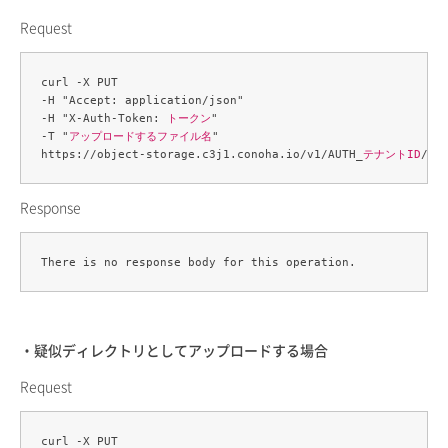
Request
curl -X PUT 

-H "Accept: application/json" 

-H "X-Auth-Token: 
トークン
" 

-T "
アップロードするファイル名
" 

https://object-storage.c3j1.conoha.io/v1/AUTH_
テナントID
/
コ
Response
・疑似ディレクトリとしてアップロードする場合
Request
curl -X PUT 
