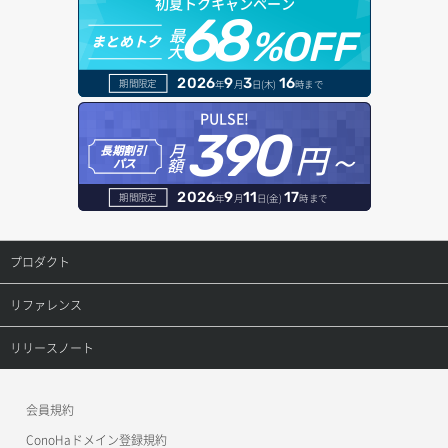
初夏トクキャンペーン
サーバー削除
ポート詳細取得
ロードバランサー詳細取得
68
ドメイン情報登録
最
%OFF
まとめトク
大
サーバー操作（起動/停止/再起動/強制停止）
ロードバランサー追加
ドメイン詳細取得
2026
9
3
16
期間限定
年
月
日(木)
時まで
サーバー設定切替
レコード一覧取得
PULSE!
390
サーバー詳細一覧取得
円～
月
長期割引
レコード作成
額
パス
サーバー詳細取得
レコード削除
2026
9
11
17
期間限定
年
月
日(金)
時まで
ポートアタッチ
レコード更新
プロダクト
ポートデタッチ
レコード詳細取得
プロダクトトップ
リファレンス
ボリュームアタッチ
ConoHa VPS(Ver.3.0)
リファレンストップ
リリースノート
ボリュームデタッチ
ConoHa VPS(Ver.2.0)
公開API(ConoHa VPS Ver.3.0)
リリースノートトップ
会員規約
ConoHa for GAME
MCP Server
ConoHaドメイン登録規約