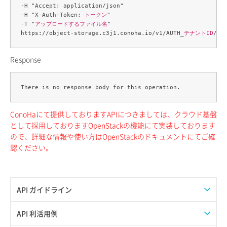
-H "Accept: application/json" 

-H "X-Auth-Token: 
トークン
" 

-T "
アップロードするファイル名
" 

https://object-storage.c3j1.conoha.io/v1/AUTH_
テナントID
/
コ
Response
ConoHaにて提供しておりますAPIにつきましては、クラウド基盤
として採用しておりますOpenStackの機能にて実装しております
ので、詳細な情報や使い方はOpenStackのドキュメントにてご確
認ください。
API ガイドライン
APIのご利用について
API 利活用例