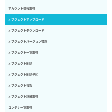
サブユーザー削除
バックアップ一覧取得
イメージ削除
アタッチ済みポート一覧取得
サブネット削除（ローカルネットワーク用）
プール更新
アカウント情報取得
サブユーザー更新
バックアップ詳細一覧取得
イメージ詳細取得
アタッチ済みポート詳細取得
サブネット詳細取得
プール詳細取得
オブジェクトアップロード
サブユーザー詳細取得
バックアップ詳細取得
アタッチ済みボリューム一覧
セキュリティグループ ルール一覧取得
ヘルスモニタ一覧取得
オブジェクトダウンロード
トークン発行
ボリュームイメージ保存
アタッチ済みボリューム詳細取得
セキュリティグループ ルール作成
ヘルスモニタ作成
オブジェクトバージョン管理
パーミッション一覧取得
ボリュームタイプ一覧取得
コンソールURL発行
セキュリティグループ ルール削除
ヘルスモニタ削除
オブジェクト一覧取得
ロールからパーミッションを紐づけ解除
ボリュームタイプ詳細取得
サーバーに紐づくアドレス取得
セキュリティグループ ルール詳細取得
ヘルスモニタ更新
オブジェクト削除
ロールにパーミッションを紐づけ
ボリューム一覧取得
サーバーに紐づくアドレス取得（ネットワーク指定）
セキュリティグループ一覧取得
ヘルスモニタ詳細取得
オブジェクト削除予約
ロール一覧取得
ボリューム作成
サーバーに紐づくセキュリティグループ取得
セキュリティグループ作成
メンバー一覧
オブジェクト複製
ロール作成
ボリューム削除
サーバープラン一覧取得
セキュリティグループ削除
メンバー削除
オブジェクト詳細取得
ロール削除
ボリューム更新
サーバープラン変更
セキュリティグループ更新
メンバー更新
コンテナ一覧取得