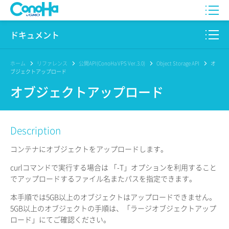
WING
ドキュメント
VPS
このサイトについて
ホーム
リファレンス
公開API(ConoHa VPS Ver.3.0)
Object Storage API
オ
ブジェクトアップロード
for GAME
プロダクト
オブジェクトアップロード
AI Canvas
リファレンス
Description
Pencil
リリースノート
コンテナにオブジェクトをアップロードします。
サービス一覧
curlコマンドで実行する場合は 「-T」オプションを利用すること
でアップロードするファイル名またパスを指定できます。
サポート
本手順では5GB以上のオブジェクトはアップロードできません。
ログイン
5GB以上のオブジェクトの手順は、「ラージオブジェクトアップ
ロード」にてご確認ください。