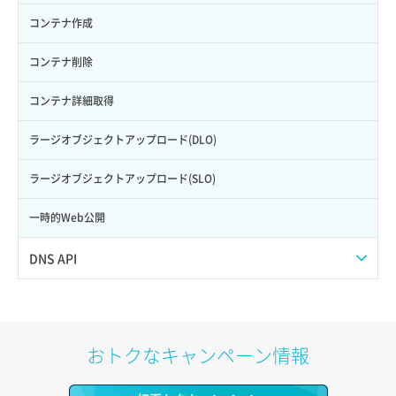
ロール更新
ボリューム詳細一覧取得
サーバープラン詳細一覧取得
セキュリティグループ詳細取得
メンバー詳細取得
コンテナ作成
ロール詳細取得
ボリューム詳細取得
サーバープラン詳細取得
ネットワーク一覧取得
メンバー追加
コンテナ削除
自動バックアップ有効化
サーバーメタデータ取得
ネットワーク作成（ローカルネットワーク用）
リスナー一覧取得
コンテナ詳細取得
自動バックアップ無効化
サーバーメタデータ更新（ネームタグ変更）
ネットワーク削除（ローカルネットワーク用）
リスナー作成
ラージオブジェクトアップロード(DLO)
サーバー一覧取得
ネットワーク詳細取得
リスナー削除
ラージオブジェクトアップロード(SLO)
サーバー作成
ポート一覧取得
リスナー更新
一時的Web公開
サーバー再構築（OS再インストール）
ポート作成（ローカルネットワーク用）
リスナー詳細取得
DNS API
サーバー利用状況グラフ（CPU）
ポート作成（追加IP用）
ロードバランサー一覧取得
ドメイン一覧取得
サーバー利用状況グラフ（ディスクIO）
ポート削除
ロードバランサー削除
ドメイン情報削除
おトクなキャンペーン情報
サーバー利用状況グラフ（トラフィック）
ポート更新
ロードバランサー更新
ドメイン情報更新