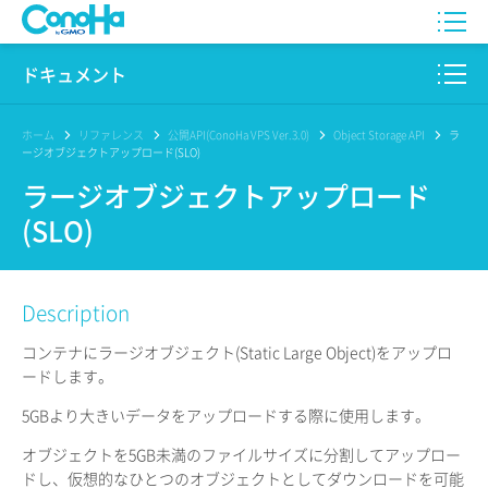
WING
ドキュメント
VPS
このサイトについて
ホーム
リファレンス
公開API(ConoHa VPS Ver.3.0)
Object Storage API
ラ
ージオブジェクトアップロード(SLO)
for GAME
プロダクト
ラージオブジェクトアップロード
(SLO)
AI Canvas
リファレンス
Pencil
リリースノート
Description
サービス一覧
コンテナにラージオブジェクト(Static Large Object)をアップロ
ードします。
サポート
5GBより大きいデータをアップロードする際に使用します。
ログイン
オブジェクトを5GB未満のファイルサイズに分割してアップロー
ドし、仮想的なひとつのオブジェクトとしてダウンロードを可能