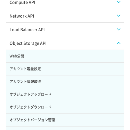
スナップショット作成
ISOイメージアップロード
Compute API
Credential詳細取得
スナップショット削除
ISOイメージ作成
ISOイメージ挿入/排出
Network API
サブユーザーからロールを紐づけ解除
スナップショット復元
イメージ一覧取得
SSHキーペア一覧取得
QoSポリシー一覧取得
Load Balancer API
サブユーザーにロールを紐づけ
スナップショット詳細一覧取得
イメージ保存使用量取得
SSHキーペア作成
QoSポリシー詳細取得
プール一覧取得
Object Storage API
サブユーザー一覧取得
スナップショット詳細取得（アイテム指定）
イメージ保存容量取得
SSHキーペア削除
サブネット一覧取得
プール作成
Web公開
サブユーザー作成
バックアップリストア
イメージ保存容量変更
SSHキーペア詳細取得
サブネット作成（ローカルネットワーク用）
プール削除
アカウント容量設定
サブユーザー削除
バックアップ一覧取得
イメージ削除
アタッチ済みポート一覧取得
サブネット削除（ローカルネットワーク用）
プール更新
アカウント情報取得
サブユーザー更新
バックアップ詳細一覧取得
イメージ詳細取得
アタッチ済みポート詳細取得
サブネット詳細取得
プール詳細取得
オブジェクトアップロード
サブユーザー詳細取得
バックアップ詳細取得
アタッチ済みボリューム一覧
セキュリティグループ ルール一覧取得
ヘルスモニタ一覧取得
オブジェクトダウンロード
トークン発行
ボリュームイメージ保存
アタッチ済みボリューム詳細取得
セキュリティグループ ルール作成
ヘルスモニタ作成
オブジェクトバージョン管理
パーミッション一覧取得
ボリュームタイプ一覧取得
コンソールURL発行