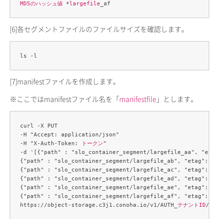
MD5のハッシュ値
 *
largefile
[6]
各セグメントファイルのファイルサイズを確認します。
[7]
manifestファイルを作成します。
※ここではmanifestファイル名を「
manifestfile
」とします。
curl -X PUT 

-H "Accept: application/json" 

-H "X-Auth-Token: 
トークン
" 

-d '[{"path" : "slo_container_segment/largefile_aa", "etag
{"path" : "slo_container_segment/largefile_ab", "etag": "
{"path" : "slo_container_segment/largefile_ac", "etag": "
{"path" : "slo_container_segment/largefile_ad", "etag": "
{"path" : "slo_container_segment/largefile_ae", "etag": "
{"path" : "slo_container_segment/largefile_af", "etag": "
https://object-storage.c3j1.conoha.io/v1/AUTH_
テナントID
/
sl