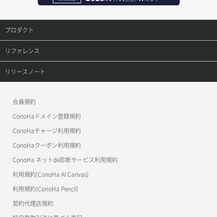
ポートアタッチ
レコード更新
プロダクト
ポートデタッチ
レコード詳細取得
プロダクトトップ
リファレンス
ボリュームアタッチ
ConoHa VPS(Ver.3.0)
リファレンストップ
リリースノート
ボリュームデタッチ
ConoHa VPS(Ver.2.0)
公開API(ConoHa VPS Ver.3.0)
リリースノートトップ
会員規約
ConoHa for GAME
MCP Server
ConoHaドメイン登録規約
OpenStack CLI
ConoHaチャージ利用規約
ConoHaクーポン利用規約
Terraform
ConoHa ネットde診断サービス利用規約
s3cmd
利用規約(ConoHa AI Canvas)
S3Proxy
利用規約(ConoHa Pencil)
公開API(ConoHa VPS Ver.2.0)
契約代理店規約