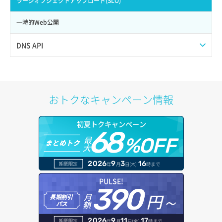
ラージオブジェクトアップロード(SLO)
サーバー作成
ポート一覧取得
リスナー更新
一時的Web公開
サーバー再構築（OS再インストール）
ポート作成（ローカルネットワーク用）
リスナー詳細取得
DNS API
サーバー利用状況グラフ（CPU）
ポート作成（追加IP用）
ロードバランサー一覧取得
ドメイン一覧取得
サーバー利用状況グラフ（ディスクIO）
ポート削除
ロードバランサー削除
ドメイン情報削除
おトクなキャンペーン情報
サーバー利用状況グラフ（トラフィック）
ポート更新
ロードバランサー更新
ドメイン情報更新
初夏トクキャンペーン
サーバー削除
ポート詳細取得
ロードバランサー詳細取得
68
ドメイン情報登録
最
%OFF
まとめトク
大
サーバー操作（起動/停止/再起動/強制停止）
ロードバランサー追加
ドメイン詳細取得
2026
9
3
16
期間限定
年
月
日(木)
時まで
サーバー設定切替
レコード一覧取得
PULSE!
390
サーバー詳細一覧取得
円～
月
長期割引
レコード作成
額
パス
サーバー詳細取得
レコード削除
2026
9
11
17
期間限定
年
月
日(金)
時まで