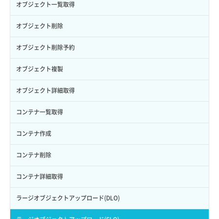
セキュリティグループ ルール削除
ヘルスモニタ削除
オブジェクト一覧取得
ロールからパーミッションを紐づけ解除
ボリュームタイプ詳細取得
サーバーに紐づくアドレス取得
セキュリティグループ ルール詳細取得
ヘルスモニタ更新
オブジェクト削除
ロールにパーミッションを紐づけ
ボリューム一覧取得
サーバーに紐づくアドレス取得（ネットワーク指定）
セキュリティグループ一覧取得
ヘルスモニタ詳細取得
オブジェクト削除予約
ロール一覧取得
ボリューム作成
サーバーに紐づくセキュリティグループ取得
セキュリティグループ作成
メンバー一覧
オブジェクト複製
ロール作成
ボリューム削除
サーバープラン一覧取得
セキュリティグループ削除
メンバー削除
オブジェクト詳細取得
ロール削除
ボリューム更新
サーバープラン変更
セキュリティグループ更新
メンバー更新
コンテナ一覧取得
ロール更新
ボリューム詳細一覧取得
サーバープラン詳細一覧取得
セキュリティグループ詳細取得
メンバー詳細取得
コンテナ作成
ロール詳細取得
ボリューム詳細取得
サーバープラン詳細取得
ネットワーク一覧取得
メンバー追加
コンテナ削除
自動バックアップ有効化
サーバーメタデータ取得
ネットワーク作成（ローカルネットワーク用）
リスナー一覧取得
コンテナ詳細取得
自動バックアップ無効化
サーバーメタデータ更新（ネームタグ変更）
ネットワーク削除（ローカルネットワーク用）
リスナー作成
ラージオブジェクトアップロード(DLO)
サーバー一覧取得
ネットワーク詳細取得
リスナー削除