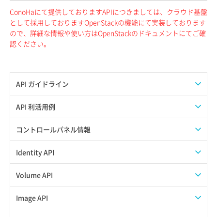
ConoHaにて提供しておりますAPIにつきましては、クラウド基盤
として採用しておりますOpenStackの機能にて実装しております
ので、詳細な情報や使い方はOpenStackのドキュメントにてご確
認ください。
API ガイドライン
APIのご利用について
API 利活用例
APIでAPIサブユーザーを作成する
コントロールパネル情報
APIでVPSにISOイメージを挿入する
APIユーザーを作成する
Identity API
APIでVPSを作成する
API情報を確認する
Credential一覧取得
Volume API
Credential作成
スナップショット一覧取得
Image API
Credential削除