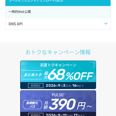
ラージオブジェクトアップロード(SLO)
サーバー作成
ポート一覧取得
リスナー更新
一時的Web公開
サーバー再構築（OS再インストール）
ポート作成（ローカルネットワーク用）
リスナー詳細取得
DNS API
サーバー利用状況グラフ（CPU）
ポート作成（追加IP用）
ロードバランサー一覧取得
ドメイン一覧取得
サーバー利用状況グラフ（ディスクIO）
ポート削除
ロードバランサー削除
ドメイン情報削除
おトクなキャンペーン情報
サーバー利用状況グラフ（トラフィック）
ポート更新
ロードバランサー更新
ドメイン情報更新
初夏トクキャンペーン
サーバー削除
ポート詳細取得
ロードバランサー詳細取得
68
ドメイン情報登録
最
%OFF
まとめトク
大
サーバー操作（起動/停止/再起動/強制停止）
ロードバランサー追加
ドメイン詳細取得
2026
9
3
16
期間限定
年
月
日(木)
時まで
サーバー設定切替
レコード一覧取得
PULSE!
390
サーバー詳細一覧取得
円～
月
長期割引
レコード作成
額
パス
サーバー詳細取得
レコード削除
2026
9
11
17
期間限定
年
月
日(金)
時まで