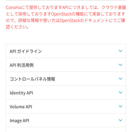
ConoHaにて提供しておりますAPIにつきましては、クラウド基盤
として採用しておりますOpenStackの機能にて実装しております
ので、詳細な情報や使い方はOpenStackのドキュメントにてご確
認ください。
API ガイドライン
APIのご利用について
API 利活用例
APIでAPIサブユーザーを作成する
コントロールパネル情報
APIでVPSにISOイメージを挿入する
APIユーザーを作成する
Identity API
APIでVPSを作成する
API情報を確認する
Credential一覧取得
Volume API
Credential作成
スナップショット一覧取得
Image API
Credential削除