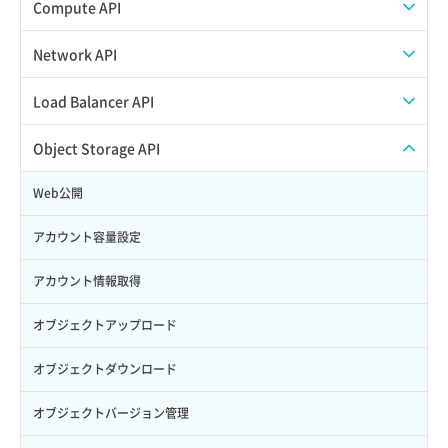
スナップショット作成
ISOイメージアップロード
Compute API
Credential詳細取得
スナップショット削除
ISOイメージ作成
ISOイメージ挿入/排出
Network API
サブユーザーからロールを紐づけ解除
スナップショット復元
イメージ一覧取得
SSHキーペア一覧取得
QoSポリシー一覧取得
Load Balancer API
サブユーザーにロールを紐づけ
スナップショット詳細一覧取得
イメージ保存使用量取得
SSHキーペア作成
QoSポリシー詳細取得
プール一覧取得
Object Storage API
サブユーザー一覧取得
スナップショット詳細取得（アイテム指定）
イメージ保存容量取得
SSHキーペア削除
サブネット一覧取得
プール作成
Web公開
サブユーザー作成
バックアップリストア
イメージ保存容量変更
SSHキーペア詳細取得
サブネット作成（ローカルネットワーク用）
プール削除
アカウント容量設定
サブユーザー削除
バックアップ一覧取得
イメージ削除
アタッチ済みポート一覧取得
サブネット削除（ローカルネットワーク用）
プール更新
アカウント情報取得
サブユーザー更新
バックアップ詳細一覧取得
イメージ詳細取得
アタッチ済みポート詳細取得
サブネット詳細取得
プール詳細取得
オブジェクトアップロード
サブユーザー詳細取得
バックアップ詳細取得
アタッチ済みボリューム一覧
セキュリティグループ ルール一覧取得
ヘルスモニタ一覧取得
オブジェクトダウンロード
トークン発行
ボリュームイメージ保存
アタッチ済みボリューム詳細取得
セキュリティグループ ルール作成
ヘルスモニタ作成
オブジェクトバージョン管理
パーミッション一覧取得
ボリュームタイプ一覧取得
コンソールURL発行