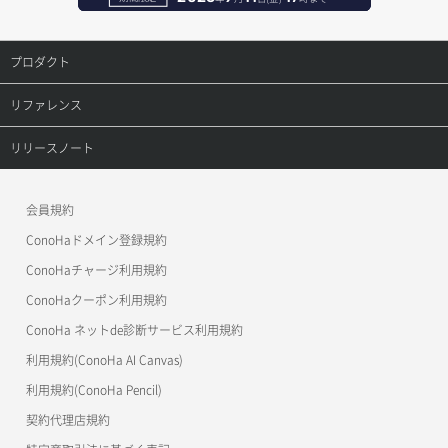
ポートアタッチ
レコード更新
プロダクト
ポートデタッチ
レコード詳細取得
プロダクトトップ
リファレンス
ボリュームアタッチ
ConoHa VPS(Ver.3.0)
リファレンストップ
リリースノート
ボリュームデタッチ
ConoHa VPS(Ver.2.0)
公開API(ConoHa VPS Ver.3.0)
リリースノートトップ
会員規約
ConoHa for GAME
MCP Server
ConoHaドメイン登録規約
OpenStack CLI
ConoHaチャージ利用規約
ConoHaクーポン利用規約
Terraform
ConoHa ネットde診断サービス利用規約
s3cmd
利用規約(ConoHa AI Canvas)
S3Proxy
利用規約(ConoHa Pencil)
公開API(ConoHa VPS Ver.2.0)
契約代理店規約