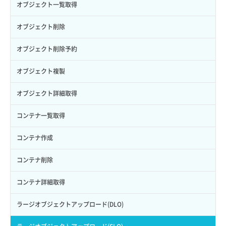
セキュリティグループ ルール削除
ヘルスモニタ削除
オブジェクト一覧取得
ロールからパーミッションを紐づけ解除
ボリュームタイプ詳細取得
サーバーに紐づくアドレス取得
セキュリティグループ ルール詳細取得
ヘルスモニタ更新
オブジェクト削除
ロールにパーミッションを紐づけ
ボリューム一覧取得
サーバーに紐づくアドレス取得（ネットワーク指定）
セキュリティグループ一覧取得
ヘルスモニタ詳細取得
オブジェクト削除予約
ロール一覧取得
ボリューム作成
サーバーに紐づくセキュリティグループ取得
セキュリティグループ作成
メンバー一覧
オブジェクト複製
ロール作成
ボリューム削除
サーバープラン一覧取得
セキュリティグループ削除
メンバー削除
オブジェクト詳細取得
ロール削除
ボリューム更新
サーバープラン変更
セキュリティグループ更新
メンバー更新
コンテナ一覧取得
ロール更新
ボリューム詳細一覧取得
サーバープラン詳細一覧取得
セキュリティグループ詳細取得
メンバー詳細取得
コンテナ作成
ロール詳細取得
ボリューム詳細取得
サーバープラン詳細取得
ネットワーク一覧取得
メンバー追加
コンテナ削除
自動バックアップ有効化
サーバーメタデータ取得
ネットワーク作成（ローカルネットワーク用）
リスナー一覧取得
コンテナ詳細取得
自動バックアップ無効化
サーバーメタデータ更新（ネームタグ変更）
ネットワーク削除（ローカルネットワーク用）
リスナー作成
ラージオブジェクトアップロード(DLO)
サーバー一覧取得
ネットワーク詳細取得
リスナー削除