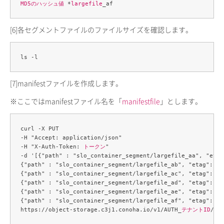
MD5のハッシュ値
 *
largefile
[6]
各セグメントファイルのファイルサイズを確認します。
[7]
manifestファイルを作成します。
※ここではmanifestファイル名を「
manifestfile
」とします。
curl -X PUT 

-H "Accept: application/json" 

-H "X-Auth-Token: 
トークン
" 

-d '[{"path" : "slo_container_segment/largefile_aa", "etag
{"path" : "slo_container_segment/largefile_ab", "etag": "
{"path" : "slo_container_segment/largefile_ac", "etag": "
{"path" : "slo_container_segment/largefile_ad", "etag": "
{"path" : "slo_container_segment/largefile_ae", "etag": "
{"path" : "slo_container_segment/largefile_af", "etag": "
https://object-storage.c3j1.conoha.io/v1/AUTH_
テナントID
/
sl