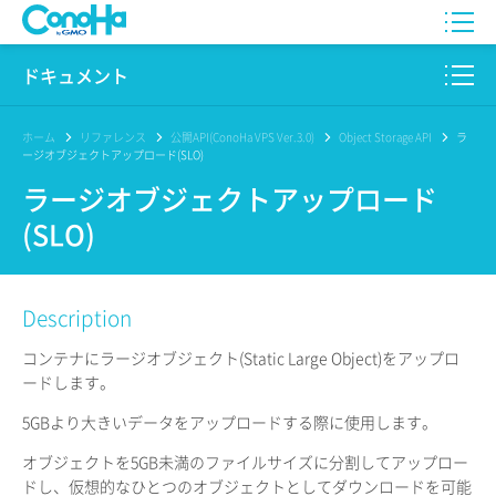
WING
ドキュメント
VPS
このサイトについて
ホーム
リファレンス
公開API(ConoHa VPS Ver.3.0)
Object Storage API
ラ
ージオブジェクトアップロード(SLO)
for GAME
プロダクト
ラージオブジェクトアップロード
(SLO)
AI Canvas
リファレンス
Pencil
リリースノート
Description
サービス一覧
コンテナにラージオブジェクト(Static Large Object)をアップロ
ードします。
サポート
5GBより大きいデータをアップロードする際に使用します。
ログイン
オブジェクトを5GB未満のファイルサイズに分割してアップロー
ドし、仮想的なひとつのオブジェクトとしてダウンロードを可能